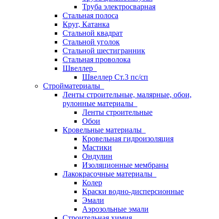
Труба электросварная
Стальная полоса
Круг, Катанка
Стальной квадрат
Стальной уголок
Стальной шестигранник
Стальная проволока
Швеллер
Швеллер Ст.3 пс/сп
Стройматериалы
Ленты строительные, малярные, обои,
рулонные материалы
Ленты строительные
Обои
Кровельные материалы
Кровельная гидроизоляция
Мастики
Ондулин
Изоляционные мембраны
Лакокрасочные материалы
Колер
Краски водно-дисперсионные
Эмали
Аэрозольные эмали
Строительная химия