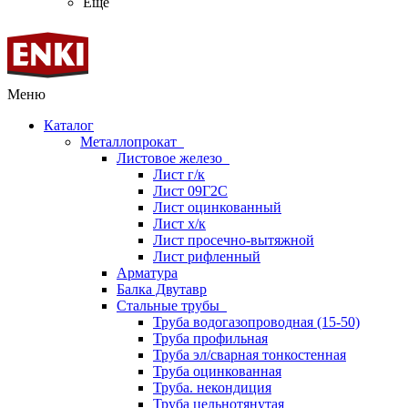
Ещё
Меню
Каталог
Металлопрокат
Листовое железо
Лист г/к
Лист 09Г2С
Лист оцинкованный
Лист х/к
Лист просечно-вытяжной
Лист рифленный
Арматура
Балка Двутавр
Стальные трубы
Труба водогазопроводная (15-50)
Труба профильная
Труба эл/сварная тонкостенная
Труба оцинкованная
Труба. некондиция
Труба цельнотянутая