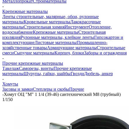
Металлопрокат
Стройматериалы
-
Крепежные материалы
Ленты строительные, малярные, обои, рулонные
материалы
Кровельные материалы
Лакокрасочные
материалы
Строительная химия
Инструмент
Отопление,
водоснабжение
Крепежные материалы
Строительная
изоляция
Рулонные материалы, клейкие ленты
Гипсокартон и
комплектующие
Листовые материалы
Промышленно-
хозяйственные товары
Армирующие материалы
Строительные
смеси
Сыпучие материалы
Кирпич, блоки
Заборы и ограждения
-
Прочие крепежные материалы
Такелаж
Саморезы, винты
Прочие крепежные
материалы
Шурупы, гайки, шайбы
Гвозди
Дюбель, анкер
-
Хомуты
Засовы и замки
Степлеры и скобы
Прочие
-
Хомут ОЦ "М" 1 1/4 (39-46) сантехнический М8 (трубный)
1/150