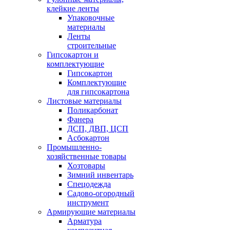
клейкие ленты
Упаковочные
материалы
Ленты
строительные
Гипсокартон и
комплектующие
Гипсокартон
Комплектующие
для гипсокартона
Листовые материалы
Поликарбонат
Фанера
ДСП, ДВП, ЦСП
Асбокартон
Промышленно-
хозяйственные товары
Хозтовары
Зимний инвентарь
Спецодежда
Садово-огородный
инструмент
Армирующие материалы
Арматура