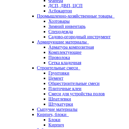
Фанера
ДСП, ДВП, ЦСП
Асбокартон
Промышленно-хозяйственные товары
Хозтовары
Зимний инвентарь
Спецодежда
Садово-огородный инструмент
Армирующие материалы
Арматура композитная
Комплектующие
Проволока
Сетка кладочная
Строительные смеси
Грунтовки
Цемент
Общестроительные смеси
Плиточные клеи
Смеси для устройства полов
Шпатлевки
Штукатурки
Сыпучие материалы
Кирпич, блоки
Блоки
Кирпич