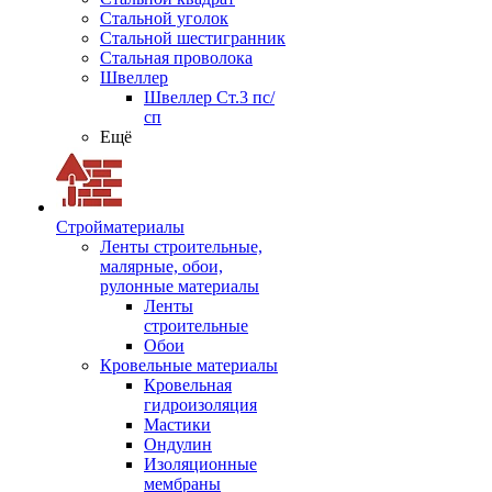
Стальной уголок
Стальной шестигранник
Стальная проволока
Швеллер
Швеллер Ст.3 пс/
сп
Ещё
Стройматериалы
Ленты строительные,
малярные, обои,
рулонные материалы
Ленты
строительные
Обои
Кровельные материалы
Кровельная
гидроизоляция
Мастики
Ондулин
Изоляционные
мембраны