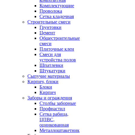
композитная
Комплектующие
Проволока
Сетка кладочная
Строительные смеси
Грунтовки
Цемент
Общестроительные
смеси
Плиточные клеи
Смеси для
устройства полов
Шпатлевки
Штукатурки
Сыпучие материалы
Кирпич, блоки
Блоки
Кирпич
Заборы и ограждения
Столбы заборные
Профнастил
Сетка рабица,
ЦПВС,
оцинкованная
Металлоштакетник