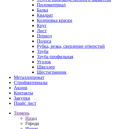
Пиломатериал
Балка
Квадрат
Колеровка краски
Круг
Лист
Период
Полоса
Рубка, резка, сверление отверстий
Труба
Труба профильная
Уголок
Швеллер
Шестигранник
Металлопрокат
Стройматериалы
Акции
Контакты
Закупки
Прайс лист
Тюмень
Назад
Города
Ишим