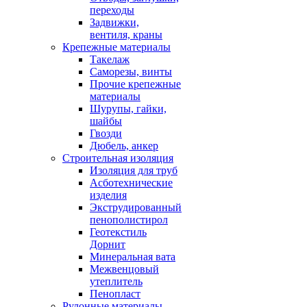
переходы
Задвижки,
вентиля, краны
Крепежные материалы
Такелаж
Саморезы, винты
Прочие крепежные
материалы
Шурупы, гайки,
шайбы
Гвозди
Дюбель, анкер
Строительная изоляция
Изоляция для труб
Асботехнические
изделия
Экструдированный
пенополистирол
Геотекстиль
Дорнит
Минеральная вата
Межвенцовый
утеплитель
Пенопласт
Рулонные материалы,