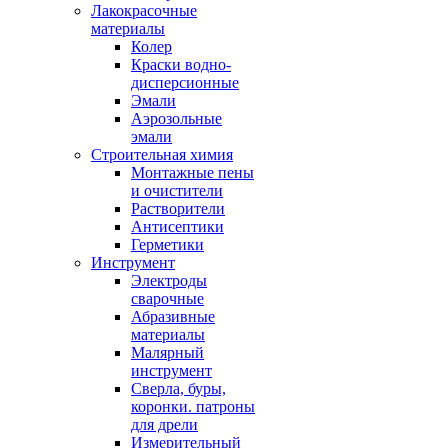
Лакокрасочные
материалы
Колер
Краски водно-
дисперсионные
Эмали
Аэрозольные
эмали
Строительная химия
Монтажные пены
и очистители
Растворители
Антисептики
Герметики
Инструмент
Электроды
сварочные
Абразивные
материалы
Малярный
инструмент
Сверла, буры,
коронки. патроны
для дрели
Измерительный