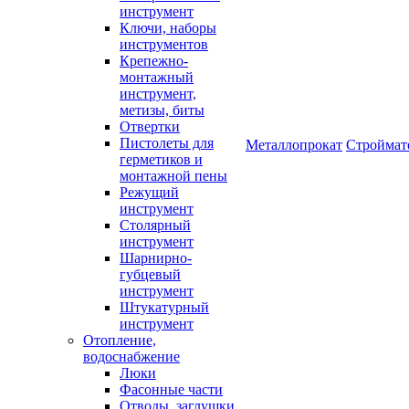
инструмент
Ключи, наборы
инструментов
Крепежно-
монтажный
инструмент,
метизы, биты
Отвертки
Пистолеты для
Металлопрокат
Строймат
герметиков и
монтажной пены
Режущий
инструмент
Столярный
инструмент
Шарнирно-
губцевый
инструмент
Штукатурный
инструмент
Отопление,
водоснабжение
Люки
Фасонные части
Отводы, заглушки,