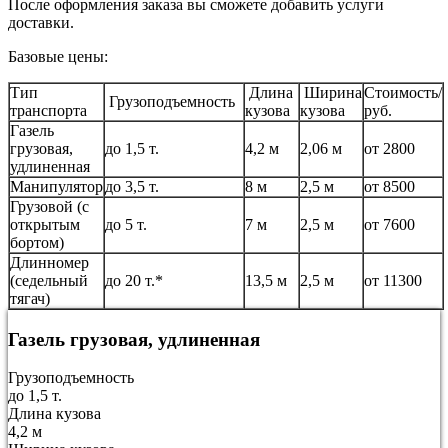
После оформления заказа вы сможете добавить услуги
доставки.
Базовые цены:
Тип
Длина
Ширина
Стоимость/
Грузоподъемность
транспорта
кузова
кузова
руб.
Газель
грузовая,
до 1,5 т.
4,2 м
2,06 м
от 2800
удлиненная
Манипулятор
до 3,5 т.
8 м
2,5 м
от 8500
Грузовой (с
открытым
до 5 т.
7 м
2,5 м
от 7600
бортом)
Длинномер
(седельный
до 20 т.*
13,5 м
2,5 м
от 11300
тягач)
Газель грузовая, удлиненная
Грузоподъемность
до 1,5 т.
Длина кузова
4,2 м