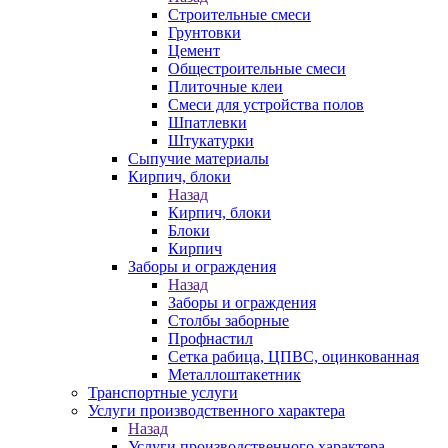
Строительные смеси
Грунтовки
Цемент
Общестроительные смеси
Плиточные клеи
Смеси для устройства полов
Шпатлевки
Штукатурки
Сыпучие материалы
Кирпич, блоки
Назад
Кирпич, блоки
Блоки
Кирпич
Заборы и ограждения
Назад
Заборы и ограждения
Столбы заборные
Профнастил
Сетка рабица, ЦПВС, оцинкованная
Металлоштакетник
Транспортные услуги
Услуги производственного характера
Назад
Услуги производственного характера