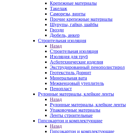
Крепежные материалы
Такелаж
Саморезы, винты
Прочие крепежные материалы
Шурупы, гайки, шайбы
Гвозди
Дюбель, анкер
Строительная изоляция
Назад
Строительная изоляция
Изоляция для труб
Асботехнические изделия
Экструдированный пенополистирол
Геотекстиль Дорнит
Минеральная вата
Межвенцовый утеплитель
Пенопласт
Рулонные материалы, клейкие ленты
Назад
Рулонные материалы, клейкие ленты
Упаковочные материалы
Ленты строительные
Гипсокартон и комплектующие
Назад
Гипсокартон и комплектующие