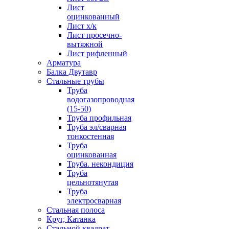
Лист
оцинкованный
Лист х/к
Лист просечно-
вытяжной
Лист рифленный
Арматура
Балка Двутавр
Стальные трубы
Труба
водогазопроводная
(15-50)
Труба профильная
Труба эл/сварная
тонкостенная
Труба
оцинкованная
Труба. некондиция
Труба
цельнотянутая
Труба
электросварная
Стальная полоса
Круг, Катанка
Стальной квадрат