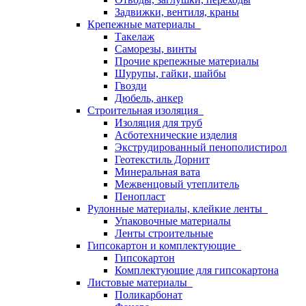
Задвижки, вентиля, краны
Крепежные материалы
Такелаж
Саморезы, винты
Прочие крепежные материалы
Шурупы, гайки, шайбы
Гвозди
Дюбель, анкер
Строительная изоляция
Изоляция для труб
Асботехнические изделия
Экструдированный пенополистирол
Геотекстиль Дорнит
Минеральная вата
Межвенцовый утеплитель
Пенопласт
Рулонные материалы, клейкие ленты
Упаковочные материалы
Ленты строительные
Гипсокартон и комплектующие
Гипсокартон
Комплектующие для гипсокартона
Листовые материалы
Поликарбонат