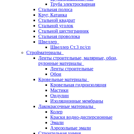
Труба электросварная
Стальная полоса
Круг, Катанка
Стальной квадрат
Стальной уголок
Стальной шестигранник
Стальная проволока
Швеллер
Швеллер Ст.3 пс/сп
Стройматериалы
Ленты строительные, малярные, обои,
рулонные материалы
Ленты строительные
Обои
Кровельные материалы
Кровельная гидроизоляция
Мастики
Ондулин
Изоляционные мембраны
Лакокрасочные материалы
Колер
Краски водно-дисперсионные
Эмали
Аэрозольные эмали
Строительная химия