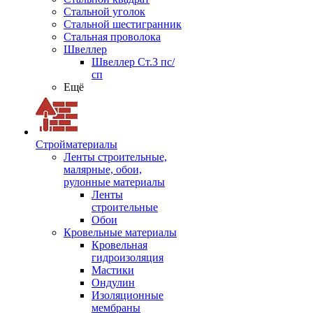
Стальной уголок
Стальной шестигранник
Стальная проволока
Швеллер
Швеллер Ст.3 пс/
сп
Ещё
Стройматериалы
Ленты строительные,
малярные, обои,
рулонные материалы
Ленты
строительные
Обои
Кровельные материалы
Кровельная
гидроизоляция
Мастики
Ондулин
Изоляционные
мембраны