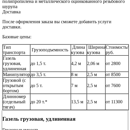
полипропилена и металлического оцинкованного резьбового
шурупа
Доставка
После оформления заказа вы сможете добавить услуги
доставки.
Базовые цены:
Тип
Длина
Ширина
Стоимость/
Грузоподъемность
транспорта
кузова
кузова
руб.
Газель
грузовая,
до 1,5 т.
4,2 м
2,06 м
от 2800
удлиненная
Манипулятор
до 3,5 т.
8 м
2,5 м
от 8500
Грузовой (с
открытым
до 5 т.
7 м
2,5 м
от 7600
бортом)
Длинномер
(седельный
до 20 т.*
13,5 м
2,5 м
от 11300
тягач)
Газель грузовая, удлиненная
Грузоподъемность