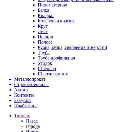
Пиломатериал
Балка
Квадрат
Колеровка краски
Круг
Лист
Период
Полоса
Рубка, резка, сверление отверстий
Труба
Труба профильная
Уголок
Швеллер
Шестигранник
Металлопрокат
Стройматериалы
Акции
Контакты
Закупки
Прайс лист
Тюмень
Назад
Города
Ишим