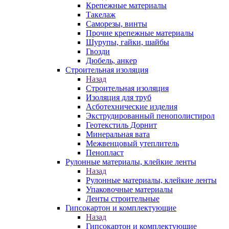
Крепежные материалы
Такелаж
Саморезы, винты
Прочие крепежные материалы
Шурупы, гайки, шайбы
Гвозди
Дюбель, анкер
Строительная изоляция
Назад
Строительная изоляция
Изоляция для труб
Асботехнические изделия
Экструдированный пенополистирол
Геотекстиль Дорнит
Минеральная вата
Межвенцовый утеплитель
Пенопласт
Рулонные материалы, клейкие ленты
Назад
Рулонные материалы, клейкие ленты
Упаковочные материалы
Ленты строительные
Гипсокартон и комплектующие
Назад
Гипсокартон и комплектующие