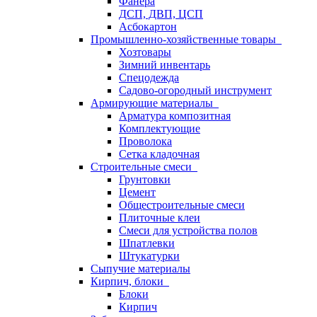
Фанера
ДСП, ДВП, ЦСП
Асбокартон
Промышленно-хозяйственные товары
Хозтовары
Зимний инвентарь
Спецодежда
Садово-огородный инструмент
Армирующие материалы
Арматура композитная
Комплектующие
Проволока
Сетка кладочная
Строительные смеси
Грунтовки
Цемент
Общестроительные смеси
Плиточные клеи
Смеси для устройства полов
Шпатлевки
Штукатурки
Сыпучие материалы
Кирпич, блоки
Блоки
Кирпич