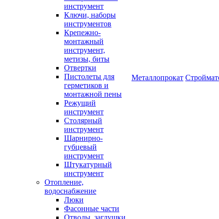
инструмент
Ключи, наборы
инструментов
Крепежно-
монтажный
инструмент,
метизы, биты
Отвертки
Пистолеты для
Металлопрокат
Строймат
герметиков и
монтажной пены
Режущий
инструмент
Столярный
инструмент
Шарнирно-
губцевый
инструмент
Штукатурный
инструмент
Отопление,
водоснабжение
Люки
Фасонные части
Отводы, заглушки,