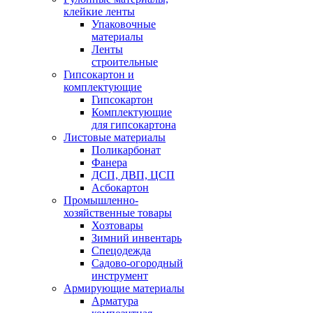
клейкие ленты
Упаковочные
материалы
Ленты
строительные
Гипсокартон и
комплектующие
Гипсокартон
Комплектующие
для гипсокартона
Листовые материалы
Поликарбонат
Фанера
ДСП, ДВП, ЦСП
Асбокартон
Промышленно-
хозяйственные товары
Хозтовары
Зимний инвентарь
Спецодежда
Садово-огородный
инструмент
Армирующие материалы
Арматура