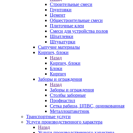
Строительные смеси
Грунтовки
Цемент
Общестроительные смеси
Плиточные клеи
Смеси для устройства полов
Шпатлевки
Штукатурки
Сыпучие материалы
Кирпич, блоки
Назад
Кирпич, блоки
Блоки
Кирпич
Заборы и ограждения
Назад
Заборы и ограждения
Столбы заборные
Профнастил
Сетка рабица, ЦПВС, оцинкованная
Металлоштакетник
Транспортные услуги
Услуги производственного характера
Назад
Услуги производственного характера