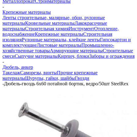
Металлопрокат
Стройматериалы
-
Крепежные материалы
Ленты строительные, малярные, обои, рулонные
материалы
Кровельные материалы
Лакокрасочные
материалы
Строительная химия
Инструмент
Отопление,
водоснабжение
Крепежные материалы
Строительная
изоляция
Рулонные материалы, клейкие ленты
Гипсокартон и
комплектующие
Листовые материалы
Промышленно-
хозяйственные товары
Армирующие материалы
Строительные
смеси
Сыпучие материалы
Кирпич, блоки
Заборы и ограждения
-
Дюбель, анкер
Такелаж
Саморезы, винты
Прочие крепежные
материалы
Шурупы, гайки, шайбы
Гвозди
-
Дюбель-гвоздь 6х60 потайной бортик, ведро/50шт SteelRex