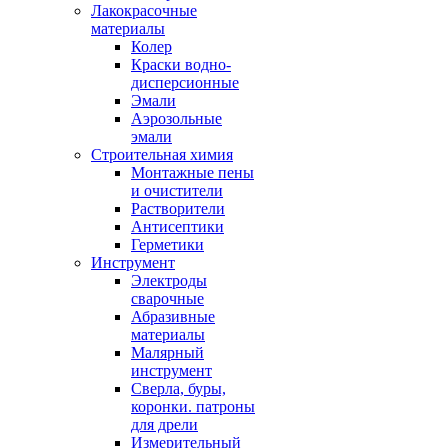
Лакокрасочные
материалы
Колер
Краски водно-
дисперсионные
Эмали
Аэрозольные
эмали
Строительная химия
Монтажные пены
и очистители
Растворители
Антисептики
Герметики
Инструмент
Электроды
сварочные
Абразивные
материалы
Малярный
инструмент
Сверла, буры,
коронки. патроны
для дрели
Измерительный