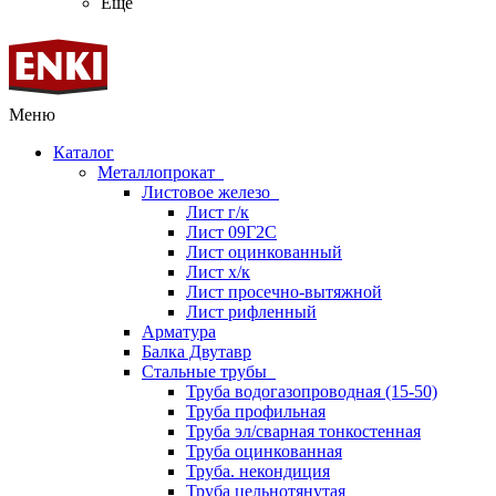
Ещё
Меню
Каталог
Металлопрокат
Листовое железо
Лист г/к
Лист 09Г2С
Лист оцинкованный
Лист х/к
Лист просечно-вытяжной
Лист рифленный
Арматура
Балка Двутавр
Стальные трубы
Труба водогазопроводная (15-50)
Труба профильная
Труба эл/сварная тонкостенная
Труба оцинкованная
Труба. некондиция
Труба цельнотянутая