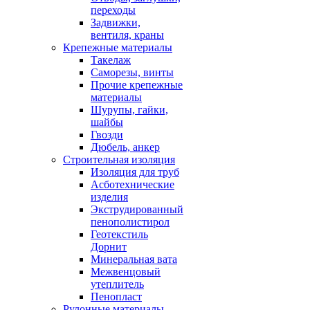
переходы
Задвижки,
вентиля, краны
Крепежные материалы
Такелаж
Саморезы, винты
Прочие крепежные
материалы
Шурупы, гайки,
шайбы
Гвозди
Дюбель, анкер
Строительная изоляция
Изоляция для труб
Асботехнические
изделия
Экструдированный
пенополистирол
Геотекстиль
Дорнит
Минеральная вата
Межвенцовый
утеплитель
Пенопласт
Рулонные материалы,