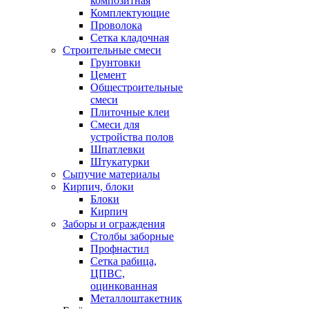
композитная
Комплектующие
Проволока
Сетка кладочная
Строительные смеси
Грунтовки
Цемент
Общестроительные
смеси
Плиточные клеи
Смеси для
устройства полов
Шпатлевки
Штукатурки
Сыпучие материалы
Кирпич, блоки
Блоки
Кирпич
Заборы и ограждения
Столбы заборные
Профнастил
Сетка рабица,
ЦПВС,
оцинкованная
Металлоштакетник