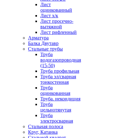
Лист
оцинкованный
Лист х/к
Лист просечно-
вытяжной
Лист рифленный
Арматура
Балка Двутавр
Стальные трубы
Труба
водогазопроводная
(15-50)
Труба профильная
Труба эл/сварная
тонкостенная
Труба
оцинкованная
Труба. некондиция
Труба
цельнотянутая
Труба
электросварная
Стальная полоса
Круг, Катанка
Стальной квадрат