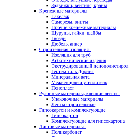
Задвижки, вентиля, краны
Крепежные материалы
Такелаж
Саморезы, винты
Прочие крепежные материалы
Шурупы, гайки, шайбы
Гвозди
Дюбель, анкер
Строительная изоляция
Изоляция для труб
Асботехнические изделия
Экструдированный пенополистирол
Геотекстиль Дорнит
Минеральная вата
Межвенцовый утеплитель
Пенопласт
Рулонные материалы, клейкие ленты
Упаковочные материалы
Ленты строительные
Гипсокартон и комплектующие
Гипсокартон
Комплектующие для гипсокартона
Листовые материалы
Поликарбонат