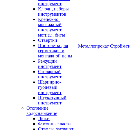
инструмент
Ключи, наборы
инструментов
Крепежно-
монтажный
инструмент,
метизы, биты
Отвертки
Пистолеты для
Металлопрокат
Строймат
герметиков и
монтажной пены
Режущий
инструмент
Столярный
инструмент
Шарнирно-
губцевый
инструмент
Штукатурный
инструмент
Отопление,
водоснабжение
Люки
Фасонные части
Отводы, заглушки,