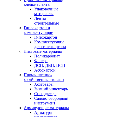
клейкие ленты
Упаковочные
материалы
Ленты
строительные
Гипсокартон и
комплектующие
Гипсокартон
Комплектующие
для гипсокартона
Листовые материалы
Поликарбонат
Фанера
ДСП, ДВП, ЦСП
Асбокартон
Промышленно-
хозяйственные товары
Хозтовары
Зимний инвентарь
Спецодежда
Садово-огородный
инструмент
Армирующие материалы
Арматура