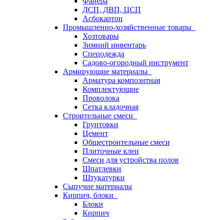
Фанера
ДСП, ДВП, ЦСП
Асбокартон
Промышленно-хозяйственные товары
Хозтовары
Зимний инвентарь
Спецодежда
Садово-огородный инструмент
Армирующие материалы
Арматура композитная
Комплектующие
Проволока
Сетка кладочная
Строительные смеси
Грунтовки
Цемент
Общестроительные смеси
Плиточные клеи
Смеси для устройства полов
Шпатлевки
Штукатурки
Сыпучие материалы
Кирпич, блоки
Блоки
Кирпич