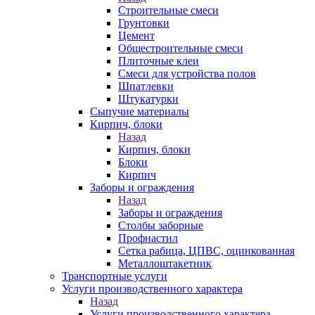
Строительные смеси
Грунтовки
Цемент
Общестроительные смеси
Плиточные клеи
Смеси для устройства полов
Шпатлевки
Штукатурки
Сыпучие материалы
Кирпич, блоки
Назад
Кирпич, блоки
Блоки
Кирпич
Заборы и ограждения
Назад
Заборы и ограждения
Столбы заборные
Профнастил
Сетка рабица, ЦПВС, оцинкованная
Металлоштакетник
Транспортные услуги
Услуги производственного характера
Назад
Услуги производственного характера