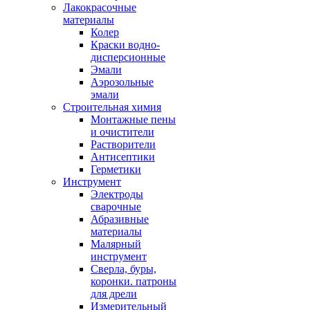
Лакокрасочные
материалы
Колер
Краски водно-
дисперсионные
Эмали
Аэрозольные
эмали
Строительная химия
Монтажные пены
и очистители
Растворители
Антисептики
Герметики
Инструмент
Электроды
сварочные
Абразивные
материалы
Малярный
инструмент
Сверла, буры,
коронки. патроны
для дрели
Измерительный