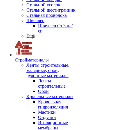
Стальной уголок
Стальной шестигранник
Стальная проволока
Швеллер
Швеллер Ст.3 пс/
сп
Ещё
Стройматериалы
Ленты строительные,
малярные, обои,
рулонные материалы
Ленты
строительные
Обои
Кровельные материалы
Кровельная
гидроизоляция
Мастики
Ондулин
Изоляционные
мембраны