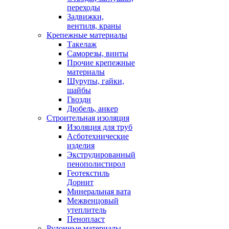
переходы
Задвижки,
вентиля, краны
Крепежные материалы
Такелаж
Саморезы, винты
Прочие крепежные
материалы
Шурупы, гайки,
шайбы
Гвозди
Дюбель, анкер
Строительная изоляция
Изоляция для труб
Асботехнические
изделия
Экструдированный
пенополистирол
Геотекстиль
Дорнит
Минеральная вата
Межвенцовый
утеплитель
Пенопласт
Рулонные материалы,