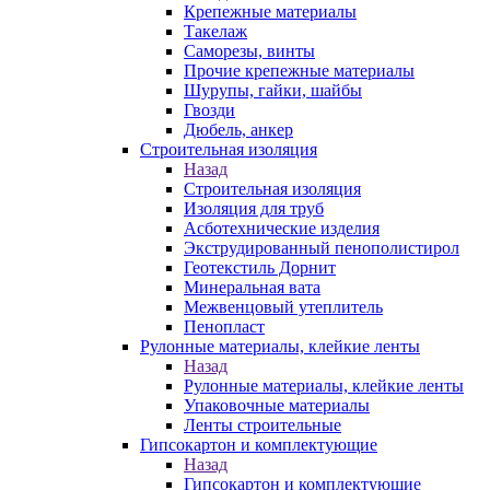
Крепежные материалы
Такелаж
Саморезы, винты
Прочие крепежные материалы
Шурупы, гайки, шайбы
Гвозди
Дюбель, анкер
Строительная изоляция
Назад
Строительная изоляция
Изоляция для труб
Асботехнические изделия
Экструдированный пенополистирол
Геотекстиль Дорнит
Минеральная вата
Межвенцовый утеплитель
Пенопласт
Рулонные материалы, клейкие ленты
Назад
Рулонные материалы, клейкие ленты
Упаковочные материалы
Ленты строительные
Гипсокартон и комплектующие
Назад
Гипсокартон и комплектующие