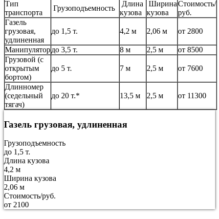
Тип
Длина
Ширина
Стоимость/
Грузоподъемность
транспорта
кузова
кузова
руб.
Газель
грузовая,
до 1,5 т.
4,2 м
2,06 м
от 2800
удлиненная
Манипулятор
до 3,5 т.
8 м
2,5 м
от 8500
Грузовой (с
открытым
до 5 т.
7 м
2,5 м
от 7600
бортом)
Длинномер
(седельный
до 20 т.*
13,5 м
2,5 м
от 11300
тягач)
Газель грузовая, удлиненная
Грузоподъемность
до 1,5 т.
Длина кузова
4,2 м
Ширина кузова
2,06 м
Стоимость/руб.
от 2100