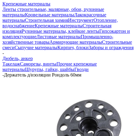
Крепежные материалы
Ленты строительные, малярные, обои, рулонные
материалы
Кровельные материалы
Лакокрасочные
материалы
Строительная химия
Инструмент
Отопление,
водоснабжение
Крепежные материалы
Строительная
изоляция
Рулонные материалы, клейкие ленты
Гипсокартон и
комплектующие
Листовые материалы
Промышленно-
хозяйственные товары
Армирующие материалы
Строительные
смеси
Сыпучие материалы
Кирпич, блоки
Заборы и ограждения
-
Дюбель, анкер
Такелаж
Саморезы, винты
Прочие крепежные
материалы
Шурупы, гайки, шайбы
Гвозди
-
Держатель д/изоляции Рондоль 60мм