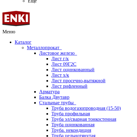
Ещё
Меню
Каталог
Металлопрокат
Листовое железо
Лист г/к
Лист 09Г2С
Лист оцинкованный
Лист х/к
Лист просечно-вытяжной
Лист рифленный
Арматура
Балка Двутавр
Стальные трубы
Труба водогазопроводная (15-50)
Труба профильная
Труба эл/сварная тонкостенная
Труба оцинкованная
Труба. некондиция
Труба цельнотянутая