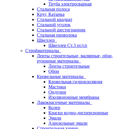
Труба электросварная
Стальная полоса
Круг, Катанка
Стальной квадрат
Стальной уголок
Стальной шестигранник
Стальная проволока
Швеллер
Швеллер Ст.3 пс/сп
Стройматериалы
Ленты строительные, малярные, обои,
рулонные материалы
Ленты строительные
Обои
Кровельные материалы
Кровельная гидроизоляция
Мастики
Ондулин
Изоляционные мембраны
Лакокрасочные материалы
Колер
Краски водно-дисперсионные
Эмали
Аэрозольные эмали
Строительная химия