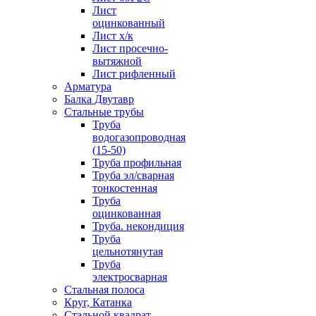
Лист
оцинкованный
Лист х/к
Лист просечно-
вытяжной
Лист рифленный
Арматура
Балка Двутавр
Стальные трубы
Труба
водогазопроводная
(15-50)
Труба профильная
Труба эл/сварная
тонкостенная
Труба
оцинкованная
Труба. некондиция
Труба
цельнотянутая
Труба
электросварная
Стальная полоса
Круг, Катанка
Стальной квадрат