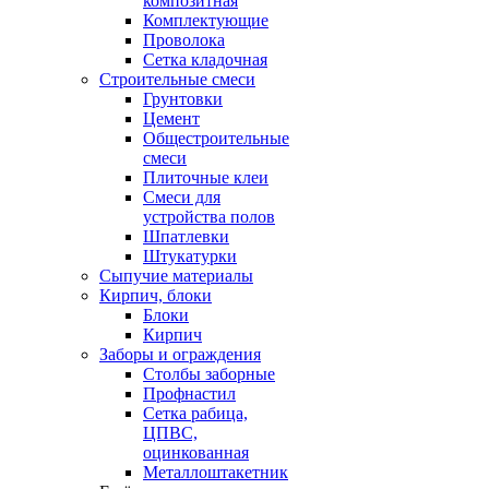
композитная
Комплектующие
Проволока
Сетка кладочная
Строительные смеси
Грунтовки
Цемент
Общестроительные
смеси
Плиточные клеи
Смеси для
устройства полов
Шпатлевки
Штукатурки
Сыпучие материалы
Кирпич, блоки
Блоки
Кирпич
Заборы и ограждения
Столбы заборные
Профнастил
Сетка рабица,
ЦПВС,
оцинкованная
Металлоштакетник