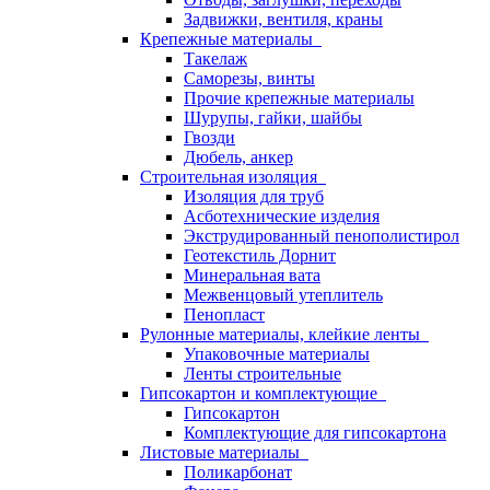
Задвижки, вентиля, краны
Крепежные материалы
Такелаж
Саморезы, винты
Прочие крепежные материалы
Шурупы, гайки, шайбы
Гвозди
Дюбель, анкер
Строительная изоляция
Изоляция для труб
Асботехнические изделия
Экструдированный пенополистирол
Геотекстиль Дорнит
Минеральная вата
Межвенцовый утеплитель
Пенопласт
Рулонные материалы, клейкие ленты
Упаковочные материалы
Ленты строительные
Гипсокартон и комплектующие
Гипсокартон
Комплектующие для гипсокартона
Листовые материалы
Поликарбонат