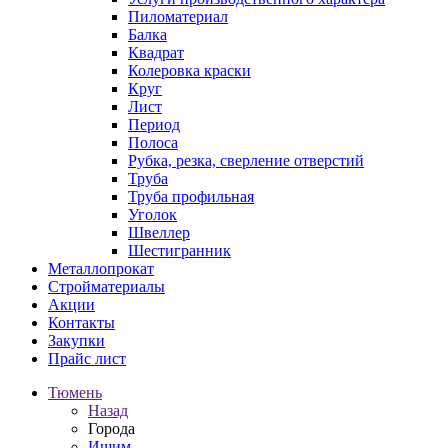
Пиломатериал
Балка
Квадрат
Колеровка краски
Круг
Лист
Период
Полоса
Рубка, резка, сверление отверстий
Труба
Труба профильная
Уголок
Швеллер
Шестигранник
Металлопрокат
Стройматериалы
Акции
Контакты
Закупки
Прайс лист
Тюмень
Назад
Города
Ишим