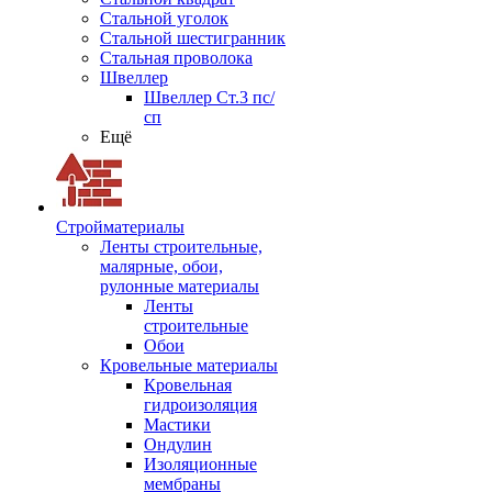
Стальной уголок
Стальной шестигранник
Стальная проволока
Швеллер
Швеллер Ст.3 пс/
сп
Ещё
Стройматериалы
Ленты строительные,
малярные, обои,
рулонные материалы
Ленты
строительные
Обои
Кровельные материалы
Кровельная
гидроизоляция
Мастики
Ондулин
Изоляционные
мембраны