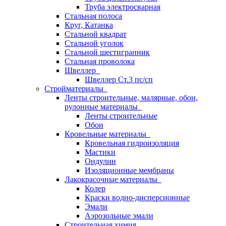
Труба электросварная
Стальная полоса
Круг, Катанка
Стальной квадрат
Стальной уголок
Стальной шестигранник
Стальная проволока
Швеллер
Швеллер Ст.3 пс/сп
Стройматериалы
Ленты строительные, малярные, обои,
рулонные материалы
Ленты строительные
Обои
Кровельные материалы
Кровельная гидроизоляция
Мастики
Ондулин
Изоляционные мембраны
Лакокрасочные материалы
Колер
Краски водно-дисперсионные
Эмали
Аэрозольные эмали
Строительная химия