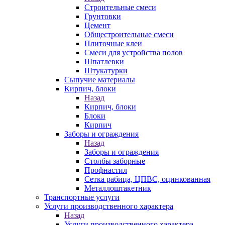
Строительные смеси
Грунтовки
Цемент
Общестроительные смеси
Плиточные клеи
Смеси для устройства полов
Шпатлевки
Штукатурки
Сыпучие материалы
Кирпич, блоки
Назад
Кирпич, блоки
Блоки
Кирпич
Заборы и ограждения
Назад
Заборы и ограждения
Столбы заборные
Профнастил
Сетка рабица, ЦПВС, оцинкованная
Металлоштакетник
Транспортные услуги
Услуги производственного характера
Назад
Услуги производственного характера