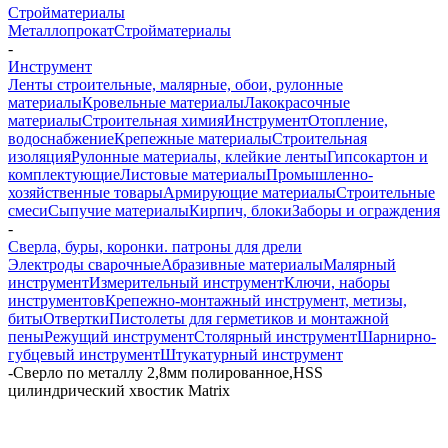
Стройматериалы
Металлопрокат
Стройматериалы
-
Инструмент
Ленты строительные, малярные, обои, рулонные
материалы
Кровельные материалы
Лакокрасочные
материалы
Строительная химия
Инструмент
Отопление,
водоснабжение
Крепежные материалы
Строительная
изоляция
Рулонные материалы, клейкие ленты
Гипсокартон и
комплектующие
Листовые материалы
Промышленно-
хозяйственные товары
Армирующие материалы
Строительные
смеси
Сыпучие материалы
Кирпич, блоки
Заборы и ограждения
-
Сверла, буры, коронки. патроны для дрели
Электроды сварочные
Абразивные материалы
Малярный
инструмент
Измерительный инструмент
Ключи, наборы
инструментов
Крепежно-монтажный инструмент, метизы,
биты
Отвертки
Пистолеты для герметиков и монтажной
пены
Режущий инструмент
Столярный инструмент
Шарнирно-
губцевый инструмент
Штукатурный инструмент
-
Сверло по металлу 2,8мм полированное,HSS
цилиндрический хвостик Matrix