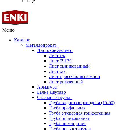
Ещё
Меню
Каталог
Металлопрокат
Листовое железо
Лист г/к
Лист 09Г2С
Лист оцинкованный
Лист х/к
Лист просечно-вытяжной
Лист рифленный
Арматура
Балка Двутавр
Стальные трубы
Труба водогазопроводная (15-50)
Труба профильная
Труба эл/сварная тонкостенная
Труба оцинкованная
Труба. некондиция
Труба цельнотянутая