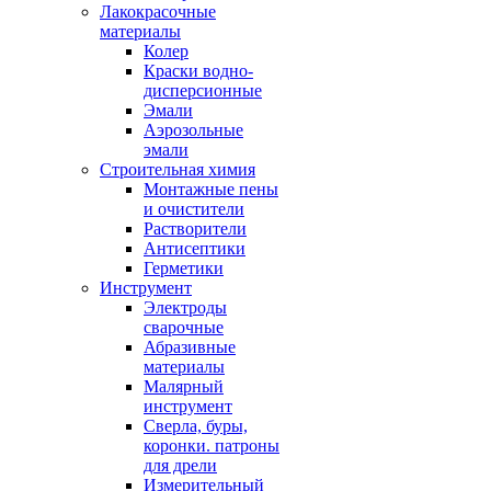
Лакокрасочные
материалы
Колер
Краски водно-
дисперсионные
Эмали
Аэрозольные
эмали
Строительная химия
Монтажные пены
и очистители
Растворители
Антисептики
Герметики
Инструмент
Электроды
сварочные
Абразивные
материалы
Малярный
инструмент
Сверла, буры,
коронки. патроны
для дрели
Измерительный