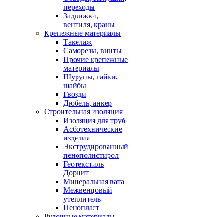
переходы
Задвижки,
вентиля, краны
Крепежные материалы
Такелаж
Саморезы, винты
Прочие крепежные
материалы
Шурупы, гайки,
шайбы
Гвозди
Дюбель, анкер
Строительная изоляция
Изоляция для труб
Асботехнические
изделия
Экструдированный
пенополистирол
Геотекстиль
Дорнит
Минеральная вата
Межвенцовый
утеплитель
Пенопласт
Рулонные материалы,