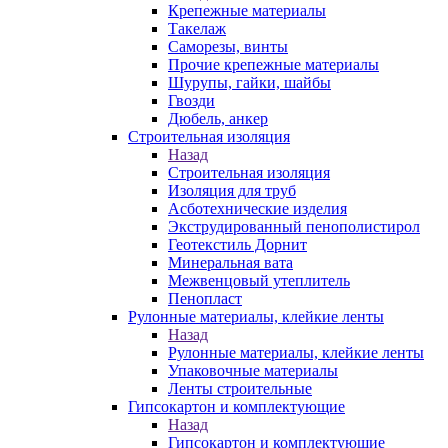
Крепежные материалы
Такелаж
Саморезы, винты
Прочие крепежные материалы
Шурупы, гайки, шайбы
Гвозди
Дюбель, анкер
Строительная изоляция
Назад
Строительная изоляция
Изоляция для труб
Асботехнические изделия
Экструдированный пенополистирол
Геотекстиль Дорнит
Минеральная вата
Межвенцовый утеплитель
Пенопласт
Рулонные материалы, клейкие ленты
Назад
Рулонные материалы, клейкие ленты
Упаковочные материалы
Ленты строительные
Гипсокартон и комплектующие
Назад
Гипсокартон и комплектующие