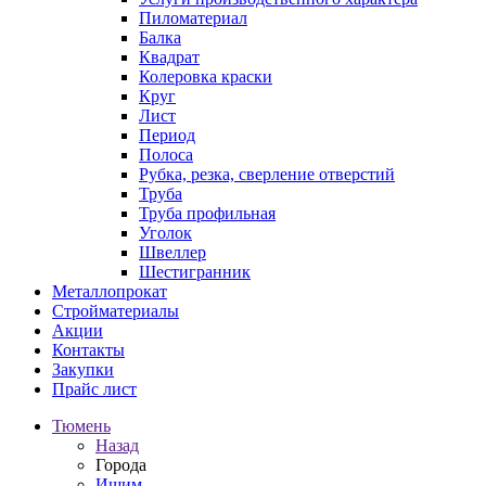
Пиломатериал
Балка
Квадрат
Колеровка краски
Круг
Лист
Период
Полоса
Рубка, резка, сверление отверстий
Труба
Труба профильная
Уголок
Швеллер
Шестигранник
Металлопрокат
Стройматериалы
Акции
Контакты
Закупки
Прайс лист
Тюмень
Назад
Города
Ишим