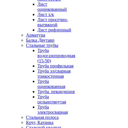
Лист
оцинкованный
Лист х/к
Лист просечно-
вытяжной
Лист рифленный
Арматура
Балка Двутавр
Стальные трубы
Труба
водогазопроводная
(15-50)
Труба профильная
Труба эл/сварная
тонкостенная
Труба
оцинкованная
Труба. некондиция
Труба
цельнотянутая
Труба
электросварная
Стальная полоса
Круг, Катанка
Стальной квадрат