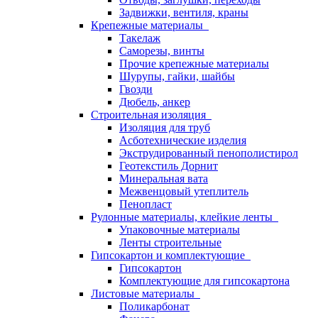
Задвижки, вентиля, краны
Крепежные материалы
Такелаж
Саморезы, винты
Прочие крепежные материалы
Шурупы, гайки, шайбы
Гвозди
Дюбель, анкер
Строительная изоляция
Изоляция для труб
Асботехнические изделия
Экструдированный пенополистирол
Геотекстиль Дорнит
Минеральная вата
Межвенцовый утеплитель
Пенопласт
Рулонные материалы, клейкие ленты
Упаковочные материалы
Ленты строительные
Гипсокартон и комплектующие
Гипсокартон
Комплектующие для гипсокартона
Листовые материалы
Поликарбонат