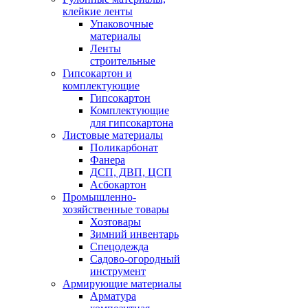
клейкие ленты
Упаковочные
материалы
Ленты
строительные
Гипсокартон и
комплектующие
Гипсокартон
Комплектующие
для гипсокартона
Листовые материалы
Поликарбонат
Фанера
ДСП, ДВП, ЦСП
Асбокартон
Промышленно-
хозяйственные товары
Хозтовары
Зимний инвентарь
Спецодежда
Садово-огородный
инструмент
Армирующие материалы
Арматура