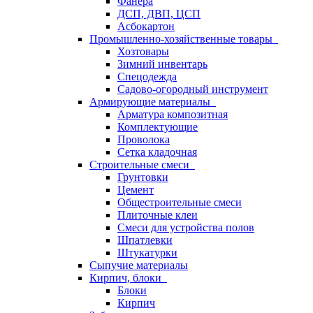
Фанера
ДСП, ДВП, ЦСП
Асбокартон
Промышленно-хозяйственные товары
Хозтовары
Зимний инвентарь
Спецодежда
Садово-огородный инструмент
Армирующие материалы
Арматура композитная
Комплектующие
Проволока
Сетка кладочная
Строительные смеси
Грунтовки
Цемент
Общестроительные смеси
Плиточные клеи
Смеси для устройства полов
Шпатлевки
Штукатурки
Сыпучие материалы
Кирпич, блоки
Блоки
Кирпич