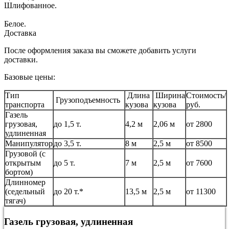
Шлифованное.
Белое.
Доставка
После оформления заказа вы сможете добавить услуги
доставки.
Базовые цены:
Тип
Длина
Ширина
Стоимость/
Грузоподъемность
транспорта
кузова
кузова
руб.
Газель
грузовая,
до 1,5 т.
4,2 м
2,06 м
от 2800
удлиненная
Манипулятор
до 3,5 т.
8 м
2,5 м
от 8500
Грузовой (с
открытым
до 5 т.
7 м
2,5 м
от 7600
бортом)
Длинномер
(седельный
до 20 т.*
13,5 м
2,5 м
от 11300
тягач)
Газель грузовая, удлиненная