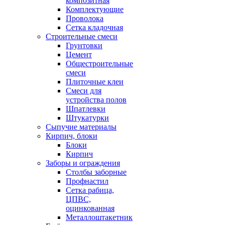
композитная
Комплектующие
Проволока
Сетка кладочная
Строительные смеси
Грунтовки
Цемент
Общестроительные
смеси
Плиточные клеи
Смеси для
устройства полов
Шпатлевки
Штукатурки
Сыпучие материалы
Кирпич, блоки
Блоки
Кирпич
Заборы и ограждения
Столбы заборные
Профнастил
Сетка рабица,
ЦПВС,
оцинкованная
Металлоштакетник