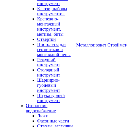
инструмент
Ключи, наборы
инструментов
Крепежно-
монтажный
инструмент,
метизы, биты
Отвертки
Пистолеты для
Металлопрокат
Строймат
герметиков и
монтажной пены
Режущий
инструмент
Столярный
инструмент
Шарнирно-
губцевый
инструмент
Штукатурный
инструмент
Отопление,
водоснабжение
Люки
Фасонные части
Отводы, заглушки,