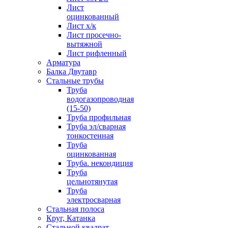
Лист
оцинкованный
Лист х/к
Лист просечно-
вытяжной
Лист рифленный
Арматура
Балка Двутавр
Стальные трубы
Труба
водогазопроводная
(15-50)
Труба профильная
Труба эл/сварная
тонкостенная
Труба
оцинкованная
Труба. некондиция
Труба
цельнотянутая
Труба
электросварная
Стальная полоса
Круг, Катанка
Стальной квадрат