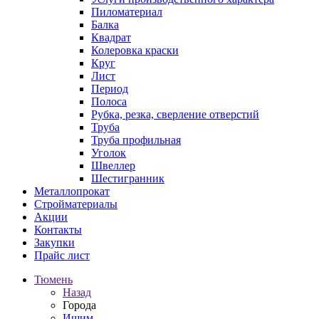
Пиломатериал
Балка
Квадрат
Колеровка краски
Круг
Лист
Период
Полоса
Рубка, резка, сверление отверстий
Труба
Труба профильная
Уголок
Швеллер
Шестигранник
Металлопрокат
Стройматериалы
Акции
Контакты
Закупки
Прайс лист
Тюмень
Назад
Города
Ишим