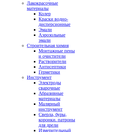
Лакокрасочные
материалы
Колер
Краски водно-
дисперсионные
Эмали
Аэрозольные
эмали
Строительная химия
Монтажные пены
и очистители
Растворители
Антисептики
Герметики
Инструмент
Электроды
сварочные
Абразивные
материалы
Малярный
инструмент
Сверла, буры,
коронки. патроны
для дрели
Измерительный