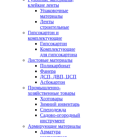
клейкие ленты
Упаковочные
материалы
Ленты
строительные
Гипсокартон и
комплектующие
Гипсокартон
Комплектующие
для гипсокартона
Листовые материалы
Поликарбонат
Фанера
ДСП, ДВП, ЦСП
Асбокартон
Промышленно-
хозяйственные товары
Хозтовары
Зимний инвентарь
Спецодежда
Садово-огородный
инструмент
Армирующие материалы
Арматура