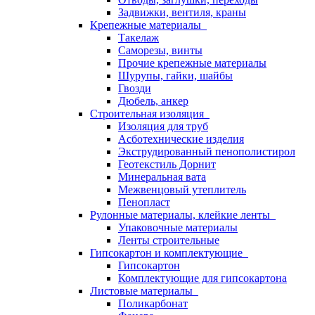
Задвижки, вентиля, краны
Крепежные материалы
Такелаж
Саморезы, винты
Прочие крепежные материалы
Шурупы, гайки, шайбы
Гвозди
Дюбель, анкер
Строительная изоляция
Изоляция для труб
Асботехнические изделия
Экструдированный пенополистирол
Геотекстиль Дорнит
Минеральная вата
Межвенцовый утеплитель
Пенопласт
Рулонные материалы, клейкие ленты
Упаковочные материалы
Ленты строительные
Гипсокартон и комплектующие
Гипсокартон
Комплектующие для гипсокартона
Листовые материалы
Поликарбонат