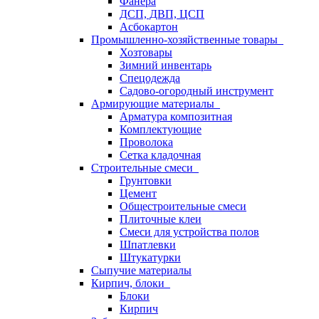
Фанера
ДСП, ДВП, ЦСП
Асбокартон
Промышленно-хозяйственные товары
Хозтовары
Зимний инвентарь
Спецодежда
Садово-огородный инструмент
Армирующие материалы
Арматура композитная
Комплектующие
Проволока
Сетка кладочная
Строительные смеси
Грунтовки
Цемент
Общестроительные смеси
Плиточные клеи
Смеси для устройства полов
Шпатлевки
Штукатурки
Сыпучие материалы
Кирпич, блоки
Блоки
Кирпич