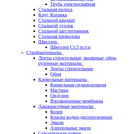
Труба электросварная
Стальная полоса
Круг, Катанка
Стальной квадрат
Стальной уголок
Стальной шестигранник
Стальная проволока
Швеллер
Швеллер Ст.3 пс/сп
Стройматериалы
Ленты строительные, малярные, обои,
рулонные материалы
Ленты строительные
Обои
Кровельные материалы
Кровельная гидроизоляция
Мастики
Ондулин
Изоляционные мембраны
Лакокрасочные материалы
Колер
Краски водно-дисперсионные
Эмали
Аэрозольные эмали
Строительная химия