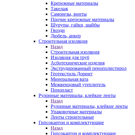
Крепежные материалы
Такелаж
Саморезы, винты
Прочие крепежные материалы
Шурупы, гайки, шайбы
Гвозди
Дюбель, анкер
Строительная изоляция
Назад
Строительная изоляция
Изоляция для труб
Асботехнические изделия
Экструдированный пенополистирол
Геотекстиль Дорнит
Минеральная вата
Межвенцовый утеплитель
Пенопласт
Рулонные материалы, клейкие ленты
Назад
Рулонные материалы, клейкие ленты
Упаковочные материалы
Ленты строительные
Гипсокартон и комплектующие
Назад
Гипсокартон и комплектующие