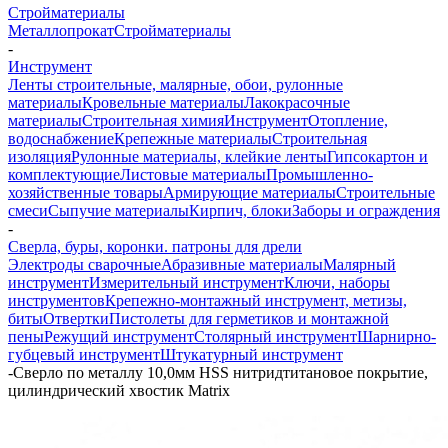
Стройматериалы
Металлопрокат
Стройматериалы
-
Инструмент
Ленты строительные, малярные, обои, рулонные
материалы
Кровельные материалы
Лакокрасочные
материалы
Строительная химия
Инструмент
Отопление,
водоснабжение
Крепежные материалы
Строительная
изоляция
Рулонные материалы, клейкие ленты
Гипсокартон и
комплектующие
Листовые материалы
Промышленно-
хозяйственные товары
Армирующие материалы
Строительные
смеси
Сыпучие материалы
Кирпич, блоки
Заборы и ограждения
-
Сверла, буры, коронки. патроны для дрели
Электроды сварочные
Абразивные материалы
Малярный
инструмент
Измерительный инструмент
Ключи, наборы
инструментов
Крепежно-монтажный инструмент, метизы,
биты
Отвертки
Пистолеты для герметиков и монтажной
пены
Режущий инструмент
Столярный инструмент
Шарнирно-
губцевый инструмент
Штукатурный инструмент
-
Сверло по металлу 10,0мм HSS нитридтитановое покрытие,
цилиндрический хвостик Matrix