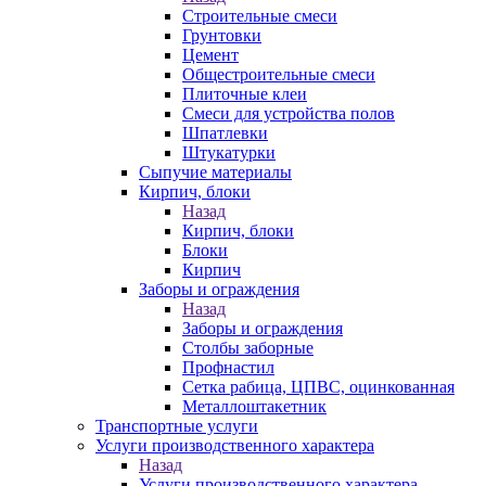
Строительные смеси
Грунтовки
Цемент
Общестроительные смеси
Плиточные клеи
Смеси для устройства полов
Шпатлевки
Штукатурки
Сыпучие материалы
Кирпич, блоки
Назад
Кирпич, блоки
Блоки
Кирпич
Заборы и ограждения
Назад
Заборы и ограждения
Столбы заборные
Профнастил
Сетка рабица, ЦПВС, оцинкованная
Металлоштакетник
Транспортные услуги
Услуги производственного характера
Назад
Услуги производственного характера