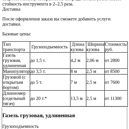
стойкость инструмента в 2–2,5 раза.
Доставка
После оформления заказа вы сможете добавить услуги
доставки.
Базовые цены:
Тип
Длина
Ширина
Стоимость/
Грузоподъемность
транспорта
кузова
кузова
руб.
Газель
грузовая,
до 1,5 т.
4,2 м
2,06 м
от 2800
удлиненная
Манипулятор
до 3,5 т.
8 м
2,5 м
от 8500
Грузовой (с
открытым
до 5 т.
7 м
2,5 м
от 7600
бортом)
Длинномер
(седельный
до 20 т.*
13,5 м
2,5 м
от 11300
тягач)
Газель грузовая, удлиненная
Грузоподъемность