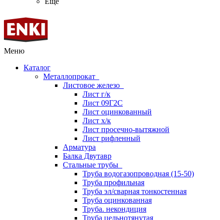
Ещё
Меню
Каталог
Металлопрокат
Листовое железо
Лист г/к
Лист 09Г2С
Лист оцинкованный
Лист х/к
Лист просечно-вытяжной
Лист рифленный
Арматура
Балка Двутавр
Стальные трубы
Труба водогазопроводная (15-50)
Труба профильная
Труба эл/сварная тонкостенная
Труба оцинкованная
Труба. некондиция
Труба цельнотянутая