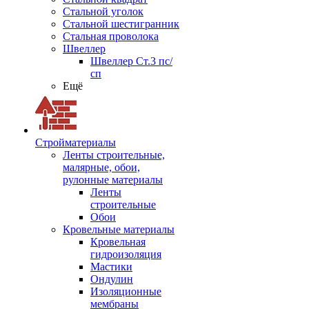
Стальной уголок
Стальной шестигранник
Стальная проволока
Швеллер
Швеллер Ст.3 пс/
сп
Ещё
Стройматериалы
Ленты строительные,
малярные, обои,
рулонные материалы
Ленты
строительные
Обои
Кровельные материалы
Кровельная
гидроизоляция
Мастики
Ондулин
Изоляционные
мембраны