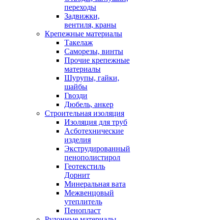
переходы
Задвижки,
вентиля, краны
Крепежные материалы
Такелаж
Саморезы, винты
Прочие крепежные
материалы
Шурупы, гайки,
шайбы
Гвозди
Дюбель, анкер
Строительная изоляция
Изоляция для труб
Асботехнические
изделия
Экструдированный
пенополистирол
Геотекстиль
Дорнит
Минеральная вата
Межвенцовый
утеплитель
Пенопласт
Рулонные материалы,