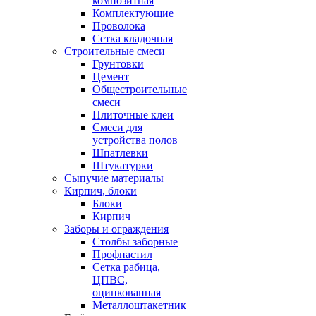
композитная
Комплектующие
Проволока
Сетка кладочная
Строительные смеси
Грунтовки
Цемент
Общестроительные
смеси
Плиточные клеи
Смеси для
устройства полов
Шпатлевки
Штукатурки
Сыпучие материалы
Кирпич, блоки
Блоки
Кирпич
Заборы и ограждения
Столбы заборные
Профнастил
Сетка рабица,
ЦПВС,
оцинкованная
Металлоштакетник