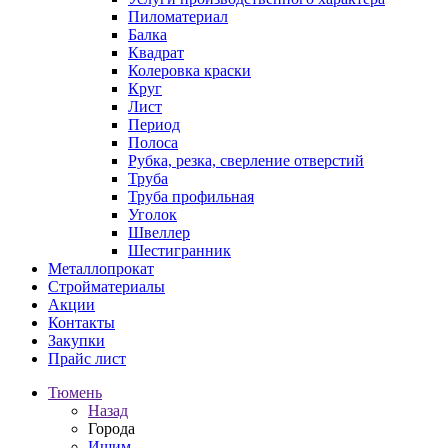
Пиломатериал
Балка
Квадрат
Колеровка краски
Круг
Лист
Период
Полоса
Рубка, резка, сверление отверстий
Труба
Труба профильная
Уголок
Швеллер
Шестигранник
Металлопрокат
Стройматериалы
Акции
Контакты
Закупки
Прайс лист
Тюмень
Назад
Города
Ишим