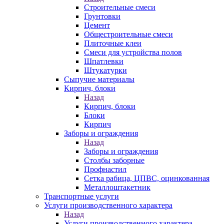
Строительные смеси
Грунтовки
Цемент
Общестроительные смеси
Плиточные клеи
Смеси для устройства полов
Шпатлевки
Штукатурки
Сыпучие материалы
Кирпич, блоки
Назад
Кирпич, блоки
Блоки
Кирпич
Заборы и ограждения
Назад
Заборы и ограждения
Столбы заборные
Профнастил
Сетка рабица, ЦПВС, оцинкованная
Металлоштакетник
Транспортные услуги
Услуги производственного характера
Назад
Услуги производственного характера