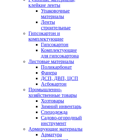
клейкие ленты
Упаковочные
материалы
Ленты
строительные
Гипсокартон и
комплектующие
Гипсокартон
Комплектующие
для гипсокартона
Листовые материалы
Поликарбонат
Фанера
ДСП, ДВП, ЦСП
Асбокартон
Промышленно-
хозяйственные товары
Хозтовары
Зимний инвентарь
Спецодежда
Садово-огородный
инструмент
Армирующие материалы
Арматура