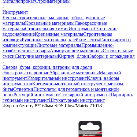
Металлопрокат
Стройматериалы
-
Инструмент
Ленты строительные, малярные, обои, рулонные
материалы
Кровельные материалы
Лакокрасочные
материалы
Строительная химия
Инструмент
Отопление,
водоснабжение
Крепежные материалы
Строительная
изоляция
Рулонные материалы, клейкие ленты
Гипсокартон и
комплектующие
Листовые материалы
Промышленно-
хозяйственные товары
Армирующие материалы
Строительные
смеси
Сыпучие материалы
Кирпич, блоки
Заборы и ограждения
-
Сверла, буры, коронки. патроны для дрели
Электроды сварочные
Абразивные материалы
Малярный
инструмент
Измерительный инструмент
Ключи, наборы
инструментов
Крепежно-монтажный инструмент, метизы,
биты
Отвертки
Пистолеты для герметиков и монтажной
пены
Режущий инструмент
Столярный инструмент
Шарнирно-
губцевый инструмент
Штукатурный инструмент
-
Бур по бетону 8*160мм SDS Plus//Matrix 71018