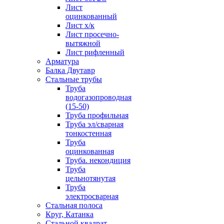
Лист
оцинкованный
Лист х/к
Лист просечно-
вытяжной
Лист рифленный
Арматура
Балка Двутавр
Стальные трубы
Труба
водогазопроводная
(15-50)
Труба профильная
Труба эл/сварная
тонкостенная
Труба
оцинкованная
Труба. некондиция
Труба
цельнотянутая
Труба
электросварная
Стальная полоса
Круг, Катанка
Стальной квадрат