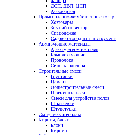
Фанера
ДСП, ДВП, ЦСП
Асбокартон
Промышленно-хозяйственные товары
Хозтовары
Зимний инвентарь
Спецодежда
Садово-огородный инструмент
Армирующие материалы
Арматура композитная
Комплектующие
Проволока
Сетка кладочная
Строительные смеси
Грунтовки
Цемент
Общестроительные смеси
Плиточные клеи
Смеси для устройства полов
Шпатлевки
Штукатурки
Сыпучие материалы
Кирпич, блоки
Блоки
Кирпич