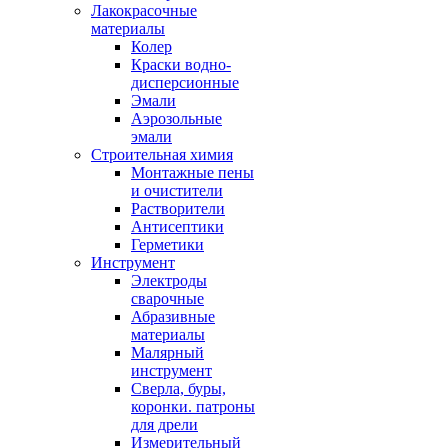
Лакокрасочные
материалы
Колер
Краски водно-
дисперсионные
Эмали
Аэрозольные
эмали
Строительная химия
Монтажные пены
и очистители
Растворители
Антисептики
Герметики
Инструмент
Электроды
сварочные
Абразивные
материалы
Малярный
инструмент
Сверла, буры,
коронки. патроны
для дрели
Измерительный