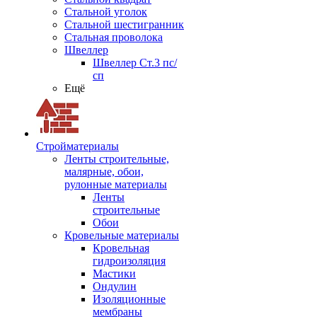
Стальной уголок
Стальной шестигранник
Стальная проволока
Швеллер
Швеллер Ст.3 пс/
сп
Ещё
Стройматериалы
Ленты строительные,
малярные, обои,
рулонные материалы
Ленты
строительные
Обои
Кровельные материалы
Кровельная
гидроизоляция
Мастики
Ондулин
Изоляционные
мембраны