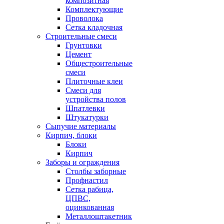
композитная
Комплектующие
Проволока
Сетка кладочная
Строительные смеси
Грунтовки
Цемент
Общестроительные
смеси
Плиточные клеи
Смеси для
устройства полов
Шпатлевки
Штукатурки
Сыпучие материалы
Кирпич, блоки
Блоки
Кирпич
Заборы и ограждения
Столбы заборные
Профнастил
Сетка рабица,
ЦПВС,
оцинкованная
Металлоштакетник