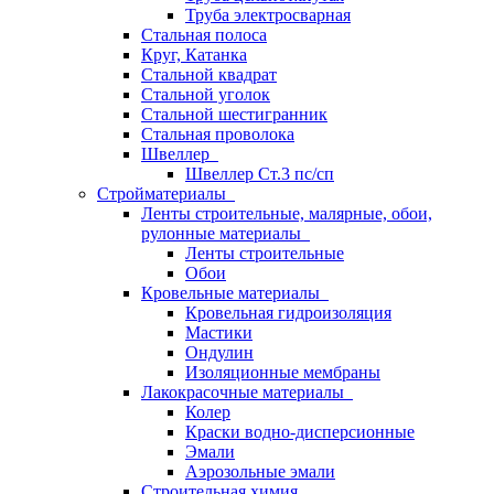
Труба электросварная
Стальная полоса
Круг, Катанка
Стальной квадрат
Стальной уголок
Стальной шестигранник
Стальная проволока
Швеллер
Швеллер Ст.3 пс/сп
Стройматериалы
Ленты строительные, малярные, обои,
рулонные материалы
Ленты строительные
Обои
Кровельные материалы
Кровельная гидроизоляция
Мастики
Ондулин
Изоляционные мембраны
Лакокрасочные материалы
Колер
Краски водно-дисперсионные
Эмали
Аэрозольные эмали
Строительная химия