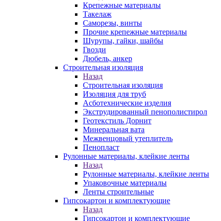
Крепежные материалы
Такелаж
Саморезы, винты
Прочие крепежные материалы
Шурупы, гайки, шайбы
Гвозди
Дюбель, анкер
Строительная изоляция
Назад
Строительная изоляция
Изоляция для труб
Асботехнические изделия
Экструдированный пенополистирол
Геотекстиль Дорнит
Минеральная вата
Межвенцовый утеплитель
Пенопласт
Рулонные материалы, клейкие ленты
Назад
Рулонные материалы, клейкие ленты
Упаковочные материалы
Ленты строительные
Гипсокартон и комплектующие
Назад
Гипсокартон и комплектующие