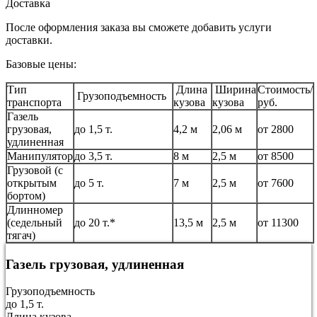
Доставка
После оформления заказа вы сможете добавить услуги
доставки.
Базовые цены:
Тип
Длина
Ширина
Стоимость/
Грузоподъемность
транспорта
кузова
кузова
руб.
Газель
грузовая,
до 1,5 т.
4,2 м
2,06 м
от 2800
удлиненная
Манипулятор
до 3,5 т.
8 м
2,5 м
от 8500
Грузовой (с
открытым
до 5 т.
7 м
2,5 м
от 7600
бортом)
Длинномер
(седельный
до 20 т.*
13,5 м
2,5 м
от 11300
тягач)
Газель грузовая, удлиненная
Грузоподъемность
до 1,5 т.
Длина кузова