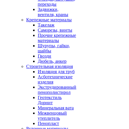
переходы
Задвижки,
вентиля, краны
Крепежные материалы
Такелаж
Саморезы, винты
Прочие крепежные
материалы
Шурупы, гайки,
шайбы
Гвозди
Дюбель, анкер
Строительная изоляция
Изоляция для труб
Асботехнические
изделия
Экструдированный
пенополистирол
Геотекстиль
Дорнит
Минеральная вата
Межвенцовый
утеплитель
Пенопласт
Рулонные материалы,