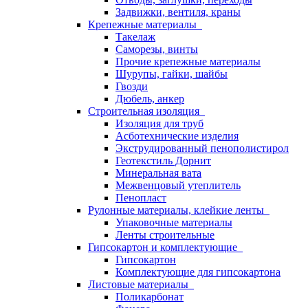
Задвижки, вентиля, краны
Крепежные материалы
Такелаж
Саморезы, винты
Прочие крепежные материалы
Шурупы, гайки, шайбы
Гвозди
Дюбель, анкер
Строительная изоляция
Изоляция для труб
Асботехнические изделия
Экструдированный пенополистирол
Геотекстиль Дорнит
Минеральная вата
Межвенцовый утеплитель
Пенопласт
Рулонные материалы, клейкие ленты
Упаковочные материалы
Ленты строительные
Гипсокартон и комплектующие
Гипсокартон
Комплектующие для гипсокартона
Листовые материалы
Поликарбонат