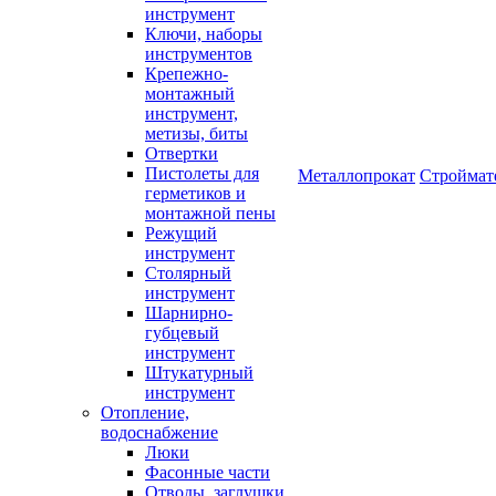
инструмент
Ключи, наборы
инструментов
Крепежно-
монтажный
инструмент,
метизы, биты
Отвертки
Пистолеты для
Металлопрокат
Строймат
герметиков и
монтажной пены
Режущий
инструмент
Столярный
инструмент
Шарнирно-
губцевый
инструмент
Штукатурный
инструмент
Отопление,
водоснабжение
Люки
Фасонные части
Отводы, заглушки,