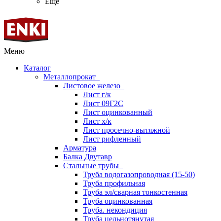
Ещё
Меню
Каталог
Металлопрокат
Листовое железо
Лист г/к
Лист 09Г2С
Лист оцинкованный
Лист х/к
Лист просечно-вытяжной
Лист рифленный
Арматура
Балка Двутавр
Стальные трубы
Труба водогазопроводная (15-50)
Труба профильная
Труба эл/сварная тонкостенная
Труба оцинкованная
Труба. некондиция
Труба цельнотянутая