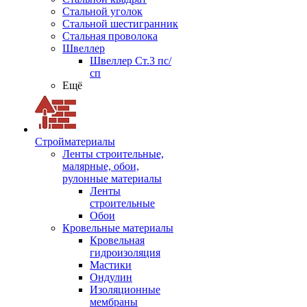
Стальной уголок
Стальной шестигранник
Стальная проволока
Швеллер
Швеллер Ст.3 пс/
сп
Ещё
Стройматериалы
Ленты строительные,
малярные, обои,
рулонные материалы
Ленты
строительные
Обои
Кровельные материалы
Кровельная
гидроизоляция
Мастики
Ондулин
Изоляционные
мембраны