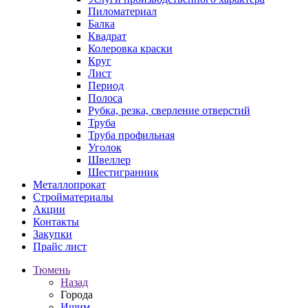
Пиломатериал
Балка
Квадрат
Колеровка краски
Круг
Лист
Период
Полоса
Рубка, резка, сверление отверстий
Труба
Труба профильная
Уголок
Швеллер
Шестигранник
Металлопрокат
Стройматериалы
Акции
Контакты
Закупки
Прайс лист
Тюмень
Назад
Города
Ишим