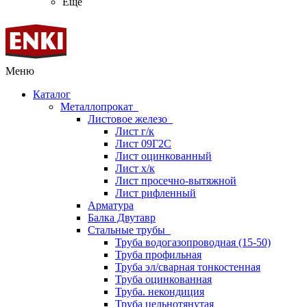
Ещё
Меню
Каталог
Металлопрокат
Листовое железо
Лист г/к
Лист 09Г2С
Лист оцинкованный
Лист х/к
Лист просечно-вытяжной
Лист рифленный
Арматура
Балка Двутавр
Стальные трубы
Труба водогазопроводная (15-50)
Труба профильная
Труба эл/сварная тонкостенная
Труба оцинкованная
Труба. некондиция
Труба цельнотянутая