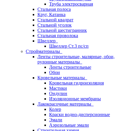
Труба электросварная
Стальная полоса
Круг, Катанка
Стальной квадрат
Стальной уголок
Стальной шестигранник
Стальная проволока
Швеллер
Швеллер Ст.3 пс/сп
Стройматериалы
Ленты строительные, малярные, обои,
рулонные материалы
Ленты строительные
Обои
Кровельные материалы
Кровельная гидроизоляция
Мастики
Ондулин
Изоляционные мембраны
Лакокрасочные материалы
Колер
Краски водно-дисперсионные
Эмали
Аэрозольные эмали
Строительная химия