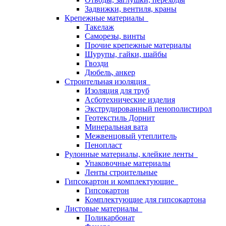
Задвижки, вентиля, краны
Крепежные материалы
Такелаж
Саморезы, винты
Прочие крепежные материалы
Шурупы, гайки, шайбы
Гвозди
Дюбель, анкер
Строительная изоляция
Изоляция для труб
Асботехнические изделия
Экструдированный пенополистирол
Геотекстиль Дорнит
Минеральная вата
Межвенцовый утеплитель
Пенопласт
Рулонные материалы, клейкие ленты
Упаковочные материалы
Ленты строительные
Гипсокартон и комплектующие
Гипсокартон
Комплектующие для гипсокартона
Листовые материалы
Поликарбонат