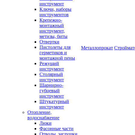
инструмент
Ключи, наборы
инструментов
Крепежно-
монтажный
инструмент,
метизы, биты
Отвертки
Пистолеты для
Металлопрокат
Строймат
герметиков и
монтажной пены
Режущий
инструмент
Столярный
инструмент
Шарнирно-
губцевый
инструмент
Штукатурный
инструмент
Отопление,
водоснабжение
Люки
Фасонные части
Отводы, заглушки,