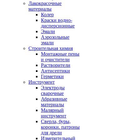
Лакокрасочные
материалы
Колер
Краски водно-
дисперсионные
Эмали
Аэрозольные
эмали
Строительная химия
Монтажные пены
и очистители
Растворители
Антисептики
Герметики
Инструмент
Электроды
сварочные
Абразивные
материалы
Малярный
инструмент
Сверла, буры,
коронки. патроны
для дрели
Измерительный