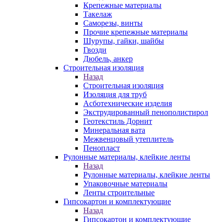
Крепежные материалы
Такелаж
Саморезы, винты
Прочие крепежные материалы
Шурупы, гайки, шайбы
Гвозди
Дюбель, анкер
Строительная изоляция
Назад
Строительная изоляция
Изоляция для труб
Асботехнические изделия
Экструдированный пенополистирол
Геотекстиль Дорнит
Минеральная вата
Межвенцовый утеплитель
Пенопласт
Рулонные материалы, клейкие ленты
Назад
Рулонные материалы, клейкие ленты
Упаковочные материалы
Ленты строительные
Гипсокартон и комплектующие
Назад
Гипсокартон и комплектующие