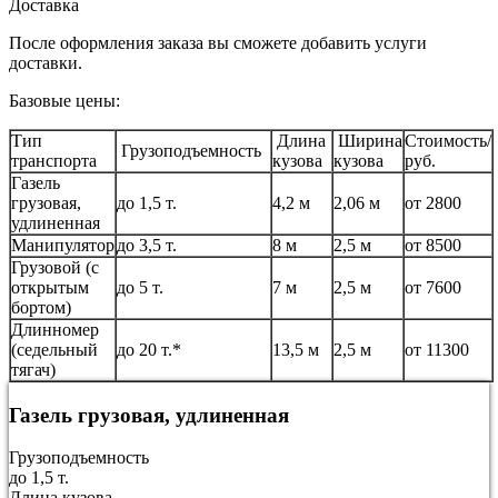
Доставка
После оформления заказа вы сможете добавить услуги
доставки.
Базовые цены:
Тип
Длина
Ширина
Стоимость/
Грузоподъемность
транспорта
кузова
кузова
руб.
Газель
грузовая,
до 1,5 т.
4,2 м
2,06 м
от 2800
удлиненная
Манипулятор
до 3,5 т.
8 м
2,5 м
от 8500
Грузовой (с
открытым
до 5 т.
7 м
2,5 м
от 7600
бортом)
Длинномер
(седельный
до 20 т.*
13,5 м
2,5 м
от 11300
тягач)
Газель грузовая, удлиненная
Грузоподъемность
до 1,5 т.
Длина кузова