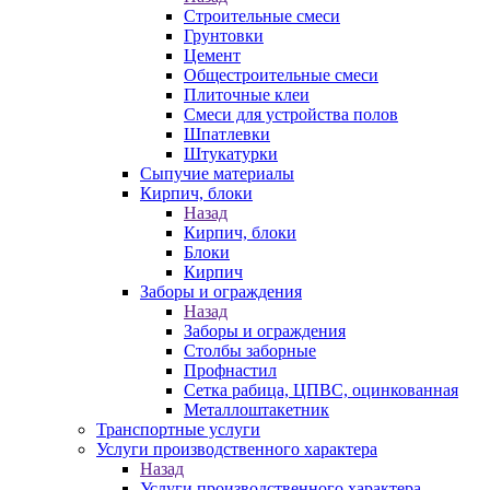
Строительные смеси
Грунтовки
Цемент
Общестроительные смеси
Плиточные клеи
Смеси для устройства полов
Шпатлевки
Штукатурки
Сыпучие материалы
Кирпич, блоки
Назад
Кирпич, блоки
Блоки
Кирпич
Заборы и ограждения
Назад
Заборы и ограждения
Столбы заборные
Профнастил
Сетка рабица, ЦПВС, оцинкованная
Металлоштакетник
Транспортные услуги
Услуги производственного характера
Назад
Услуги производственного характера