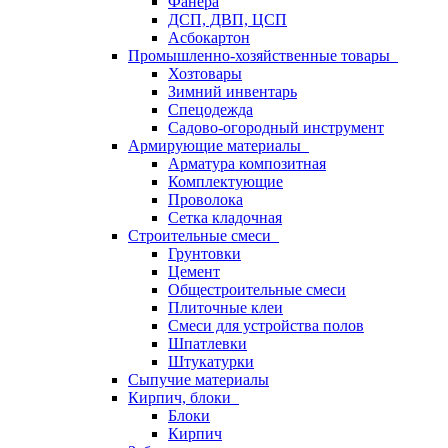
Фанера
ДСП, ДВП, ЦСП
Асбокартон
Промышленно-хозяйственные товары
Хозтовары
Зимний инвентарь
Спецодежда
Садово-огородный инструмент
Армирующие материалы
Арматура композитная
Комплектующие
Проволока
Сетка кладочная
Строительные смеси
Грунтовки
Цемент
Общестроительные смеси
Плиточные клеи
Смеси для устройства полов
Шпатлевки
Штукатурки
Сыпучие материалы
Кирпич, блоки
Блоки
Кирпич