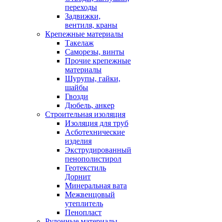
переходы
Задвижки,
вентиля, краны
Крепежные материалы
Такелаж
Саморезы, винты
Прочие крепежные
материалы
Шурупы, гайки,
шайбы
Гвозди
Дюбель, анкер
Строительная изоляция
Изоляция для труб
Асботехнические
изделия
Экструдированный
пенополистирол
Геотекстиль
Дорнит
Минеральная вата
Межвенцовый
утеплитель
Пенопласт
Рулонные материалы,