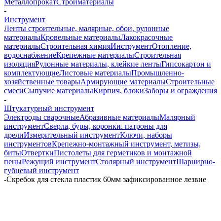
Металлопрокат
Стройматериалы
-
Инструмент
Ленты строительные, малярные, обои, рулонные
материалы
Кровельные материалы
Лакокрасочные
материалы
Строительная химия
Инструмент
Отопление,
водоснабжение
Крепежные материалы
Строительная
изоляция
Рулонные материалы, клейкие ленты
Гипсокартон и
комплектующие
Листовые материалы
Промышленно-
хозяйственные товары
Армирующие материалы
Строительные
смеси
Сыпучие материалы
Кирпич, блоки
Заборы и ограждения
-
Штукатурный инструмент
Электроды сварочные
Абразивные материалы
Малярный
инструмент
Сверла, буры, коронки. патроны для
дрели
Измерительный инструмент
Ключи, наборы
инструментов
Крепежно-монтажный инструмент, метизы,
биты
Отвертки
Пистолеты для герметиков и монтажной
пены
Режущий инструмент
Столярный инструмент
Шарнирно-
губцевый инструмент
-
Скребок для стекла пластик 60мм зафиксированное лезвие