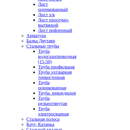
Лист
оцинкованный
Лист х/к
Лист просечно-
вытяжной
Лист рифленный
Арматура
Балка Двутавр
Стальные трубы
Труба
водогазопроводная
(15-50)
Труба профильная
Труба эл/сварная
тонкостенная
Труба
оцинкованная
Труба. некондиция
Труба
цельнотянутая
Труба
электросварная
Стальная полоса
Круг, Катанка
Стальной квадрат