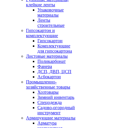
клейкие ленты
Упаковочные
материалы
Ленты
строительные
Гипсокартон и
комплектующие
Гипсокартон
Комплектующие
для гипсокартона
Листовые материалы
Поликарбонат
Фанера
ДСП, ДВП, ЦСП
Асбокартон
Промышленно-
хозяйственные товары
Хозтовары
Зимний инвентарь
Спецодежда
Садово-огородный
инструмент
Армирующие материалы
Арматура