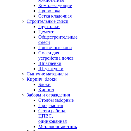
композитная
Комплектующие
Проволока
Сетка кладочная
Строительные смеси
Грунтовки
Цемент
Общестроительные
смеси
Плиточные клеи
Смеси для
устройства полов
Шпатлевки
Штукатурки
Сыпучие материалы
Кирпич, блоки
Блоки
Кирпич
Заборы и ограждения
Столбы заборные
Профнастил
Сетка рабица,
ЦПВС,
оцинкованная
Металлоштакетник