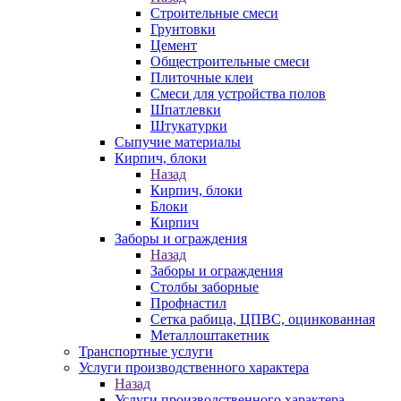
Строительные смеси
Грунтовки
Цемент
Общестроительные смеси
Плиточные клеи
Смеси для устройства полов
Шпатлевки
Штукатурки
Сыпучие материалы
Кирпич, блоки
Назад
Кирпич, блоки
Блоки
Кирпич
Заборы и ограждения
Назад
Заборы и ограждения
Столбы заборные
Профнастил
Сетка рабица, ЦПВС, оцинкованная
Металлоштакетник
Транспортные услуги
Услуги производственного характера
Назад
Услуги производственного характера