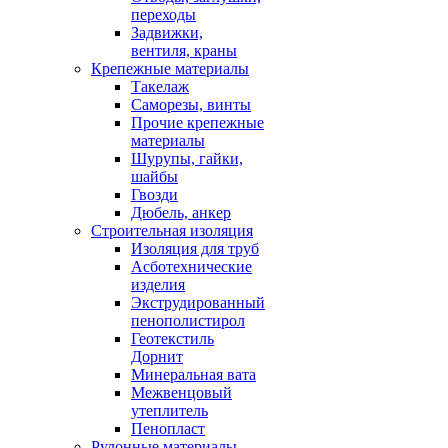
переходы
Задвижки,
вентиля, краны
Крепежные материалы
Такелаж
Саморезы, винты
Прочие крепежные
материалы
Шурупы, гайки,
шайбы
Гвозди
Дюбель, анкер
Строительная изоляция
Изоляция для труб
Асботехнические
изделия
Экструдированный
пенополистирол
Геотекстиль
Дорнит
Минеральная вата
Межвенцовый
утеплитель
Пенопласт
Рулонные материалы,