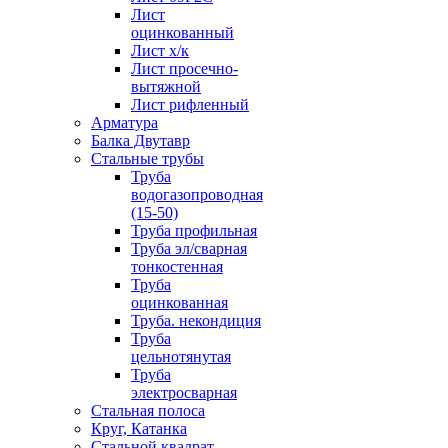
Лист
оцинкованный
Лист х/к
Лист просечно-
вытяжной
Лист рифленный
Арматура
Балка Двутавр
Стальные трубы
Труба
водогазопроводная
(15-50)
Труба профильная
Труба эл/сварная
тонкостенная
Труба
оцинкованная
Труба. некондиция
Труба
цельнотянутая
Труба
электросварная
Стальная полоса
Круг, Катанка
Стальной квадрат