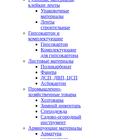
клейкие ленты
Упаковочные
материалы
Ленты
строительные
Гипсокартон и
комплектующие
Гипсокартон
Комплектующие
для гипсокартона
Листовые материалы
Поликарбонат
Фанера
ДСП, ДВП, ЦСП
Асбокартон
Промышленно-
хозяйственные товары
Хозтовары
Зимний инвентарь
Спецодежда
Садово-огородный
инструмент
Армирующие материалы
Арматура