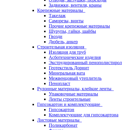
Задвижки, вентиля, краны
Крепежные материалы
Такелаж
Саморезы, винты
Прочие крепежные материалы
Шурупы, гайки, шайбы
Гвозди
Дюбель, анкер
Строительная изоляция
Изоляция для труб
Асботехнические изделия
Экструдированный пенополистирол
Геотекстиль Дорнит
Минеральная вата
Межвенцовый утеплитель
Пенопласт
Рулонные материалы, клейкие ленты
Упаковочные материалы
Ленты строительные
Гипсокартон и комплектующие
Гипсокартон
Комплектующие для гипсокартона
Листовые материалы
Поликарбонат