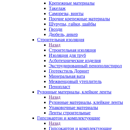
Крепежные материалы
Такелаж
Саморезы, винты
Прочие крепежные материалы
Шурупы, гайки, шайбы
Гвозди
Дюбель, анкер
Строительная изоляция
Назад
Строительная изоляция
Изоляция для труб
Асботехнические изделия
Экструдированный пенополистирол
Геотекстиль Дорнит
Минеральная вата
Межвенцовый утеплитель
Пенопласт
Рулонные материалы, клейкие ленты
Назад
Рулонные материалы, клейкие ленты
Упаковочные материалы
Ленты строительные
Гипсокартон и комплектующие
Назад
Гипсокартон и комплектующие