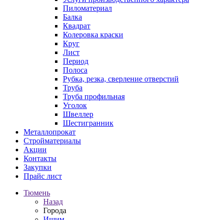
Пиломатериал
Балка
Квадрат
Колеровка краски
Круг
Лист
Период
Полоса
Рубка, резка, сверление отверстий
Труба
Труба профильная
Уголок
Швеллер
Шестигранник
Металлопрокат
Стройматериалы
Акции
Контакты
Закупки
Прайс лист
Тюмень
Назад
Города
Ишим