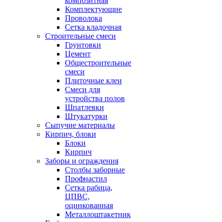
композитная
Комплектующие
Проволока
Сетка кладочная
Строительные смеси
Грунтовки
Цемент
Общестроительные
смеси
Плиточные клеи
Смеси для
устройства полов
Шпатлевки
Штукатурки
Сыпучие материалы
Кирпич, блоки
Блоки
Кирпич
Заборы и ограждения
Столбы заборные
Профнастил
Сетка рабица,
ЦПВС,
оцинкованная
Металлоштакетник