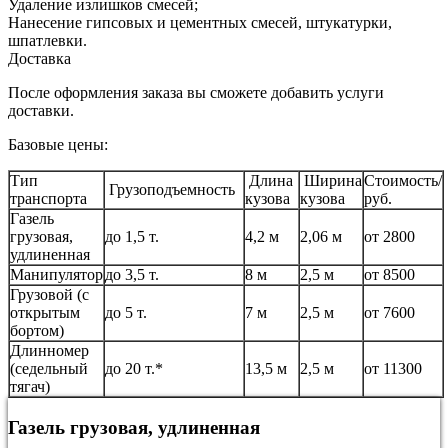
Удаление излишков смесей;
Нанесение гипсовых и цементных смесей, штукатурки,
шпатлевки.
Доставка
После оформления заказа вы сможете добавить услуги
доставки.
Базовые цены:
Тип
Длина
Ширина
Стоимость/
Грузоподъемность
транспорта
кузова
кузова
руб.
Газель
грузовая,
до 1,5 т.
4,2 м
2,06 м
от 2800
удлиненная
Манипулятор
до 3,5 т.
8 м
2,5 м
от 8500
Грузовой (с
открытым
до 5 т.
7 м
2,5 м
от 7600
бортом)
Длинномер
(седельный
до 20 т.*
13,5 м
2,5 м
от 11300
тягач)
Газель грузовая, удлиненная