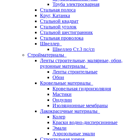
Труба электросварная
Стальная полоса
Круг, Катанка
Стальной квадрат
Стальной уголок
Стальной шестигранник
Стальная проволока
Швеллер
Швеллер Ст.3 пс/сп
Стройматериалы
Ленты строительные, малярные, обои,
рулонные материалы
Ленты строительные
Обои
Кровельные материалы
Кровельная гидроизоляция
Мастики
Ондулин
Изоляционные мембраны
Лакокрасочные материалы
Колер
Краски водно-дисперсионные
Эмали
Аэрозольные эмали
Строительная химия