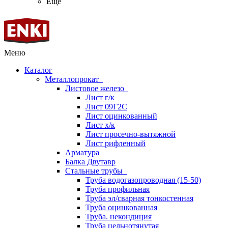
Ещё
Меню
Каталог
Металлопрокат
Листовое железо
Лист г/к
Лист 09Г2С
Лист оцинкованный
Лист х/к
Лист просечно-вытяжной
Лист рифленный
Арматура
Балка Двутавр
Стальные трубы
Труба водогазопроводная (15-50)
Труба профильная
Труба эл/сварная тонкостенная
Труба оцинкованная
Труба. некондиция
Труба цельнотянутая