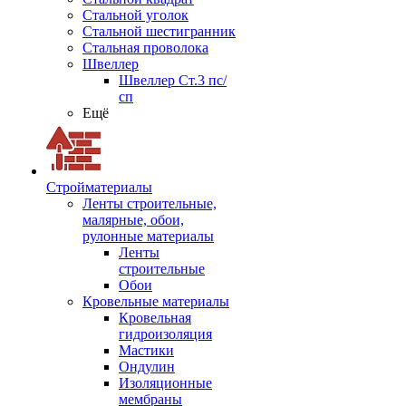
Стальной уголок
Стальной шестигранник
Стальная проволока
Швеллер
Швеллер Ст.3 пс/
сп
Ещё
Стройматериалы
Ленты строительные,
малярные, обои,
рулонные материалы
Ленты
строительные
Обои
Кровельные материалы
Кровельная
гидроизоляция
Мастики
Ондулин
Изоляционные
мембраны