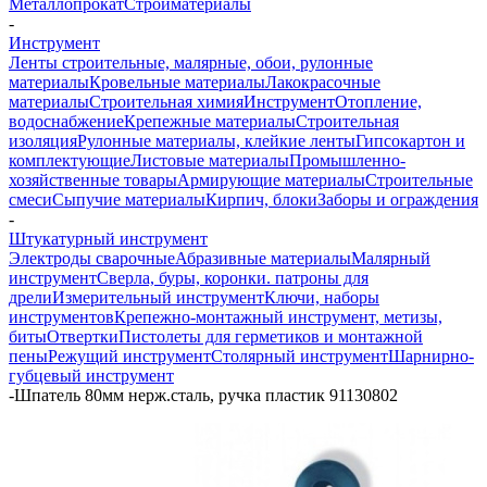
Металлопрокат
Стройматериалы
-
Инструмент
Ленты строительные, малярные, обои, рулонные
материалы
Кровельные материалы
Лакокрасочные
материалы
Строительная химия
Инструмент
Отопление,
водоснабжение
Крепежные материалы
Строительная
изоляция
Рулонные материалы, клейкие ленты
Гипсокартон и
комплектующие
Листовые материалы
Промышленно-
хозяйственные товары
Армирующие материалы
Строительные
смеси
Сыпучие материалы
Кирпич, блоки
Заборы и ограждения
-
Штукатурный инструмент
Электроды сварочные
Абразивные материалы
Малярный
инструмент
Сверла, буры, коронки. патроны для
дрели
Измерительный инструмент
Ключи, наборы
инструментов
Крепежно-монтажный инструмент, метизы,
биты
Отвертки
Пистолеты для герметиков и монтажной
пены
Режущий инструмент
Столярный инструмент
Шарнирно-
губцевый инструмент
-
Шпатель 80мм нерж.сталь, ручка пластик 91130802