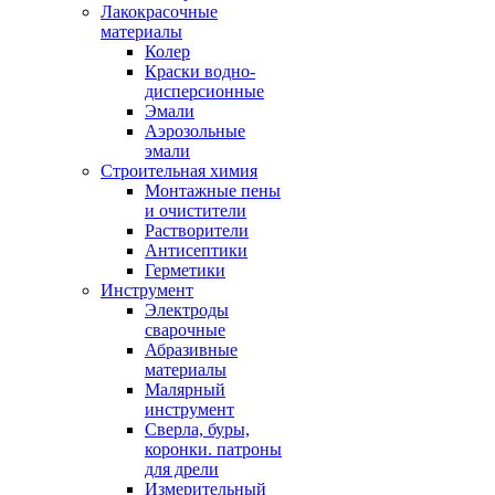
Лакокрасочные
материалы
Колер
Краски водно-
дисперсионные
Эмали
Аэрозольные
эмали
Строительная химия
Монтажные пены
и очистители
Растворители
Антисептики
Герметики
Инструмент
Электроды
сварочные
Абразивные
материалы
Малярный
инструмент
Сверла, буры,
коронки. патроны
для дрели
Измерительный