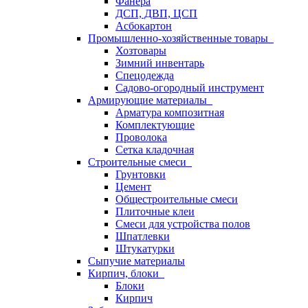
Фанера
ДСП, ДВП, ЦСП
Асбокартон
Промышленно-хозяйственные товары
Хозтовары
Зимний инвентарь
Спецодежда
Садово-огородный инструмент
Армирующие материалы
Арматура композитная
Комплектующие
Проволока
Сетка кладочная
Строительные смеси
Грунтовки
Цемент
Общестроительные смеси
Плиточные клеи
Смеси для устройства полов
Шпатлевки
Штукатурки
Сыпучие материалы
Кирпич, блоки
Блоки
Кирпич