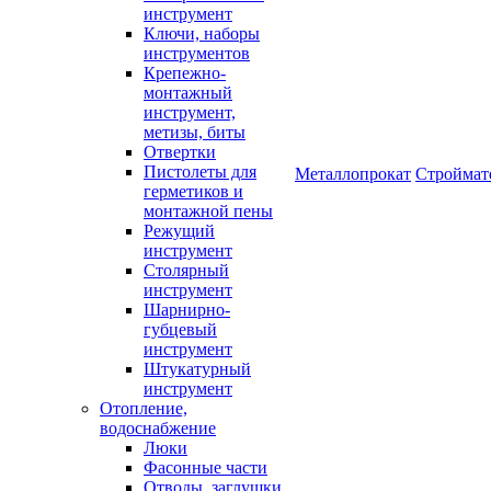
инструмент
Ключи, наборы
инструментов
Крепежно-
монтажный
инструмент,
метизы, биты
Отвертки
Пистолеты для
Металлопрокат
Строймат
герметиков и
монтажной пены
Режущий
инструмент
Столярный
инструмент
Шарнирно-
губцевый
инструмент
Штукатурный
инструмент
Отопление,
водоснабжение
Люки
Фасонные части
Отводы, заглушки,