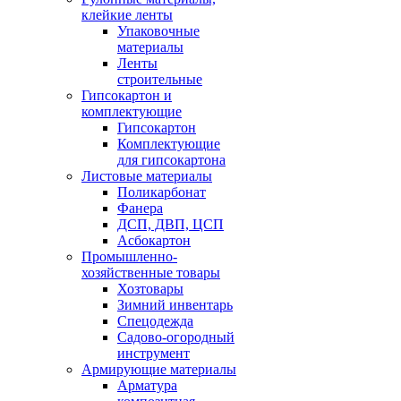
клейкие ленты
Упаковочные
материалы
Ленты
строительные
Гипсокартон и
комплектующие
Гипсокартон
Комплектующие
для гипсокартона
Листовые материалы
Поликарбонат
Фанера
ДСП, ДВП, ЦСП
Асбокартон
Промышленно-
хозяйственные товары
Хозтовары
Зимний инвентарь
Спецодежда
Садово-огородный
инструмент
Армирующие материалы
Арматура