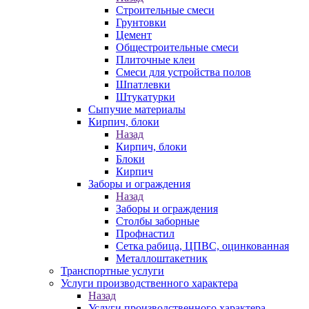
Строительные смеси
Грунтовки
Цемент
Общестроительные смеси
Плиточные клеи
Смеси для устройства полов
Шпатлевки
Штукатурки
Сыпучие материалы
Кирпич, блоки
Назад
Кирпич, блоки
Блоки
Кирпич
Заборы и ограждения
Назад
Заборы и ограждения
Столбы заборные
Профнастил
Сетка рабица, ЦПВС, оцинкованная
Металлоштакетник
Транспортные услуги
Услуги производственного характера
Назад
Услуги производственного характера