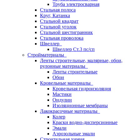
Труба электросварная
Стальная полоса
Круг, Катанка
Стальной квадрат
Стальной уголок
Стальной шестигранник
Стальная проволока
Швеллер
Швеллер Ст.3 пс/сп
Стройматериалы
Ленты строительные, малярные, обои,
рулонные материалы
Ленты строительные
Обои
Кровельные материалы
Кровельная гидроизоляция
Мастики
Ондулин
Изоляционные мембраны
Лакокрасочные материалы
Колер
Краски водно-дисперсионные
Эмали
Аэрозольные эмали
Строительная химия