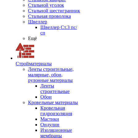
Стальной уголок
Стальной шестигранник
Стальная проволока
Швеллер
Швеллер Ст.3 пс/
сп
Ещё
Стройматериалы
Ленты строительные,
малярные, обои,
рулонные материалы
Ленты
строительные
Обои
Кровельные материалы
Кровельная
гидроизоляция
Мастики
Ондулин
Изоляционные
мембраны