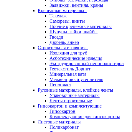
Задвижки, вентиля, краны
Крепежные материалы
Такелаж
Саморезы, винты
Прочие крепежные материалы
Шурупы, гайки, шайбы
Гвозди
Дюбель, анкер
Строительная изоляция
Изоляция для труб
Асботехнические изделия
Экструдированный пенополистирол
Геотекстиль Дорнит
Минеральная вата
Межвенцовый утеплитель
Пенопласт
Рулонные материалы, клейкие ленты
Упаковочные материалы
Ленты строительные
Гипсокартон и комплектующие
Гипсокартон
Комплектующие для гипсокартона
Листовые материалы
Поликарбонат