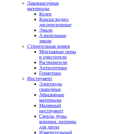
Лакокрасочные
материалы
Колер
Краски водно-
дисперсионные
Эмали
Аэрозольные
эмали
Строительная химия
Монтажные пены
и очистители
Растворители
Антисептики
Герметики
Инструмент
Электроды
сварочные
Абразивные
материалы
Малярный
инструмент
Сверла, буры,
коронки. патроны
для дрели
Измерительный