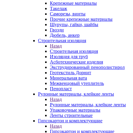
Крепежные материалы
Такелаж
Саморезы, винты
Прочие крепежные материалы
Шурупы, гайки, шайбы
Гвозди
Дюбель, анкер
Строительная изоляция
Назад
Строительная изоляция
Изоляция для труб
Асботехнические изделия
Экструдированный пенополистирол
Геотекстиль Дорнит
Минеральная вата
Межвенцовый утеплитель
Пенопласт
Рулонные материалы, клейкие ленты
Назад
Рулонные материалы, клейкие ленты
Упаковочные материалы
Ленты строительные
Гипсокартон и комплектующие
Назад
Гипсокартон и комплектующие