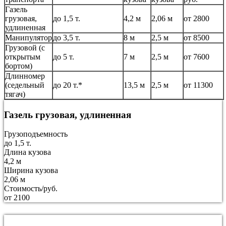
Газель
грузовая,
до 1,5 т.
4,2 м
2,06 м
от 2800
удлиненная
Манипулятор
до 3,5 т.
8 м
2,5 м
от 8500
Грузовой (с
открытым
до 5 т.
7 м
2,5 м
от 7600
бортом)
Длинномер
(седельный
до 20 т.*
13,5 м
2,5 м
от 11300
тягач)
Газель грузовая, удлиненная
Грузоподъемность
до 1,5 т.
Длина кузова
4,2 м
Ширина кузова
2,06 м
Стоимость/руб.
от 2100