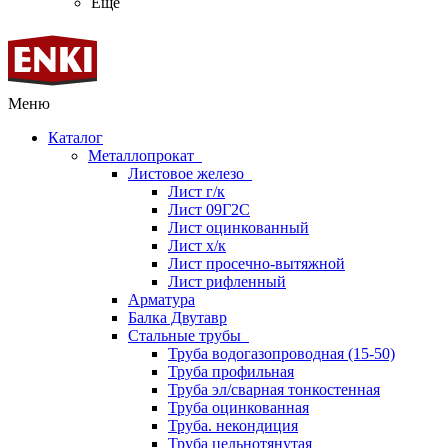
Ещё
Меню
Каталог
Металлопрокат
Листовое железо
Лист г/к
Лист 09Г2С
Лист оцинкованный
Лист х/к
Лист просечно-вытяжной
Лист рифленный
Арматура
Балка Двутавр
Стальные трубы
Труба водогазопроводная (15-50)
Труба профильная
Труба эл/сварная тонкостенная
Труба оцинкованная
Труба. некондиция
Труба цельнотянутая