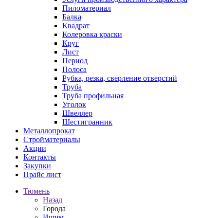
Пиломатериал
Балка
Квадрат
Колеровка краски
Круг
Лист
Период
Полоса
Рубка, резка, сверление отверстий
Труба
Труба профильная
Уголок
Швеллер
Шестигранник
Металлопрокат
Стройматериалы
Акции
Контакты
Закупки
Прайс лист
Тюмень
Назад
Города
Ишим