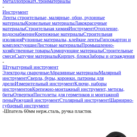
Металлопрокат
Стройматериалы
-
Инструмент
Ленты строительные, малярные, обои, рулонные
материалы
Кровельные материалы
Лакокрасочные
материалы
Строительная химия
Инструмент
Отопление,
водоснабжение
Крепежные материалы
Строительная
изоляция
Рулонные материалы, клейкие ленты
Гипсокартон и
комплектующие
Листовые материалы
Промышленно-
хозяйственные товары
Армирующие материалы
Строительные
смеси
Сыпучие материалы
Кирпич, блоки
Заборы и ограждения
-
Штукатурный инструмент
Электроды сварочные
Абразивные материалы
Малярный
инструмент
Сверла, буры, коронки. патроны для
дрели
Измерительный инструмент
Ключи, наборы
инструментов
Крепежно-монтажный инструмент, метизы,
биты
Отвертки
Пистолеты для герметиков и монтажной
пены
Режущий инструмент
Столярный инструмент
Шарнирно-
губцевый инструмент
-
Шпатель 60мм нерж.сталь, ручка пластик