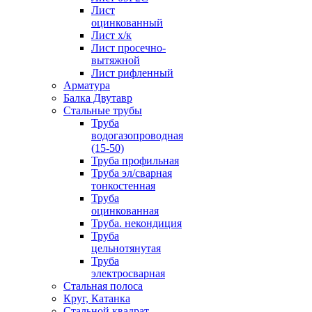
Лист
оцинкованный
Лист х/к
Лист просечно-
вытяжной
Лист рифленный
Арматура
Балка Двутавр
Стальные трубы
Труба
водогазопроводная
(15-50)
Труба профильная
Труба эл/сварная
тонкостенная
Труба
оцинкованная
Труба. некондиция
Труба
цельнотянутая
Труба
электросварная
Стальная полоса
Круг, Катанка
Стальной квадрат