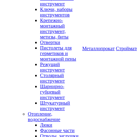
инструмент
Ключи, наборы
инструментов
Крепежно-
монтажный
инструмент,
метизы, биты
Отвертки
Пистолеты для
Металлопрокат
Строймат
герметиков и
монтажной пены
Режущий
инструмент
Столярный
инструмент
Шарнирно-
губцевый
инструмент
Штукатурный
инструмент
Отопление,
водоснабжение
Люки
Фасонные части
Отводы, заглушки,