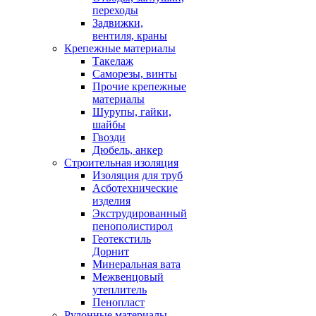
переходы
Задвижки,
вентиля, краны
Крепежные материалы
Такелаж
Саморезы, винты
Прочие крепежные
материалы
Шурупы, гайки,
шайбы
Гвозди
Дюбель, анкер
Строительная изоляция
Изоляция для труб
Асботехнические
изделия
Экструдированный
пенополистирол
Геотекстиль
Дорнит
Минеральная вата
Межвенцовый
утеплитель
Пенопласт
Рулонные материалы,