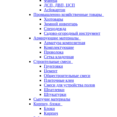
Фанера
ДСП, ДВП, ЦСП
Асбокартон
Промышленно-хозяйственные товары
Хозтовары
Зимний инвентарь
Спецодежда
Садово-огородный инструмент
Армирующие материалы
Арматура композитная
Комплектующие
Проволока
Сетка кладочная
Строительные смеси
Грунтовки
Цемент
Общестроительные смеси
Плиточные клеи
Смеси для устройства полов
Шпатлевки
Штукатурки
Сыпучие материалы
Кирпич, блоки
Блоки
Кирпич