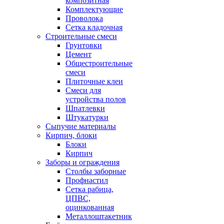
композитная
Комплектующие
Проволока
Сетка кладочная
Строительные смеси
Грунтовки
Цемент
Общестроительные
смеси
Плиточные клеи
Смеси для
устройства полов
Шпатлевки
Штукатурки
Сыпучие материалы
Кирпич, блоки
Блоки
Кирпич
Заборы и ограждения
Столбы заборные
Профнастил
Сетка рабица,
ЦПВС,
оцинкованная
Металлоштакетник