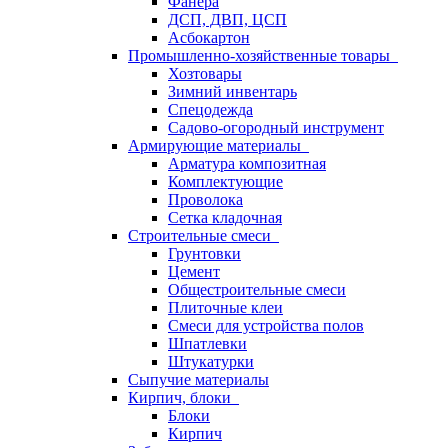
Фанера
ДСП, ДВП, ЦСП
Асбокартон
Промышленно-хозяйственные товары
Хозтовары
Зимний инвентарь
Спецодежда
Садово-огородный инструмент
Армирующие материалы
Арматура композитная
Комплектующие
Проволока
Сетка кладочная
Строительные смеси
Грунтовки
Цемент
Общестроительные смеси
Плиточные клеи
Смеси для устройства полов
Шпатлевки
Штукатурки
Сыпучие материалы
Кирпич, блоки
Блоки
Кирпич