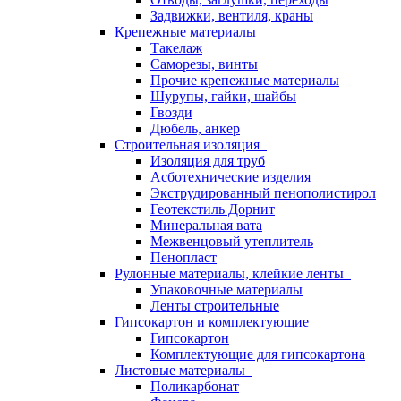
Задвижки, вентиля, краны
Крепежные материалы
Такелаж
Саморезы, винты
Прочие крепежные материалы
Шурупы, гайки, шайбы
Гвозди
Дюбель, анкер
Строительная изоляция
Изоляция для труб
Асботехнические изделия
Экструдированный пенополистирол
Геотекстиль Дорнит
Минеральная вата
Межвенцовый утеплитель
Пенопласт
Рулонные материалы, клейкие ленты
Упаковочные материалы
Ленты строительные
Гипсокартон и комплектующие
Гипсокартон
Комплектующие для гипсокартона
Листовые материалы
Поликарбонат