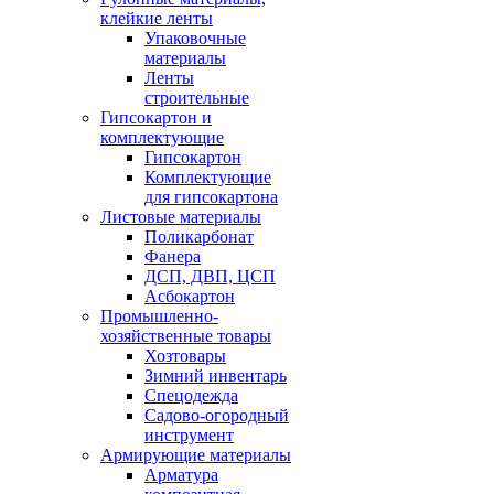
клейкие ленты
Упаковочные
материалы
Ленты
строительные
Гипсокартон и
комплектующие
Гипсокартон
Комплектующие
для гипсокартона
Листовые материалы
Поликарбонат
Фанера
ДСП, ДВП, ЦСП
Асбокартон
Промышленно-
хозяйственные товары
Хозтовары
Зимний инвентарь
Спецодежда
Садово-огородный
инструмент
Армирующие материалы
Арматура