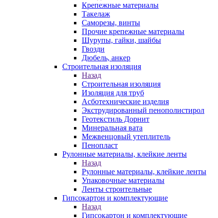
Крепежные материалы
Такелаж
Саморезы, винты
Прочие крепежные материалы
Шурупы, гайки, шайбы
Гвозди
Дюбель, анкер
Строительная изоляция
Назад
Строительная изоляция
Изоляция для труб
Асботехнические изделия
Экструдированный пенополистирол
Геотекстиль Дорнит
Минеральная вата
Межвенцовый утеплитель
Пенопласт
Рулонные материалы, клейкие ленты
Назад
Рулонные материалы, клейкие ленты
Упаковочные материалы
Ленты строительные
Гипсокартон и комплектующие
Назад
Гипсокартон и комплектующие