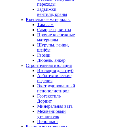
переходы
Задвижки,
вентиля, краны
Крепежные материалы
Такелаж
Саморезы, винты
Прочие крепежные
материалы
Шурупы, гайки,
шайбы
Гвозди
Дюбель, анкер
Строительная изоляция
Изоляция для труб
Асботехнические
изделия
Экструдированный
пенополистирол
Геотекстиль
Дорнит
Минеральная вата
Межвенцовый
утеплитель
Пенопласт
Рулонные материалы,