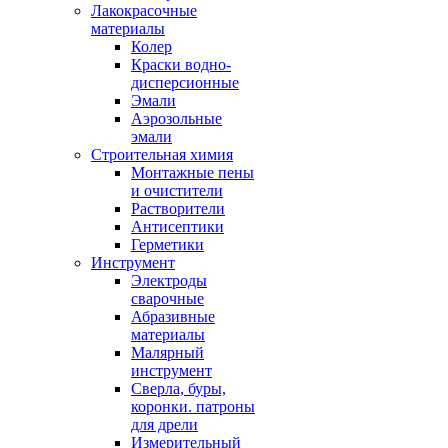
Лакокрасочные
материалы
Колер
Краски водно-
дисперсионные
Эмали
Аэрозольные
эмали
Строительная химия
Монтажные пены
и очистители
Растворители
Антисептики
Герметики
Инструмент
Электроды
сварочные
Абразивные
материалы
Малярный
инструмент
Сверла, буры,
коронки. патроны
для дрели
Измерительный