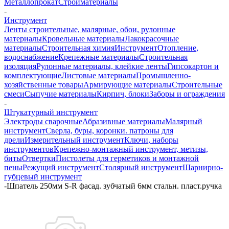
Металлопрокат
Стройматериалы
-
Инструмент
Ленты строительные, малярные, обои, рулонные
материалы
Кровельные материалы
Лакокрасочные
материалы
Строительная химия
Инструмент
Отопление,
водоснабжение
Крепежные материалы
Строительная
изоляция
Рулонные материалы, клейкие ленты
Гипсокартон и
комплектующие
Листовые материалы
Промышленно-
хозяйственные товары
Армирующие материалы
Строительные
смеси
Сыпучие материалы
Кирпич, блоки
Заборы и ограждения
-
Штукатурный инструмент
Электроды сварочные
Абразивные материалы
Малярный
инструмент
Сверла, буры, коронки. патроны для
дрели
Измерительный инструмент
Ключи, наборы
инструментов
Крепежно-монтажный инструмент, метизы,
биты
Отвертки
Пистолеты для герметиков и монтажной
пены
Режущий инструмент
Столярный инструмент
Шарнирно-
губцевый инструмент
-
Шпатель 250мм S-R фасад. зубчатый 6мм стальн. пласт.ручка