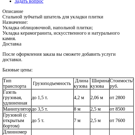
Задать вопрос
Описание
Стальной зубчатый шпатель для укладки плитки
Назначение:
Укладка облицовочной, напольной плитки;
Укладка керамогранита, искусственного и натурального
камня.
Доставка
После оформления заказа вы сможете добавить услуги
доставки.
Базовые цены:
Тип
Длина
Ширина
Стоимость/
Грузоподъемность
транспорта
кузова
кузова
руб.
Газель
грузовая,
до 1,5 т.
4,2 м
2,06 м
от 2800
удлиненная
Манипулятор
до 3,5 т.
8 м
2,5 м
от 8500
Грузовой (с
открытым
до 5 т.
7 м
2,5 м
от 7600
бортом)
Длинномер