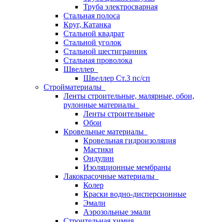
Труба электросварная
Стальная полоса
Круг, Катанка
Стальной квадрат
Стальной уголок
Стальной шестигранник
Стальная проволока
Швеллер
Швеллер Ст.3 пс/сп
Стройматериалы
Ленты строительные, малярные, обои,
рулонные материалы
Ленты строительные
Обои
Кровельные материалы
Кровельная гидроизоляция
Мастики
Ондулин
Изоляционные мембраны
Лакокрасочные материалы
Колер
Краски водно-дисперсионные
Эмали
Аэрозольные эмали
Строительная химия