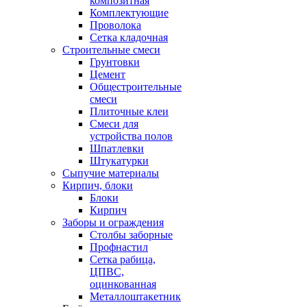
композитная
Комплектующие
Проволока
Сетка кладочная
Строительные смеси
Грунтовки
Цемент
Общестроительные
смеси
Плиточные клеи
Смеси для
устройства полов
Шпатлевки
Штукатурки
Сыпучие материалы
Кирпич, блоки
Блоки
Кирпич
Заборы и ограждения
Столбы заборные
Профнастил
Сетка рабица,
ЦПВС,
оцинкованная
Металлоштакетник