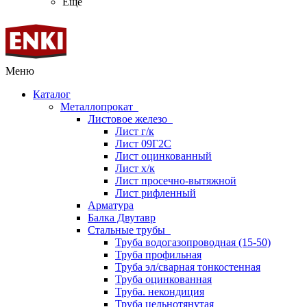
Ещё
Меню
Каталог
Металлопрокат
Листовое железо
Лист г/к
Лист 09Г2С
Лист оцинкованный
Лист х/к
Лист просечно-вытяжной
Лист рифленный
Арматура
Балка Двутавр
Стальные трубы
Труба водогазопроводная (15-50)
Труба профильная
Труба эл/сварная тонкостенная
Труба оцинкованная
Труба. некондиция
Труба цельнотянутая