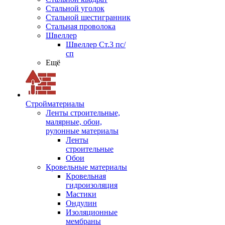
Стальной уголок
Стальной шестигранник
Стальная проволока
Швеллер
Швеллер Ст.3 пс/
сп
Ещё
Стройматериалы
Ленты строительные,
малярные, обои,
рулонные материалы
Ленты
строительные
Обои
Кровельные материалы
Кровельная
гидроизоляция
Мастики
Ондулин
Изоляционные
мембраны