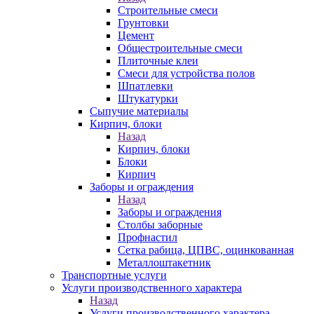
Строительные смеси
Грунтовки
Цемент
Общестроительные смеси
Плиточные клеи
Смеси для устройства полов
Шпатлевки
Штукатурки
Сыпучие материалы
Кирпич, блоки
Назад
Кирпич, блоки
Блоки
Кирпич
Заборы и ограждения
Назад
Заборы и ограждения
Столбы заборные
Профнастил
Сетка рабица, ЦПВС, оцинкованная
Металлоштакетник
Транспортные услуги
Услуги производственного характера
Назад
Услуги производственного характера