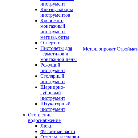
инструмент
Ключи, наборы
инструментов
Крепежно-
монтажный
инструмент,
метизы, биты
Отвертки
Пистолеты для
Металлопрокат
Строймат
герметиков и
монтажной пены
Режущий
инструмент
Столярный
инструмент
Шарнирно-
губцевый
инструмент
Штукатурный
инструмент
Отопление,
водоснабжение
Люки
Фасонные части
Отводы, заглушки,