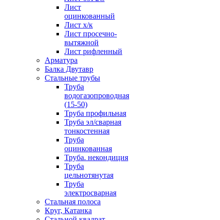
Лист
оцинкованный
Лист х/к
Лист просечно-
вытяжной
Лист рифленный
Арматура
Балка Двутавр
Стальные трубы
Труба
водогазопроводная
(15-50)
Труба профильная
Труба эл/сварная
тонкостенная
Труба
оцинкованная
Труба. некондиция
Труба
цельнотянутая
Труба
электросварная
Стальная полоса
Круг, Катанка
Стальной квадрат