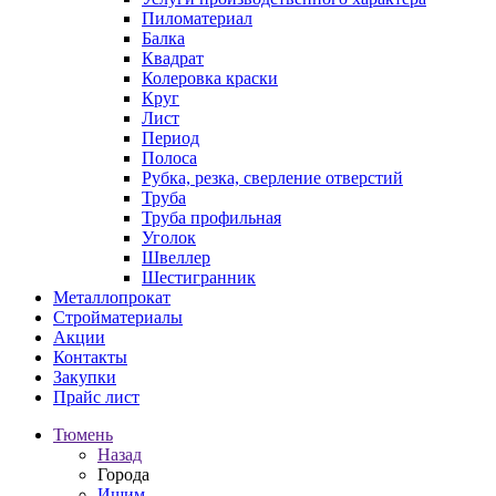
Пиломатериал
Балка
Квадрат
Колеровка краски
Круг
Лист
Период
Полоса
Рубка, резка, сверление отверстий
Труба
Труба профильная
Уголок
Швеллер
Шестигранник
Металлопрокат
Стройматериалы
Акции
Контакты
Закупки
Прайс лист
Тюмень
Назад
Города
Ишим