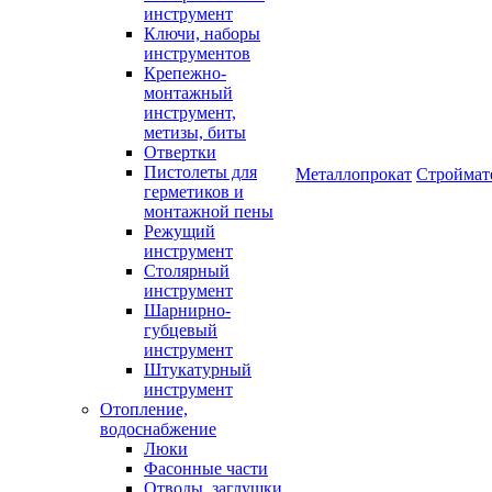
инструмент
Ключи, наборы
инструментов
Крепежно-
монтажный
инструмент,
метизы, биты
Отвертки
Пистолеты для
Металлопрокат
Строймат
герметиков и
монтажной пены
Режущий
инструмент
Столярный
инструмент
Шарнирно-
губцевый
инструмент
Штукатурный
инструмент
Отопление,
водоснабжение
Люки
Фасонные части
Отводы, заглушки,