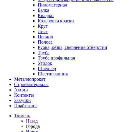
Пиломатериал
Балка
Квадрат
Колеровка краски
Круг
Лист
Период
Полоса
Рубка, резка, сверление отверстий
Труба
Труба профильная
Уголок
Швеллер
Шестигранник
Металлопрокат
Стройматериалы
Акции
Контакты
Закупки
Прайс лист
Тюмень
Назад
Города
Ишим