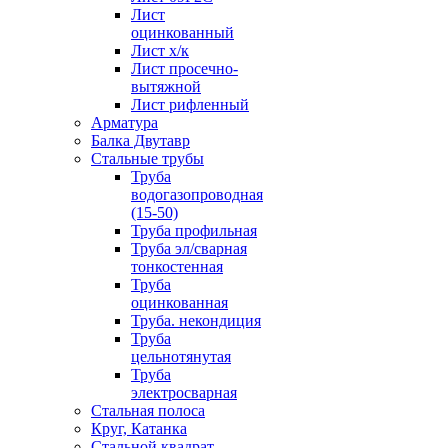
Лист
оцинкованный
Лист х/к
Лист просечно-
вытяжной
Лист рифленный
Арматура
Балка Двутавр
Стальные трубы
Труба
водогазопроводная
(15-50)
Труба профильная
Труба эл/сварная
тонкостенная
Труба
оцинкованная
Труба. некондиция
Труба
цельнотянутая
Труба
электросварная
Стальная полоса
Круг, Катанка
Стальной квадрат