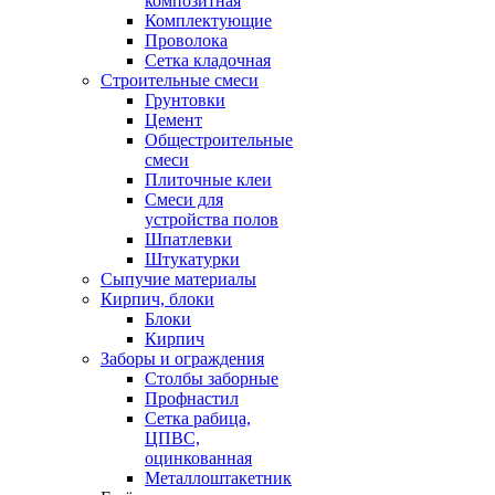
композитная
Комплектующие
Проволока
Сетка кладочная
Строительные смеси
Грунтовки
Цемент
Общестроительные
смеси
Плиточные клеи
Смеси для
устройства полов
Шпатлевки
Штукатурки
Сыпучие материалы
Кирпич, блоки
Блоки
Кирпич
Заборы и ограждения
Столбы заборные
Профнастил
Сетка рабица,
ЦПВС,
оцинкованная
Металлоштакетник