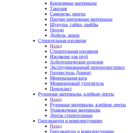
Крепежные материалы
Такелаж
Саморезы, винты
Прочие крепежные материалы
Шурупы, гайки, шайбы
Гвозди
Дюбель, анкер
Строительная изоляция
Назад
Строительная изоляция
Изоляция для труб
Асботехнические изделия
Экструдированный пенополистирол
Геотекстиль Дорнит
Минеральная вата
Межвенцовый утеплитель
Пенопласт
Рулонные материалы, клейкие ленты
Назад
Рулонные материалы, клейкие ленты
Упаковочные материалы
Ленты строительные
Гипсокартон и комплектующие
Назад
Гипсокартон и комплектующие