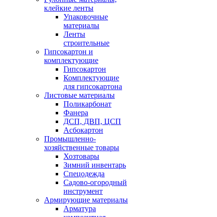
клейкие ленты
Упаковочные
материалы
Ленты
строительные
Гипсокартон и
комплектующие
Гипсокартон
Комплектующие
для гипсокартона
Листовые материалы
Поликарбонат
Фанера
ДСП, ДВП, ЦСП
Асбокартон
Промышленно-
хозяйственные товары
Хозтовары
Зимний инвентарь
Спецодежда
Садово-огородный
инструмент
Армирующие материалы
Арматура