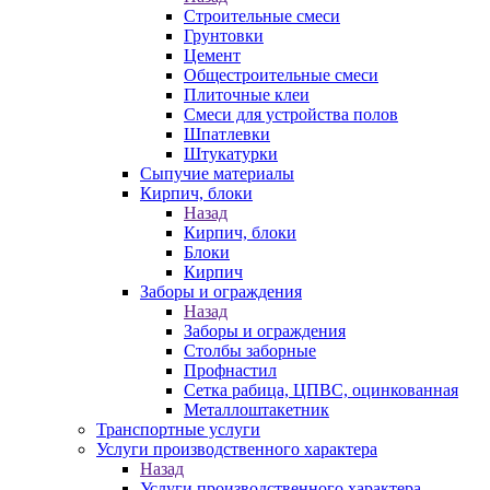
Строительные смеси
Грунтовки
Цемент
Общестроительные смеси
Плиточные клеи
Смеси для устройства полов
Шпатлевки
Штукатурки
Сыпучие материалы
Кирпич, блоки
Назад
Кирпич, блоки
Блоки
Кирпич
Заборы и ограждения
Назад
Заборы и ограждения
Столбы заборные
Профнастил
Сетка рабица, ЦПВС, оцинкованная
Металлоштакетник
Транспортные услуги
Услуги производственного характера
Назад
Услуги производственного характера