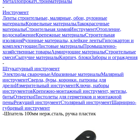
Металлопрокат
Стройматериалы
-
Инструмент
Ленты строительные, малярные, обои, рулонные
материалы
Кровельные материалы
Лакокрасочные
материалы
Строительная химия
Инструмент
Отопление,
водоснабжение
Крепежные материалы
Строительная
изоляция
Рулонные материалы, клейкие ленты
Гипсокартон и
комплектующие
Листовые материалы
Промышленно-
хозяйственные товары
Армирующие материалы
Строительные
смеси
Сыпучие материалы
Кирпич, блоки
Заборы и ограждения
-
Штукатурный инструмент
Электроды сварочные
Абразивные материалы
Малярный
инструмент
Сверла, буры, коронки. патроны для
дрели
Измерительный инструмент
Ключи, наборы
инструментов
Крепежно-монтажный инструмент, метизы,
биты
Отвертки
Пистолеты для герметиков и монтажной
пены
Режущий инструмент
Столярный инструмент
Шарнирно-
губцевый инструмент
-
Шпатель 100мм нерж.сталь, ручка пластик