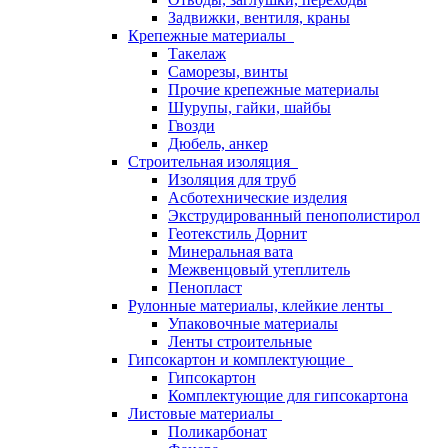
Задвижки, вентиля, краны
Крепежные материалы
Такелаж
Саморезы, винты
Прочие крепежные материалы
Шурупы, гайки, шайбы
Гвозди
Дюбель, анкер
Строительная изоляция
Изоляция для труб
Асботехнические изделия
Экструдированный пенополистирол
Геотекстиль Дорнит
Минеральная вата
Межвенцовый утеплитель
Пенопласт
Рулонные материалы, клейкие ленты
Упаковочные материалы
Ленты строительные
Гипсокартон и комплектующие
Гипсокартон
Комплектующие для гипсокартона
Листовые материалы
Поликарбонат