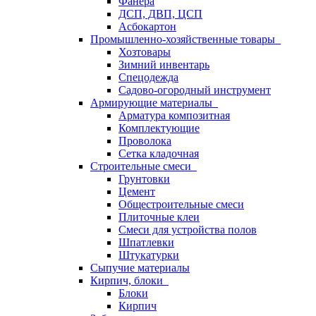
Фанера
ДСП, ДВП, ЦСП
Асбокартон
Промышленно-хозяйственные товары
Хозтовары
Зимний инвентарь
Спецодежда
Садово-огородный инструмент
Армирующие материалы
Арматура композитная
Комплектующие
Проволока
Сетка кладочная
Строительные смеси
Грунтовки
Цемент
Общестроительные смеси
Плиточные клеи
Смеси для устройства полов
Шпатлевки
Штукатурки
Сыпучие материалы
Кирпич, блоки
Блоки
Кирпич