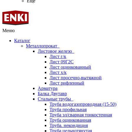
Ещё
Меню
Каталог
Металлопрокат
Листовое железо
Лист г/к
Лист 09Г2С
Лист оцинкованный
Лист х/к
Лист просечно-вытяжной
Лист рифленный
Арматура
Балка Двутавр
Стальные трубы
Труба водогазопроводная (15-50)
Труба профильная
Труба эл/сварная тонкостенная
Труба оцинкованная
Труба. некондиция
Труба цельнотянутая