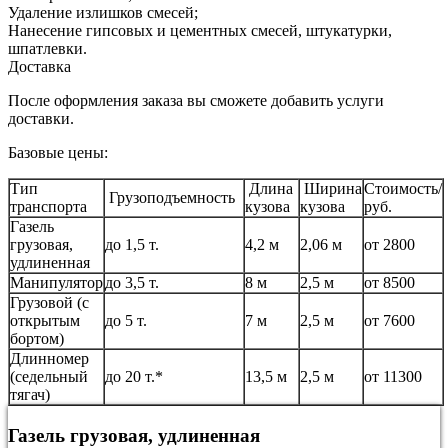
Удаление излишков смесей;
Нанесение гипсовых и цементных смесей, штукатурки,
шпатлевки.
Доставка
После оформления заказа вы сможете добавить услуги
доставки.
Базовые цены:
Тип
Длина
Ширина
Стоимость/
Грузоподъемность
транспорта
кузова
кузова
руб.
Газель
грузовая,
до 1,5 т.
4,2 м
2,06 м
от 2800
удлиненная
Манипулятор
до 3,5 т.
8 м
2,5 м
от 8500
Грузовой (с
открытым
до 5 т.
7 м
2,5 м
от 7600
бортом)
Длинномер
(седельный
до 20 т.*
13,5 м
2,5 м
от 11300
тягач)
Газель грузовая, удлиненная