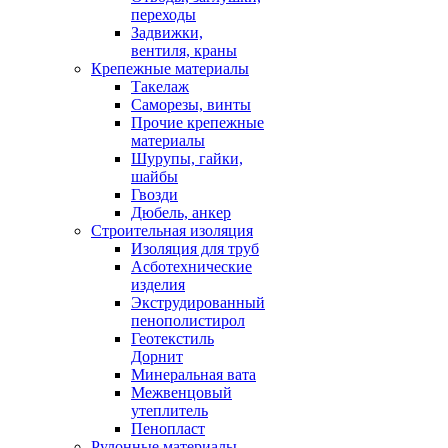
переходы
Задвижки,
вентиля, краны
Крепежные материалы
Такелаж
Саморезы, винты
Прочие крепежные
материалы
Шурупы, гайки,
шайбы
Гвозди
Дюбель, анкер
Строительная изоляция
Изоляция для труб
Асботехнические
изделия
Экструдированный
пенополистирол
Геотекстиль
Дорнит
Минеральная вата
Межвенцовый
утеплитель
Пенопласт
Рулонные материалы,