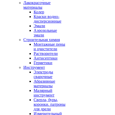
Лакокрасочные
материалы
Колер
Краски водно-
дисперсионные
Эмали
Аэрозольные
эмали
Строительная химия
Монтажные пены
и очистители
Растворители
Антисептики
Герметики
Инструмент
Электроды
сварочные
Абразивные
материалы
Малярный
инструмент
Сверла, буры,
коронки. патроны
для дрели
Измерительный