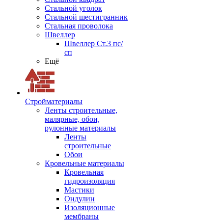
Стальной уголок
Стальной шестигранник
Стальная проволока
Швеллер
Швеллер Ст.3 пс/
сп
Ещё
Стройматериалы
Ленты строительные,
малярные, обои,
рулонные материалы
Ленты
строительные
Обои
Кровельные материалы
Кровельная
гидроизоляция
Мастики
Ондулин
Изоляционные
мембраны