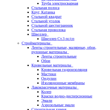
Труба электросварная
Стальная полоса
Круг, Катанка
Стальной квадрат
Стальной уголок
Стальной шестигранник
Стальная проволока
Швеллер
Швеллер Ст.3 пс/сп
Стройматериалы
Ленты строительные, малярные, обои,
рулонные материалы
Ленты строительные
Обои
Кровельные материалы
Кровельная гидроизоляция
Мастики
Ондулин
Изоляционные мембраны
Лакокрасочные материалы
Колер
Краски водно-дисперсионные
Эмали
Аэрозольные эмали
Строительная химия