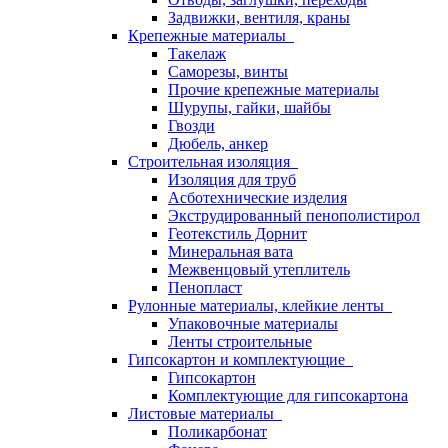
Задвижки, вентиля, краны
Крепежные материалы
Такелаж
Саморезы, винты
Прочие крепежные материалы
Шурупы, гайки, шайбы
Гвозди
Дюбель, анкер
Строительная изоляция
Изоляция для труб
Асботехнические изделия
Экструдированный пенополистирол
Геотекстиль Дорнит
Минеральная вата
Межвенцовый утеплитель
Пенопласт
Рулонные материалы, клейкие ленты
Упаковочные материалы
Ленты строительные
Гипсокартон и комплектующие
Гипсокартон
Комплектующие для гипсокартона
Листовые материалы
Поликарбонат