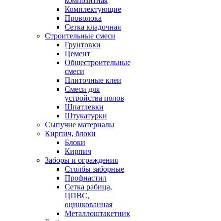
композитная
Комплектующие
Проволока
Сетка кладочная
Строительные смеси
Грунтовки
Цемент
Общестроительные
смеси
Плиточные клеи
Смеси для
устройства полов
Шпатлевки
Штукатурки
Сыпучие материалы
Кирпич, блоки
Блоки
Кирпич
Заборы и ограждения
Столбы заборные
Профнастил
Сетка рабица,
ЦПВС,
оцинкованная
Металлоштакетник