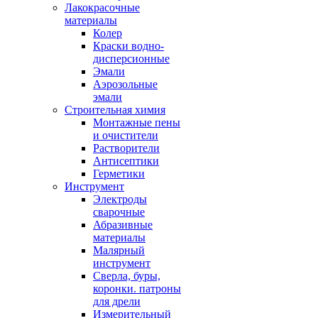
Лакокрасочные
материалы
Колер
Краски водно-
дисперсионные
Эмали
Аэрозольные
эмали
Строительная химия
Монтажные пены
и очистители
Растворители
Антисептики
Герметики
Инструмент
Электроды
сварочные
Абразивные
материалы
Малярный
инструмент
Сверла, буры,
коронки. патроны
для дрели
Измерительный