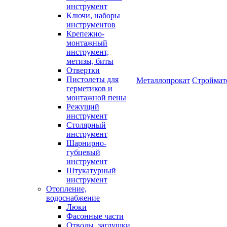
инструмент
Ключи, наборы
инструментов
Крепежно-
монтажный
инструмент,
метизы, биты
Отвертки
Пистолеты для
Металлопрокат
Строймат
герметиков и
монтажной пены
Режущий
инструмент
Столярный
инструмент
Шарнирно-
губцевый
инструмент
Штукатурный
инструмент
Отопление,
водоснабжение
Люки
Фасонные части
Отводы, заглушки,