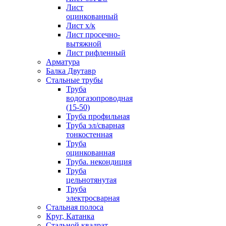
Лист
оцинкованный
Лист х/к
Лист просечно-
вытяжной
Лист рифленный
Арматура
Балка Двутавр
Стальные трубы
Труба
водогазопроводная
(15-50)
Труба профильная
Труба эл/сварная
тонкостенная
Труба
оцинкованная
Труба. некондиция
Труба
цельнотянутая
Труба
электросварная
Стальная полоса
Круг, Катанка
Стальной квадрат