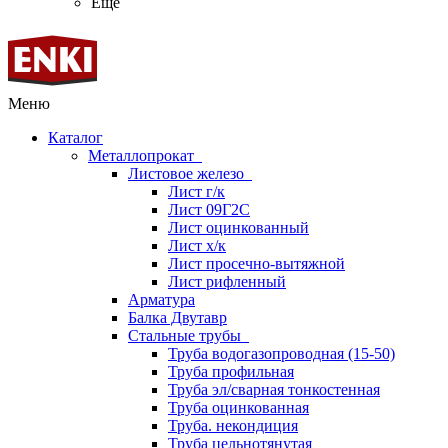
Ещё
Меню
Каталог
Металлопрокат
Листовое железо
Лист г/к
Лист 09Г2С
Лист оцинкованный
Лист х/к
Лист просечно-вытяжной
Лист рифленный
Арматура
Балка Двутавр
Стальные трубы
Труба водогазопроводная (15-50)
Труба профильная
Труба эл/сварная тонкостенная
Труба оцинкованная
Труба. некондиция
Труба цельнотянутая