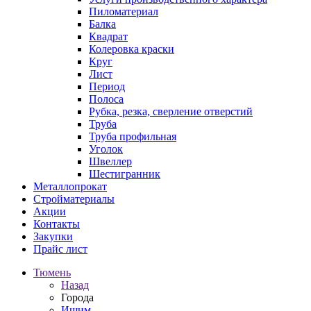
Пиломатериал
Балка
Квадрат
Колеровка краски
Круг
Лист
Период
Полоса
Рубка, резка, сверление отверстий
Труба
Труба профильная
Уголок
Швеллер
Шестигранник
Металлопрокат
Стройматериалы
Акции
Контакты
Закупки
Прайс лист
Тюмень
Назад
Города
Ишим