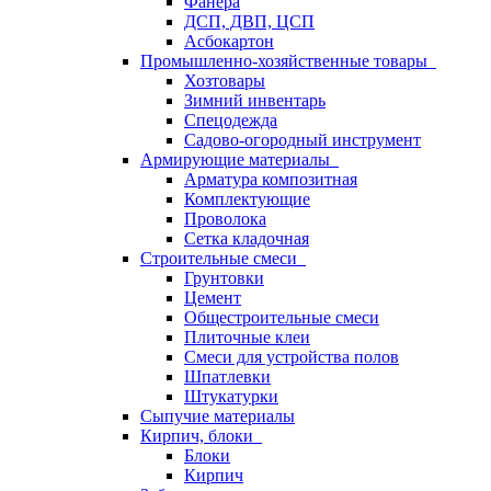
Фанера
ДСП, ДВП, ЦСП
Асбокартон
Промышленно-хозяйственные товары
Хозтовары
Зимний инвентарь
Спецодежда
Садово-огородный инструмент
Армирующие материалы
Арматура композитная
Комплектующие
Проволока
Сетка кладочная
Строительные смеси
Грунтовки
Цемент
Общестроительные смеси
Плиточные клеи
Смеси для устройства полов
Шпатлевки
Штукатурки
Сыпучие материалы
Кирпич, блоки
Блоки
Кирпич