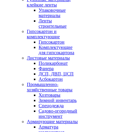
клейкие ленты
Упаковочные
материалы
Ленты
строительные
Гипсокартон и
комплектующие
Гипсокартон
Комплектующие
для гипсокартона
Листовые материалы
Поликарбонат
Фанера
ДСП, ДВП, ЦСП
Асбокартон
Промышленно-
хозяйственные товары
Хозтовары
Зимний инвентарь
Спецодежда
Садово-огородный
инструмент
Армирующие материалы
Арматура