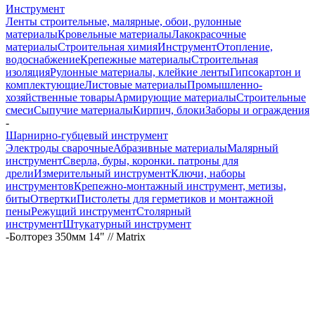
Инструмент
Ленты строительные, малярные, обои, рулонные
материалы
Кровельные материалы
Лакокрасочные
материалы
Строительная химия
Инструмент
Отопление,
водоснабжение
Крепежные материалы
Строительная
изоляция
Рулонные материалы, клейкие ленты
Гипсокартон и
комплектующие
Листовые материалы
Промышленно-
хозяйственные товары
Армирующие материалы
Строительные
смеси
Сыпучие материалы
Кирпич, блоки
Заборы и ограждения
-
Шарнирно-губцевый инструмент
Электроды сварочные
Абразивные материалы
Малярный
инструмент
Сверла, буры, коронки. патроны для
дрели
Измерительный инструмент
Ключи, наборы
инструментов
Крепежно-монтажный инструмент, метизы,
биты
Отвертки
Пистолеты для герметиков и монтажной
пены
Режущий инструмент
Столярный
инструмент
Штукатурный инструмент
-
Болторез 350мм 14" // Matrix