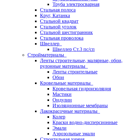
Труба электросварная
Стальная полоса
Круг, Катанка
Стальной квадрат
Стальной уголок
Стальной шестигранник
Стальная проволока
Швеллер
Швеллер Ст.3 пс/сп
Стройматериалы
Ленты строительные, малярные, обои,
рулонные материалы
Ленты строительные
Обои
Кровельные материалы
Кровельная гидроизоляция
Мастики
Ондулин
Изоляционные мембраны
Лакокрасочные материалы
Колер
Краски водно-дисперсионные
Эмали
Аэрозольные эмали
Строительная химия