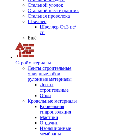
Стальной уголок
Стальной шестигранник
Стальная проволока
Швеллер
Швеллер Ст.3 пс/
сп
Ещё
Стройматериалы
Ленты строительные,
малярные, обои,
рулонные материалы
Ленты
строительные
Обои
Кровельные материалы
Кровельная
гидроизоляция
Мастики
Ондулин
Изоляционные
мембраны