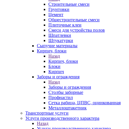
Строительные смеси
Грунтовки
Цемент
Общестроительные смеси
Плиточные клеи
Смеси для устройства полов
Шпатлевки
Штукатурки
Сыпучие материалы
Кирпич, блоки
Назад
Кирпич, блоки
Блоки
Кирпич
Заборы и ограждения
Назад
Заборы и ограждения
Столбы заборные
Профнастил
Сетка рабица, ЦПВС, оцинкованная
Металлоштакетник
Транспортные услуги
Услуги производственного характера
Назад
Услуги производственного характера