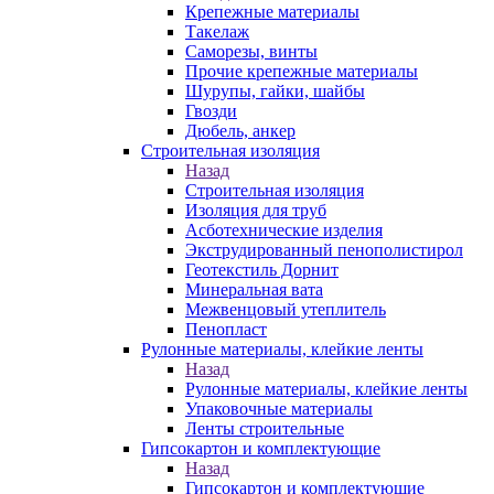
Крепежные материалы
Такелаж
Саморезы, винты
Прочие крепежные материалы
Шурупы, гайки, шайбы
Гвозди
Дюбель, анкер
Строительная изоляция
Назад
Строительная изоляция
Изоляция для труб
Асботехнические изделия
Экструдированный пенополистирол
Геотекстиль Дорнит
Минеральная вата
Межвенцовый утеплитель
Пенопласт
Рулонные материалы, клейкие ленты
Назад
Рулонные материалы, клейкие ленты
Упаковочные материалы
Ленты строительные
Гипсокартон и комплектующие
Назад
Гипсокартон и комплектующие