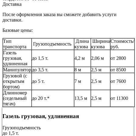
Доставка
После оформления заказа вы сможете добавить услуги
доставки.
Базовые цены:
Тип
Длина
Ширина
Стоимость/
Грузоподъемность
транспорта
кузова
кузова
руб.
Газель
грузовая,
до 1,5 т.
4,2 м
2,06 м
от 2800
удлиненная
Манипулятор
до 3,5 т.
8 м
2,5 м
от 8500
Грузовой (с
открытым
до 5 т.
7 м
2,5 м
от 7600
бортом)
Длинномер
(седельный
до 20 т.*
13,5 м
2,5 м
от 11300
тягач)
Газель грузовая, удлиненная
Грузоподъемность
до 1,5 т.