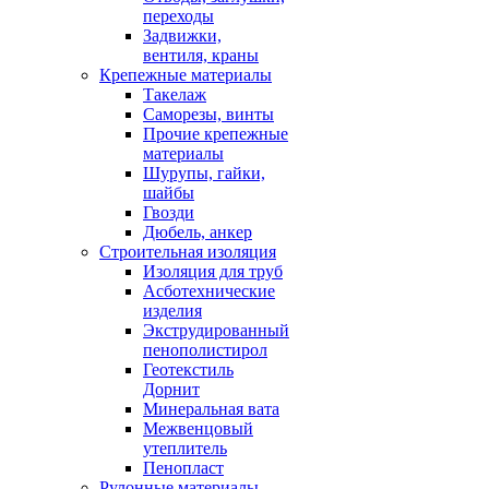
переходы
Задвижки,
вентиля, краны
Крепежные материалы
Такелаж
Саморезы, винты
Прочие крепежные
материалы
Шурупы, гайки,
шайбы
Гвозди
Дюбель, анкер
Строительная изоляция
Изоляция для труб
Асботехнические
изделия
Экструдированный
пенополистирол
Геотекстиль
Дорнит
Минеральная вата
Межвенцовый
утеплитель
Пенопласт
Рулонные материалы,