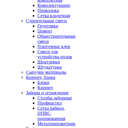
композитная
Комплектующие
Проволока
Сетка кладочная
Строительные смеси
Грунтовки
Цемент
Общестроительные
смеси
Плиточные клеи
Смеси для
устройства полов
Шпатлевки
Штукатурки
Сыпучие материалы
Кирпич, блоки
Блоки
Кирпич
Заборы и ограждения
Столбы заборные
Профнастил
Сетка рабица,
ЦПВС,
оцинкованная
Металлоштакетник