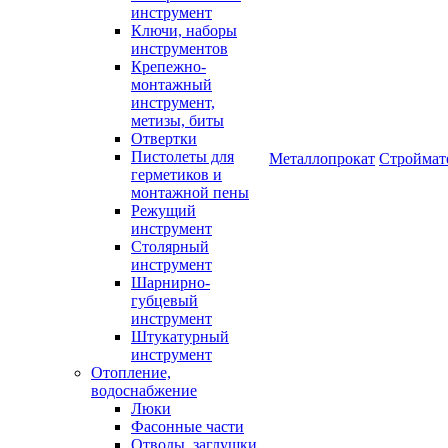
инструмент
Ключи, наборы
инструментов
Крепежно-
монтажный
инструмент,
метизы, биты
Отвертки
Пистолеты для
Металлопрокат
Строймат
герметиков и
монтажной пены
Режущий
инструмент
Столярный
инструмент
Шарнирно-
губцевый
инструмент
Штукатурный
инструмент
Отопление,
водоснабжение
Люки
Фасонные части
Отводы, заглушки,