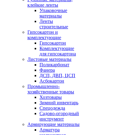
клейкие ленты
Упаковочные
материалы
Ленты
строительные
Гипсокартон и
комплектующие
Гипсокартон
Комплектующие
для гипсокартона
Листовые материалы
Поликарбонат
Фанера
ДСП, ДВП, ЦСП
Асбокартон
Промышленно-
хозяйственные товары
Хозтовары
Зимний инвентарь
Спецодежда
Садово-огородный
инструмент
Армирующие материалы
Арматура