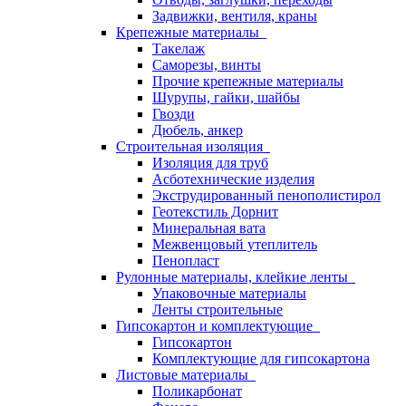
Задвижки, вентиля, краны
Крепежные материалы
Такелаж
Саморезы, винты
Прочие крепежные материалы
Шурупы, гайки, шайбы
Гвозди
Дюбель, анкер
Строительная изоляция
Изоляция для труб
Асботехнические изделия
Экструдированный пенополистирол
Геотекстиль Дорнит
Минеральная вата
Межвенцовый утеплитель
Пенопласт
Рулонные материалы, клейкие ленты
Упаковочные материалы
Ленты строительные
Гипсокартон и комплектующие
Гипсокартон
Комплектующие для гипсокартона
Листовые материалы
Поликарбонат