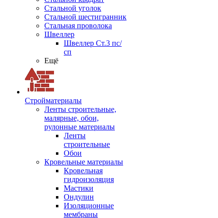
Стальной уголок
Стальной шестигранник
Стальная проволока
Швеллер
Швеллер Ст.3 пс/
сп
Ещё
Стройматериалы
Ленты строительные,
малярные, обои,
рулонные материалы
Ленты
строительные
Обои
Кровельные материалы
Кровельная
гидроизоляция
Мастики
Ондулин
Изоляционные
мембраны