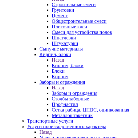
Строительные смеси
Грунтовки
Цемент
Общестроительные смеси
Плиточные клеи
Смеси для устройства полов
Шпатлевки
Штукатурки
Сыпучие материалы
Кирпич, блоки
Назад
Кирпич, блоки
Блоки
Кирпич
Заборы и ограждения
Назад
Заборы и ограждения
Столбы заборные
Профнастил
Сетка рабица, ЦПВС, оцинкованная
Металлоштакетник
Транспортные услуги
Услуги производственного характера
Назад
Услуги производственного характера