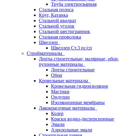
Труба электросварная
Стальная полоса
Круг, Катанка
Стальной квадрат
Стальной уголок
Стальной шестигранник
Стальная проволока
Швеллер
Швеллер Ст.3 пс/сп
Стройматериалы
Ленты строительные, малярные, обои,
рулонные материалы
Ленты строительные
Обои
Кровельные материалы
Кровельная гидроизоляция
Мастики
Ондулин
Изоляционные мембраны
Лакокрасочные материалы
Колер
Краски водно-дисперсионные
Эмали
Аэрозольные эмали
Строительная химия