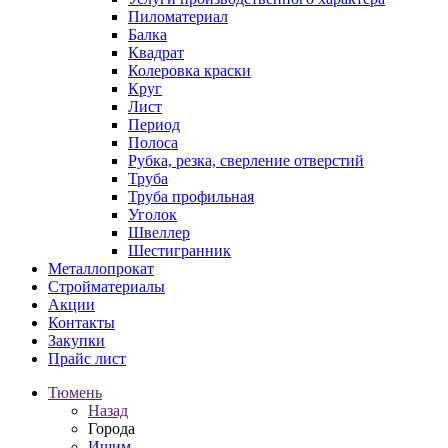
Пиломатериал
Балка
Квадрат
Колеровка краски
Круг
Лист
Период
Полоса
Рубка, резка, сверление отверстий
Труба
Труба профильная
Уголок
Швеллер
Шестигранник
Металлопрокат
Стройматериалы
Акции
Контакты
Закупки
Прайс лист
Тюмень
Назад
Города
Ишим