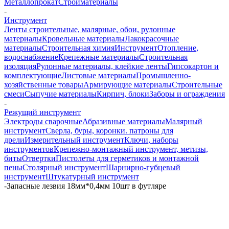
Металлопрокат
Стройматериалы
-
Инструмент
Ленты строительные, малярные, обои, рулонные
материалы
Кровельные материалы
Лакокрасочные
материалы
Строительная химия
Инструмент
Отопление,
водоснабжение
Крепежные материалы
Строительная
изоляция
Рулонные материалы, клейкие ленты
Гипсокартон и
комплектующие
Листовые материалы
Промышленно-
хозяйственные товары
Армирующие материалы
Строительные
смеси
Сыпучие материалы
Кирпич, блоки
Заборы и ограждения
-
Режущий инструмент
Электроды сварочные
Абразивные материалы
Малярный
инструмент
Сверла, буры, коронки. патроны для
дрели
Измерительный инструмент
Ключи, наборы
инструментов
Крепежно-монтажный инструмент, метизы,
биты
Отвертки
Пистолеты для герметиков и монтажной
пены
Столярный инструмент
Шарнирно-губцевый
инструмент
Штукатурный инструмент
-
Запасные лезвия 18мм*0,4мм 10шт в футляре