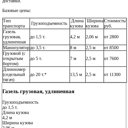
доставки.
Базовые цены:
Тип
Длина
Ширина
Стоимость/
Грузоподъемность
транспорта
кузова
кузова
руб.
Газель
грузовая,
до 1,5 т.
4,2 м
2,06 м
от 2800
удлиненная
Манипулятор
до 3,5 т.
8 м
2,5 м
от 8500
Грузовой (с
открытым
до 5 т.
7 м
2,5 м
от 7600
бортом)
Длинномер
(седельный
до 20 т.*
13,5 м
2,5 м
от 11300
тягач)
Газель грузовая, удлиненная
Грузоподъемность
до 1,5 т.
Длина кузова
4,2 м
Ширина кузова
2,06 м