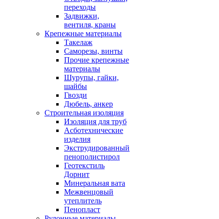
переходы
Задвижки,
вентиля, краны
Крепежные материалы
Такелаж
Саморезы, винты
Прочие крепежные
материалы
Шурупы, гайки,
шайбы
Гвозди
Дюбель, анкер
Строительная изоляция
Изоляция для труб
Асботехнические
изделия
Экструдированный
пенополистирол
Геотекстиль
Дорнит
Минеральная вата
Межвенцовый
утеплитель
Пенопласт
Рулонные материалы,