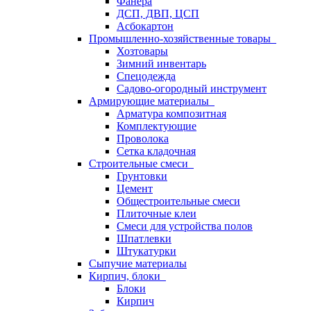
Фанера
ДСП, ДВП, ЦСП
Асбокартон
Промышленно-хозяйственные товары
Хозтовары
Зимний инвентарь
Спецодежда
Садово-огородный инструмент
Армирующие материалы
Арматура композитная
Комплектующие
Проволока
Сетка кладочная
Строительные смеси
Грунтовки
Цемент
Общестроительные смеси
Плиточные клеи
Смеси для устройства полов
Шпатлевки
Штукатурки
Сыпучие материалы
Кирпич, блоки
Блоки
Кирпич