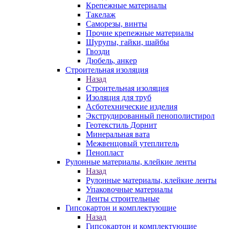
Крепежные материалы
Такелаж
Саморезы, винты
Прочие крепежные материалы
Шурупы, гайки, шайбы
Гвозди
Дюбель, анкер
Строительная изоляция
Назад
Строительная изоляция
Изоляция для труб
Асботехнические изделия
Экструдированный пенополистирол
Геотекстиль Дорнит
Минеральная вата
Межвенцовый утеплитель
Пенопласт
Рулонные материалы, клейкие ленты
Назад
Рулонные материалы, клейкие ленты
Упаковочные материалы
Ленты строительные
Гипсокартон и комплектующие
Назад
Гипсокартон и комплектующие