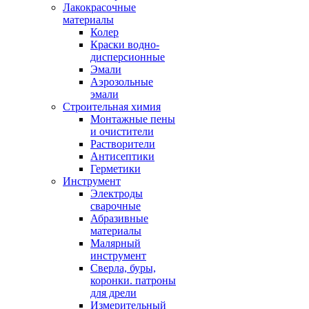
Лакокрасочные
материалы
Колер
Краски водно-
дисперсионные
Эмали
Аэрозольные
эмали
Строительная химия
Монтажные пены
и очистители
Растворители
Антисептики
Герметики
Инструмент
Электроды
сварочные
Абразивные
материалы
Малярный
инструмент
Сверла, буры,
коронки. патроны
для дрели
Измерительный