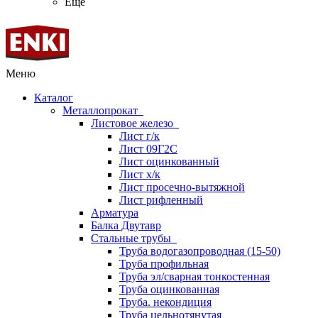
Ещё
Меню
Каталог
Металлопрокат
Листовое железо
Лист г/к
Лист 09Г2С
Лист оцинкованный
Лист х/к
Лист просечно-вытяжной
Лист рифленный
Арматура
Балка Двутавр
Стальные трубы
Труба водогазопроводная (15-50)
Труба профильная
Труба эл/сварная тонкостенная
Труба оцинкованная
Труба. некондиция
Труба цельнотянутая