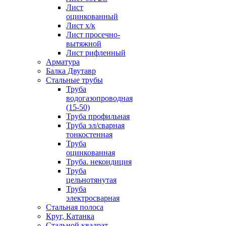
Лист
оцинкованный
Лист х/к
Лист просечно-
вытяжной
Лист рифленный
Арматура
Балка Двутавр
Стальные трубы
Труба
водогазопроводная
(15-50)
Труба профильная
Труба эл/сварная
тонкостенная
Труба
оцинкованная
Труба. некондиция
Труба
цельнотянутая
Труба
электросварная
Стальная полоса
Круг, Катанка
Стальной квадрат