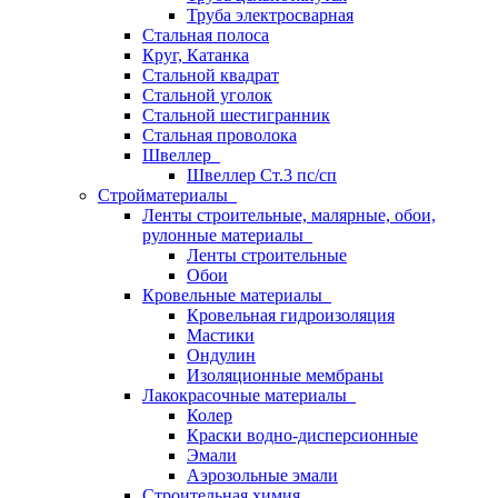
Труба электросварная
Стальная полоса
Круг, Катанка
Стальной квадрат
Стальной уголок
Стальной шестигранник
Стальная проволока
Швеллер
Швеллер Ст.3 пс/сп
Стройматериалы
Ленты строительные, малярные, обои,
рулонные материалы
Ленты строительные
Обои
Кровельные материалы
Кровельная гидроизоляция
Мастики
Ондулин
Изоляционные мембраны
Лакокрасочные материалы
Колер
Краски водно-дисперсионные
Эмали
Аэрозольные эмали
Строительная химия