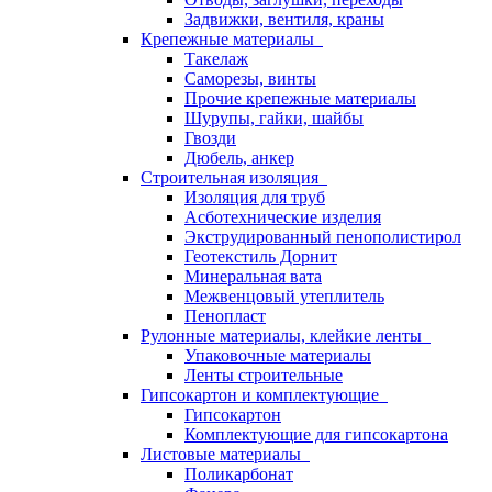
Задвижки, вентиля, краны
Крепежные материалы
Такелаж
Саморезы, винты
Прочие крепежные материалы
Шурупы, гайки, шайбы
Гвозди
Дюбель, анкер
Строительная изоляция
Изоляция для труб
Асботехнические изделия
Экструдированный пенополистирол
Геотекстиль Дорнит
Минеральная вата
Межвенцовый утеплитель
Пенопласт
Рулонные материалы, клейкие ленты
Упаковочные материалы
Ленты строительные
Гипсокартон и комплектующие
Гипсокартон
Комплектующие для гипсокартона
Листовые материалы
Поликарбонат