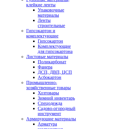
клейкие ленты
Упаковочные
материалы
Ленты
строительные
Гипсокартон и
комплектующие
Гипсокартон
Комплектующие
для гипсокартона
Листовые материалы
Поликарбонат
Фанера
ДСП, ДВП, ЦСП
Асбокартон
Промышленно-
хозяйственные товары
Хозтовары
Зимний инвентарь
Спецодежда
Садово-огородный
инструмент
Армирующие материалы
Арматура