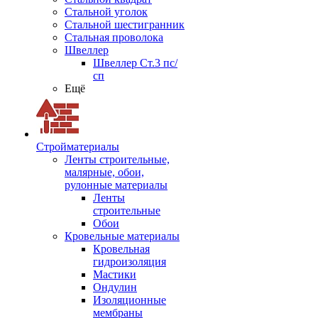
Стальной уголок
Стальной шестигранник
Стальная проволока
Швеллер
Швеллер Ст.3 пс/
сп
Ещё
Стройматериалы
Ленты строительные,
малярные, обои,
рулонные материалы
Ленты
строительные
Обои
Кровельные материалы
Кровельная
гидроизоляция
Мастики
Ондулин
Изоляционные
мембраны