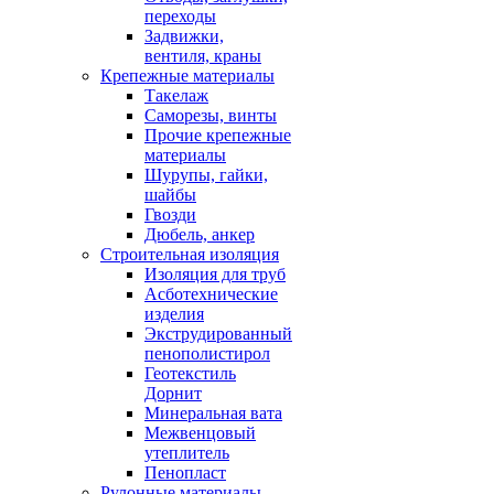
переходы
Задвижки,
вентиля, краны
Крепежные материалы
Такелаж
Саморезы, винты
Прочие крепежные
материалы
Шурупы, гайки,
шайбы
Гвозди
Дюбель, анкер
Строительная изоляция
Изоляция для труб
Асботехнические
изделия
Экструдированный
пенополистирол
Геотекстиль
Дорнит
Минеральная вата
Межвенцовый
утеплитель
Пенопласт
Рулонные материалы,