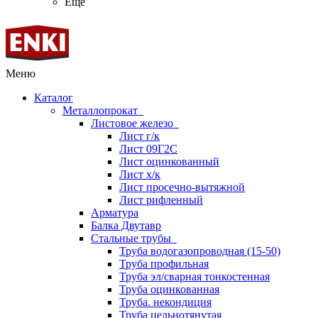
Ещё
Меню
Каталог
Металлопрокат
Листовое железо
Лист г/к
Лист 09Г2С
Лист оцинкованный
Лист х/к
Лист просечно-вытяжной
Лист рифленный
Арматура
Балка Двутавр
Стальные трубы
Труба водогазопроводная (15-50)
Труба профильная
Труба эл/сварная тонкостенная
Труба оцинкованная
Труба. некондиция
Труба цельнотянутая