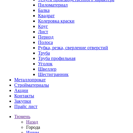
Пиломатериал
Балка
Квадрат
Колеровка краски
Круг
Лист
Период
Полоса
Рубка, резка, сверление отверстий
Труба
Труба профильная
Уголок
Швеллер
Шестигранник
Металлопрокат
Стройматериалы
Акции
Контакты
Закупки
Прайс лист
Тюмень
Назад
Города
Ишим