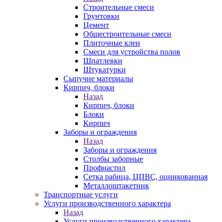
Строительные смеси
Грунтовки
Цемент
Общестроительные смеси
Плиточные клеи
Смеси для устройства полов
Шпатлевки
Штукатурки
Сыпучие материалы
Кирпич, блоки
Назад
Кирпич, блоки
Блоки
Кирпич
Заборы и ограждения
Назад
Заборы и ограждения
Столбы заборные
Профнастил
Сетка рабица, ЦПВС, оцинкованная
Металлоштакетник
Транспортные услуги
Услуги производственного характера
Назад
Услуги производственного характера