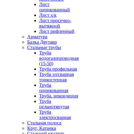
Лист
оцинкованный
Лист х/к
Лист просечно-
вытяжной
Лист рифленный
Арматура
Балка Двутавр
Стальные трубы
Труба
водогазопроводная
(15-50)
Труба профильная
Труба эл/сварная
тонкостенная
Труба
оцинкованная
Труба. некондиция
Труба
цельнотянутая
Труба
электросварная
Стальная полоса
Круг, Катанка
Стальной квадрат