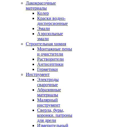
Лакокрасочные
материалы
Колер
Краски водно-
дисперсионные
Эмали
Аэрозольные
эмали
Строительная химия
Монтажные пены
и очистители
Растворители
Антисептики
Герметики
Инструмент
Электроды
сварочные
Абразивные
материалы
Малярный
инструмент
Сверла, буры,
коронки. патроны
для дрели
Измерительный