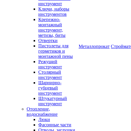
инструмент
Ключи, наборы
инструментов
Крепежно-
монтажный
инструмент,
метизы, биты
Отвертки
Пистолеты для
Металлопрокат
Строймат
герметиков и
монтажной пены
Режущий
инструмент
Столярный
инструмент
Шарнирно-
губцевый
инструмент
Штукатурный
инструмент
Отопление,
водоснабжение
Люки
Фасонные части
Отводы, заглушки,