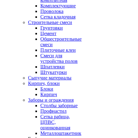
композитная
Комплектующие
Проволока
Сетка кладочная
Строительные смеси
Грунтовки
Цемент
Общестроительные
смеси
Плиточные клеи
Смеси для
устройства полов
Шпатлевки
Штукатурки
Сыпучие материалы
Кирпич, блоки
Блоки
Кирпич
Заборы и ограждения
Столбы заборные
Профнастил
Сетка рабица,
ЦПВС,
оцинкованная
Металлоштакетник