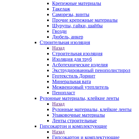
Крепежные материалы
Такелаж
Саморезы, винты
Прочие крепежные материалы
Шурупы, гайки, шайбы
Гвозди
Дюбель, анкер
Строительная изоляция
Назад
Строительная изоляция
Изоляция для труб
Асботехнические изделия
Экструдированный пенополистирол
Геотекстиль Дорнит
Минеральная вата
Межвенцовый утеплитель
Пенопласт
Рулонные материалы, клейкие ленты
Назад
Рулонные материалы, клейкие ленты
Упаковочные материалы
Ленты строительные
Гипсокартон и комплектующие
Назад
Гипсокартон и комплектующие