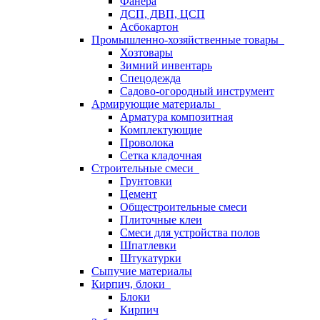
Фанера
ДСП, ДВП, ЦСП
Асбокартон
Промышленно-хозяйственные товары
Хозтовары
Зимний инвентарь
Спецодежда
Садово-огородный инструмент
Армирующие материалы
Арматура композитная
Комплектующие
Проволока
Сетка кладочная
Строительные смеси
Грунтовки
Цемент
Общестроительные смеси
Плиточные клеи
Смеси для устройства полов
Шпатлевки
Штукатурки
Сыпучие материалы
Кирпич, блоки
Блоки
Кирпич