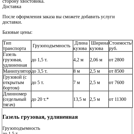
сторону хвостовика.
Доставка
После оформления заказа вы сможете добавить услуги
доставки.
Базовые цены:
Тип
Длина
Ширина
Стоимость/
Грузоподъемность
транспорта
кузова
кузова
руб.
Газель
грузовая,
до 1,5 т.
4,2 м
2,06 м
от 2800
удлиненная
Манипулятор
до 3,5 т.
8 м
2,5 м
от 8500
Грузовой (с
открытым
до 5 т.
7 м
2,5 м
от 7600
бортом)
Длинномер
(седельный
до 20 т.*
13,5 м
2,5 м
от 11300
тягач)
Газель грузовая, удлиненная
Грузоподъемность
до 1,5 т.