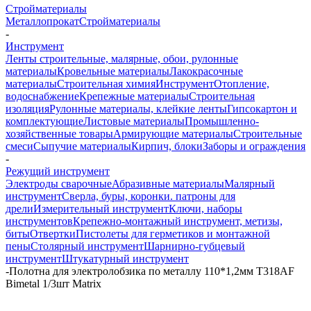
Стройматериалы
Металлопрокат
Стройматериалы
-
Инструмент
Ленты строительные, малярные, обои, рулонные
материалы
Кровельные материалы
Лакокрасочные
материалы
Строительная химия
Инструмент
Отопление,
водоснабжение
Крепежные материалы
Строительная
изоляция
Рулонные материалы, клейкие ленты
Гипсокартон и
комплектующие
Листовые материалы
Промышленно-
хозяйственные товары
Армирующие материалы
Строительные
смеси
Сыпучие материалы
Кирпич, блоки
Заборы и ограждения
-
Режущий инструмент
Электроды сварочные
Абразивные материалы
Малярный
инструмент
Сверла, буры, коронки. патроны для
дрели
Измерительный инструмент
Ключи, наборы
инструментов
Крепежно-монтажный инструмент, метизы,
биты
Отвертки
Пистолеты для герметиков и монтажной
пены
Столярный инструмент
Шарнирно-губцевый
инструмент
Штукатурный инструмент
-
Полотна для электролобзика по металлу 110*1,2мм T318AF
Bimetal 1/3шт Matrix