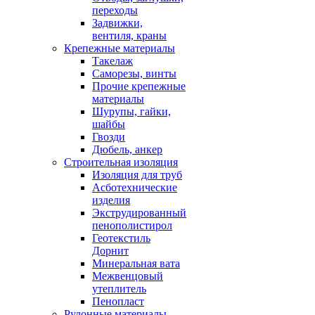
переходы
Задвижки,
вентиля, краны
Крепежные материалы
Такелаж
Саморезы, винты
Прочие крепежные
материалы
Шурупы, гайки,
шайбы
Гвозди
Дюбель, анкер
Строительная изоляция
Изоляция для труб
Асботехнические
изделия
Экструдированный
пенополистирол
Геотекстиль
Дорнит
Минеральная вата
Межвенцовый
утеплитель
Пенопласт
Рулонные материалы,