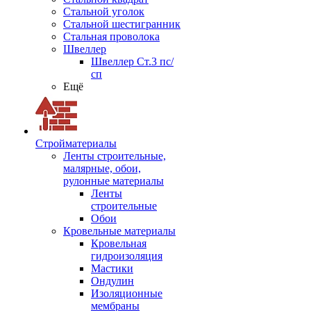
Стальной уголок
Стальной шестигранник
Стальная проволока
Швеллер
Швеллер Ст.3 пс/
сп
Ещё
Стройматериалы
Ленты строительные,
малярные, обои,
рулонные материалы
Ленты
строительные
Обои
Кровельные материалы
Кровельная
гидроизоляция
Мастики
Ондулин
Изоляционные
мембраны