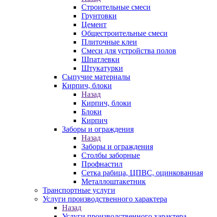
Строительные смеси
Грунтовки
Цемент
Общестроительные смеси
Плиточные клеи
Смеси для устройства полов
Шпатлевки
Штукатурки
Сыпучие материалы
Кирпич, блоки
Назад
Кирпич, блоки
Блоки
Кирпич
Заборы и ограждения
Назад
Заборы и ограждения
Столбы заборные
Профнастил
Сетка рабица, ЦПВС, оцинкованная
Металлоштакетник
Транспортные услуги
Услуги производственного характера
Назад
Услуги производственного характера