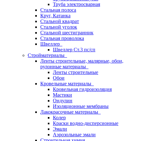
Труба электросварная
Стальная полоса
Круг, Катанка
Стальной квадрат
Стальной уголок
Стальной шестигранник
Стальная проволока
Швеллер
Швеллер Ст.3 пс/сп
Стройматериалы
Ленты строительные, малярные, обои,
рулонные материалы
Ленты строительные
Обои
Кровельные материалы
Кровельная гидроизоляция
Мастики
Ондулин
Изоляционные мембраны
Лакокрасочные материалы
Колер
Краски водно-дисперсионные
Эмали
Аэрозольные эмали
Строительная химия