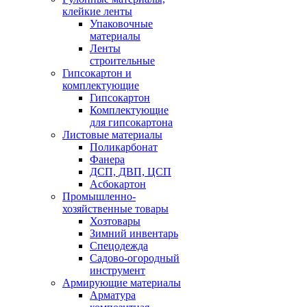
клейкие ленты
Упаковочные
материалы
Ленты
строительные
Гипсокартон и
комплектующие
Гипсокартон
Комплектующие
для гипсокартона
Листовые материалы
Поликарбонат
Фанера
ДСП, ДВП, ЦСП
Асбокартон
Промышленно-
хозяйственные товары
Хозтовары
Зимний инвентарь
Спецодежда
Садово-огородный
инструмент
Армирующие материалы
Арматура