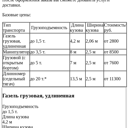
доставки.
Базовые цены:
Тип
Длина
Ширина
Стоимость/
Грузоподъемность
транспорта
кузова
кузова
руб.
Газель
грузовая,
до 1,5 т.
4,2 м
2,06 м
от 2800
удлиненная
Манипулятор
до 3,5 т.
8 м
2,5 м
от 8500
Грузовой (с
открытым
до 5 т.
7 м
2,5 м
от 7600
бортом)
Длинномер
(седельный
до 20 т.*
13,5 м
2,5 м
от 11300
тягач)
Газель грузовая, удлиненная
Грузоподъемность
до 1,5 т.
Длина кузова
4,2 м
Ширина кузова