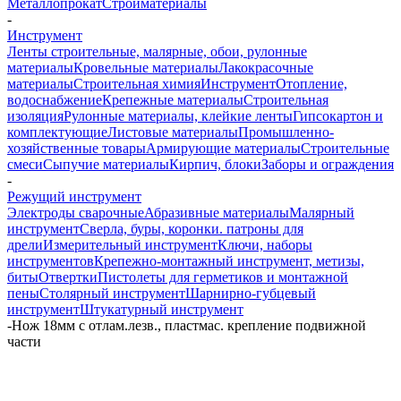
Металлопрокат
Стройматериалы
-
Инструмент
Ленты строительные, малярные, обои, рулонные
материалы
Кровельные материалы
Лакокрасочные
материалы
Строительная химия
Инструмент
Отопление,
водоснабжение
Крепежные материалы
Строительная
изоляция
Рулонные материалы, клейкие ленты
Гипсокартон и
комплектующие
Листовые материалы
Промышленно-
хозяйственные товары
Армирующие материалы
Строительные
смеси
Сыпучие материалы
Кирпич, блоки
Заборы и ограждения
-
Режущий инструмент
Электроды сварочные
Абразивные материалы
Малярный
инструмент
Сверла, буры, коронки. патроны для
дрели
Измерительный инструмент
Ключи, наборы
инструментов
Крепежно-монтажный инструмент, метизы,
биты
Отвертки
Пистолеты для герметиков и монтажной
пены
Столярный инструмент
Шарнирно-губцевый
инструмент
Штукатурный инструмент
-
Нож 18мм с отлам.лезв., пластмас. крепление подвижной
части