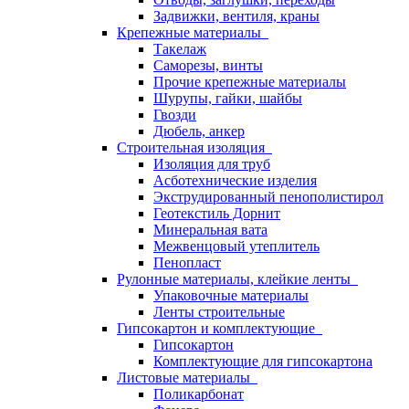
Задвижки, вентиля, краны
Крепежные материалы
Такелаж
Саморезы, винты
Прочие крепежные материалы
Шурупы, гайки, шайбы
Гвозди
Дюбель, анкер
Строительная изоляция
Изоляция для труб
Асботехнические изделия
Экструдированный пенополистирол
Геотекстиль Дорнит
Минеральная вата
Межвенцовый утеплитель
Пенопласт
Рулонные материалы, клейкие ленты
Упаковочные материалы
Ленты строительные
Гипсокартон и комплектующие
Гипсокартон
Комплектующие для гипсокартона
Листовые материалы
Поликарбонат