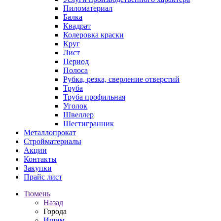
Пиломатериал
Балка
Квадрат
Колеровка краски
Круг
Лист
Период
Полоса
Рубка, резка, сверление отверстий
Труба
Труба профильная
Уголок
Швеллер
Шестигранник
Металлопрокат
Стройматериалы
Акции
Контакты
Закупки
Прайс лист
Тюмень
Назад
Города
Ишим