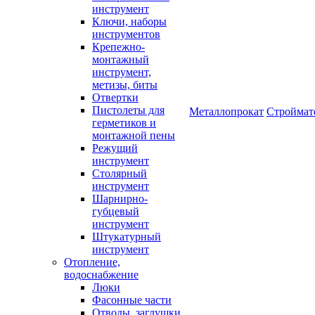
инструмент
Ключи, наборы
инструментов
Крепежно-
монтажный
инструмент,
метизы, биты
Отвертки
Пистолеты для
Металлопрокат
Строймат
герметиков и
монтажной пены
Режущий
инструмент
Столярный
инструмент
Шарнирно-
губцевый
инструмент
Штукатурный
инструмент
Отопление,
водоснабжение
Люки
Фасонные части
Отводы, заглушки,