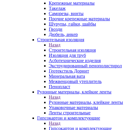
Крепежные материалы
Такелаж
Саморезы, винты
Прочие крепежные материалы
Шурупы, гайки, шайбы
Гвозди
Дюбель, анкер
Строительная изоляция
Назад
Строительная изоляция
Изоляция для труб
Асботехнические изделия
Экструдированный пенополистирол
Геотекстиль Дорнит
Минеральная вата
Межвенцовый утеплитель
Пенопласт
Рулонные материалы, клейкие ленты
Назад
Рулонные материалы, клейкие ленты
Упаковочные материалы
Ленты строительные
Гипсокартон и комплектующие
Назад
Гипсокартон и комплектующие