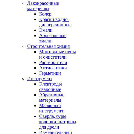
Лакокрасочные
материалы
Колер
Краски водно-
дисперсионные
Эмали
Аэрозольные
эмали
Строительная химия
Монтажные пены
и очистители
Растворители
Антисептики
Герметики
Инструмент
Электроды
сварочные
Абразивные
материалы
Малярный
инструмент
Сверла, буры,
коронки. патроны
для дрели
Измерительный