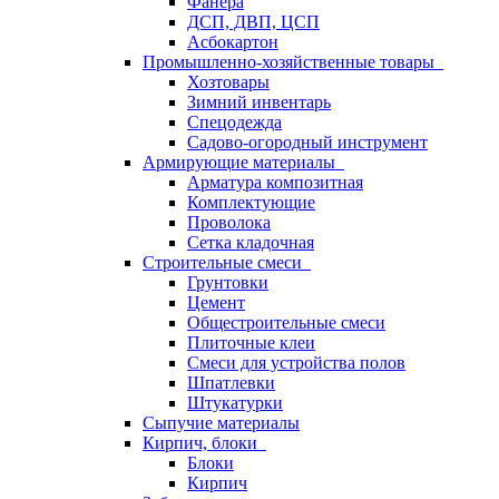
Фанера
ДСП, ДВП, ЦСП
Асбокартон
Промышленно-хозяйственные товары
Хозтовары
Зимний инвентарь
Спецодежда
Садово-огородный инструмент
Армирующие материалы
Арматура композитная
Комплектующие
Проволока
Сетка кладочная
Строительные смеси
Грунтовки
Цемент
Общестроительные смеси
Плиточные клеи
Смеси для устройства полов
Шпатлевки
Штукатурки
Сыпучие материалы
Кирпич, блоки
Блоки
Кирпич