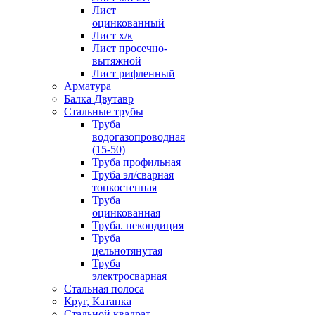
Лист
оцинкованный
Лист х/к
Лист просечно-
вытяжной
Лист рифленный
Арматура
Балка Двутавр
Стальные трубы
Труба
водогазопроводная
(15-50)
Труба профильная
Труба эл/сварная
тонкостенная
Труба
оцинкованная
Труба. некондиция
Труба
цельнотянутая
Труба
электросварная
Стальная полоса
Круг, Катанка
Стальной квадрат