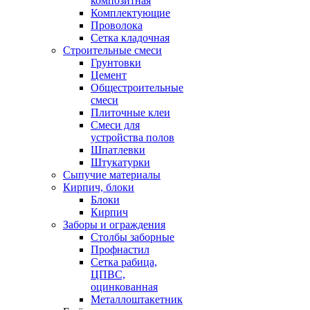
композитная
Комплектующие
Проволока
Сетка кладочная
Строительные смеси
Грунтовки
Цемент
Общестроительные
смеси
Плиточные клеи
Смеси для
устройства полов
Шпатлевки
Штукатурки
Сыпучие материалы
Кирпич, блоки
Блоки
Кирпич
Заборы и ограждения
Столбы заборные
Профнастил
Сетка рабица,
ЦПВС,
оцинкованная
Металлоштакетник