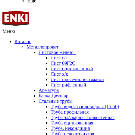
Ещё
Меню
Каталог
Металлопрокат
Листовое железо
Лист г/к
Лист 09Г2С
Лист оцинкованный
Лист х/к
Лист просечно-вытяжной
Лист рифленный
Арматура
Балка Двутавр
Стальные трубы
Труба водогазопроводная (15-50)
Труба профильная
Труба эл/сварная тонкостенная
Труба оцинкованная
Труба. некондиция
Труба цельнотянутая