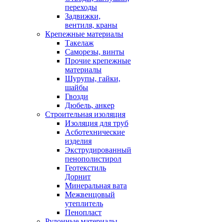
переходы
Задвижки,
вентиля, краны
Крепежные материалы
Такелаж
Саморезы, винты
Прочие крепежные
материалы
Шурупы, гайки,
шайбы
Гвозди
Дюбель, анкер
Строительная изоляция
Изоляция для труб
Асботехнические
изделия
Экструдированный
пенополистирол
Геотекстиль
Дорнит
Минеральная вата
Межвенцовый
утеплитель
Пенопласт
Рулонные материалы,