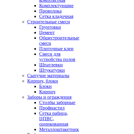
композитная
Комплектующие
Проволока
Сетка кладочная
Строительные смеси
Грунтовки
Цемент
Общестроительные
смеси
Плиточные клеи
Смеси для
устройства полов
Шпатлевки
Штукатурки
Сыпучие материалы
Кирпич, блоки
Блоки
Кирпич
Заборы и ограждения
Столбы заборные
Профнастил
Сетка рабица,
ЦПВС,
оцинкованная
Металлоштакетник