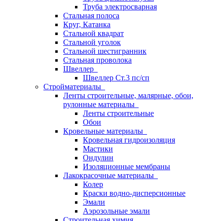
Труба электросварная
Стальная полоса
Круг, Катанка
Стальной квадрат
Стальной уголок
Стальной шестигранник
Стальная проволока
Швеллер
Швеллер Ст.3 пс/сп
Стройматериалы
Ленты строительные, малярные, обои,
рулонные материалы
Ленты строительные
Обои
Кровельные материалы
Кровельная гидроизоляция
Мастики
Ондулин
Изоляционные мембраны
Лакокрасочные материалы
Колер
Краски водно-дисперсионные
Эмали
Аэрозольные эмали
Строительная химия