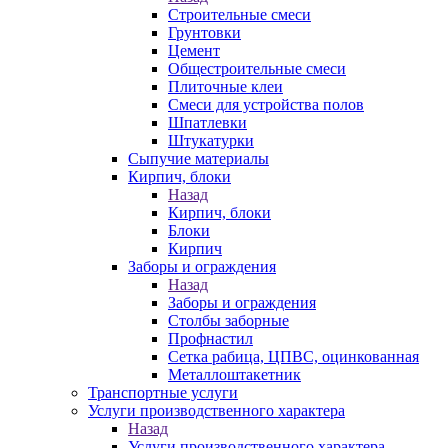
Строительные смеси
Грунтовки
Цемент
Общестроительные смеси
Плиточные клеи
Смеси для устройства полов
Шпатлевки
Штукатурки
Сыпучие материалы
Кирпич, блоки
Назад
Кирпич, блоки
Блоки
Кирпич
Заборы и ограждения
Назад
Заборы и ограждения
Столбы заборные
Профнастил
Сетка рабица, ЦПВС, оцинкованная
Металлоштакетник
Транспортные услуги
Услуги производственного характера
Назад
Услуги производственного характера