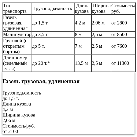
Тип
Длина
Ширина
Стоимость/
Грузоподъемность
транспорта
кузова
кузова
руб.
Газель
грузовая,
до 1,5 т.
4,2 м
2,06 м
от 2800
удлиненная
Манипулятор
до 3,5 т.
8 м
2,5 м
от 8500
Грузовой (с
открытым
до 5 т.
7 м
2,5 м
от 7600
бортом)
Длинномер
(седельный
до 20 т.*
13,5 м
2,5 м
от 11300
тягач)
Газель грузовая, удлиненная
Грузоподъемность
до 1,5 т.
Длина кузова
4,2 м
Ширина кузова
2,06 м
Стоимость/руб.
от 2100