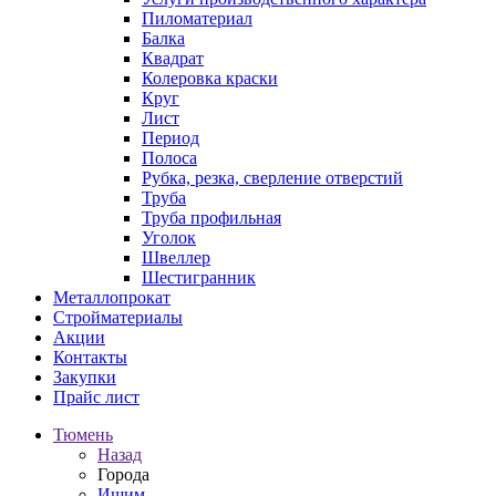
Пиломатериал
Балка
Квадрат
Колеровка краски
Круг
Лист
Период
Полоса
Рубка, резка, сверление отверстий
Труба
Труба профильная
Уголок
Швеллер
Шестигранник
Металлопрокат
Стройматериалы
Акции
Контакты
Закупки
Прайс лист
Тюмень
Назад
Города
Ишим