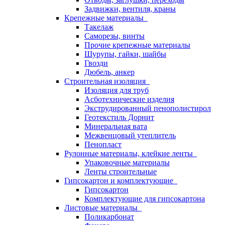
Задвижки, вентиля, краны
Крепежные материалы
Такелаж
Саморезы, винты
Прочие крепежные материалы
Шурупы, гайки, шайбы
Гвозди
Дюбель, анкер
Строительная изоляция
Изоляция для труб
Асботехнические изделия
Экструдированный пенополистирол
Геотекстиль Дорнит
Минеральная вата
Межвенцовый утеплитель
Пенопласт
Рулонные материалы, клейкие ленты
Упаковочные материалы
Ленты строительные
Гипсокартон и комплектующие
Гипсокартон
Комплектующие для гипсокартона
Листовые материалы
Поликарбонат