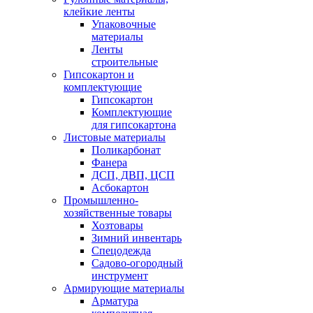
клейкие ленты
Упаковочные
материалы
Ленты
строительные
Гипсокартон и
комплектующие
Гипсокартон
Комплектующие
для гипсокартона
Листовые материалы
Поликарбонат
Фанера
ДСП, ДВП, ЦСП
Асбокартон
Промышленно-
хозяйственные товары
Хозтовары
Зимний инвентарь
Спецодежда
Садово-огородный
инструмент
Армирующие материалы
Арматура