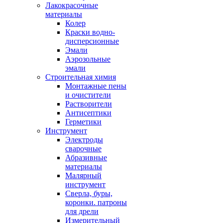
Лакокрасочные
материалы
Колер
Краски водно-
дисперсионные
Эмали
Аэрозольные
эмали
Строительная химия
Монтажные пены
и очистители
Растворители
Антисептики
Герметики
Инструмент
Электроды
сварочные
Абразивные
материалы
Малярный
инструмент
Сверла, буры,
коронки. патроны
для дрели
Измерительный