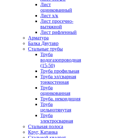
Лист
оцинкованный
Лист х/к
Лист просечно-
вытяжной
Лист рифленный
Арматура
Балка Двутавр
Стальные трубы
Труба
водогазопроводная
(15-50)
Труба профильная
Труба эл/сварная
тонкостенная
Труба
оцинкованная
Труба. некондиция
Труба
цельнотянутая
Труба
электросварная
Стальная полоса
Круг, Катанка
Стальной квадрат