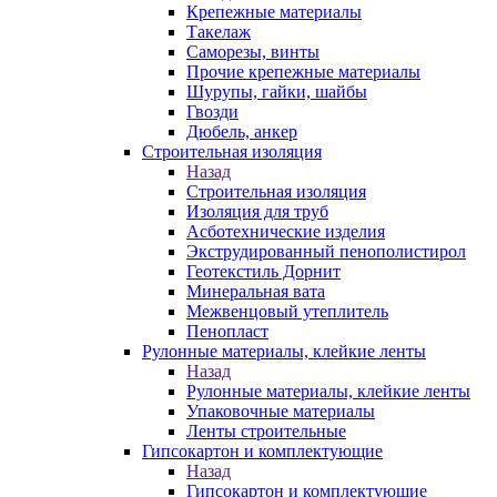
Крепежные материалы
Такелаж
Саморезы, винты
Прочие крепежные материалы
Шурупы, гайки, шайбы
Гвозди
Дюбель, анкер
Строительная изоляция
Назад
Строительная изоляция
Изоляция для труб
Асботехнические изделия
Экструдированный пенополистирол
Геотекстиль Дорнит
Минеральная вата
Межвенцовый утеплитель
Пенопласт
Рулонные материалы, клейкие ленты
Назад
Рулонные материалы, клейкие ленты
Упаковочные материалы
Ленты строительные
Гипсокартон и комплектующие
Назад
Гипсокартон и комплектующие