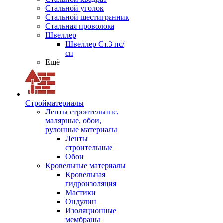
Стальной уголок
Стальной шестигранник
Стальная проволока
Швеллер
Швеллер Ст.3 пс/
сп
Ещё
Стройматериалы
Ленты строительные,
малярные, обои,
рулонные материалы
Ленты
строительные
Обои
Кровельные материалы
Кровельная
гидроизоляция
Мастики
Ондулин
Изоляционные
мембраны