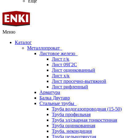
Ещё
Меню
Каталог
Металлопрокат
Листовое железо
Лист г/к
Лист 09Г2С
Лист оцинкованный
Лист х/к
Лист просечно-вытяжной
Лист рифленный
Арматура
Балка Двутавр
Стальные трубы
Труба водогазопроводная (15-50)
Труба профильная
Труба эл/сварная тонкостенная
Труба оцинкованная
Труба. некондиция
Труба цельнотянутая