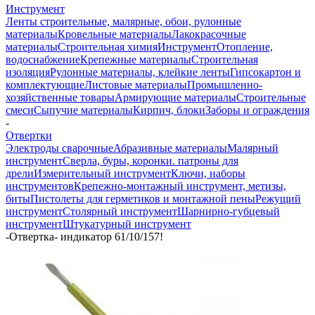
Инструмент
Ленты строительные, малярные, обои, рулонные
материалы
Кровельные материалы
Лакокрасочные
материалы
Строительная химия
Инструмент
Отопление,
водоснабжение
Крепежные материалы
Строительная
изоляция
Рулонные материалы, клейкие ленты
Гипсокартон и
комплектующие
Листовые материалы
Промышленно-
хозяйственные товары
Армирующие материалы
Строительные
смеси
Сыпучие материалы
Кирпич, блоки
Заборы и ограждения
-
Отвертки
Электроды сварочные
Абразивные материалы
Малярный
инструмент
Сверла, буры, коронки. патроны для
дрели
Измерительный инструмент
Ключи, наборы
инструментов
Крепежно-монтажный инструмент, метизы,
биты
Пистолеты для герметиков и монтажной пены
Режущий
инструмент
Столярный инструмент
Шарнирно-губцевый
инструмент
Штукатурный инструмент
-
Отвертка- индикатор 61/10/157!