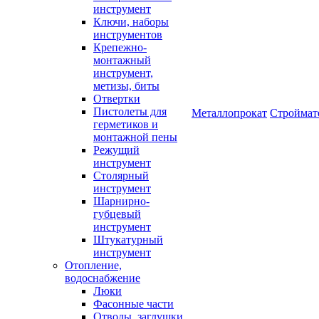
инструмент
Ключи, наборы
инструментов
Крепежно-
монтажный
инструмент,
метизы, биты
Отвертки
Пистолеты для
Металлопрокат
Строймат
герметиков и
монтажной пены
Режущий
инструмент
Столярный
инструмент
Шарнирно-
губцевый
инструмент
Штукатурный
инструмент
Отопление,
водоснабжение
Люки
Фасонные части
Отводы, заглушки,