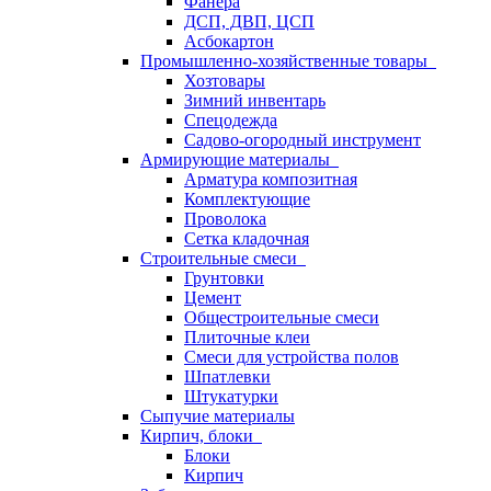
Фанера
ДСП, ДВП, ЦСП
Асбокартон
Промышленно-хозяйственные товары
Хозтовары
Зимний инвентарь
Спецодежда
Садово-огородный инструмент
Армирующие материалы
Арматура композитная
Комплектующие
Проволока
Сетка кладочная
Строительные смеси
Грунтовки
Цемент
Общестроительные смеси
Плиточные клеи
Смеси для устройства полов
Шпатлевки
Штукатурки
Сыпучие материалы
Кирпич, блоки
Блоки
Кирпич