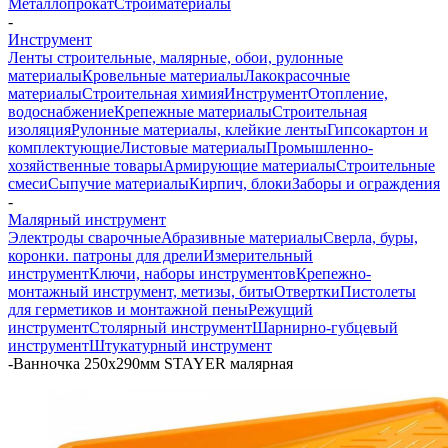
Металлопрокат
Стройматериалы
-
Инструмент
Ленты строительные, малярные, обои, рулонные
материалы
Кровельные материалы
Лакокрасочные
материалы
Строительная химия
Инструмент
Отопление,
водоснабжение
Крепежные материалы
Строительная
изоляция
Рулонные материалы, клейкие ленты
Гипсокартон и
комплектующие
Листовые материалы
Промышленно-
хозяйственные товары
Армирующие материалы
Строительные
смеси
Сыпучие материалы
Кирпич, блоки
Заборы и ограждения
-
Малярный инструмент
Электроды сварочные
Абразивные материалы
Сверла, буры,
коронки. патроны для дрели
Измерительный
инструмент
Ключи, наборы инструментов
Крепежно-
монтажный инструмент, метизы, биты
Отвертки
Пистолеты
для герметиков и монтажной пены
Режущий
инструмент
Столярный инструмент
Шарнирно-губцевый
инструмент
Штукатурный инструмент
-
Ванночка 250х290мм STAYER малярная