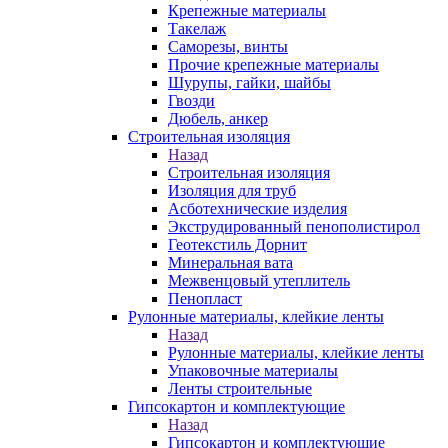
Крепежные материалы
Такелаж
Саморезы, винты
Прочие крепежные материалы
Шурупы, гайки, шайбы
Гвозди
Дюбель, анкер
Строительная изоляция
Назад
Строительная изоляция
Изоляция для труб
Асботехнические изделия
Экструдированный пенополистирол
Геотекстиль Дорнит
Минеральная вата
Межвенцовый утеплитель
Пенопласт
Рулонные материалы, клейкие ленты
Назад
Рулонные материалы, клейкие ленты
Упаковочные материалы
Ленты строительные
Гипсокартон и комплектующие
Назад
Гипсокартон и комплектующие