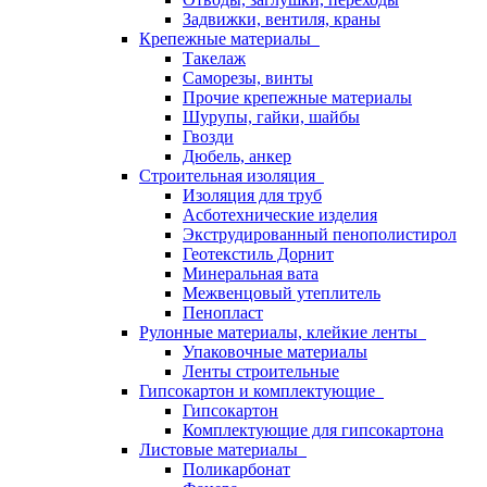
Задвижки, вентиля, краны
Крепежные материалы
Такелаж
Саморезы, винты
Прочие крепежные материалы
Шурупы, гайки, шайбы
Гвозди
Дюбель, анкер
Строительная изоляция
Изоляция для труб
Асботехнические изделия
Экструдированный пенополистирол
Геотекстиль Дорнит
Минеральная вата
Межвенцовый утеплитель
Пенопласт
Рулонные материалы, клейкие ленты
Упаковочные материалы
Ленты строительные
Гипсокартон и комплектующие
Гипсокартон
Комплектующие для гипсокартона
Листовые материалы
Поликарбонат