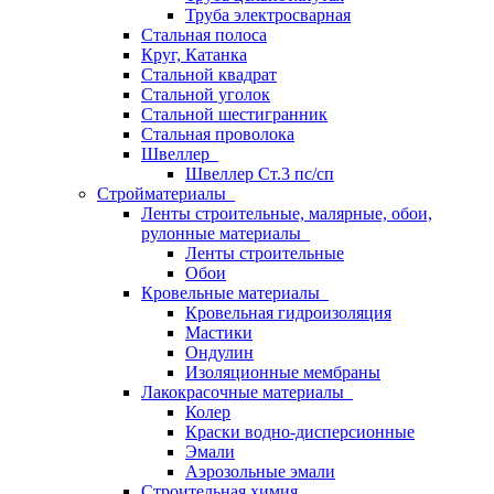
Труба электросварная
Стальная полоса
Круг, Катанка
Стальной квадрат
Стальной уголок
Стальной шестигранник
Стальная проволока
Швеллер
Швеллер Ст.3 пс/сп
Стройматериалы
Ленты строительные, малярные, обои,
рулонные материалы
Ленты строительные
Обои
Кровельные материалы
Кровельная гидроизоляция
Мастики
Ондулин
Изоляционные мембраны
Лакокрасочные материалы
Колер
Краски водно-дисперсионные
Эмали
Аэрозольные эмали
Строительная химия