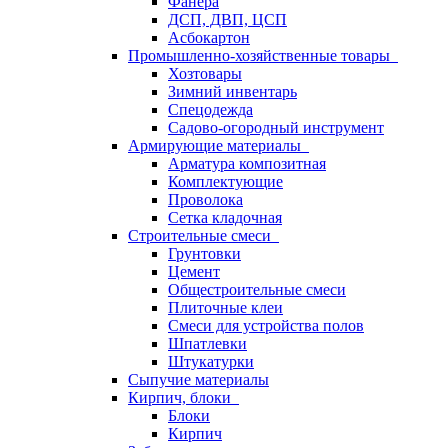
Фанера
ДСП, ДВП, ЦСП
Асбокартон
Промышленно-хозяйственные товары
Хозтовары
Зимний инвентарь
Спецодежда
Садово-огородный инструмент
Армирующие материалы
Арматура композитная
Комплектующие
Проволока
Сетка кладочная
Строительные смеси
Грунтовки
Цемент
Общестроительные смеси
Плиточные клеи
Смеси для устройства полов
Шпатлевки
Штукатурки
Сыпучие материалы
Кирпич, блоки
Блоки
Кирпич