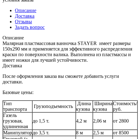
Описание
Доставка
Отзывы
Задать вопрос
Описание
Малярная пластмассовая ванночка STAYER имеет размеры
150х290 мм и применяется для эффективного распределения
краски по поверхности валика. Выполнена из пластмассы и
имеет ножки для лучшей устойчивости.
Доставка
После оформления заказа вы сможете добавить услуги
доставки.
Базовые цены:
Тип
Длина
Ширина
Стоимость/
Грузоподъемность
транспорта
кузова
кузова
руб.
Газель
грузовая,
до 1,5 т.
4,2 м
2,06 м
от 2800
удлиненная
Манипулятор
до 3,5 т.
8 м
2,5 м
от 8500
Грузовой (с