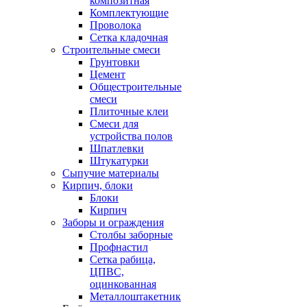
композитная
Комплектующие
Проволока
Сетка кладочная
Строительные смеси
Грунтовки
Цемент
Общестроительные
смеси
Плиточные клеи
Смеси для
устройства полов
Шпатлевки
Штукатурки
Сыпучие материалы
Кирпич, блоки
Блоки
Кирпич
Заборы и ограждения
Столбы заборные
Профнастил
Сетка рабица,
ЦПВС,
оцинкованная
Металлоштакетник