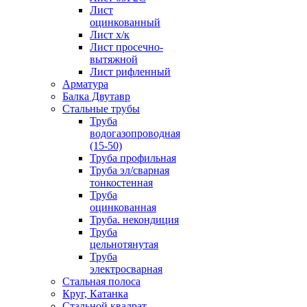
Лист
оцинкованный
Лист х/к
Лист просечно-
вытяжной
Лист рифленный
Арматура
Балка Двутавр
Стальные трубы
Труба
водогазопроводная
(15-50)
Труба профильная
Труба эл/сварная
тонкостенная
Труба
оцинкованная
Труба. некондиция
Труба
цельнотянутая
Труба
электросварная
Стальная полоса
Круг, Катанка
Стальной квадрат