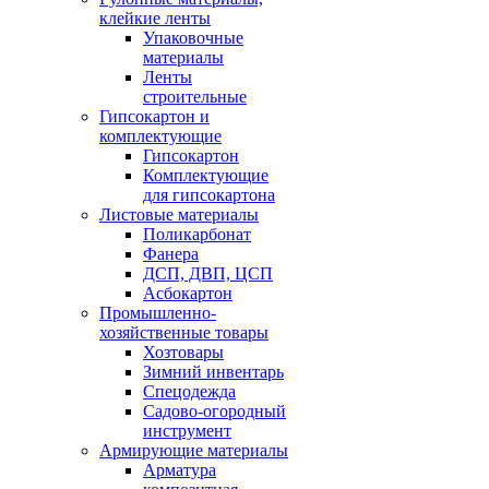
клейкие ленты
Упаковочные
материалы
Ленты
строительные
Гипсокартон и
комплектующие
Гипсокартон
Комплектующие
для гипсокартона
Листовые материалы
Поликарбонат
Фанера
ДСП, ДВП, ЦСП
Асбокартон
Промышленно-
хозяйственные товары
Хозтовары
Зимний инвентарь
Спецодежда
Садово-огородный
инструмент
Армирующие материалы
Арматура