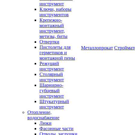
инструмент
Ключи, наборы
инструментов
Крепежно-
монтажный
инструмент,
метизы, биты
Отвертки
Пистолеты для
Металлопрокат
Строймат
герметиков и
монтажной пены
Режущий
инструмент
Столярный
инструмент
Шарнирно-
губцевый
инструмент
Штукатурный
инструмент
Отопление,
водоснабжение
Люки
Фасонные части
Отводы, заглушки,