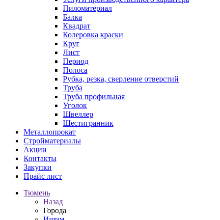
Пиломатериал
Балка
Квадрат
Колеровка краски
Круг
Лист
Период
Полоса
Рубка, резка, сверление отверстий
Труба
Труба профильная
Уголок
Швеллер
Шестигранник
Металлопрокат
Стройматериалы
Акции
Контакты
Закупки
Прайс лист
Тюмень
Назад
Города
Ишим