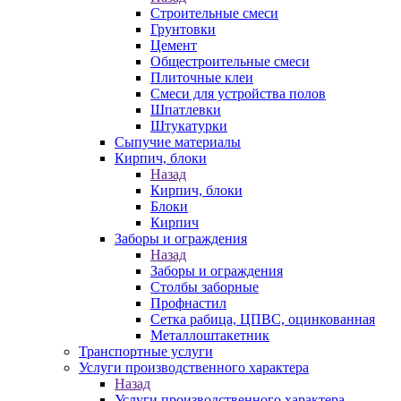
Строительные смеси
Грунтовки
Цемент
Общестроительные смеси
Плиточные клеи
Смеси для устройства полов
Шпатлевки
Штукатурки
Сыпучие материалы
Кирпич, блоки
Назад
Кирпич, блоки
Блоки
Кирпич
Заборы и ограждения
Назад
Заборы и ограждения
Столбы заборные
Профнастил
Сетка рабица, ЦПВС, оцинкованная
Металлоштакетник
Транспортные услуги
Услуги производственного характера
Назад
Услуги производственного характера