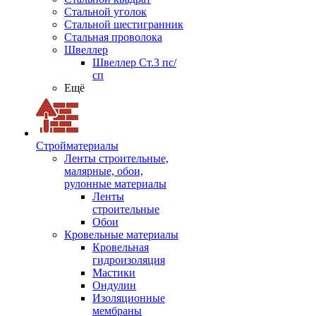
Стальной уголок
Стальной шестигранник
Стальная проволока
Швеллер
Швеллер Ст.3 пс/
сп
Ещё
Стройматериалы
Ленты строительные,
малярные, обои,
рулонные материалы
Ленты
строительные
Обои
Кровельные материалы
Кровельная
гидроизоляция
Мастики
Ондулин
Изоляционные
мембраны