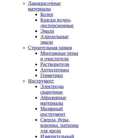
Лакокрасочные
материалы
Колер
Краски водно-
дисперсионные
Эмали
Аэрозольные
эмали
Строительная химия
Монтажные пены
и очистители
Растворители
Антисептики
Герметики
Инструмент
Электроды
сварочные
Абразивные
материалы
Малярный
инструмент
Сверла, буры,
коронки. патроны
для дрели
Измерительный