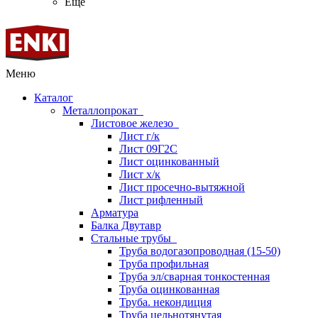
Ещё
Меню
Каталог
Металлопрокат
Листовое железо
Лист г/к
Лист 09Г2С
Лист оцинкованный
Лист х/к
Лист просечно-вытяжной
Лист рифленный
Арматура
Балка Двутавр
Стальные трубы
Труба водогазопроводная (15-50)
Труба профильная
Труба эл/сварная тонкостенная
Труба оцинкованная
Труба. некондиция
Труба цельнотянутая