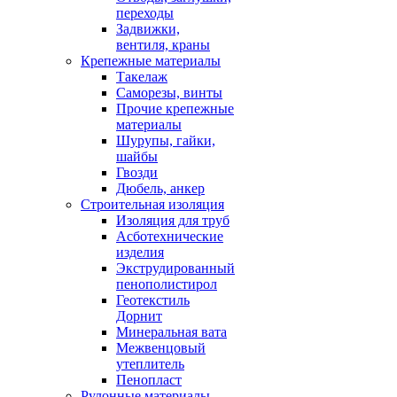
переходы
Задвижки,
вентиля, краны
Крепежные материалы
Такелаж
Саморезы, винты
Прочие крепежные
материалы
Шурупы, гайки,
шайбы
Гвозди
Дюбель, анкер
Строительная изоляция
Изоляция для труб
Асботехнические
изделия
Экструдированный
пенополистирол
Геотекстиль
Дорнит
Минеральная вата
Межвенцовый
утеплитель
Пенопласт
Рулонные материалы,