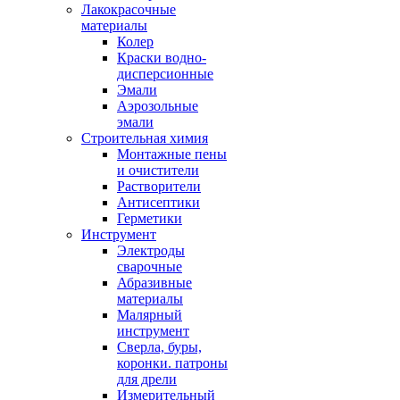
Лакокрасочные
материалы
Колер
Краски водно-
дисперсионные
Эмали
Аэрозольные
эмали
Строительная химия
Монтажные пены
и очистители
Растворители
Антисептики
Герметики
Инструмент
Электроды
сварочные
Абразивные
материалы
Малярный
инструмент
Сверла, буры,
коронки. патроны
для дрели
Измерительный