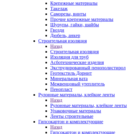
Крепежные материалы
Такелаж
Саморезы, винты
Прочие крепежные материалы
Шурупы, гайки, шайбы
Гвозди
Дюбель, анкер
Строительная изоляция
Назад
Строительная изоляция
Изоляция для труб
Асботехнические изделия
Экструдированный пенополистирол
Геотекстиль Дорнит
Минеральная вата
Межвенцовый утеплитель
Пенопласт
Рулонные материалы, клейкие ленты
Назад
Рулонные материалы, клейкие ленты
Упаковочные материалы
Ленты строительные
Гипсокартон и комплектующие
Назад
Гипсокартон и комплектующие