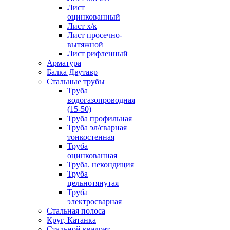
Лист
оцинкованный
Лист х/к
Лист просечно-
вытяжной
Лист рифленный
Арматура
Балка Двутавр
Стальные трубы
Труба
водогазопроводная
(15-50)
Труба профильная
Труба эл/сварная
тонкостенная
Труба
оцинкованная
Труба. некондиция
Труба
цельнотянутая
Труба
электросварная
Стальная полоса
Круг, Катанка
Стальной квадрат