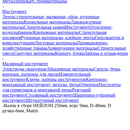
Металлопрокат
Стройматериалы
-
Инструмент
Ленты строительные, малярные, обои, рулонные
материалы
Кровельные материалы
Лакокрасочные
материалы
Строительная химия
Инструмент
Отопление,
водоснабжение
Крепежные материалы
Строительная
изоляция
Рулонные материалы, клейкие ленты
Гипсокартон и
комплектующие
Листовые материалы
Промышленно-
хозяйственные товары
Армирующие материалы
Строительные
смеси
Сыпучие материалы
Кирпич, блоки
Заборы и ограждения
-
Малярный инструмент
Электроды сварочные
Абразивные материалы
Сверла, буры,
коронки. патроны для дрели
Измерительный
инструмент
Ключи, наборы инструментов
Крепежно-
монтажный инструмент, метизы, биты
Отвертки
Пистолеты
для герметиков и монтажной пены
Режущий
инструмент
Столярный инструмент
Шарнирно-губцевый
инструмент
Штукатурный инструмент
-
Валик в сборе НЕЙЛОН 250мм, ворс 9мм, D-48мм, D
ручки-6мм, Matrix