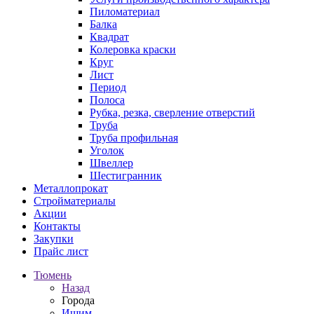
Пиломатериал
Балка
Квадрат
Колеровка краски
Круг
Лист
Период
Полоса
Рубка, резка, сверление отверстий
Труба
Труба профильная
Уголок
Швеллер
Шестигранник
Металлопрокат
Стройматериалы
Акции
Контакты
Закупки
Прайс лист
Тюмень
Назад
Города
Ишим