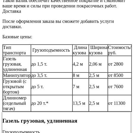
Такой валик обеспечит качественное покрытие и сэкономит
ваше время и силы при проведении покрасочных работ.
Доставка
После оформления заказа вы сможете добавить услуги
доставки.
Базовые цены:
Тип
Длина
Ширина
Стоимость/
Грузоподъемность
транспорта
кузова
кузова
руб.
Газель
грузовая,
до 1,5 т.
4,2 м
2,06 м
от 2800
удлиненная
Манипулятор
до 3,5 т.
8 м
2,5 м
от 8500
Грузовой (с
открытым
до 5 т.
7 м
2,5 м
от 7600
бортом)
Длинномер
(седельный
до 20 т.*
13,5 м
2,5 м
от 11300
тягач)
Газель грузовая, удлиненная
Грузоподъемность