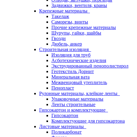
Задвижки, вентиля, краны
Крепежные материалы
Такелаж
Саморезы, винты
Прочие крепежные материалы
Шурупы, гайки, шайбы
Гвозди
Дюбель, анкер
Строительная изоляция
Изоляция для труб
Асботехнические изделия
Экструдированный пенополистирол
Геотекстиль Дорнит
Минеральная вата
Межвенцовый утеплитель
Пенопласт
Рулонные материалы, клейкие ленты
Упаковочные материалы
Ленты строительные
Гипсокартон и комплектующие
Гипсокартон
Комплектующие для гипсокартона
Листовые материалы
Поликарбонат