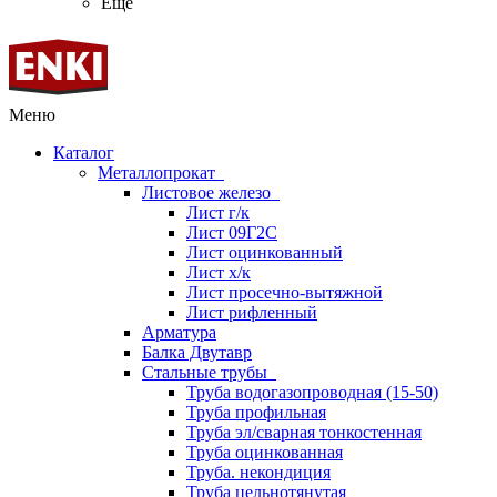
Ещё
Меню
Каталог
Металлопрокат
Листовое железо
Лист г/к
Лист 09Г2С
Лист оцинкованный
Лист х/к
Лист просечно-вытяжной
Лист рифленный
Арматура
Балка Двутавр
Стальные трубы
Труба водогазопроводная (15-50)
Труба профильная
Труба эл/сварная тонкостенная
Труба оцинкованная
Труба. некондиция
Труба цельнотянутая