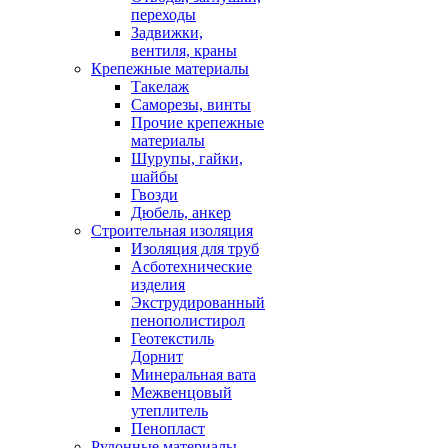
переходы
Задвижки,
вентиля, краны
Крепежные материалы
Такелаж
Саморезы, винты
Прочие крепежные
материалы
Шурупы, гайки,
шайбы
Гвозди
Дюбель, анкер
Строительная изоляция
Изоляция для труб
Асботехнические
изделия
Экструдированный
пенополистирол
Геотекстиль
Дорнит
Минеральная вата
Межвенцовый
утеплитель
Пенопласт
Рулонные материалы,