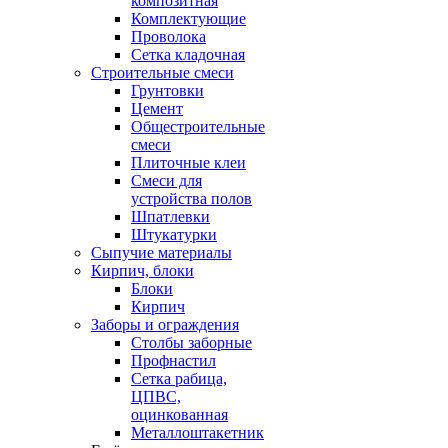
композитная
Комплектующие
Проволока
Сетка кладочная
Строительные смеси
Грунтовки
Цемент
Общестроительные
смеси
Плиточные клеи
Смеси для
устройства полов
Шпатлевки
Штукатурки
Сыпучие материалы
Кирпич, блоки
Блоки
Кирпич
Заборы и ограждения
Столбы заборные
Профнастил
Сетка рабица,
ЦПВС,
оцинкованная
Металлоштакетник