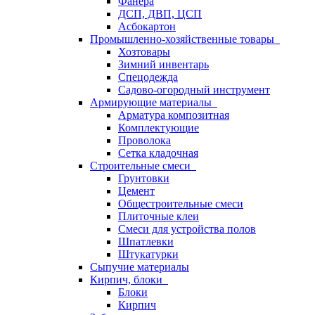
Фанера
ДСП, ДВП, ЦСП
Асбокартон
Промышленно-хозяйственные товары
Хозтовары
Зимний инвентарь
Спецодежда
Садово-огородный инструмент
Армирующие материалы
Арматура композитная
Комплектующие
Проволока
Сетка кладочная
Строительные смеси
Грунтовки
Цемент
Общестроительные смеси
Плиточные клеи
Смеси для устройства полов
Шпатлевки
Штукатурки
Сыпучие материалы
Кирпич, блоки
Блоки
Кирпич