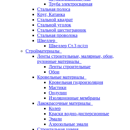
Труба электросварная
Стальная полоса
Круг, Катанка
Стальной квадрат
Стальной уголок
Стальной шестигранник
Стальная проволока
Швеллер
Швеллер Ст.3 пс/сп
Стройматериалы
Ленты строительные, малярные, обои,
рулонные материалы
Ленты строительные
Обои
Кровельные материалы
Кровельная гидроизоляция
Мастики
Ондулин
Изоляционные мембраны
Лакокрасочные материалы
Колер
Краски водно-дисперсионные
Эмали
Аэрозольные эмали
Строительная химия