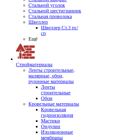
Стальной уголок
Стальной шестигранник
Стальная проволока
Швеллер
Швеллер Ст.3 пс/
сп
Ещё
Стройматериалы
Ленты строительные,
малярные, обои,
рулонные материалы
Ленты
строительные
Обои
Кровельные материалы
Кровельная
гидроизоляция
Мастики
Ондулин
Изоляционные
мембраны