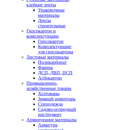
клейкие ленты
Упаковочные
материалы
Ленты
строительные
Гипсокартон и
комплектующие
Гипсокартон
Комплектующие
для гипсокартона
Листовые материалы
Поликарбонат
Фанера
ДСП, ДВП, ЦСП
Асбокартон
Промышленно-
хозяйственные товары
Хозтовары
Зимний инвентарь
Спецодежда
Садово-огородный
инструмент
Армирующие материалы
Арматура