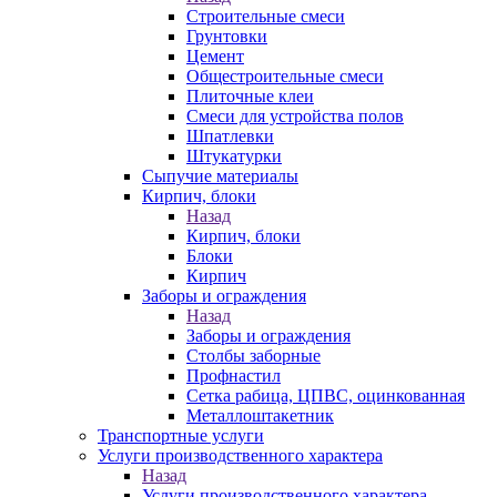
Строительные смеси
Грунтовки
Цемент
Общестроительные смеси
Плиточные клеи
Смеси для устройства полов
Шпатлевки
Штукатурки
Сыпучие материалы
Кирпич, блоки
Назад
Кирпич, блоки
Блоки
Кирпич
Заборы и ограждения
Назад
Заборы и ограждения
Столбы заборные
Профнастил
Сетка рабица, ЦПВС, оцинкованная
Металлоштакетник
Транспортные услуги
Услуги производственного характера
Назад
Услуги производственного характера