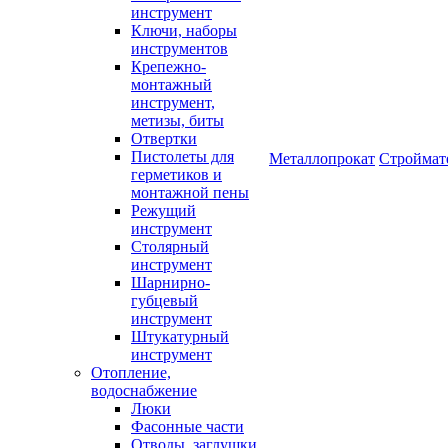
инструмент
Ключи, наборы
инструментов
Крепежно-
монтажный
инструмент,
метизы, биты
Отвертки
Пистолеты для
Металлопрокат
Строймат
герметиков и
монтажной пены
Режущий
инструмент
Столярный
инструмент
Шарнирно-
губцевый
инструмент
Штукатурный
инструмент
Отопление,
водоснабжение
Люки
Фасонные части
Отводы, заглушки,