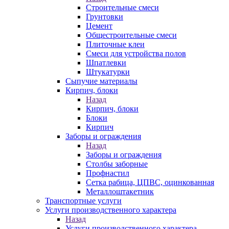
Строительные смеси
Грунтовки
Цемент
Общестроительные смеси
Плиточные клеи
Смеси для устройства полов
Шпатлевки
Штукатурки
Сыпучие материалы
Кирпич, блоки
Назад
Кирпич, блоки
Блоки
Кирпич
Заборы и ограждения
Назад
Заборы и ограждения
Столбы заборные
Профнастил
Сетка рабица, ЦПВС, оцинкованная
Металлоштакетник
Транспортные услуги
Услуги производственного характера
Назад
Услуги производственного характера