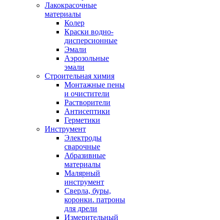
Лакокрасочные
материалы
Колер
Краски водно-
дисперсионные
Эмали
Аэрозольные
эмали
Строительная химия
Монтажные пены
и очистители
Растворители
Антисептики
Герметики
Инструмент
Электроды
сварочные
Абразивные
материалы
Малярный
инструмент
Сверла, буры,
коронки. патроны
для дрели
Измерительный