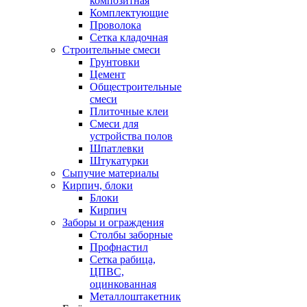
композитная
Комплектующие
Проволока
Сетка кладочная
Строительные смеси
Грунтовки
Цемент
Общестроительные
смеси
Плиточные клеи
Смеси для
устройства полов
Шпатлевки
Штукатурки
Сыпучие материалы
Кирпич, блоки
Блоки
Кирпич
Заборы и ограждения
Столбы заборные
Профнастил
Сетка рабица,
ЦПВС,
оцинкованная
Металлоштакетник