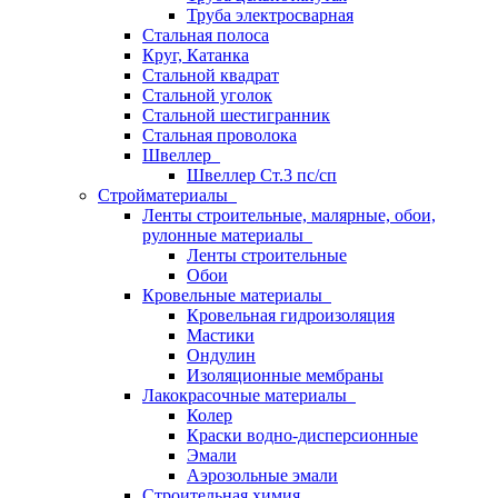
Труба электросварная
Стальная полоса
Круг, Катанка
Стальной квадрат
Стальной уголок
Стальной шестигранник
Стальная проволока
Швеллер
Швеллер Ст.3 пс/сп
Стройматериалы
Ленты строительные, малярные, обои,
рулонные материалы
Ленты строительные
Обои
Кровельные материалы
Кровельная гидроизоляция
Мастики
Ондулин
Изоляционные мембраны
Лакокрасочные материалы
Колер
Краски водно-дисперсионные
Эмали
Аэрозольные эмали
Строительная химия