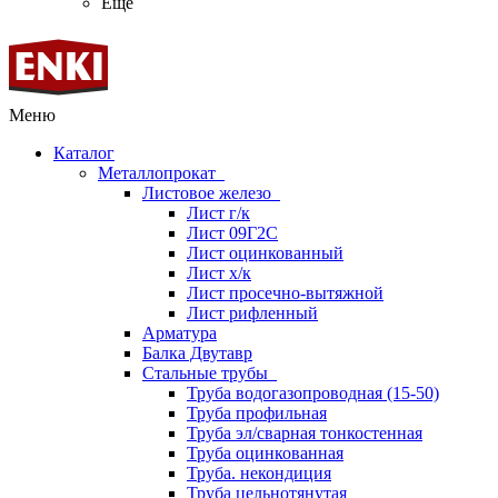
Ещё
Меню
Каталог
Металлопрокат
Листовое железо
Лист г/к
Лист 09Г2С
Лист оцинкованный
Лист х/к
Лист просечно-вытяжной
Лист рифленный
Арматура
Балка Двутавр
Стальные трубы
Труба водогазопроводная (15-50)
Труба профильная
Труба эл/сварная тонкостенная
Труба оцинкованная
Труба. некондиция
Труба цельнотянутая