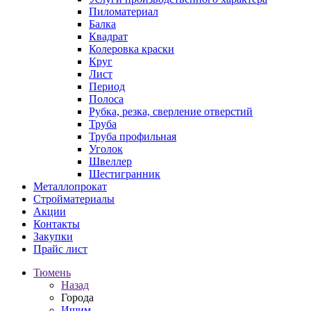
Пиломатериал
Балка
Квадрат
Колеровка краски
Круг
Лист
Период
Полоса
Рубка, резка, сверление отверстий
Труба
Труба профильная
Уголок
Швеллер
Шестигранник
Металлопрокат
Стройматериалы
Акции
Контакты
Закупки
Прайс лист
Тюмень
Назад
Города
Ишим