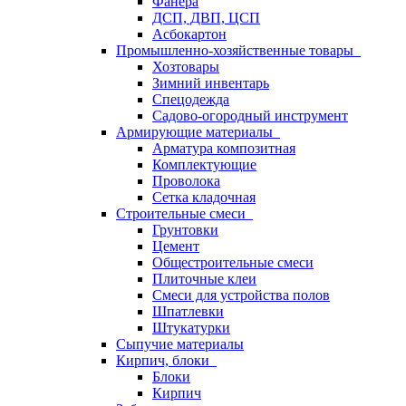
Фанера
ДСП, ДВП, ЦСП
Асбокартон
Промышленно-хозяйственные товары
Хозтовары
Зимний инвентарь
Спецодежда
Садово-огородный инструмент
Армирующие материалы
Арматура композитная
Комплектующие
Проволока
Сетка кладочная
Строительные смеси
Грунтовки
Цемент
Общестроительные смеси
Плиточные клеи
Смеси для устройства полов
Шпатлевки
Штукатурки
Сыпучие материалы
Кирпич, блоки
Блоки
Кирпич