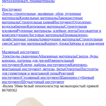
Металлопрокат
Стройматериалы
-
Инструмент
Ленты строительные, малярные, обои, рулонные
материалы
Кровельные материалы
Лакокрасочные
материалы
Строительная химия
Инструмент
Отопление,
водоснабжение
Крепежные материалы
Строительная
изоляция
Рулонные материалы, клейкие ленты
Гипсокартон и
комплектующие
Листовые материалы
Промышленно-
хозяйственные товары
Армирующие материалы
Строительные
смеси
Сыпучие материалы
Кирпич, блоки
Заборы и ограждения
-
Малярный инструмент
Электроды сварочные
Абразивные материалы
Сверла, буры,
коронки. патроны для дрели
Измерительный
инструмент
Ключи, наборы инструментов
Крепежно-
монтажный инструмент, метизы, биты
Отвертки
Пистолеты
для герметиков и монтажной пены
Режущий
инструмент
Столярный инструмент
Шарнирно-губцевый
инструмент
Штукатурный инструмент
-
Валик 50мм белый пенополиэстер мелкопористый прямой
86700502