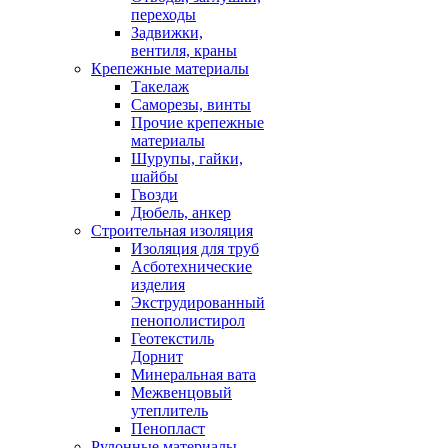
переходы
Задвижки,
вентиля, краны
Крепежные материалы
Такелаж
Саморезы, винты
Прочие крепежные
материалы
Шурупы, гайки,
шайбы
Гвозди
Дюбель, анкер
Строительная изоляция
Изоляция для труб
Асботехнические
изделия
Экструдированный
пенополистирол
Геотекстиль
Дорнит
Минеральная вата
Межвенцовый
утеплитель
Пенопласт
Рулонные материалы,