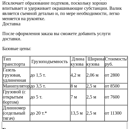
Исключает образование подтеков, поскольку хорошо
впитывает и удерживает окрашивающие субстанции. Валик
является съемной деталью и, по мере необходимости, легко
меняется на рукоятке.
Доставка
После оформления заказа вы сможете добавить услуги
доставки.
Базовые цены:
Тип
Длина
Ширина
Стоимость/
Грузоподъемность
транспорта
кузова
кузова
руб.
Газель
грузовая,
до 1,5 т.
4,2 м
2,06 м
от 2800
удлиненная
Манипулятор
до 3,5 т.
8 м
2,5 м
от 8500
Грузовой (с
открытым
до 5 т.
7 м
2,5 м
от 7600
бортом)
Длинномер
(седельный
до 20 т.*
13,5 м
2,5 м
от 11300
тягач)