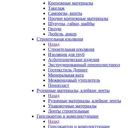
Крепежные материалы
Такелаж
Саморезы, винты
Прочие крепежные материалы
Шурупы, гайки, шайбы
Гвозди
Дюбель, анкер
Строительная изоляция
Назад
Строительная изоляция
Изоляция для труб
Асботехнические изделия
Экструдированный пенополистирол
Геотекстиль Дорнит
Минеральная вата
Межвенцовый утеплитель
Пенопласт
Рулонные материалы, клейкие ленты
Назад
Рулонные материалы, клейкие ленты
Упаковочные материалы
Ленты строительные
Гипсокартон и комплектующие
Назад
Гипсокартон и комплектующие