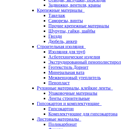
Задвижки, вентиля, краны
Крепежные материалы
Такелаж
Саморезы, винты
Прочие крепежные материалы
Шурупы, гайки, шайбы
Гвозди
Дюбель, анкер
Строительная изоляция
Изоляция для труб
Асботехнические изделия
Экструдированный пенополистирол
Геотекстиль Дорнит
Минеральная вата
Межвенцовый утеплитель
Пенопласт
Рулонные материалы, клейкие ленты
Упаковочные материалы
Ленты строительные
Гипсокартон и комплектующие
Гипсокартон
Комплектующие для гипсокартона
Листовые материалы
Поликарбонат