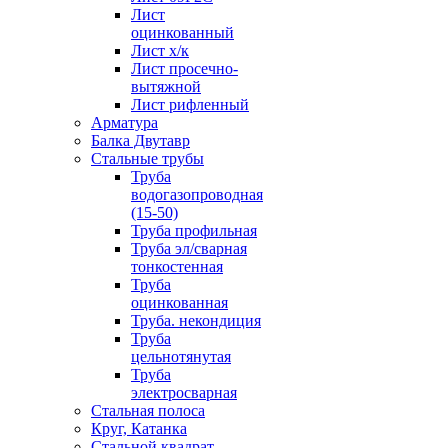
Лист
оцинкованный
Лист х/к
Лист просечно-
вытяжной
Лист рифленный
Арматура
Балка Двутавр
Стальные трубы
Труба
водогазопроводная
(15-50)
Труба профильная
Труба эл/сварная
тонкостенная
Труба
оцинкованная
Труба. некондиция
Труба
цельнотянутая
Труба
электросварная
Стальная полоса
Круг, Катанка
Стальной квадрат