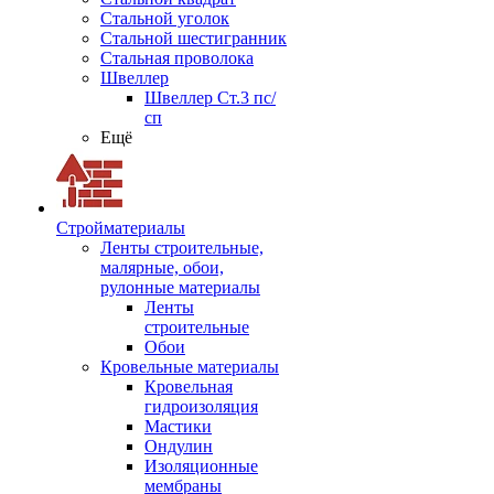
Стальной уголок
Стальной шестигранник
Стальная проволока
Швеллер
Швеллер Ст.3 пс/
сп
Ещё
Стройматериалы
Ленты строительные,
малярные, обои,
рулонные материалы
Ленты
строительные
Обои
Кровельные материалы
Кровельная
гидроизоляция
Мастики
Ондулин
Изоляционные
мембраны