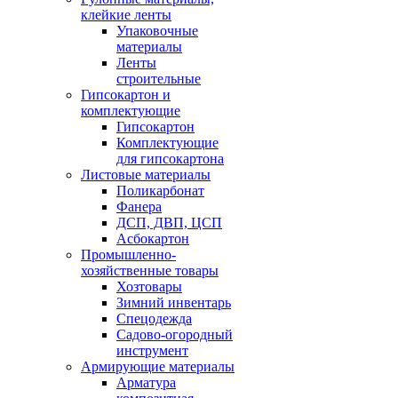
клейкие ленты
Упаковочные
материалы
Ленты
строительные
Гипсокартон и
комплектующие
Гипсокартон
Комплектующие
для гипсокартона
Листовые материалы
Поликарбонат
Фанера
ДСП, ДВП, ЦСП
Асбокартон
Промышленно-
хозяйственные товары
Хозтовары
Зимний инвентарь
Спецодежда
Садово-огородный
инструмент
Армирующие материалы
Арматура