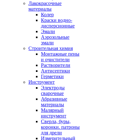
Лакокрасочные
материалы
Колер
Краски водно-
дисперсионные
Эмали
Аэрозольные
эмали
Строительная химия
Монтажные пены
и очистители
Растворители
Антисептики
Герметики
Инструмент
Электроды
сварочные
Абразивные
материалы
Малярный
инструмент
Сверла, буры,
коронки. патроны
для дрели
Измерительный