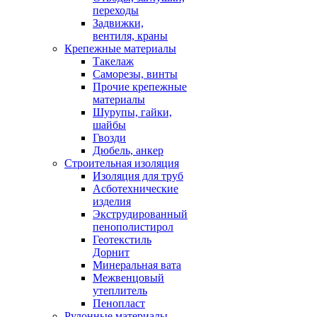
переходы
Задвижки,
вентиля, краны
Крепежные материалы
Такелаж
Саморезы, винты
Прочие крепежные
материалы
Шурупы, гайки,
шайбы
Гвозди
Дюбель, анкер
Строительная изоляция
Изоляция для труб
Асботехнические
изделия
Экструдированный
пенополистирол
Геотекстиль
Дорнит
Минеральная вата
Межвенцовый
утеплитель
Пенопласт
Рулонные материалы,