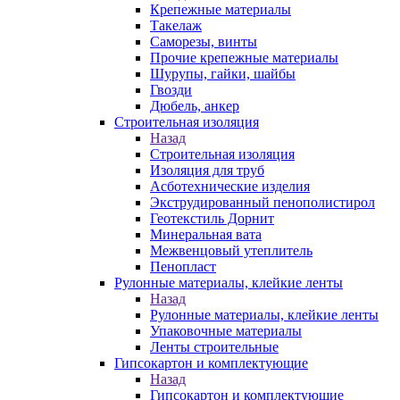
Крепежные материалы
Такелаж
Саморезы, винты
Прочие крепежные материалы
Шурупы, гайки, шайбы
Гвозди
Дюбель, анкер
Строительная изоляция
Назад
Строительная изоляция
Изоляция для труб
Асботехнические изделия
Экструдированный пенополистирол
Геотекстиль Дорнит
Минеральная вата
Межвенцовый утеплитель
Пенопласт
Рулонные материалы, клейкие ленты
Назад
Рулонные материалы, клейкие ленты
Упаковочные материалы
Ленты строительные
Гипсокартон и комплектующие
Назад
Гипсокартон и комплектующие