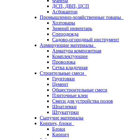
Фанера
ДСП, ДВП, ЦСП
Асбокартон
Промышленно-хозяйственные товары
Хозтовары
Зимний инвентарь
Спецодежда
Садово-огородный инструмент
Армирующие материалы
Арматура композитная
Комплектующие
Проволока
Сетка кладочная
Строительные смеси
Грунтовки
Цемент
Общестроительные смеси
Плиточные клеи
Смеси для устройства полов
Шпатлевки
Штукатурки
Сыпучие материалы
Кирпич, блоки
Блоки
Кирпич