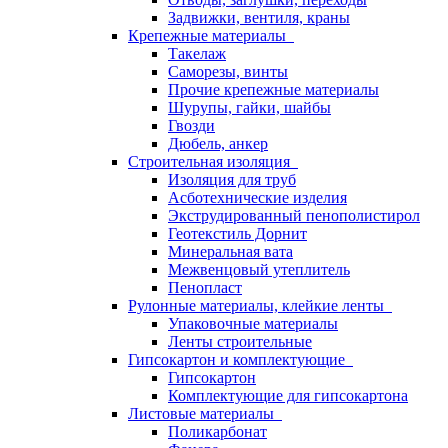
Задвижки, вентиля, краны
Крепежные материалы
Такелаж
Саморезы, винты
Прочие крепежные материалы
Шурупы, гайки, шайбы
Гвозди
Дюбель, анкер
Строительная изоляция
Изоляция для труб
Асботехнические изделия
Экструдированный пенополистирол
Геотекстиль Дорнит
Минеральная вата
Межвенцовый утеплитель
Пенопласт
Рулонные материалы, клейкие ленты
Упаковочные материалы
Ленты строительные
Гипсокартон и комплектующие
Гипсокартон
Комплектующие для гипсокартона
Листовые материалы
Поликарбонат