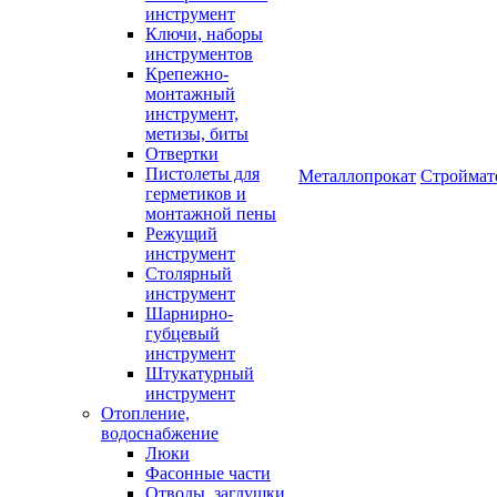
инструмент
Ключи, наборы
инструментов
Крепежно-
монтажный
инструмент,
метизы, биты
Отвертки
Пистолеты для
Металлопрокат
Строймат
герметиков и
монтажной пены
Режущий
инструмент
Столярный
инструмент
Шарнирно-
губцевый
инструмент
Штукатурный
инструмент
Отопление,
водоснабжение
Люки
Фасонные части
Отводы, заглушки,