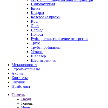
Пиломатериал
Балка
Квадрат
Колеровка краски
Круг
Лист
Период
Полоса
Рубка, резка, сверление отверстий
Труба
Труба профильная
Уголок
Швеллер
Шестигранник
Металлопрокат
Стройматериалы
Акции
Контакты
Закупки
Прайс лист
Тюмень
Назад
Города
Ишим