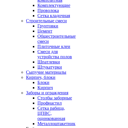
композитная
Комплектующие
Проволока
Сетка кладочная
Строительные смеси
Грунтовки
Цемент
Общестроительные
смеси
Плиточные клеи
Смеси для
устройства полов
Шпатлевки
Штукатурки
Сыпучие материалы
Кирпич, блоки
Блоки
Кирпич
Заборы и ограждения
Столбы заборные
Профнастил
Сетка рабица,
ЦПВС,
оцинкованная
Металлоштакетник