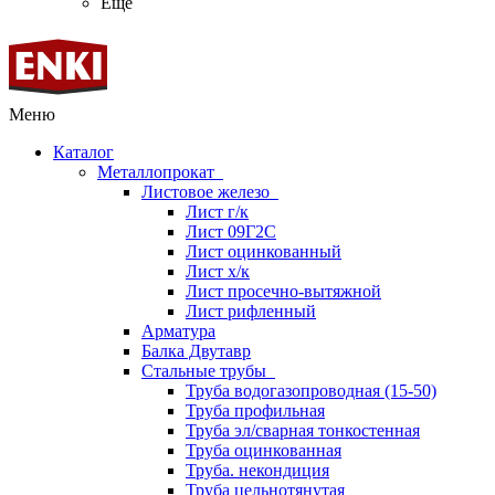
Ещё
Меню
Каталог
Металлопрокат
Листовое железо
Лист г/к
Лист 09Г2С
Лист оцинкованный
Лист х/к
Лист просечно-вытяжной
Лист рифленный
Арматура
Балка Двутавр
Стальные трубы
Труба водогазопроводная (15-50)
Труба профильная
Труба эл/сварная тонкостенная
Труба оцинкованная
Труба. некондиция
Труба цельнотянутая