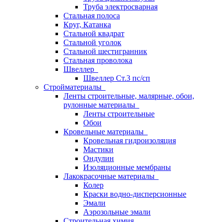
Труба электросварная
Стальная полоса
Круг, Катанка
Стальной квадрат
Стальной уголок
Стальной шестигранник
Стальная проволока
Швеллер
Швеллер Ст.3 пс/сп
Стройматериалы
Ленты строительные, малярные, обои,
рулонные материалы
Ленты строительные
Обои
Кровельные материалы
Кровельная гидроизоляция
Мастики
Ондулин
Изоляционные мембраны
Лакокрасочные материалы
Колер
Краски водно-дисперсионные
Эмали
Аэрозольные эмали
Строительная химия