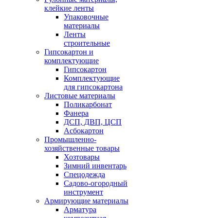
клейкие ленты
Упаковочные
материалы
Ленты
строительные
Гипсокартон и
комплектующие
Гипсокартон
Комплектующие
для гипсокартона
Листовые материалы
Поликарбонат
Фанера
ДСП, ДВП, ЦСП
Асбокартон
Промышленно-
хозяйственные товары
Хозтовары
Зимний инвентарь
Спецодежда
Садово-огородный
инструмент
Армирующие материалы
Арматура