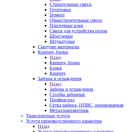
Строительные смеси
Грунтовки
Цемент
Общестроительные смеси
Плиточные клеи
Смеси для устройства полов
Шпатлевки
Штукатурки
Сыпучие материалы
Кирпич, блоки
Назад
Кирпич, блоки
Блоки
Кирпич
Заборы и ограждения
Назад
Заборы и ограждения
Столбы заборные
Профнастил
Сетка рабица, ЦПВС, оцинкованная
Металлоштакетник
Транспортные услуги
Услуги производственного характера
Назад
Услуги производственного характера