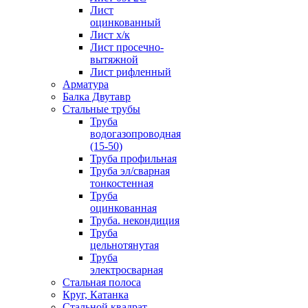
Лист
оцинкованный
Лист х/к
Лист просечно-
вытяжной
Лист рифленный
Арматура
Балка Двутавр
Стальные трубы
Труба
водогазопроводная
(15-50)
Труба профильная
Труба эл/сварная
тонкостенная
Труба
оцинкованная
Труба. некондиция
Труба
цельнотянутая
Труба
электросварная
Стальная полоса
Круг, Катанка
Стальной квадрат