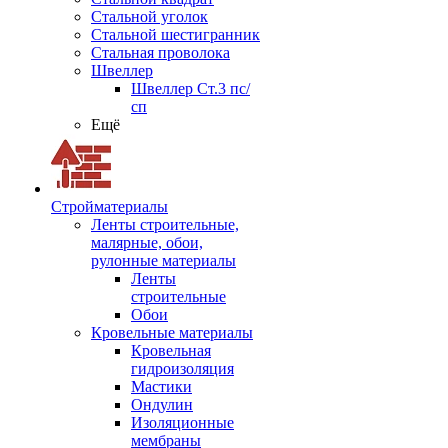
Стальной уголок
Стальной шестигранник
Стальная проволока
Швеллер
Швеллер Ст.3 пс/
сп
Ещё
Стройматериалы
Ленты строительные,
малярные, обои,
рулонные материалы
Ленты
строительные
Обои
Кровельные материалы
Кровельная
гидроизоляция
Мастики
Ондулин
Изоляционные
мембраны