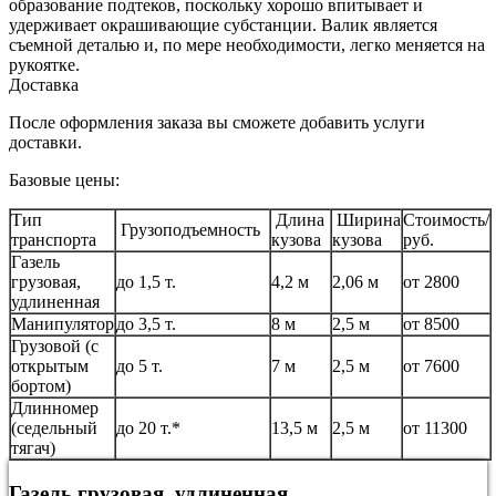
образование подтеков, поскольку хорошо впитывает и
удерживает окрашивающие субстанции. Валик является
съемной деталью и, по мере необходимости, легко меняется на
рукоятке.
Доставка
После оформления заказа вы сможете добавить услуги
доставки.
Базовые цены:
Тип
Длина
Ширина
Стоимость/
Грузоподъемность
транспорта
кузова
кузова
руб.
Газель
грузовая,
до 1,5 т.
4,2 м
2,06 м
от 2800
удлиненная
Манипулятор
до 3,5 т.
8 м
2,5 м
от 8500
Грузовой (с
открытым
до 5 т.
7 м
2,5 м
от 7600
бортом)
Длинномер
(седельный
до 20 т.*
13,5 м
2,5 м
от 11300
тягач)
Газель грузовая, удлиненная