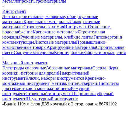
Металлопрокат
Стройматериалы
-
Инструмент
Ленты строительные, малярные, обои, рулонные
материалы
Кровельные материалы
Лакокрасочные
материалы
Строительная химия
Инструмент
Отопление,
водоснабжение
Крепежные материалы
Строительная
изоляция
Рулонные материалы, клейкие ленты
Гипсокартон и
комплектующие
Листовые материалы
Промышленно-
хозяйственные товары
Армирующие материалы
Строительные
смеси
Сыпучие материалы
Кирпич, блоки
Заборы и ограждения
-
Малярный инструмент
Электроды сварочные
Абразивные материалы
Сверла, буры,
коронки. патроны для дрели
Измерительный
инструмент
Ключи, наборы инструментов
Крепежно-
монтажный инструмент, метизы, биты
Отвертки
Пистолеты
для герметиков и монтажной пены
Режущий
инструмент
Столярный инструмент
Шарнирно-губцевый
инструмент
Штукатурный инструмент
-
Валик 110мм флок Д35 круглый с 2 стор. оранж 86761102