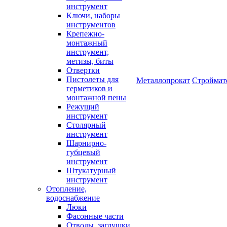
инструмент
Ключи, наборы
инструментов
Крепежно-
монтажный
инструмент,
метизы, биты
Отвертки
Пистолеты для
Металлопрокат
Строймат
герметиков и
монтажной пены
Режущий
инструмент
Столярный
инструмент
Шарнирно-
губцевый
инструмент
Штукатурный
инструмент
Отопление,
водоснабжение
Люки
Фасонные части
Отводы, заглушки,