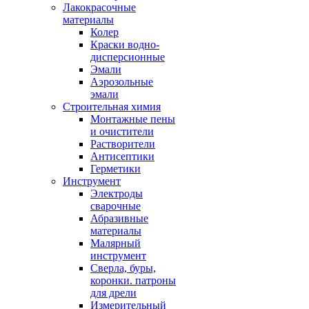
Лакокрасочные
материалы
Колер
Краски водно-
дисперсионные
Эмали
Аэрозольные
эмали
Строительная химия
Монтажные пены
и очистители
Растворители
Антисептики
Герметики
Инструмент
Электроды
сварочные
Абразивные
материалы
Малярный
инструмент
Сверла, буры,
коронки. патроны
для дрели
Измерительный