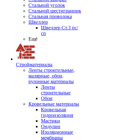
Стальной уголок
Стальной шестигранник
Стальная проволока
Швеллер
Швеллер Ст.3 пс/
сп
Ещё
Стройматериалы
Ленты строительные,
малярные, обои,
рулонные материалы
Ленты
строительные
Обои
Кровельные материалы
Кровельная
гидроизоляция
Мастики
Ондулин
Изоляционные
мембраны