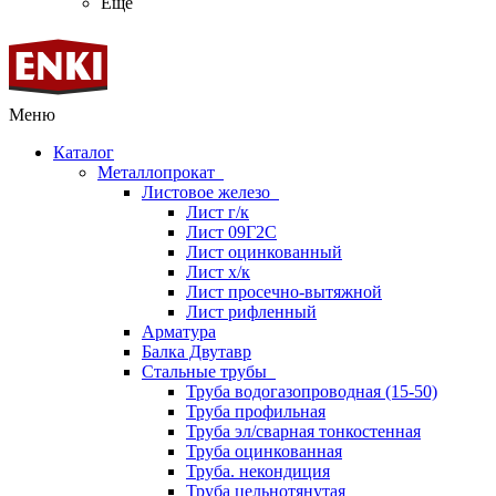
Ещё
Меню
Каталог
Металлопрокат
Листовое железо
Лист г/к
Лист 09Г2С
Лист оцинкованный
Лист х/к
Лист просечно-вытяжной
Лист рифленный
Арматура
Балка Двутавр
Стальные трубы
Труба водогазопроводная (15-50)
Труба профильная
Труба эл/сварная тонкостенная
Труба оцинкованная
Труба. некондиция
Труба цельнотянутая