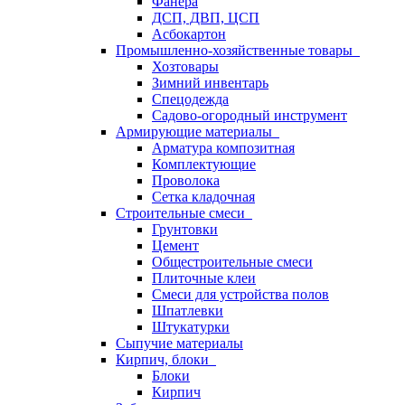
Фанера
ДСП, ДВП, ЦСП
Асбокартон
Промышленно-хозяйственные товары
Хозтовары
Зимний инвентарь
Спецодежда
Садово-огородный инструмент
Армирующие материалы
Арматура композитная
Комплектующие
Проволока
Сетка кладочная
Строительные смеси
Грунтовки
Цемент
Общестроительные смеси
Плиточные клеи
Смеси для устройства полов
Шпатлевки
Штукатурки
Сыпучие материалы
Кирпич, блоки
Блоки
Кирпич