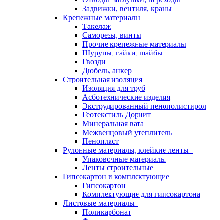
Задвижки, вентиля, краны
Крепежные материалы
Такелаж
Саморезы, винты
Прочие крепежные материалы
Шурупы, гайки, шайбы
Гвозди
Дюбель, анкер
Строительная изоляция
Изоляция для труб
Асботехнические изделия
Экструдированный пенополистирол
Геотекстиль Дорнит
Минеральная вата
Межвенцовый утеплитель
Пенопласт
Рулонные материалы, клейкие ленты
Упаковочные материалы
Ленты строительные
Гипсокартон и комплектующие
Гипсокартон
Комплектующие для гипсокартона
Листовые материалы
Поликарбонат