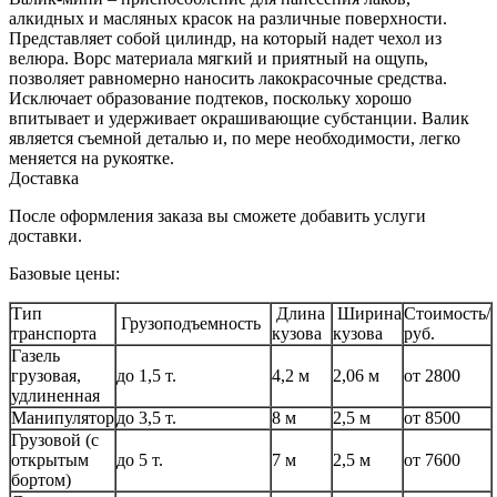
алкидных и масляных красок на различные поверхности.
Представляет собой цилиндр, на который надет чехол из
велюра. Ворс материала мягкий и приятный на ощупь,
позволяет равномерно наносить лакокрасочные средства.
Исключает образование подтеков, поскольку хорошо
впитывает и удерживает окрашивающие субстанции. Валик
является съемной деталью и, по мере необходимости, легко
меняется на рукоятке.
Доставка
После оформления заказа вы сможете добавить услуги
доставки.
Базовые цены:
Тип
Длина
Ширина
Стоимость/
Грузоподъемность
транспорта
кузова
кузова
руб.
Газель
грузовая,
до 1,5 т.
4,2 м
2,06 м
от 2800
удлиненная
Манипулятор
до 3,5 т.
8 м
2,5 м
от 8500
Грузовой (с
открытым
до 5 т.
7 м
2,5 м
от 7600
бортом)