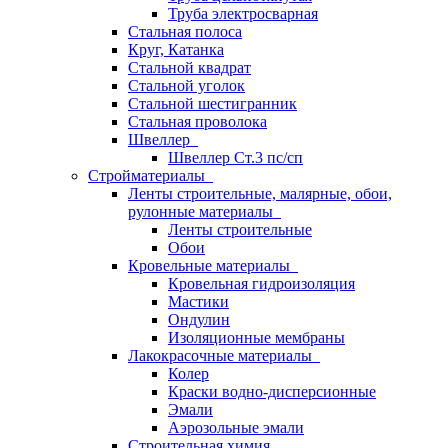
Труба электросварная
Стальная полоса
Круг, Катанка
Стальной квадрат
Стальной уголок
Стальной шестигранник
Стальная проволока
Швеллер
Швеллер Ст.3 пс/сп
Стройматериалы
Ленты строительные, малярные, обои,
рулонные материалы
Ленты строительные
Обои
Кровельные материалы
Кровельная гидроизоляция
Мастики
Ондулин
Изоляционные мембраны
Лакокрасочные материалы
Колер
Краски водно-дисперсионные
Эмали
Аэрозольные эмали
Строительная химия