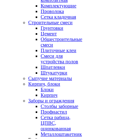
композитная
Комплектующие
Проволока
Сетка кладочная
Строительные смеси
Грунтовки
Цемент
Общестроительные
смеси
Плиточные клеи
Смеси для
устройства полов
Шпатлевки
Штукатурки
Сыпучие материалы
Кирпич, блоки
Блоки
Кирпич
Заборы и ограждения
Столбы заборные
Профнастил
Сетка рабица,
ЦПВС,
оцинкованная
Металлоштакетник