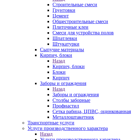
Строительные смеси
Грунтовки
Цемент
Общестроительные смеси
Плиточные клеи
Смеси для устройства полов
Шпатлевки
Штукатурки
Сыпучие материалы
Кирпич, блоки
Назад
Кирпич, блоки
Блоки
Кирпич
Заборы и ограждения
Назад
Заборы и ограждения
Столбы заборные
Профнастил
Сетка рабица, ЦПВС, оцинкованная
Металлоштакетник
Транспортные услуги
Услуги производственного характера
Назад
Услуги производственного характера