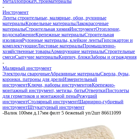
Металлопрокат
Стройматериалы
-
Инструмент
Ленты строительные, малярные, обои, рулонные
материалы
Кровельные материалы
Лакокрасочные
материалы
Строительная химия
Инструмент
Отопление,
водоснабжение
Крепежные материалы
Строительная
изоляция
Рулонные материалы, клейкие ленты
Гипсокартон и
комплектующие
Листовые материалы
Промышленно-
хозяйственные товары
Армирующие материалы
Строительные
смеси
Сыпучие материалы
Кирпич, блоки
Заборы и ограждения
-
Малярный инструмент
Электроды сварочные
Абразивные материалы
Сверла, буры,
коронки. патроны для дрели
Измерительный
инструмент
Ключи, наборы инструментов
Крепежно-
монтажный инструмент, метизы, биты
Отвертки
Пистолеты
для герметиков и монтажной пены
Режущий
инструмент
Столярный инструмент
Шарнирно-губцевый
инструмент
Штукатурный инструмент
-
Валик 100мм д.17мм филт 5 бежевый уп/2шт 86611099