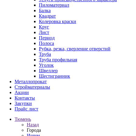
Пиломатериал
Балка
Квадрат
Колеровка краски
Круг
Лист
Период
Полоса
Рубка, резка, сверление отверстий
Труба
Труба профильная
Уголок
Швеллер
Шестигранник
Металлопрокат
Стройматериалы
Акции
Контакты
Закупки
Прайс лист
Тюмень
Назад
Города
Ишим