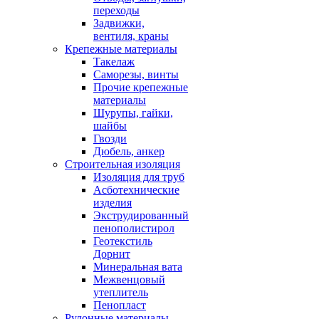
переходы
Задвижки,
вентиля, краны
Крепежные материалы
Такелаж
Саморезы, винты
Прочие крепежные
материалы
Шурупы, гайки,
шайбы
Гвозди
Дюбель, анкер
Строительная изоляция
Изоляция для труб
Асботехнические
изделия
Экструдированный
пенополистирол
Геотекстиль
Дорнит
Минеральная вата
Межвенцовый
утеплитель
Пенопласт
Рулонные материалы,