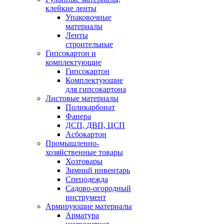
клейкие ленты
Упаковочные
материалы
Ленты
строительные
Гипсокартон и
комплектующие
Гипсокартон
Комплектующие
для гипсокартона
Листовые материалы
Поликарбонат
Фанера
ДСП, ДВП, ЦСП
Асбокартон
Промышленно-
хозяйственные товары
Хозтовары
Зимний инвентарь
Спецодежда
Садово-огородный
инструмент
Армирующие материалы
Арматура