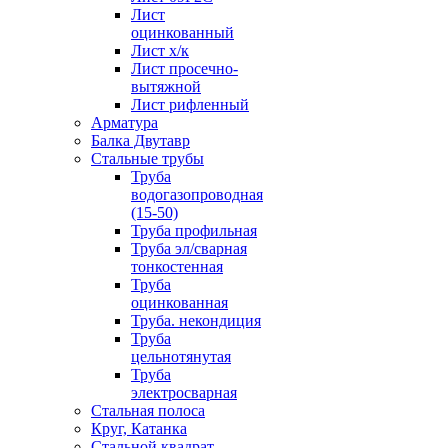
Лист
оцинкованный
Лист х/к
Лист просечно-
вытяжной
Лист рифленный
Арматура
Балка Двутавр
Стальные трубы
Труба
водогазопроводная
(15-50)
Труба профильная
Труба эл/сварная
тонкостенная
Труба
оцинкованная
Труба. некондиция
Труба
цельнотянутая
Труба
электросварная
Стальная полоса
Круг, Катанка
Стальной квадрат