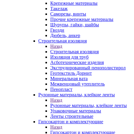
Крепежные материалы
Такелаж
Саморезы, винты
Прочие крепежные материалы
Шурупы, гайки, шайбы
Гвозди
Дюбель, анкер
Строительная изоляция
Назад
Строительная изоляция
Изоляция для труб
Асботехнические изделия
Экструдированный пенополистирол
Геотекстиль Дорнит
Минеральная вата
Межвенцовый утеплитель
Пенопласт
Рулонные материалы, клейкие ленты
Назад
Рулонные материалы, клейкие ленты
Упаковочные материалы
Ленты строительные
Гипсокартон и комплектующие
Назад
Гипсокартон и комплектующие