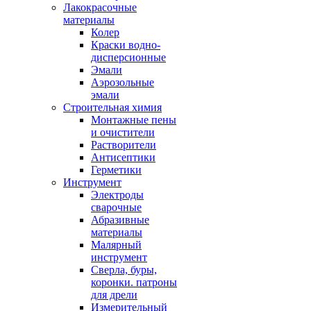
Лакокрасочные
материалы
Колер
Краски водно-
дисперсионные
Эмали
Аэрозольные
эмали
Строительная химия
Монтажные пены
и очистители
Растворители
Антисептики
Герметики
Инструмент
Электроды
сварочные
Абразивные
материалы
Малярный
инструмент
Сверла, буры,
коронки. патроны
для дрели
Измерительный