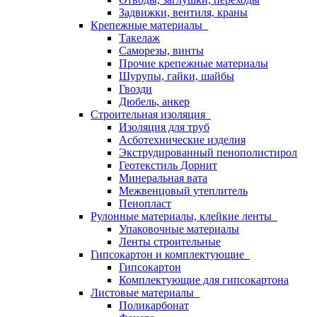
Задвижки, вентиля, краны
Крепежные материалы
Такелаж
Саморезы, винты
Прочие крепежные материалы
Шурупы, гайки, шайбы
Гвозди
Дюбель, анкер
Строительная изоляция
Изоляция для труб
Асботехнические изделия
Экструдированный пенополистирол
Геотекстиль Дорнит
Минеральная вата
Межвенцовый утеплитель
Пенопласт
Рулонные материалы, клейкие ленты
Упаковочные материалы
Ленты строительные
Гипсокартон и комплектующие
Гипсокартон
Комплектующие для гипсокартона
Листовые материалы
Поликарбонат