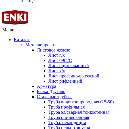
Ещё
Меню
Каталог
Металлопрокат
Листовое железо
Лист г/к
Лист 09Г2С
Лист оцинкованный
Лист х/к
Лист просечно-вытяжной
Лист рифленный
Арматура
Балка Двутавр
Стальные трубы
Труба водогазопроводная (15-50)
Труба профильная
Труба эл/сварная тонкостенная
Труба оцинкованная
Труба. некондиция
Труба цельнотянутая