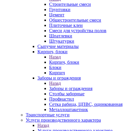
Строительные смеси
Грунтовки
Цемент
Общестроительные смеси
Плиточные клеи
Смеси для устройства полов
Шпатлевки
Штукатурки
Сыпучие материалы
Кирпич, блоки
Назад
Кирпич, блоки
Блоки
Кирпич
Заборы и ограждения
Назад
Заборы и ограждения
Столбы заборные
Профнастил
Сетка рабица, ЦПВС, оцинкованная
Металлоштакетник
Транспортные услуги
Услуги производственного характера
Назад
Услуги производственного характера