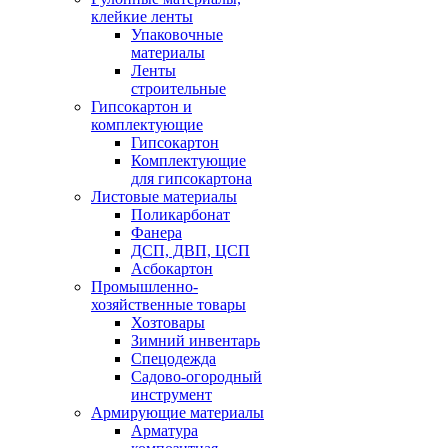
клейкие ленты
Упаковочные
материалы
Ленты
строительные
Гипсокартон и
комплектующие
Гипсокартон
Комплектующие
для гипсокартона
Листовые материалы
Поликарбонат
Фанера
ДСП, ДВП, ЦСП
Асбокартон
Промышленно-
хозяйственные товары
Хозтовары
Зимний инвентарь
Спецодежда
Садово-огородный
инструмент
Армирующие материалы
Арматура