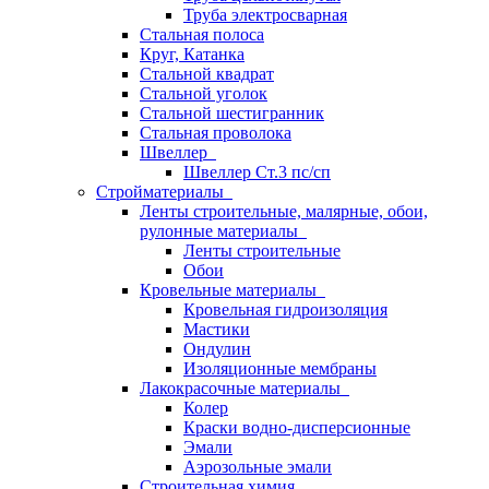
Труба электросварная
Стальная полоса
Круг, Катанка
Стальной квадрат
Стальной уголок
Стальной шестигранник
Стальная проволока
Швеллер
Швеллер Ст.3 пс/сп
Стройматериалы
Ленты строительные, малярные, обои,
рулонные материалы
Ленты строительные
Обои
Кровельные материалы
Кровельная гидроизоляция
Мастики
Ондулин
Изоляционные мембраны
Лакокрасочные материалы
Колер
Краски водно-дисперсионные
Эмали
Аэрозольные эмали
Строительная химия