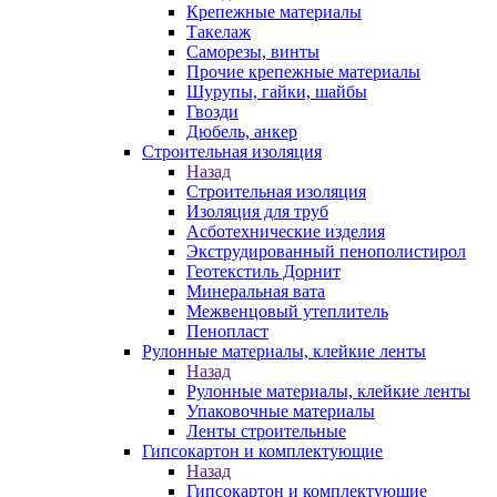
Крепежные материалы
Такелаж
Саморезы, винты
Прочие крепежные материалы
Шурупы, гайки, шайбы
Гвозди
Дюбель, анкер
Строительная изоляция
Назад
Строительная изоляция
Изоляция для труб
Асботехнические изделия
Экструдированный пенополистирол
Геотекстиль Дорнит
Минеральная вата
Межвенцовый утеплитель
Пенопласт
Рулонные материалы, клейкие ленты
Назад
Рулонные материалы, клейкие ленты
Упаковочные материалы
Ленты строительные
Гипсокартон и комплектующие
Назад
Гипсокартон и комплектующие