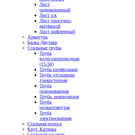
Лист
оцинкованный
Лист х/к
Лист просечно-
вытяжной
Лист рифленный
Арматура
Балка Двутавр
Стальные трубы
Труба
водогазопроводная
(15-50)
Труба профильная
Труба эл/сварная
тонкостенная
Труба
оцинкованная
Труба. некондиция
Труба
цельнотянутая
Труба
электросварная
Стальная полоса
Круг, Катанка
Стальной квадрат