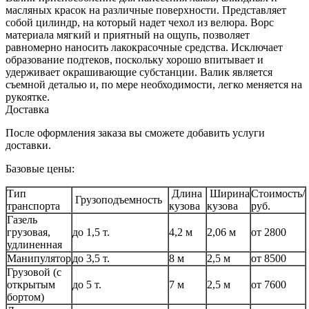
масляных красок на различные поверхности. Представляет
собой цилиндр, на который надет чехол из велюра. Ворс
материала мягкий и приятный на ощупь, позволяет
равномерно наносить лакокрасочные средства. Исключает
образование подтеков, поскольку хорошо впитывает и
удерживает окрашивающие субстанции. Валик является
съемной деталью и, по мере необходимости, легко меняется на
рукоятке.
Доставка
После оформления заказа вы сможете добавить услуги
доставки.
Базовые цены:
Тип
Длина
Ширина
Стоимость/
Грузоподъемность
транспорта
кузова
кузова
руб.
Газель
грузовая,
до 1,5 т.
4,2 м
2,06 м
от 2800
удлиненная
Манипулятор
до 3,5 т.
8 м
2,5 м
от 8500
Грузовой (с
открытым
до 5 т.
7 м
2,5 м
от 7600
бортом)