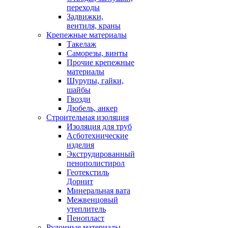
переходы
Задвижки,
вентиля, краны
Крепежные материалы
Такелаж
Саморезы, винты
Прочие крепежные
материалы
Шурупы, гайки,
шайбы
Гвозди
Дюбель, анкер
Строительная изоляция
Изоляция для труб
Асботехнические
изделия
Экструдированный
пенополистирол
Геотекстиль
Дорнит
Минеральная вата
Межвенцовый
утеплитель
Пенопласт
Рулонные материалы,