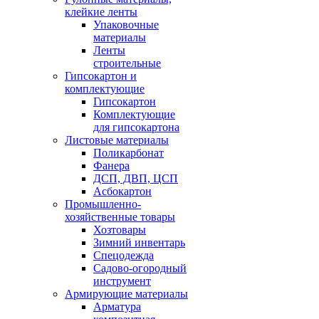
клейкие ленты
Упаковочные
материалы
Ленты
строительные
Гипсокартон и
комплектующие
Гипсокартон
Комплектующие
для гипсокартона
Листовые материалы
Поликарбонат
Фанера
ДСП, ДВП, ЦСП
Асбокартон
Промышленно-
хозяйственные товары
Хозтовары
Зимний инвентарь
Спецодежда
Садово-огородный
инструмент
Армирующие материалы
Арматура