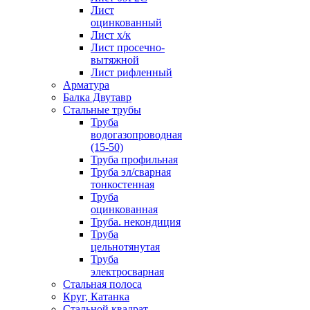
Лист
оцинкованный
Лист х/к
Лист просечно-
вытяжной
Лист рифленный
Арматура
Балка Двутавр
Стальные трубы
Труба
водогазопроводная
(15-50)
Труба профильная
Труба эл/сварная
тонкостенная
Труба
оцинкованная
Труба. некондиция
Труба
цельнотянутая
Труба
электросварная
Стальная полоса
Круг, Катанка
Стальной квадрат