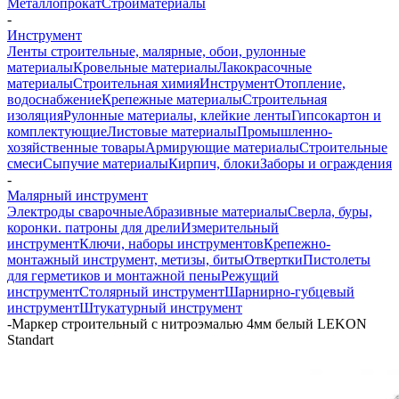
Металлопрокат
Стройматериалы
-
Инструмент
Ленты строительные, малярные, обои, рулонные
материалы
Кровельные материалы
Лакокрасочные
материалы
Строительная химия
Инструмент
Отопление,
водоснабжение
Крепежные материалы
Строительная
изоляция
Рулонные материалы, клейкие ленты
Гипсокартон и
комплектующие
Листовые материалы
Промышленно-
хозяйственные товары
Армирующие материалы
Строительные
смеси
Сыпучие материалы
Кирпич, блоки
Заборы и ограждения
-
Малярный инструмент
Электроды сварочные
Абразивные материалы
Сверла, буры,
коронки. патроны для дрели
Измерительный
инструмент
Ключи, наборы инструментов
Крепежно-
монтажный инструмент, метизы, биты
Отвертки
Пистолеты
для герметиков и монтажной пены
Режущий
инструмент
Столярный инструмент
Шарнирно-губцевый
инструмент
Штукатурный инструмент
-
Маркер строительный с нитроэмалью 4мм белый LEKON
Standart