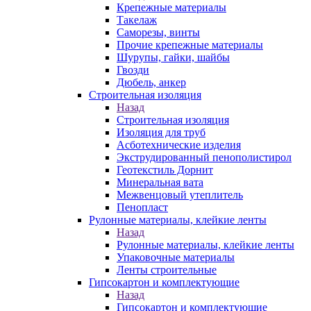
Крепежные материалы
Такелаж
Саморезы, винты
Прочие крепежные материалы
Шурупы, гайки, шайбы
Гвозди
Дюбель, анкер
Строительная изоляция
Назад
Строительная изоляция
Изоляция для труб
Асботехнические изделия
Экструдированный пенополистирол
Геотекстиль Дорнит
Минеральная вата
Межвенцовый утеплитель
Пенопласт
Рулонные материалы, клейкие ленты
Назад
Рулонные материалы, клейкие ленты
Упаковочные материалы
Ленты строительные
Гипсокартон и комплектующие
Назад
Гипсокартон и комплектующие