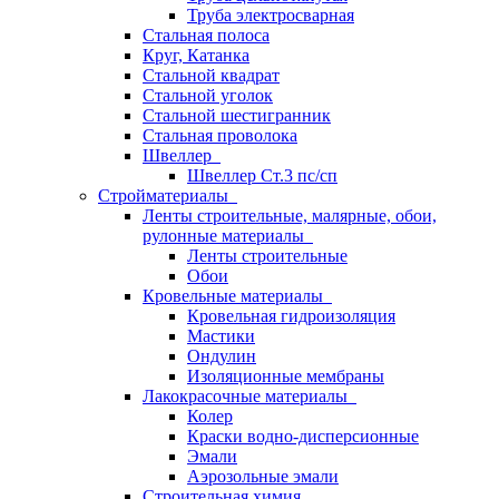
Труба электросварная
Стальная полоса
Круг, Катанка
Стальной квадрат
Стальной уголок
Стальной шестигранник
Стальная проволока
Швеллер
Швеллер Ст.3 пс/сп
Стройматериалы
Ленты строительные, малярные, обои,
рулонные материалы
Ленты строительные
Обои
Кровельные материалы
Кровельная гидроизоляция
Мастики
Ондулин
Изоляционные мембраны
Лакокрасочные материалы
Колер
Краски водно-дисперсионные
Эмали
Аэрозольные эмали
Строительная химия