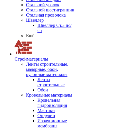
Стальной уголок
Стальной шестигранник
Стальная проволока
Швеллер
Швеллер Ст.3 пс/
сп
Ещё
Стройматериалы
Ленты строительные,
малярные, обои,
рулонные материалы
Ленты
строительные
Обои
Кровельные материалы
Кровельная
гидроизоляция
Мастики
Ондулин
Изоляционные
мембраны