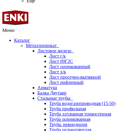
Ещё
Меню
Каталог
Металлопрокат
Листовое железо
Лист г/к
Лист 09Г2С
Лист оцинкованный
Лист х/к
Лист просечно-вытяжной
Лист рифленный
Арматура
Балка Двутавр
Стальные трубы
Труба водогазопроводная (15-50)
Труба профильная
Труба эл/сварная тонкостенная
Труба оцинкованная
Труба. некондиция
Труба цельнотянутая