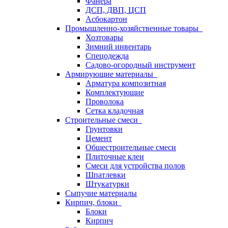
Фанера
ДСП, ДВП, ЦСП
Асбокартон
Промышленно-хозяйственные товары
Хозтовары
Зимний инвентарь
Спецодежда
Садово-огородный инструмент
Армирующие материалы
Арматура композитная
Комплектующие
Проволока
Сетка кладочная
Строительные смеси
Грунтовки
Цемент
Общестроительные смеси
Плиточные клеи
Смеси для устройства полов
Шпатлевки
Штукатурки
Сыпучие материалы
Кирпич, блоки
Блоки
Кирпич