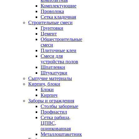
композитная
Комплектующие
Проволока
Сетка кладочная
Строительные смеси
Грунтовки
Цемент
Общестроительные
смеси
Плиточные клеи
Смеси для
устройства полов
Шпатлевки
Штукатурки
Сыпучие материалы
Кирпич, блоки
Блоки
Кирпич
Заборы и ограждения
Столбы заборные
Профнастил
Сетка рабица,
ЦПВС,
оцинкованная
Металлоштакетник