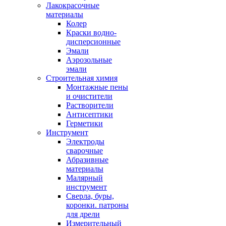
Лакокрасочные
материалы
Колер
Краски водно-
дисперсионные
Эмали
Аэрозольные
эмали
Строительная химия
Монтажные пены
и очистители
Растворители
Антисептики
Герметики
Инструмент
Электроды
сварочные
Абразивные
материалы
Малярный
инструмент
Сверла, буры,
коронки. патроны
для дрели
Измерительный