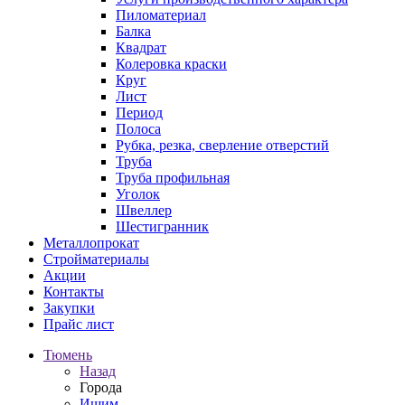
Пиломатериал
Балка
Квадрат
Колеровка краски
Круг
Лист
Период
Полоса
Рубка, резка, сверление отверстий
Труба
Труба профильная
Уголок
Швеллер
Шестигранник
Металлопрокат
Стройматериалы
Акции
Контакты
Закупки
Прайс лист
Тюмень
Назад
Города
Ишим