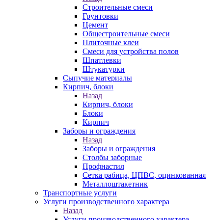
Строительные смеси
Грунтовки
Цемент
Общестроительные смеси
Плиточные клеи
Смеси для устройства полов
Шпатлевки
Штукатурки
Сыпучие материалы
Кирпич, блоки
Назад
Кирпич, блоки
Блоки
Кирпич
Заборы и ограждения
Назад
Заборы и ограждения
Столбы заборные
Профнастил
Сетка рабица, ЦПВС, оцинкованная
Металлоштакетник
Транспортные услуги
Услуги производственного характера
Назад
Услуги производственного характера