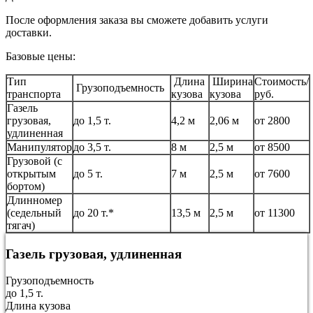
После оформления заказа вы сможете добавить услуги
доставки.
Базовые цены:
Тип
Длина
Ширина
Стоимость/
Грузоподъемность
транспорта
кузова
кузова
руб.
Газель
грузовая,
до 1,5 т.
4,2 м
2,06 м
от 2800
удлиненная
Манипулятор
до 3,5 т.
8 м
2,5 м
от 8500
Грузовой (с
открытым
до 5 т.
7 м
2,5 м
от 7600
бортом)
Длинномер
(седельный
до 20 т.*
13,5 м
2,5 м
от 11300
тягач)
Газель грузовая, удлиненная
Грузоподъемность
до 1,5 т.
Длина кузова