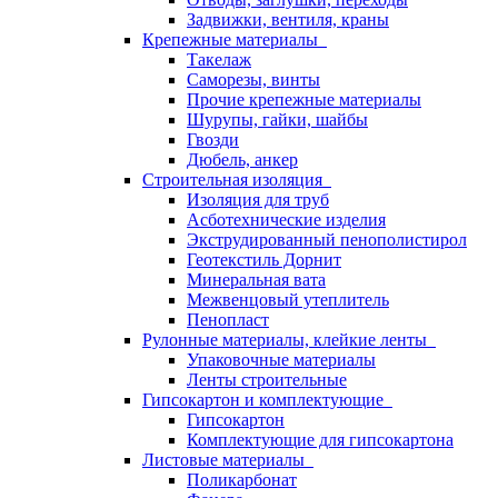
Задвижки, вентиля, краны
Крепежные материалы
Такелаж
Саморезы, винты
Прочие крепежные материалы
Шурупы, гайки, шайбы
Гвозди
Дюбель, анкер
Строительная изоляция
Изоляция для труб
Асботехнические изделия
Экструдированный пенополистирол
Геотекстиль Дорнит
Минеральная вата
Межвенцовый утеплитель
Пенопласт
Рулонные материалы, клейкие ленты
Упаковочные материалы
Ленты строительные
Гипсокартон и комплектующие
Гипсокартон
Комплектующие для гипсокартона
Листовые материалы
Поликарбонат