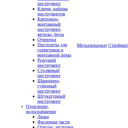
инструмент
Ключи, наборы
инструментов
Крепежно-
монтажный
инструмент,
метизы, биты
Отвертки
Пистолеты для
Металлопрокат
Строймат
герметиков и
монтажной пены
Режущий
инструмент
Столярный
инструмент
Шарнирно-
губцевый
инструмент
Штукатурный
инструмент
Отопление,
водоснабжение
Люки
Фасонные части
Отводы, заглушки,