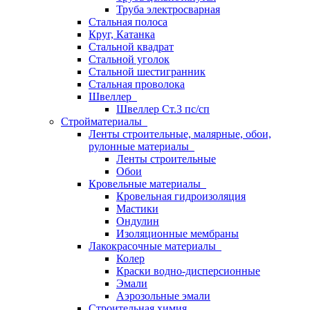
Труба электросварная
Стальная полоса
Круг, Катанка
Стальной квадрат
Стальной уголок
Стальной шестигранник
Стальная проволока
Швеллер
Швеллер Ст.3 пс/сп
Стройматериалы
Ленты строительные, малярные, обои,
рулонные материалы
Ленты строительные
Обои
Кровельные материалы
Кровельная гидроизоляция
Мастики
Ондулин
Изоляционные мембраны
Лакокрасочные материалы
Колер
Краски водно-дисперсионные
Эмали
Аэрозольные эмали
Строительная химия