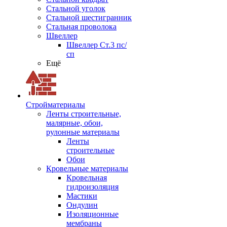
Стальной уголок
Стальной шестигранник
Стальная проволока
Швеллер
Швеллер Ст.3 пс/
сп
Ещё
Стройматериалы
Ленты строительные,
малярные, обои,
рулонные материалы
Ленты
строительные
Обои
Кровельные материалы
Кровельная
гидроизоляция
Мастики
Ондулин
Изоляционные
мембраны