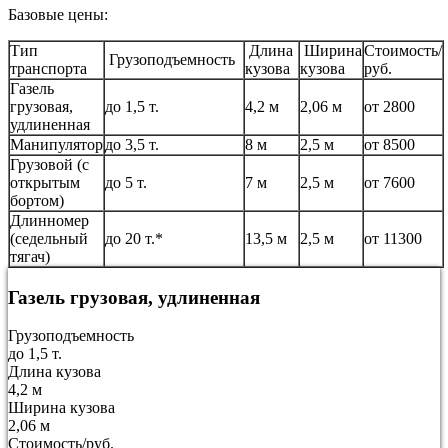
Базовые цены:
Тип
Длина
Ширина
Стоимость/
Грузоподъемность
транспорта
кузова
кузова
руб.
Газель
грузовая,
до 1,5 т.
4,2 м
2,06 м
от 2800
удлиненная
Манипулятор
до 3,5 т.
8 м
2,5 м
от 8500
Грузовой (с
открытым
до 5 т.
7 м
2,5 м
от 7600
бортом)
Длинномер
(седельный
до 20 т.*
13,5 м
2,5 м
от 11300
тягач)
Газель грузовая, удлиненная
Грузоподъемность
до 1,5 т.
Длина кузова
4,2 м
Ширина кузова
2,06 м
Стоимость/руб.