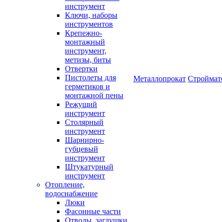
инструмент
Ключи, наборы
инструментов
Крепежно-
монтажный
инструмент,
метизы, биты
Отвертки
Пистолеты для
Металлопрокат
Строймат
герметиков и
монтажной пены
Режущий
инструмент
Столярный
инструмент
Шарнирно-
губцевый
инструмент
Штукатурный
инструмент
Отопление,
водоснабжение
Люки
Фасонные части
Отводы, заглушки,