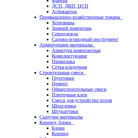
Фанера
ДСП, ДВП, ЦСП
Асбокартон
Промышленно-хозяйственные товары
Хозтовары
Зимний инвентарь
Спецодежда
Садово-огородный инструмент
Армирующие материалы
Арматура композитная
Комплектующие
Проволока
Сетка кладочная
Строительные смеси
Грунтовки
Цемент
Общестроительные смеси
Плиточные клеи
Смеси для устройства полов
Шпатлевки
Штукатурки
Сыпучие материалы
Кирпич, блоки
Блоки
Кирпич