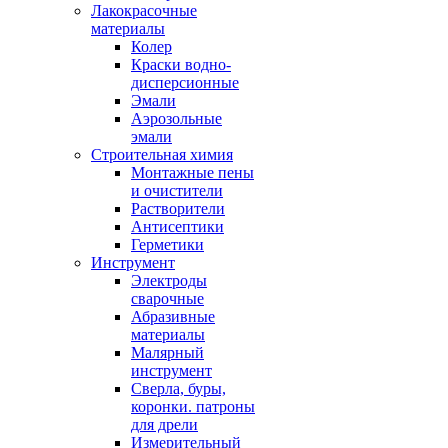
Лакокрасочные
материалы
Колер
Краски водно-
дисперсионные
Эмали
Аэрозольные
эмали
Строительная химия
Монтажные пены
и очистители
Растворители
Антисептики
Герметики
Инструмент
Электроды
сварочные
Абразивные
материалы
Малярный
инструмент
Сверла, буры,
коронки. патроны
для дрели
Измерительный