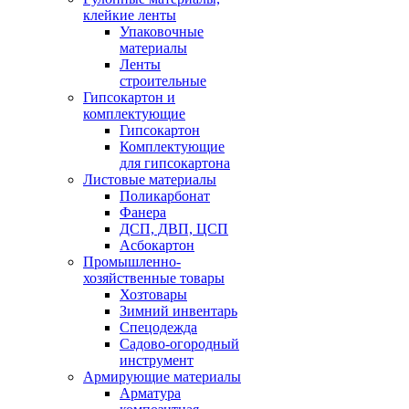
клейкие ленты
Упаковочные
материалы
Ленты
строительные
Гипсокартон и
комплектующие
Гипсокартон
Комплектующие
для гипсокартона
Листовые материалы
Поликарбонат
Фанера
ДСП, ДВП, ЦСП
Асбокартон
Промышленно-
хозяйственные товары
Хозтовары
Зимний инвентарь
Спецодежда
Садово-огородный
инструмент
Армирующие материалы
Арматура