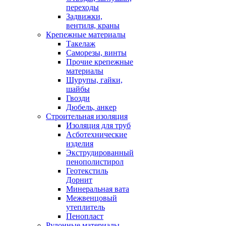
переходы
Задвижки,
вентиля, краны
Крепежные материалы
Такелаж
Саморезы, винты
Прочие крепежные
материалы
Шурупы, гайки,
шайбы
Гвозди
Дюбель, анкер
Строительная изоляция
Изоляция для труб
Асботехнические
изделия
Экструдированный
пенополистирол
Геотекстиль
Дорнит
Минеральная вата
Межвенцовый
утеплитель
Пенопласт
Рулонные материалы,