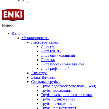
Ещё
Меню
Каталог
Металлопрокат
Листовое железо
Лист г/к
Лист 09Г2С
Лист оцинкованный
Лист х/к
Лист просечно-вытяжной
Лист рифленный
Арматура
Балка Двутавр
Стальные трубы
Труба водогазопроводная (15-50)
Труба профильная
Труба эл/сварная тонкостенная
Труба оцинкованная
Труба. некондиция
Труба цельнотянутая