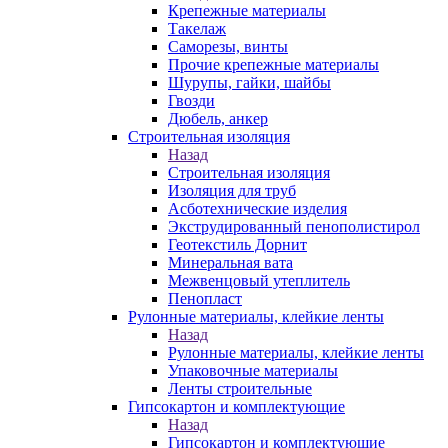
Крепежные материалы
Такелаж
Саморезы, винты
Прочие крепежные материалы
Шурупы, гайки, шайбы
Гвозди
Дюбель, анкер
Строительная изоляция
Назад
Строительная изоляция
Изоляция для труб
Асботехнические изделия
Экструдированный пенополистирол
Геотекстиль Дорнит
Минеральная вата
Межвенцовый утеплитель
Пенопласт
Рулонные материалы, клейкие ленты
Назад
Рулонные материалы, клейкие ленты
Упаковочные материалы
Ленты строительные
Гипсокартон и комплектующие
Назад
Гипсокартон и комплектующие