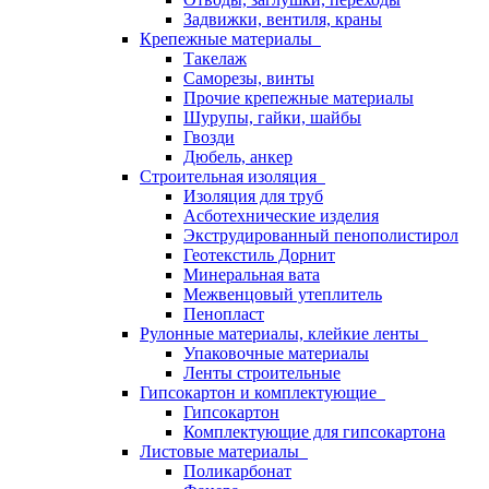
Задвижки, вентиля, краны
Крепежные материалы
Такелаж
Саморезы, винты
Прочие крепежные материалы
Шурупы, гайки, шайбы
Гвозди
Дюбель, анкер
Строительная изоляция
Изоляция для труб
Асботехнические изделия
Экструдированный пенополистирол
Геотекстиль Дорнит
Минеральная вата
Межвенцовый утеплитель
Пенопласт
Рулонные материалы, клейкие ленты
Упаковочные материалы
Ленты строительные
Гипсокартон и комплектующие
Гипсокартон
Комплектующие для гипсокартона
Листовые материалы
Поликарбонат