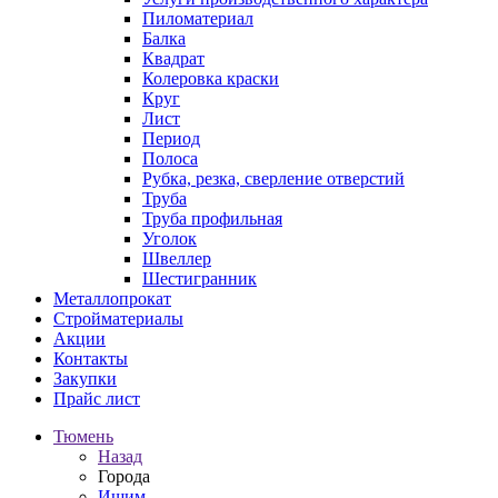
Пиломатериал
Балка
Квадрат
Колеровка краски
Круг
Лист
Период
Полоса
Рубка, резка, сверление отверстий
Труба
Труба профильная
Уголок
Швеллер
Шестигранник
Металлопрокат
Стройматериалы
Акции
Контакты
Закупки
Прайс лист
Тюмень
Назад
Города
Ишим