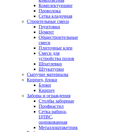
композитная
Комплектующие
Проволока
Сетка кладочная
Строительные смеси
Грунтовки
Цемент
Общестроительные
смеси
Плиточные клеи
Смеси для
устройства полов
Шпатлевки
Штукатурки
Сыпучие материалы
Кирпич, блоки
Блоки
Кирпич
Заборы и ограждения
Столбы заборные
Профнастил
Сетка рабица,
ЦПВС,
оцинкованная
Металлоштакетник