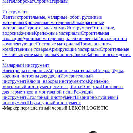
Металлопрокат
Стройматериалы
-
Инструмент
Ленты строительные, малярные, обои, рулонные
материалы
Кровельные материалы
Лакокрасочные
материалы
Строительная химия
Инструмент
Отопление,
водоснабжение
Крепежные материалы
Строительная
изоляция
Рулонные материалы, клейкие ленты
Гипсокартон и
комплектующие
Листовые материалы
Промышленно-
хозяйственные товары
Армирующие материалы
Строительные
смеси
Сыпучие материалы
Кирпич, блоки
Заборы и ограждения
-
Малярный инструмент
Электроды сварочные
Абразивные материалы
Сверла, буры,
коронки. патроны для дрели
Измерительный
инструмент
Ключи, наборы инструментов
Крепежно-
монтажный инструмент, метизы, биты
Отвертки
Пистолеты
для герметиков и монтажной пены
Режущий
инструмент
Столярный инструмент
Шарнирно-губцевый
инструмент
Штукатурный инструмент
-
Маркер перманентный черный LEKON LOGISTIC