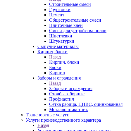
Строительные смеси
Грунтовки
Цемент
Общестроительные смеси
Плиточные клеи
Смеси для устройства полов
Шпатлевки
Штукатурки
Сыпучие материалы
Кирпич, блоки
Назад
Кирпич, блоки
Блоки
Кирпич
Заборы и ограждения
Назад
Заборы и ограждения
Столбы заборные
Профнастил
Сетка рабица, ЦПВС, оцинкованная
Металлоштакетник
Транспортные услуги
Услуги производственного характера
Назад
Услуги производственного характера