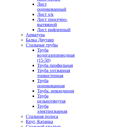
Лист
оцинкованный
Лист х/к
Лист просечно-
вытяжной
Лист рифленный
Арматура
Балка Двутавр
Стальные трубы
Труба
водогазопроводная
(15-50)
Труба профильная
Труба эл/сварная
тонкостенная
Труба
оцинкованная
Труба. некондиция
Труба
цельнотянутая
Труба
электросварная
Стальная полоса
Круг, Катанка
Стальной квадрат