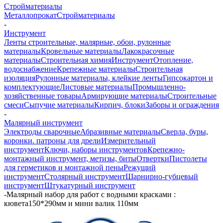
Стройматериалы
Металлопрокат
Стройматериалы
-
Инструмент
Ленты строительные, малярные, обои, рулонные
материалы
Кровельные материалы
Лакокрасочные
материалы
Строительная химия
Инструмент
Отопление,
водоснабжение
Крепежные материалы
Строительная
изоляция
Рулонные материалы, клейкие ленты
Гипсокартон и
комплектующие
Листовые материалы
Промышленно-
хозяйственные товары
Армирующие материалы
Строительные
смеси
Сыпучие материалы
Кирпич, блоки
Заборы и ограждения
-
Малярный инструмент
Электроды сварочные
Абразивные материалы
Сверла, буры,
коронки. патроны для дрели
Измерительный
инструмент
Ключи, наборы инструментов
Крепежно-
монтажный инструмент, метизы, биты
Отвертки
Пистолеты
для герметиков и монтажной пены
Режущий
инструмент
Столярный инструмент
Шарнирно-губцевый
инструмент
Штукатурный инструмент
-
Малярный набор для работ с водными красками :
кювета150*290мм и мини валик 110мм