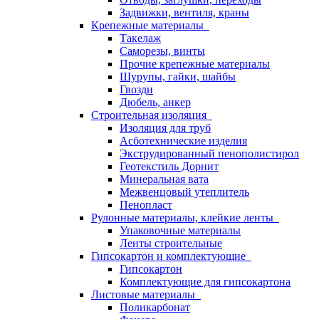
Задвижки, вентиля, краны
Крепежные материалы
Такелаж
Саморезы, винты
Прочие крепежные материалы
Шурупы, гайки, шайбы
Гвозди
Дюбель, анкер
Строительная изоляция
Изоляция для труб
Асботехнические изделия
Экструдированный пенополистирол
Геотекстиль Дорнит
Минеральная вата
Межвенцовый утеплитель
Пенопласт
Рулонные материалы, клейкие ленты
Упаковочные материалы
Ленты строительные
Гипсокартон и комплектующие
Гипсокартон
Комплектующие для гипсокартона
Листовые материалы
Поликарбонат