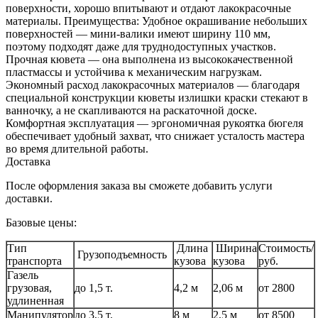
поверхности, хорошо впитывают и отдают лакокрасочные
материалы. Преимущества: Удобное окрашивание небольших
поверхностей — мини-валики имеют ширину 110 мм,
поэтому подходят даже для труднодоступных участков.
Прочная кювета — она выполнена из высококачественной
пластмассы и устойчива к механическим нагрузкам.
Экономный расход лакокрасочных материалов — благодаря
специальной конструкции кюветы излишки краски стекают в
ванночку, а не скапливаются на раскаточной доске.
Комфортная эксплуатация — эргономичная рукоятка бюгеля
обеспечивает удобный захват, что снижает усталость мастера
во время длительной работы.
Доставка
После оформления заказа вы сможете добавить услуги
доставки.
Базовые цены:
Тип
Длина
Ширина
Стоимость/
Грузоподъемность
транспорта
кузова
кузова
руб.
Газель
грузовая,
до 1,5 т.
4,2 м
2,06 м
от 2800
удлиненная
Манипулятор
до 3,5 т.
8 м
2,5 м
от 8500