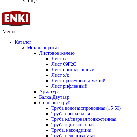
Ещё
Меню
Каталог
Металлопрокат
Листовое железо
Лист г/к
Лист 09Г2С
Лист оцинкованный
Лист х/к
Лист просечно-вытяжной
Лист рифленный
Арматура
Балка Двутавр
Стальные трубы
Труба водогазопроводная (15-50)
Труба профильная
Труба эл/сварная тонкостенная
Труба оцинкованная
Труба. некондиция
Труба цельнотянутая