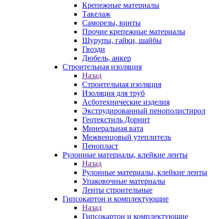
Крепежные материалы
Такелаж
Саморезы, винты
Прочие крепежные материалы
Шурупы, гайки, шайбы
Гвозди
Дюбель, анкер
Строительная изоляция
Назад
Строительная изоляция
Изоляция для труб
Асботехнические изделия
Экструдированный пенополистирол
Геотекстиль Дорнит
Минеральная вата
Межвенцовый утеплитель
Пенопласт
Рулонные материалы, клейкие ленты
Назад
Рулонные материалы, клейкие ленты
Упаковочные материалы
Ленты строительные
Гипсокартон и комплектующие
Назад
Гипсокартон и комплектующие