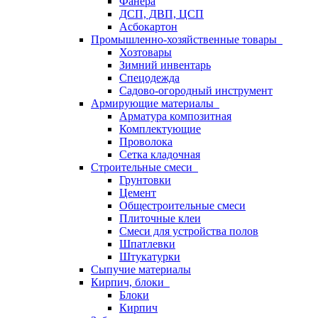
Фанера
ДСП, ДВП, ЦСП
Асбокартон
Промышленно-хозяйственные товары
Хозтовары
Зимний инвентарь
Спецодежда
Садово-огородный инструмент
Армирующие материалы
Арматура композитная
Комплектующие
Проволока
Сетка кладочная
Строительные смеси
Грунтовки
Цемент
Общестроительные смеси
Плиточные клеи
Смеси для устройства полов
Шпатлевки
Штукатурки
Сыпучие материалы
Кирпич, блоки
Блоки
Кирпич