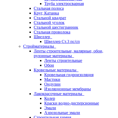
Труба электросварная
Стальная полоса
Круг, Катанка
Стальной квадрат
Стальной уголок
Стальной шестигранник
Стальная проволока
Швеллер
Швеллер Ст.3 пс/сп
Стройматериалы
Ленты строительные, малярные, обои,
рулонные материалы
Ленты строительные
Обои
Кровельные материалы
Кровельная гидроизоляция
Мастики
Ондулин
Изоляционные мембраны
Лакокрасочные материалы
Колер
Краски водно-дисперсионные
Эмали
Аэрозольные эмали
Строительная химия