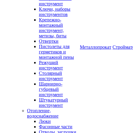
инструмент
Ключи, наборы
инструментов
Крепежно-
монтажный
инструмент,
метизы, биты
Отвертки
Пистолеты для
Металлопрокат
Строймат
герметиков и
монтажной пены
Режущий
инструмент
Столярный
инструмент
Шарнирно-
губцевый
инструмент
Штукатурный
инструмент
Отопление,
водоснабжение
Люки
Фасонные части
Отводы, заглушки,