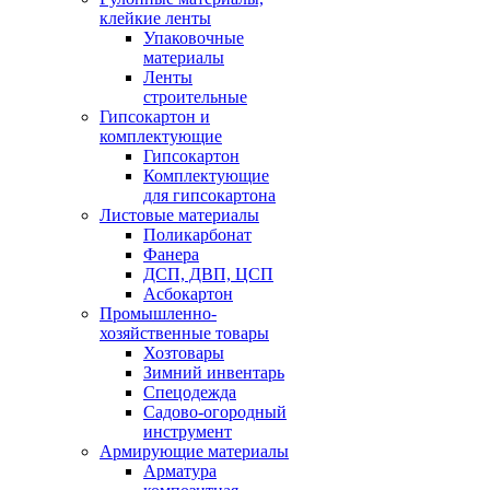
клейкие ленты
Упаковочные
материалы
Ленты
строительные
Гипсокартон и
комплектующие
Гипсокартон
Комплектующие
для гипсокартона
Листовые материалы
Поликарбонат
Фанера
ДСП, ДВП, ЦСП
Асбокартон
Промышленно-
хозяйственные товары
Хозтовары
Зимний инвентарь
Спецодежда
Садово-огородный
инструмент
Армирующие материалы
Арматура