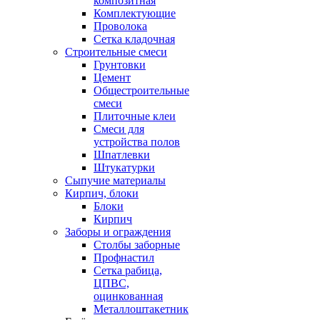
композитная
Комплектующие
Проволока
Сетка кладочная
Строительные смеси
Грунтовки
Цемент
Общестроительные
смеси
Плиточные клеи
Смеси для
устройства полов
Шпатлевки
Штукатурки
Сыпучие материалы
Кирпич, блоки
Блоки
Кирпич
Заборы и ограждения
Столбы заборные
Профнастил
Сетка рабица,
ЦПВС,
оцинкованная
Металлоштакетник