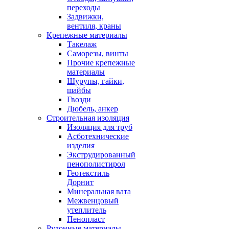
переходы
Задвижки,
вентиля, краны
Крепежные материалы
Такелаж
Саморезы, винты
Прочие крепежные
материалы
Шурупы, гайки,
шайбы
Гвозди
Дюбель, анкер
Строительная изоляция
Изоляция для труб
Асботехнические
изделия
Экструдированный
пенополистирол
Геотекстиль
Дорнит
Минеральная вата
Межвенцовый
утеплитель
Пенопласт
Рулонные материалы,