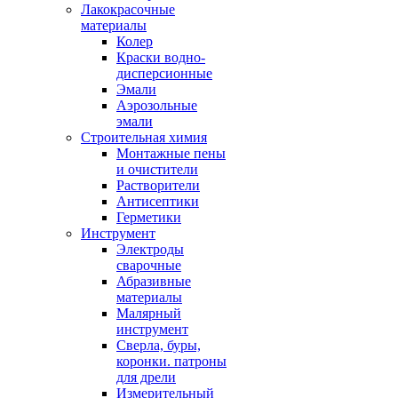
Лакокрасочные
материалы
Колер
Краски водно-
дисперсионные
Эмали
Аэрозольные
эмали
Строительная химия
Монтажные пены
и очистители
Растворители
Антисептики
Герметики
Инструмент
Электроды
сварочные
Абразивные
материалы
Малярный
инструмент
Сверла, буры,
коронки. патроны
для дрели
Измерительный