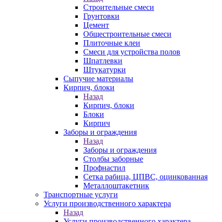
Строительные смеси
Грунтовки
Цемент
Общестроительные смеси
Плиточные клеи
Смеси для устройства полов
Шпатлевки
Штукатурки
Сыпучие материалы
Кирпич, блоки
Назад
Кирпич, блоки
Блоки
Кирпич
Заборы и ограждения
Назад
Заборы и ограждения
Столбы заборные
Профнастил
Сетка рабица, ЦПВС, оцинкованная
Металлоштакетник
Транспортные услуги
Услуги производственного характера
Назад
Услуги производственного характера