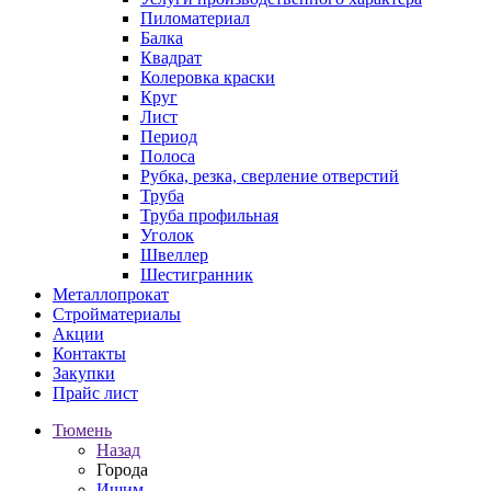
Пиломатериал
Балка
Квадрат
Колеровка краски
Круг
Лист
Период
Полоса
Рубка, резка, сверление отверстий
Труба
Труба профильная
Уголок
Швеллер
Шестигранник
Металлопрокат
Стройматериалы
Акции
Контакты
Закупки
Прайс лист
Тюмень
Назад
Города
Ишим