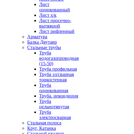
Лист
оцинкованный
Лист х/к
Лист просечно-
вытяжной
Лист рифленный
Арматура
Балка Двутавр
Стальные трубы
Труба
водогазопроводная
(15-50)
Труба профильная
Труба эл/сварная
тонкостенная
Труба
оцинкованная
Труба. некондиция
Труба
цельнотянутая
Труба
электросварная
Стальная полоса
Круг, Катанка
Стальной квадрат