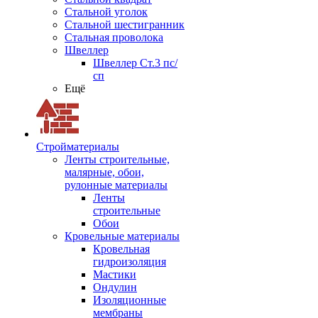
Стальной уголок
Стальной шестигранник
Стальная проволока
Швеллер
Швеллер Ст.3 пс/
сп
Ещё
Стройматериалы
Ленты строительные,
малярные, обои,
рулонные материалы
Ленты
строительные
Обои
Кровельные материалы
Кровельная
гидроизоляция
Мастики
Ондулин
Изоляционные
мембраны