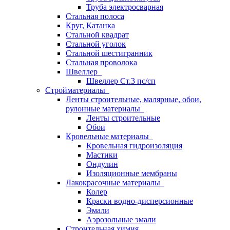
Труба электросварная
Стальная полоса
Круг, Катанка
Стальной квадрат
Стальной уголок
Стальной шестигранник
Стальная проволока
Швеллер
Швеллер Ст.3 пс/сп
Стройматериалы
Ленты строительные, малярные, обои,
рулонные материалы
Ленты строительные
Обои
Кровельные материалы
Кровельная гидроизоляция
Мастики
Ондулин
Изоляционные мембраны
Лакокрасочные материалы
Колер
Краски водно-дисперсионные
Эмали
Аэрозольные эмали
Строительная химия