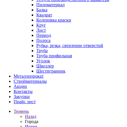
Пиломатериал
Балка
Квадрат
Колеровка краски
Круг
Лист
Период
Полоса
Рубка, резка, сверление отверстий
Труба
Труба профильная
Уголок
Швеллер
Шестигранник
Металлопрокат
Стройматериалы
Акции
Контакты
Закупки
Прайс лист
Тюмень
Назад
Города
Ишим