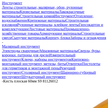
Инструмент
Ленты строительные, малярные, обои, рулонные
материалы
Кровельные материалы
Лакокрасочные
материалы
Строительная химия
Инструмент
Отопление,
водоснабжение
Крепежные материалы
Строительная
изоляция
Рулонные материалы, клейкие ленты
Гипсокартон и
комплектующие
Листовые материалы
Промышленно-
хозяйственные товары
Армирующие материалы
Строительные
смеси
Сыпучие материалы
Кирпич, блоки
Заборы и ограждения
-
Малярный инструмент
Электроды сварочные
Абразивные материалы
Сверла, буры,
коронки. патроны для дрели
Измерительный
инструмент
Ключи, наборы инструментов
Крепежно-
монтажный инструмент, метизы, биты
Отвертки
Пистолеты
для герметиков и монтажной пены
Режущий
инструмент
Столярный инструмент
Шарнирно-губцевый
инструмент
Штукатурный инструмент
-
Кисть плоская 60мм S9 81126012