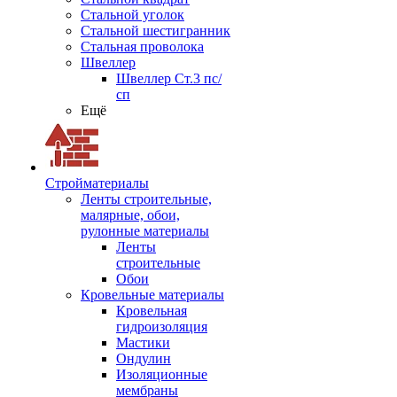
Стальной уголок
Стальной шестигранник
Стальная проволока
Швеллер
Швеллер Ст.3 пс/
сп
Ещё
Стройматериалы
Ленты строительные,
малярные, обои,
рулонные материалы
Ленты
строительные
Обои
Кровельные материалы
Кровельная
гидроизоляция
Мастики
Ондулин
Изоляционные
мембраны