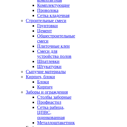
композитная
Комплектующие
Проволока
Сетка кладочная
Строительные смеси
Грунтовки
Цемент
Общестроительные
смеси
Плиточные клеи
Смеси для
устройства полов
Шпатлевки
Штукатурки
Сыпучие материалы
Кирпич, блоки
Блоки
Кирпич
Заборы и ограждения
Столбы заборные
Профнастил
Сетка рабица,
ЦПВС,
оцинкованная
Металлоштакетник