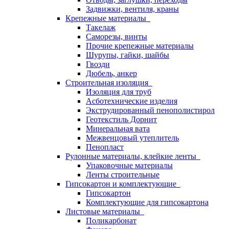
Задвижки, вентиля, краны
Крепежные материалы
Такелаж
Саморезы, винты
Прочие крепежные материалы
Шурупы, гайки, шайбы
Гвозди
Дюбель, анкер
Строительная изоляция
Изоляция для труб
Асботехнические изделия
Экструдированный пенополистирол
Геотекстиль Дорнит
Минеральная вата
Межвенцовый утеплитель
Пенопласт
Рулонные материалы, клейкие ленты
Упаковочные материалы
Ленты строительные
Гипсокартон и комплектующие
Гипсокартон
Комплектующие для гипсокартона
Листовые материалы
Поликарбонат