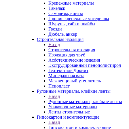
Крепежные материалы
Такелаж
Саморезы, винты
Прочие крепежные материалы
Шурупы, гайки, шайбы
Гвозди
Дюбель, анкер
Строительная изоляция
Назад
Строительная изоляция
Изоляция для труб
Асботехнические изделия
Экструдированный пенополистирол
Геотекстиль Дорнит
Минеральная вата
Межвенцовый утеплитель
Пенопласт
Рулонные материалы, клейкие ленты
Назад
Рулонные материалы, клейкие ленты
Упаковочные материалы
Ленты строительные
Гипсокартон и комплектующие
Назад
Гипсокартон и комплектующие