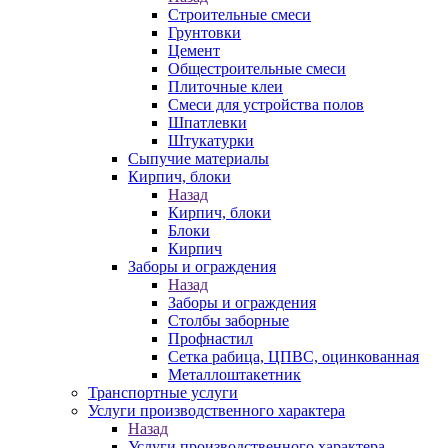
Строительные смеси
Грунтовки
Цемент
Общестроительные смеси
Плиточные клеи
Смеси для устройства полов
Шпатлевки
Штукатурки
Сыпучие материалы
Кирпич, блоки
Назад
Кирпич, блоки
Блоки
Кирпич
Заборы и ограждения
Назад
Заборы и ограждения
Столбы заборные
Профнастил
Сетка рабица, ЦПВС, оцинкованная
Металлоштакетник
Транспортные услуги
Услуги производственного характера
Назад
Услуги производственного характера