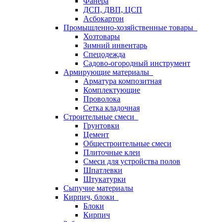
Фанера
ДСП, ДВП, ЦСП
Асбокартон
Промышленно-хозяйственные товары
Хозтовары
Зимний инвентарь
Спецодежда
Садово-огородный инструмент
Армирующие материалы
Арматура композитная
Комплектующие
Проволока
Сетка кладочная
Строительные смеси
Грунтовки
Цемент
Общестроительные смеси
Плиточные клеи
Смеси для устройства полов
Шпатлевки
Штукатурки
Сыпучие материалы
Кирпич, блоки
Блоки
Кирпич