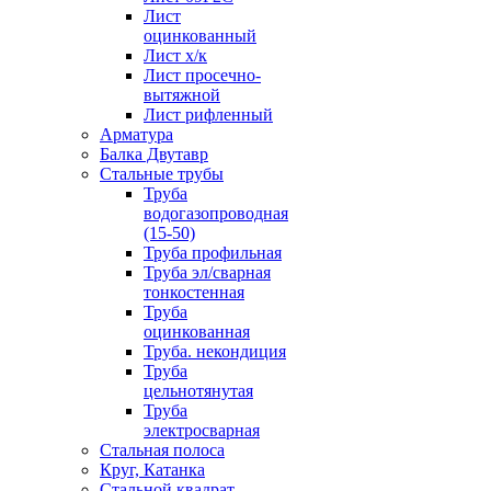
Лист
оцинкованный
Лист х/к
Лист просечно-
вытяжной
Лист рифленный
Арматура
Балка Двутавр
Стальные трубы
Труба
водогазопроводная
(15-50)
Труба профильная
Труба эл/сварная
тонкостенная
Труба
оцинкованная
Труба. некондиция
Труба
цельнотянутая
Труба
электросварная
Стальная полоса
Круг, Катанка
Стальной квадрат