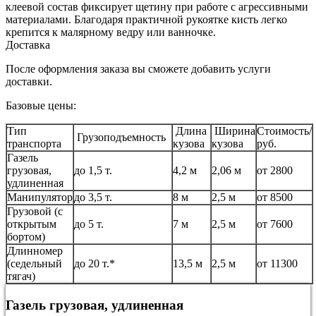
клеевой состав фиксирует щетину при работе с агрессивными
материалами. Благодаря практичной рукоятке кисть легко
крепится к малярному ведру или ванночке.
Доставка
После оформления заказа вы сможете добавить услуги
доставки.
Базовые цены:
Тип
Длина
Ширина
Стоимость/
Грузоподъемность
транспорта
кузова
кузова
руб.
Газель
грузовая,
до 1,5 т.
4,2 м
2,06 м
от 2800
удлиненная
Манипулятор
до 3,5 т.
8 м
2,5 м
от 8500
Грузовой (с
открытым
до 5 т.
7 м
2,5 м
от 7600
бортом)
Длинномер
(седельный
до 20 т.*
13,5 м
2,5 м
от 11300
тягач)
Газель грузовая, удлиненная