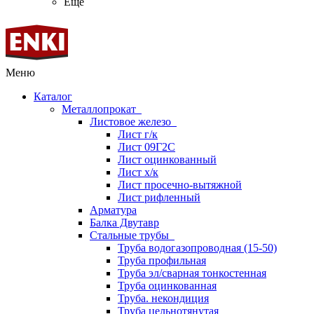
Ещё
Меню
Каталог
Металлопрокат
Листовое железо
Лист г/к
Лист 09Г2С
Лист оцинкованный
Лист х/к
Лист просечно-вытяжной
Лист рифленный
Арматура
Балка Двутавр
Стальные трубы
Труба водогазопроводная (15-50)
Труба профильная
Труба эл/сварная тонкостенная
Труба оцинкованная
Труба. некондиция
Труба цельнотянутая