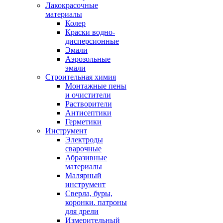
Лакокрасочные
материалы
Колер
Краски водно-
дисперсионные
Эмали
Аэрозольные
эмали
Строительная химия
Монтажные пены
и очистители
Растворители
Антисептики
Герметики
Инструмент
Электроды
сварочные
Абразивные
материалы
Малярный
инструмент
Сверла, буры,
коронки. патроны
для дрели
Измерительный