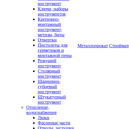
инструмент
Ключи, наборы
инструментов
Крепежно-
монтажный
инструмент,
метизы, биты
Отвертки
Пистолеты для
Металлопрокат
Строймат
герметиков и
монтажной пены
Режущий
инструмент
Столярный
инструмент
Шарнирно-
губцевый
инструмент
Штукатурный
инструмент
Отопление,
водоснабжение
Люки
Фасонные части
Отводы, заглушки,