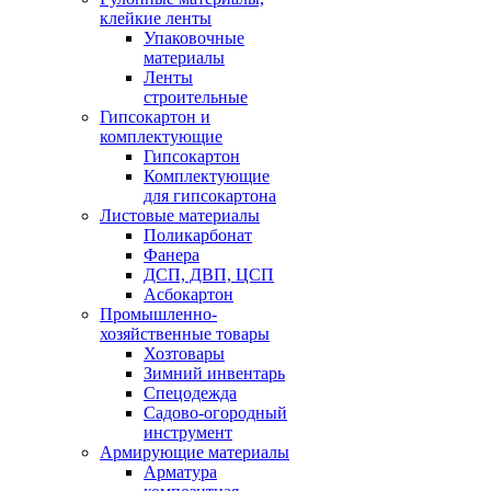
клейкие ленты
Упаковочные
материалы
Ленты
строительные
Гипсокартон и
комплектующие
Гипсокартон
Комплектующие
для гипсокартона
Листовые материалы
Поликарбонат
Фанера
ДСП, ДВП, ЦСП
Асбокартон
Промышленно-
хозяйственные товары
Хозтовары
Зимний инвентарь
Спецодежда
Садово-огородный
инструмент
Армирующие материалы
Арматура