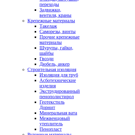
переходы
Задвижки,
вентиля, краны
Крепежные материалы
Такелаж
Саморезы, винты
Прочие крепежные
материалы
Шурупы, гайки,
шайбы
Гвозди
Дюбель, анкер
Строительная изоляция
Изоляция для труб
Асботехнические
изделия
Экструдированный
пенополистирол
Геотекстиль
Дорнит
Минеральная вата
Межвенцовый
утеплитель
Пенопласт
Рулонные материалы,