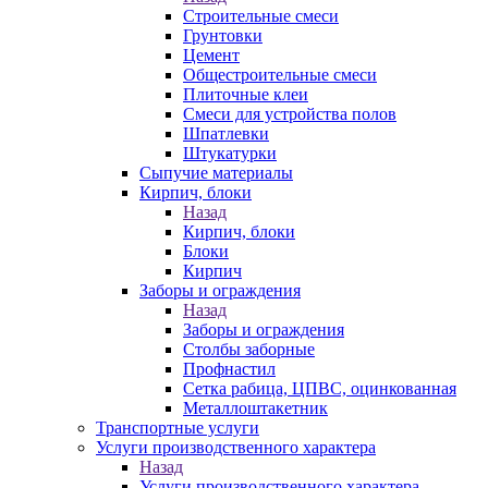
Строительные смеси
Грунтовки
Цемент
Общестроительные смеси
Плиточные клеи
Смеси для устройства полов
Шпатлевки
Штукатурки
Сыпучие материалы
Кирпич, блоки
Назад
Кирпич, блоки
Блоки
Кирпич
Заборы и ограждения
Назад
Заборы и ограждения
Столбы заборные
Профнастил
Сетка рабица, ЦПВС, оцинкованная
Металлоштакетник
Транспортные услуги
Услуги производственного характера
Назад
Услуги производственного характера