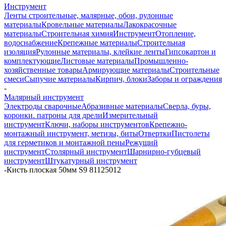
Инструмент
Ленты строительные, малярные, обои, рулонные
материалы
Кровельные материалы
Лакокрасочные
материалы
Строительная химия
Инструмент
Отопление,
водоснабжение
Крепежные материалы
Строительная
изоляция
Рулонные материалы, клейкие ленты
Гипсокартон и
комплектующие
Листовые материалы
Промышленно-
хозяйственные товары
Армирующие материалы
Строительные
смеси
Сыпучие материалы
Кирпич, блоки
Заборы и ограждения
-
Малярный инструмент
Электроды сварочные
Абразивные материалы
Сверла, буры,
коронки. патроны для дрели
Измерительный
инструмент
Ключи, наборы инструментов
Крепежно-
монтажный инструмент, метизы, биты
Отвертки
Пистолеты
для герметиков и монтажной пены
Режущий
инструмент
Столярный инструмент
Шарнирно-губцевый
инструмент
Штукатурный инструмент
-
Кисть плоская 50мм S9 81125012