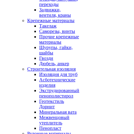
переходы
Задвижки,
вентиля, краны
Крепежные материалы
Такелаж
Саморезы, винты
Прочие крепежные
материалы
Шурупы, гайки,
шайбы
Гвозди
Дюбель, анкер
Строительная изоляция
Изоляция для труб
Асботехнические
изделия
Экструдированный
пенополистирол
Геотекстиль
Дорнит
Минеральная вата
Межвенцовый
утеплитель
Пенопласт
Рулонные материалы,