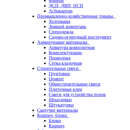
Фанера
ДСП, ДВП, ЦСП
Асбокартон
Промышленно-хозяйственные товары
Хозтовары
Зимний инвентарь
Спецодежда
Садово-огородный инструмент
Армирующие материалы
Арматура композитная
Комплектующие
Проволока
Сетка кладочная
Строительные смеси
Грунтовки
Цемент
Общестроительные смеси
Плиточные клеи
Смеси для устройства полов
Шпатлевки
Штукатурки
Сыпучие материалы
Кирпич, блоки
Блоки
Кирпич