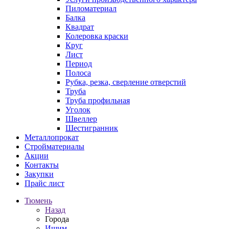
Пиломатериал
Балка
Квадрат
Колеровка краски
Круг
Лист
Период
Полоса
Рубка, резка, сверление отверстий
Труба
Труба профильная
Уголок
Швеллер
Шестигранник
Металлопрокат
Стройматериалы
Акции
Контакты
Закупки
Прайс лист
Тюмень
Назад
Города
Ишим