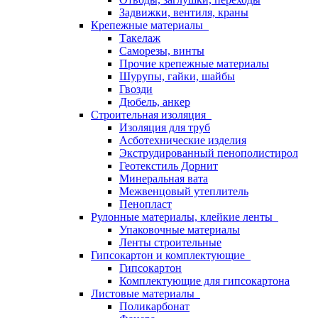
Задвижки, вентиля, краны
Крепежные материалы
Такелаж
Саморезы, винты
Прочие крепежные материалы
Шурупы, гайки, шайбы
Гвозди
Дюбель, анкер
Строительная изоляция
Изоляция для труб
Асботехнические изделия
Экструдированный пенополистирол
Геотекстиль Дорнит
Минеральная вата
Межвенцовый утеплитель
Пенопласт
Рулонные материалы, клейкие ленты
Упаковочные материалы
Ленты строительные
Гипсокартон и комплектующие
Гипсокартон
Комплектующие для гипсокартона
Листовые материалы
Поликарбонат