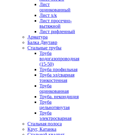
Лист
оцинкованный
Лист х/к
Лист просечно-
вытяжной
Лист рифленный
Арматура
Балка Двутавр
Стальные трубы
Труба
водогазопроводная
(15-50)
Труба профильная
Труба эл/сварная
тонкостенная
Труба
оцинкованная
Труба. некондиция
Труба
цельнотянутая
Труба
электросварная
Стальная полоса
Круг, Катанка
Стальной квадрат