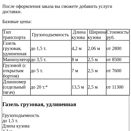
После оформления заказа вы сможете добавить услуги
доставки.
Базовые цены:
Тип
Длина
Ширина
Стоимость/
Грузоподъемность
транспорта
кузова
кузова
руб.
Газель
грузовая,
до 1,5 т.
4,2 м
2,06 м
от 2800
удлиненная
Манипулятор
до 3,5 т.
8 м
2,5 м
от 8500
Грузовой (с
открытым
до 5 т.
7 м
2,5 м
от 7600
бортом)
Длинномер
(седельный
до 20 т.*
13,5 м
2,5 м
от 11300
тягач)
Газель грузовая, удлиненная
Грузоподъемность
до 1,5 т.
Длина кузова