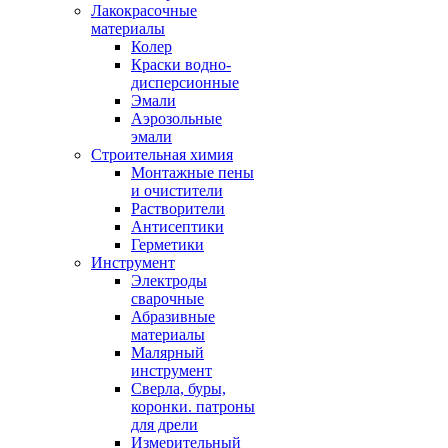
Лакокрасочные
материалы
Колер
Краски водно-
дисперсионные
Эмали
Аэрозольные
эмали
Строительная химия
Монтажные пены
и очистители
Растворители
Антисептики
Герметики
Инструмент
Электроды
сварочные
Абразивные
материалы
Малярный
инструмент
Сверла, буры,
коронки. патроны
для дрели
Измерительный