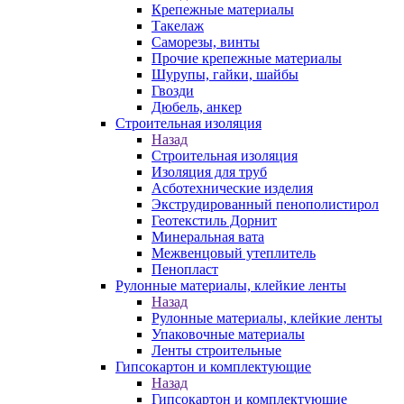
Крепежные материалы
Такелаж
Саморезы, винты
Прочие крепежные материалы
Шурупы, гайки, шайбы
Гвозди
Дюбель, анкер
Строительная изоляция
Назад
Строительная изоляция
Изоляция для труб
Асботехнические изделия
Экструдированный пенополистирол
Геотекстиль Дорнит
Минеральная вата
Межвенцовый утеплитель
Пенопласт
Рулонные материалы, клейкие ленты
Назад
Рулонные материалы, клейкие ленты
Упаковочные материалы
Ленты строительные
Гипсокартон и комплектующие
Назад
Гипсокартон и комплектующие