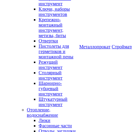
инструмент
Ключи, наборы
инструментов
Крепежно-
монтажный
инструмент,
метизы, биты
Отвертки
Пистолеты для
Металлопрокат
Строймат
герметиков и
монтажной пены
Режущий
инструмент
Столярный
инструмент
Шарнирно-
губцевый
инструмент
Штукатурный
инструмент
Отопление,
водоснабжение
Люки
Фасонные части
Отводы, заглушки,