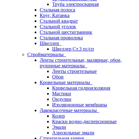
Труба электросварная
Стальная полоса
Круг, Катанка
Стальной квадрат
Стальной уголок
Стальной шестигранник
Стальная проволока
Швеллер
Швеллер Ст.3 пс/сп
Стройматериалы
Ленты строительные, малярные, обои,
рулонные материалы
Ленты строительные
Обои
Кровельные материалы
Кровельная гидроизоляция
Мастики
Ондулин
Изоляционные мембраны
Лакокрасочные материалы
Колер
Краски водно-дисперсионные
Эмали
Аэрозольные эмали
Строительная химия