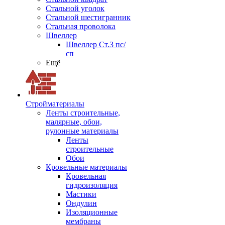
Стальной уголок
Стальной шестигранник
Стальная проволока
Швеллер
Швеллер Ст.3 пс/
сп
Ещё
Стройматериалы
Ленты строительные,
малярные, обои,
рулонные материалы
Ленты
строительные
Обои
Кровельные материалы
Кровельная
гидроизоляция
Мастики
Ондулин
Изоляционные
мембраны