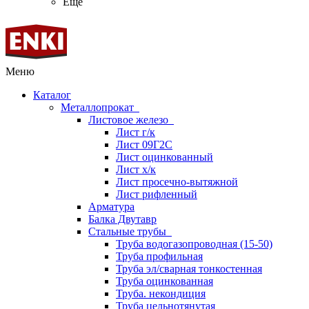
Ещё
Меню
Каталог
Металлопрокат
Листовое железо
Лист г/к
Лист 09Г2С
Лист оцинкованный
Лист х/к
Лист просечно-вытяжной
Лист рифленный
Арматура
Балка Двутавр
Стальные трубы
Труба водогазопроводная (15-50)
Труба профильная
Труба эл/сварная тонкостенная
Труба оцинкованная
Труба. некондиция
Труба цельнотянутая