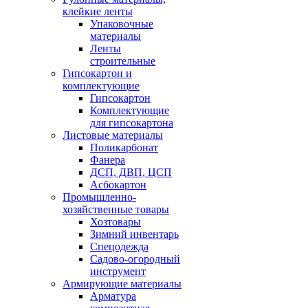
клейкие ленты
Упаковочные
материалы
Ленты
строительные
Гипсокартон и
комплектующие
Гипсокартон
Комплектующие
для гипсокартона
Листовые материалы
Поликарбонат
Фанера
ДСП, ДВП, ЦСП
Асбокартон
Промышленно-
хозяйственные товары
Хозтовары
Зимний инвентарь
Спецодежда
Садово-огородный
инструмент
Армирующие материалы
Арматура