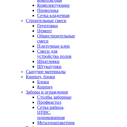
композитная
Комплектующие
Проволока
Сетка кладочная
Строительные смеси
Грунтовки
Цемент
Общестроительные
смеси
Плиточные клеи
Смеси для
устройства полов
Шпатлевки
Штукатурки
Сыпучие материалы
Кирпич, блоки
Блоки
Кирпич
Заборы и ограждения
Столбы заборные
Профнастил
Сетка рабица,
ЦПВС,
оцинкованная
Металлоштакетник