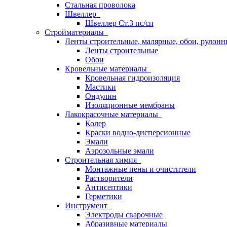
Стальная проволока
Швеллер
Швеллер Ст.3 пс/сп
Стройматериалы
Ленты строительные, малярные, обои, рулон
Ленты строительные
Обои
Кровельные материалы
Кровельная гидроизоляция
Мастики
Ондулин
Изоляционные мембраны
Лакокрасочные материалы
Колер
Краски водно-дисперсионные
Эмали
Аэрозольные эмали
Строительная химия
Монтажные пены и очистители
Растворители
Антисептики
Герметики
Инструмент
Электроды сварочные
Абразивные материалы