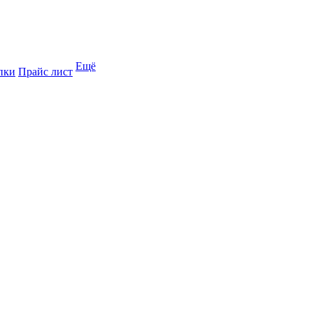
Ещё
пки
Прайс лист