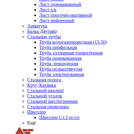
Лист оцинкованный
Лист х/к
Лист просечно-вытяжной
Лист рифленный
Арматура
Балка Двутавр
Стальные трубы
Труба водогазопроводная (15-50)
Труба профильная
Труба эл/сварная тонкостенная
Труба оцинкованная
Труба. некондиция
Труба цельнотянутая
Труба электросварная
Стальная полоса
Круг, Катанка
Стальной квадрат
Стальной уголок
Стальной шестигранник
Стальная проволока
Швеллер
Швеллер Ст.3 пс/сп
Ещё