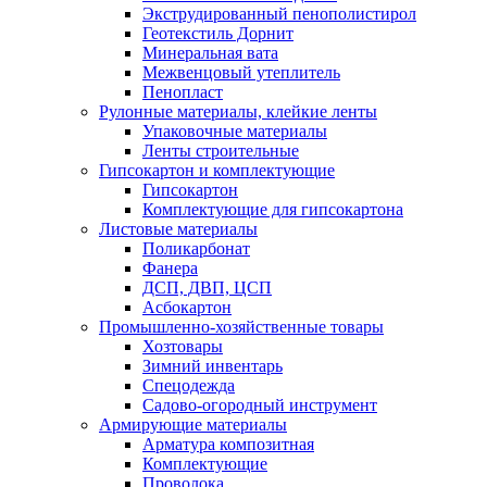
Экструдированный пенополистирол
Геотекстиль Дорнит
Минеральная вата
Межвенцовый утеплитель
Пенопласт
Рулонные материалы, клейкие ленты
Упаковочные материалы
Ленты строительные
Гипсокартон и комплектующие
Гипсокартон
Комплектующие для гипсокартона
Листовые материалы
Поликарбонат
Фанера
ДСП, ДВП, ЦСП
Асбокартон
Промышленно-хозяйственные товары
Хозтовары
Зимний инвентарь
Спецодежда
Садово-огородный инструмент
Армирующие материалы
Арматура композитная
Комплектующие
Проволока