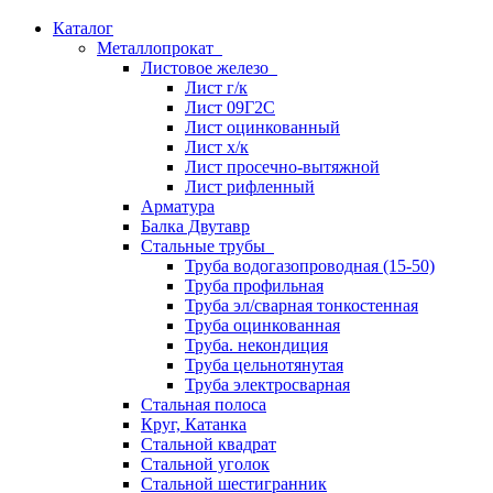
Каталог
Металлопрокат
Листовое железо
Лист г/к
Лист 09Г2С
Лист оцинкованный
Лист х/к
Лист просечно-вытяжной
Лист рифленный
Арматура
Балка Двутавр
Стальные трубы
Труба водогазопроводная (15-50)
Труба профильная
Труба эл/сварная тонкостенная
Труба оцинкованная
Труба. некондиция
Труба цельнотянутая
Труба электросварная
Стальная полоса
Круг, Катанка
Стальной квадрат
Стальной уголок
Стальной шестигранник