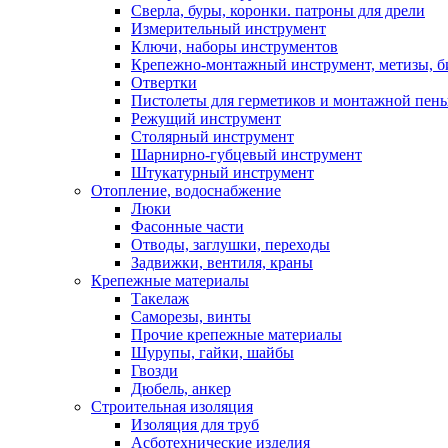
Сверла, буры, коронки. патроны для дрели
Измерительный инструмент
Ключи, наборы инструментов
Крепежно-монтажный инструмент, метизы, 
Отвертки
Пистолеты для герметиков и монтажной пен
Режущий инструмент
Столярный инструмент
Шарнирно-губцевый инструмент
Штукатурный инструмент
Отопление, водоснабжение
Люки
Фасонные части
Отводы, заглушки, переходы
Задвижки, вентиля, краны
Крепежные материалы
Такелаж
Саморезы, винты
Прочие крепежные материалы
Шурупы, гайки, шайбы
Гвозди
Дюбель, анкер
Строительная изоляция
Изоляция для труб
Асботехнические изделия