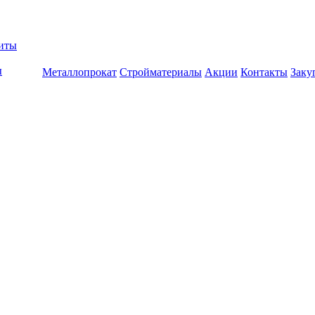
биты
ы
Металлопрокат
Стройматериалы
Акции
Контакты
Заку