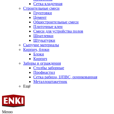
Сетка кладочная
Строительные смеси
Грунтовки
Цемент
Общестроительные смеси
Плиточные клеи
Смеси для устройства полов
Шпатлевки
Штукатурки
Сыпучие материалы
Кирпич, блоки
Блоки
Кирпич
Заборы и ограждения
Столбы заборные
Профнастил
Сетка рабица, ЦПВС, оцинкованная
Металлоштакетник
Ещё
Меню