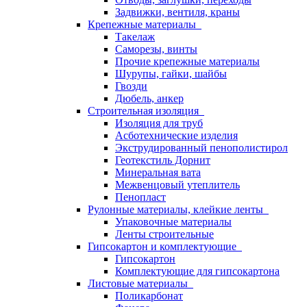
Задвижки, вентиля, краны
Крепежные материалы
Такелаж
Саморезы, винты
Прочие крепежные материалы
Шурупы, гайки, шайбы
Гвозди
Дюбель, анкер
Строительная изоляция
Изоляция для труб
Асботехнические изделия
Экструдированный пенополистирол
Геотекстиль Дорнит
Минеральная вата
Межвенцовый утеплитель
Пенопласт
Рулонные материалы, клейкие ленты
Упаковочные материалы
Ленты строительные
Гипсокартон и комплектующие
Гипсокартон
Комплектующие для гипсокартона
Листовые материалы
Поликарбонат