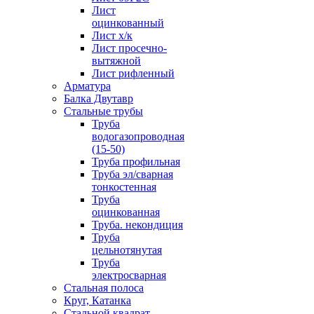
Лист
оцинкованный
Лист х/к
Лист просечно-
вытяжной
Лист рифленный
Арматура
Балка Двутавр
Стальные трубы
Труба
водогазопроводная
(15-50)
Труба профильная
Труба эл/сварная
тонкостенная
Труба
оцинкованная
Труба. некондиция
Труба
цельнотянутая
Труба
электросварная
Стальная полоса
Круг, Катанка
Стальной квадрат