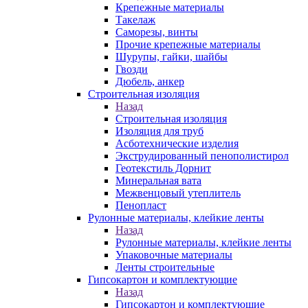
Крепежные материалы
Такелаж
Саморезы, винты
Прочие крепежные материалы
Шурупы, гайки, шайбы
Гвозди
Дюбель, анкер
Строительная изоляция
Назад
Строительная изоляция
Изоляция для труб
Асботехнические изделия
Экструдированный пенополистирол
Геотекстиль Дорнит
Минеральная вата
Межвенцовый утеплитель
Пенопласт
Рулонные материалы, клейкие ленты
Назад
Рулонные материалы, клейкие ленты
Упаковочные материалы
Ленты строительные
Гипсокартон и комплектующие
Назад
Гипсокартон и комплектующие