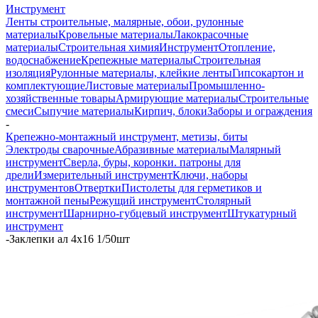
Инструмент
Ленты строительные, малярные, обои, рулонные
материалы
Кровельные материалы
Лакокрасочные
материалы
Строительная химия
Инструмент
Отопление,
водоснабжение
Крепежные материалы
Строительная
изоляция
Рулонные материалы, клейкие ленты
Гипсокартон и
комплектующие
Листовые материалы
Промышленно-
хозяйственные товары
Армирующие материалы
Строительные
смеси
Сыпучие материалы
Кирпич, блоки
Заборы и ограждения
-
Крепежно-монтажный инструмент, метизы, биты
Электроды сварочные
Абразивные материалы
Малярный
инструмент
Сверла, буры, коронки. патроны для
дрели
Измерительный инструмент
Ключи, наборы
инструментов
Отвертки
Пистолеты для герметиков и
монтажной пены
Режущий инструмент
Столярный
инструмент
Шарнирно-губцевый инструмент
Штукатурный
инструмент
-
Заклепки ал 4х16 1/50шт