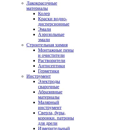
Лакокрасочные
материалы
Колер
Краски водно-
дисперсионные
Эмали
Аэрозольные
эмали
Строительная химия
Монтажные пены
и очистители
Растворители
Антисептики
Герметики
Инструмент
Электроды
сварочные
Абразивные
материалы
Малярный
инструмент
Сверла, буры,
коронки. патроны
для дрели
Измерительный