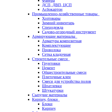
Фанера
ДСП, ДВП, ЦСП
Асбокартон
Промышленно-хозяйственные товары
Хозтовары
Зимний инвентарь
Спецодежда
Садово-огородный инструмент
Армирующие материалы
Арматура композитная
Комплектующие
Проволока
Сетка кладочная
Строительные смеси
Грунтовки
Цемент
Общестроительные смеси
Плиточные клеи
Смеси для устройства полов
Шпатлевки
Штукатурки
Сыпучие материалы
Кирпич, блоки
Блоки
Кирпич