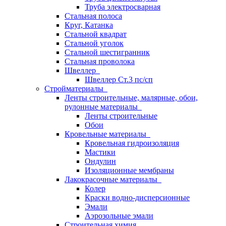
Труба электросварная
Стальная полоса
Круг, Катанка
Стальной квадрат
Стальной уголок
Стальной шестигранник
Стальная проволока
Швеллер
Швеллер Ст.3 пс/сп
Стройматериалы
Ленты строительные, малярные, обои,
рулонные материалы
Ленты строительные
Обои
Кровельные материалы
Кровельная гидроизоляция
Мастики
Ондулин
Изоляционные мембраны
Лакокрасочные материалы
Колер
Краски водно-дисперсионные
Эмали
Аэрозольные эмали
Строительная химия