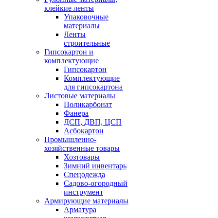
клейкие ленты
Упаковочные
материалы
Ленты
строительные
Гипсокартон и
комплектующие
Гипсокартон
Комплектующие
для гипсокартона
Листовые материалы
Поликарбонат
Фанера
ДСП, ДВП, ЦСП
Асбокартон
Промышленно-
хозяйственные товары
Хозтовары
Зимний инвентарь
Спецодежда
Садово-огородный
инструмент
Армирующие материалы
Арматура