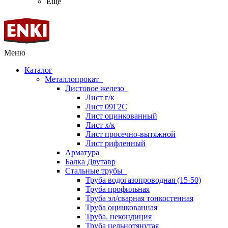
Ещё
Меню
Каталог
Металлопрокат
Листовое железо
Лист г/к
Лист 09Г2С
Лист оцинкованный
Лист х/к
Лист просечно-вытяжной
Лист рифленный
Арматура
Балка Двутавр
Стальные трубы
Труба водогазопроводная (15-50)
Труба профильная
Труба эл/сварная тонкостенная
Труба оцинкованная
Труба. некондиция
Труба цельнотянутая