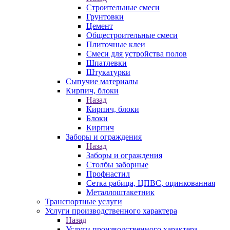
Строительные смеси
Грунтовки
Цемент
Общестроительные смеси
Плиточные клеи
Смеси для устройства полов
Шпатлевки
Штукатурки
Сыпучие материалы
Кирпич, блоки
Назад
Кирпич, блоки
Блоки
Кирпич
Заборы и ограждения
Назад
Заборы и ограждения
Столбы заборные
Профнастил
Сетка рабица, ЦПВС, оцинкованная
Металлоштакетник
Транспортные услуги
Услуги производственного характера
Назад
Услуги производственного характера