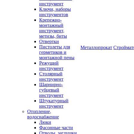
инструмент
Ключи, наборы
инструментов
Крепежно-
монтажный
инструмент,
метизы, биты
Отвертки
Пистолеты для
Металлопрокат
Строймат
герметиков и
монтажной пены
Режущий
инструмент
Столярный
инструмент
Шарнирно-
губцевый
инструмент
Штукатурный
инструмент
Отопление,
водоснабжение
Люки
Фасонные части
Отводы, заглушки,