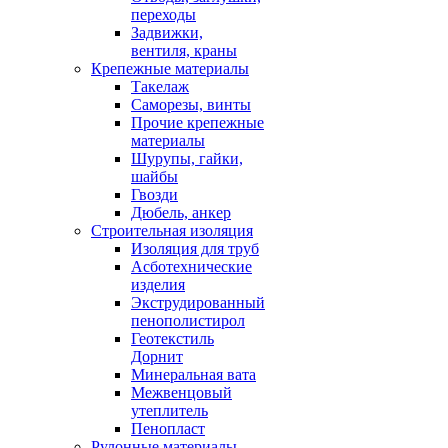
переходы
Задвижки,
вентиля, краны
Крепежные материалы
Такелаж
Саморезы, винты
Прочие крепежные
материалы
Шурупы, гайки,
шайбы
Гвозди
Дюбель, анкер
Строительная изоляция
Изоляция для труб
Асботехнические
изделия
Экструдированный
пенополистирол
Геотекстиль
Дорнит
Минеральная вата
Межвенцовый
утеплитель
Пенопласт
Рулонные материалы,