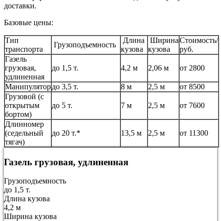
доставки.
Базовые цены:
Тип
Длина
Ширина
Стоимость/
Грузоподъемность
транспорта
кузова
кузова
руб.
Газель
грузовая,
до 1,5 т.
4,2 м
2,06 м
от 2800
удлиненная
Манипулятор
до 3,5 т.
8 м
2,5 м
от 8500
Грузовой (с
открытым
до 5 т.
7 м
2,5 м
от 7600
бортом)
Длинномер
(седельный
до 20 т.*
13,5 м
2,5 м
от 11300
тягач)
Газель грузовая, удлиненная
Грузоподъемность
до 1,5 т.
Длина кузова
4,2 м
Ширина кузова