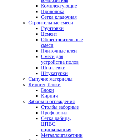
композитная
Комплектующие
Проволока
Сетка кладочная
Строительные смеси
Грунтовки
Цемент
Общестроительные
смеси
Плиточные клеи
Смеси для
устройства полов
Шпатлевки
Штукатурки
Сыпучие материалы
Кирпич, блоки
Блоки
Кирпич
Заборы и ограждения
Столбы заборные
Профнастил
Сетка рабица,
ЦПВС,
оцинкованная
Металлоштакетник