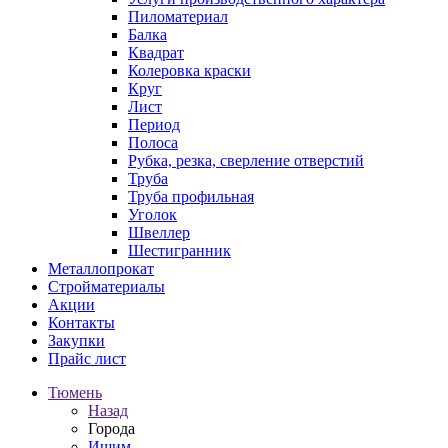
Пиломатериал
Балка
Квадрат
Колеровка краски
Круг
Лист
Период
Полоса
Рубка, резка, сверление отверстий
Труба
Труба профильная
Уголок
Швеллер
Шестигранник
Металлопрокат
Стройматериалы
Акции
Контакты
Закупки
Прайс лист
Тюмень
Назад
Города
Ишим