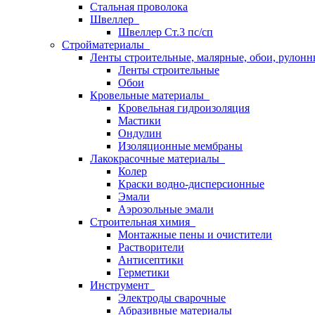
Стальная проволока
Швеллер
Швеллер Ст.3 пс/сп
Стройматериалы
Ленты строительные, малярные, обои, рулон
Ленты строительные
Обои
Кровельные материалы
Кровельная гидроизоляция
Мастики
Ондулин
Изоляционные мембраны
Лакокрасочные материалы
Колер
Краски водно-дисперсионные
Эмали
Аэрозольные эмали
Строительная химия
Монтажные пены и очистители
Растворители
Антисептики
Герметики
Инструмент
Электроды сварочные
Абразивные материалы