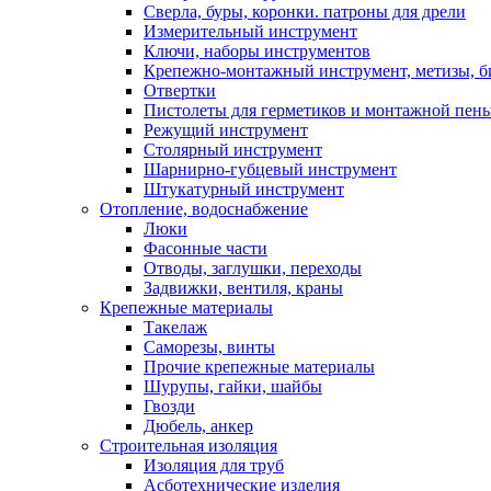
Сверла, буры, коронки. патроны для дрели
Измерительный инструмент
Ключи, наборы инструментов
Крепежно-монтажный инструмент, метизы, 
Отвертки
Пистолеты для герметиков и монтажной пен
Режущий инструмент
Столярный инструмент
Шарнирно-губцевый инструмент
Штукатурный инструмент
Отопление, водоснабжение
Люки
Фасонные части
Отводы, заглушки, переходы
Задвижки, вентиля, краны
Крепежные материалы
Такелаж
Саморезы, винты
Прочие крепежные материалы
Шурупы, гайки, шайбы
Гвозди
Дюбель, анкер
Строительная изоляция
Изоляция для труб
Асботехнические изделия