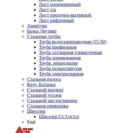
Лист оцинкованный
Лист х/к
Лист просечно-вытяжной
Лист рифленный
Арматура
Балка Двутавр
Стальные трубы
Труба водогазопроводная (15-50)
Труба профильная
Труба эл/сварная тонкостенная
Труба оцинкованная
Труба. некондиция
Труба цельнотянутая
Труба электросварная
Стальная полоса
Круг, Катанка
Стальной квадрат
Стальной уголок
Стальной шестигранник
Стальная проволока
Швеллер
Швеллер Ст.3 пс/сп
Ещё