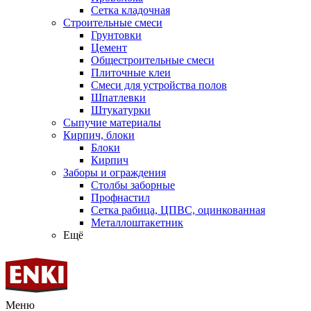
Сетка кладочная
Строительные смеси
Грунтовки
Цемент
Общестроительные смеси
Плиточные клеи
Смеси для устройства полов
Шпатлевки
Штукатурки
Сыпучие материалы
Кирпич, блоки
Блоки
Кирпич
Заборы и ограждения
Столбы заборные
Профнастил
Сетка рабица, ЦПВС, оцинкованная
Металлоштакетник
Ещё
Меню