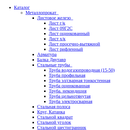
Каталог
Металлопрокат
Листовое железо
Лист г/к
Лист 09Г2С
Лист оцинкованный
Лист х/к
Лист просечно-вытяжной
Лист рифленный
Арматура
Балка Двутавр
Стальные трубы
Труба водогазопроводная (15-50)
Труба профильная
Труба эл/сварная тонкостенная
Труба оцинкованная
Труба. некондиция
Труба цельнотянутая
Труба электросварная
Стальная полоса
Круг, Катанка
Стальной квадрат
Стальной уголок
Стальной шестигранник