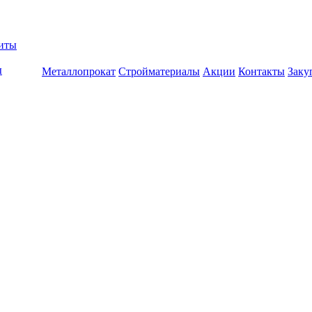
биты
ы
Металлопрокат
Стройматериалы
Акции
Контакты
Заку