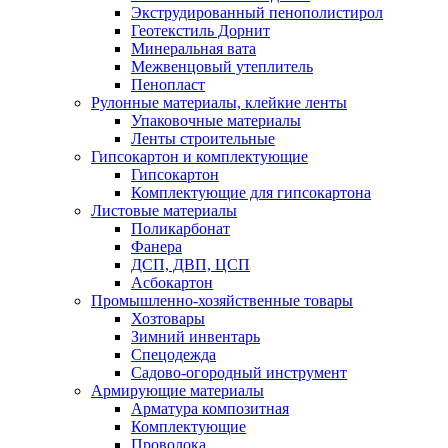
Экструдированный пенополистирол
Геотекстиль Дорнит
Минеральная вата
Межвенцовый утеплитель
Пенопласт
Рулонные материалы, клейкие ленты
Упаковочные материалы
Ленты строительные
Гипсокартон и комплектующие
Гипсокартон
Комплектующие для гипсокартона
Листовые материалы
Поликарбонат
Фанера
ДСП, ДВП, ЦСП
Асбокартон
Промышленно-хозяйственные товары
Хозтовары
Зимний инвентарь
Спецодежда
Садово-огородный инструмент
Армирующие материалы
Арматура композитная
Комплектующие
Проволока