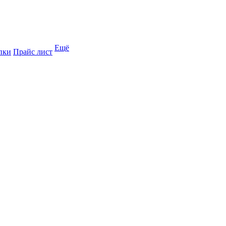
Ещё
пки
Прайс лист