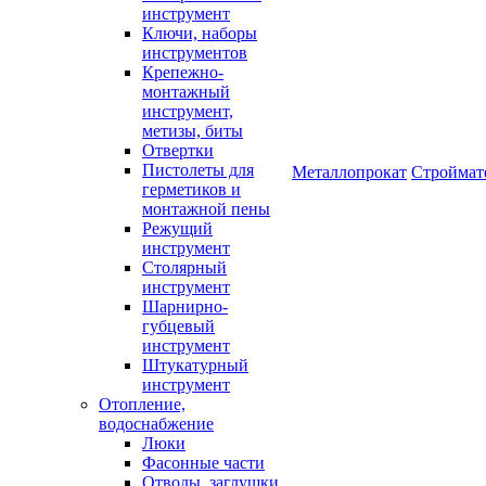
инструмент
Ключи, наборы
инструментов
Крепежно-
монтажный
инструмент,
метизы, биты
Отвертки
Пистолеты для
Металлопрокат
Строймат
герметиков и
монтажной пены
Режущий
инструмент
Столярный
инструмент
Шарнирно-
губцевый
инструмент
Штукатурный
инструмент
Отопление,
водоснабжение
Люки
Фасонные части
Отводы, заглушки,