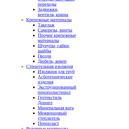
переходы
Задвижки,
вентиля, краны
Крепежные материалы
Такелаж
Саморезы, винты
Прочие крепежные
материалы
Шурупы, гайки,
шайбы
Гвозди
Дюбель, анкер
Строительная изоляция
Изоляция для труб
Асботехнические
изделия
Экструдированный
пенополистирол
Геотекстиль
Дорнит
Минеральная вата
Межвенцовый
утеплитель
Пенопласт
Рулонные материалы,