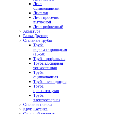
Лист
оцинкованный
Лист х/к
Лист просечно-
вытяжной
Лист рифленный
Арматура
Балка Двутавр
Стальные трубы
Труба
водогазопроводная
(15-50)
Труба профильная
Труба эл/сварная
тонкостенная
Труба
оцинкованная
Труба. некондиция
Труба
цельнотянутая
Труба
электросварная
Стальная полоса
Круг, Катанка
Стальной квадрат