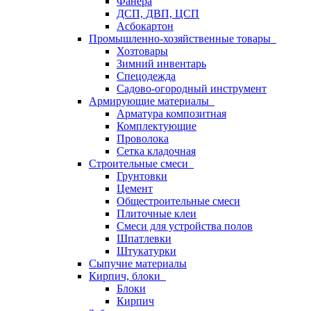
Фанера
ДСП, ДВП, ЦСП
Асбокартон
Промышленно-хозяйственные товары
Хозтовары
Зимний инвентарь
Спецодежда
Садово-огородный инструмент
Армирующие материалы
Арматура композитная
Комплектующие
Проволока
Сетка кладочная
Строительные смеси
Грунтовки
Цемент
Общестроительные смеси
Плиточные клеи
Смеси для устройства полов
Шпатлевки
Штукатурки
Сыпучие материалы
Кирпич, блоки
Блоки
Кирпич