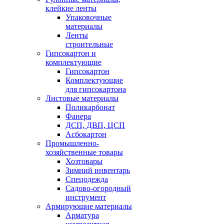
клейкие ленты
Упаковочные
материалы
Ленты
строительные
Гипсокартон и
комплектующие
Гипсокартон
Комплектующие
для гипсокартона
Листовые материалы
Поликарбонат
Фанера
ДСП, ДВП, ЦСП
Асбокартон
Промышленно-
хозяйственные товары
Хозтовары
Зимний инвентарь
Спецодежда
Садово-огородный
инструмент
Армирующие материалы
Арматура