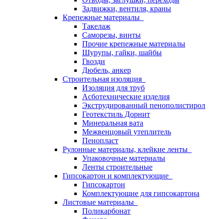
Задвижки, вентиля, краны
Крепежные материалы
Такелаж
Саморезы, винты
Прочие крепежные материалы
Шурупы, гайки, шайбы
Гвозди
Дюбель, анкер
Строительная изоляция
Изоляция для труб
Асботехнические изделия
Экструдированный пенополистирол
Геотекстиль Дорнит
Минеральная вата
Межвенцовый утеплитель
Пенопласт
Рулонные материалы, клейкие ленты
Упаковочные материалы
Ленты строительные
Гипсокартон и комплектующие
Гипсокартон
Комплектующие для гипсокартона
Листовые материалы
Поликарбонат