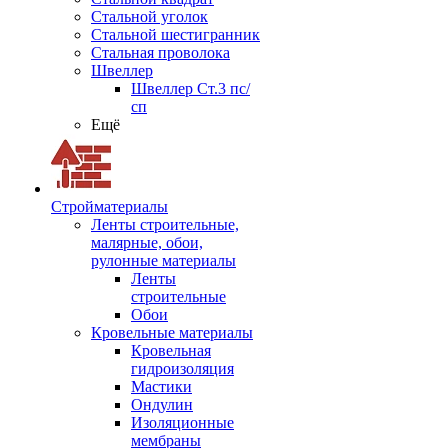
Стальной уголок
Стальной шестигранник
Стальная проволока
Швеллер
Швеллер Ст.3 пс/
сп
Ещё
Стройматериалы
Ленты строительные,
малярные, обои,
рулонные материалы
Ленты
строительные
Обои
Кровельные материалы
Кровельная
гидроизоляция
Мастики
Ондулин
Изоляционные
мембраны