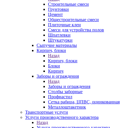
Строительные смеси
Грунтовки
Цемент
Общестроительные смеси
Плиточные клеи
Смеси для устройства полов
Шпатлевки
Штукатурки
Сыпучие материалы
Кирпич, блоки
Назад
Кирпич, блоки
Блоки
Кирпич
Заборы и ограждения
Назад
Заборы и ограждения
Столбы заборные
Профнастил
Сетка рабица, ЦПВС, оцинкованная
Металлоштакетник
Транспортные услуги
Услуги производственного характера
Назад
Услуги производственного характера