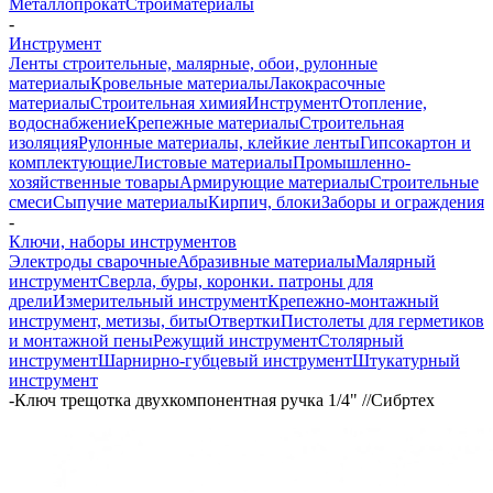
Металлопрокат
Стройматериалы
-
Инструмент
Ленты строительные, малярные, обои, рулонные
материалы
Кровельные материалы
Лакокрасочные
материалы
Строительная химия
Инструмент
Отопление,
водоснабжение
Крепежные материалы
Строительная
изоляция
Рулонные материалы, клейкие ленты
Гипсокартон и
комплектующие
Листовые материалы
Промышленно-
хозяйственные товары
Армирующие материалы
Строительные
смеси
Сыпучие материалы
Кирпич, блоки
Заборы и ограждения
-
Ключи, наборы инструментов
Электроды сварочные
Абразивные материалы
Малярный
инструмент
Сверла, буры, коронки. патроны для
дрели
Измерительный инструмент
Крепежно-монтажный
инструмент, метизы, биты
Отвертки
Пистолеты для герметиков
и монтажной пены
Режущий инструмент
Столярный
инструмент
Шарнирно-губцевый инструмент
Штукатурный
инструмент
-
Ключ трещотка двухкомпонентная ручка 1/4" //Сибртех