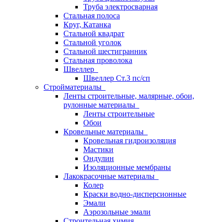
Труба электросварная
Стальная полоса
Круг, Катанка
Стальной квадрат
Стальной уголок
Стальной шестигранник
Стальная проволока
Швеллер
Швеллер Ст.3 пс/сп
Стройматериалы
Ленты строительные, малярные, обои,
рулонные материалы
Ленты строительные
Обои
Кровельные материалы
Кровельная гидроизоляция
Мастики
Ондулин
Изоляционные мембраны
Лакокрасочные материалы
Колер
Краски водно-дисперсионные
Эмали
Аэрозольные эмали
Строительная химия