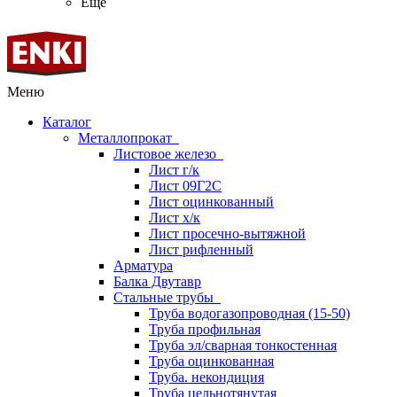
Ещё
Меню
Каталог
Металлопрокат
Листовое железо
Лист г/к
Лист 09Г2С
Лист оцинкованный
Лист х/к
Лист просечно-вытяжной
Лист рифленный
Арматура
Балка Двутавр
Стальные трубы
Труба водогазопроводная (15-50)
Труба профильная
Труба эл/сварная тонкостенная
Труба оцинкованная
Труба. некондиция
Труба цельнотянутая