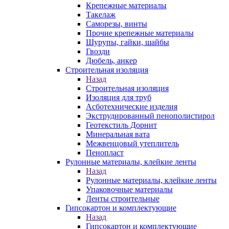
Крепежные материалы
Такелаж
Саморезы, винты
Прочие крепежные материалы
Шурупы, гайки, шайбы
Гвозди
Дюбель, анкер
Строительная изоляция
Назад
Строительная изоляция
Изоляция для труб
Асботехнические изделия
Экструдированный пенополистирол
Геотекстиль Дорнит
Минеральная вата
Межвенцовый утеплитель
Пенопласт
Рулонные материалы, клейкие ленты
Назад
Рулонные материалы, клейкие ленты
Упаковочные материалы
Ленты строительные
Гипсокартон и комплектующие
Назад
Гипсокартон и комплектующие