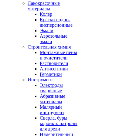
Лакокрасочные
материалы
Колер
Краски водно-
дисперсионные
Эмали
Аэрозольные
эмали
Строительная химия
Монтажные пены
и очистители
Растворители
Антисептики
Герметики
Инструмент
Электроды
сварочные
Абразивные
материалы
Малярный
инструмент
Сверла, буры,
коронки. патроны
для дрели
Измерительный