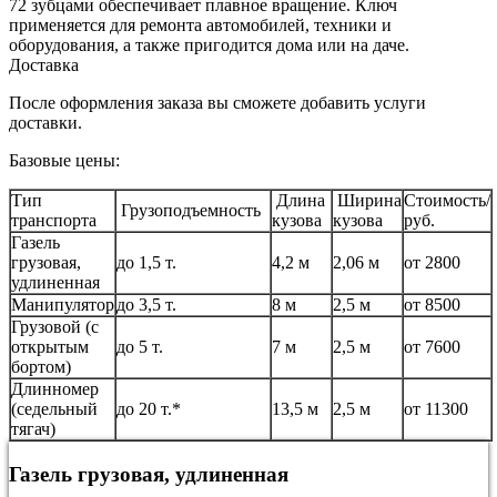
72 зубцами обеспечивает плавное вращение. Ключ
применяется для ремонта автомобилей, техники и
оборудования, а также пригодится дома или на даче.
Доставка
После оформления заказа вы сможете добавить услуги
доставки.
Базовые цены:
Тип
Длина
Ширина
Стоимость/
Грузоподъемность
транспорта
кузова
кузова
руб.
Газель
грузовая,
до 1,5 т.
4,2 м
2,06 м
от 2800
удлиненная
Манипулятор
до 3,5 т.
8 м
2,5 м
от 8500
Грузовой (с
открытым
до 5 т.
7 м
2,5 м
от 7600
бортом)
Длинномер
(седельный
до 20 т.*
13,5 м
2,5 м
от 11300
тягач)
Газель грузовая, удлиненная