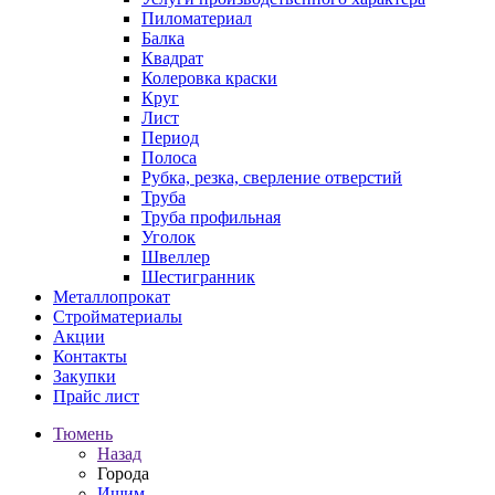
Пиломатериал
Балка
Квадрат
Колеровка краски
Круг
Лист
Период
Полоса
Рубка, резка, сверление отверстий
Труба
Труба профильная
Уголок
Швеллер
Шестигранник
Металлопрокат
Стройматериалы
Акции
Контакты
Закупки
Прайс лист
Тюмень
Назад
Города
Ишим