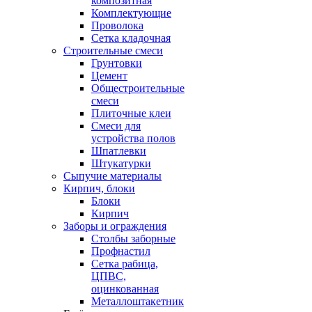
композитная
Комплектующие
Проволока
Сетка кладочная
Строительные смеси
Грунтовки
Цемент
Общестроительные
смеси
Плиточные клеи
Смеси для
устройства полов
Шпатлевки
Штукатурки
Сыпучие материалы
Кирпич, блоки
Блоки
Кирпич
Заборы и ограждения
Столбы заборные
Профнастил
Сетка рабица,
ЦПВС,
оцинкованная
Металлоштакетник