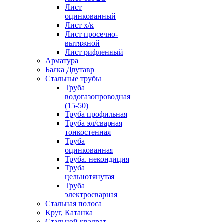
Лист
оцинкованный
Лист х/к
Лист просечно-
вытяжной
Лист рифленный
Арматура
Балка Двутавр
Стальные трубы
Труба
водогазопроводная
(15-50)
Труба профильная
Труба эл/сварная
тонкостенная
Труба
оцинкованная
Труба. некондиция
Труба
цельнотянутая
Труба
электросварная
Стальная полоса
Круг, Катанка
Стальной квадрат