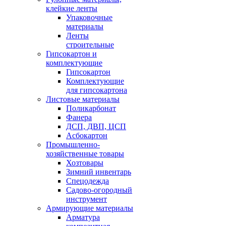
клейкие ленты
Упаковочные
материалы
Ленты
строительные
Гипсокартон и
комплектующие
Гипсокартон
Комплектующие
для гипсокартона
Листовые материалы
Поликарбонат
Фанера
ДСП, ДВП, ЦСП
Асбокартон
Промышленно-
хозяйственные товары
Хозтовары
Зимний инвентарь
Спецодежда
Садово-огородный
инструмент
Армирующие материалы
Арматура