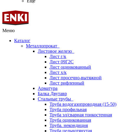
Ещё
Меню
Каталог
Металлопрокат
Листовое железо
Лист г/к
Лист 09Г2С
Лист оцинкованный
Лист х/к
Лист просечно-вытяжной
Лист рифленный
Арматура
Балка Двутавр
Стальные трубы
Труба водогазопроводная (15-50)
Труба профильная
Труба эл/сварная тонкостенная
Труба оцинкованная
Труба. некондиция
Труба цельнотянутая