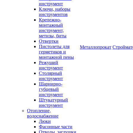
инструмент
Ключи, наборы
инструментов
Крепежно-
монтажный
инструмент,
метизы, биты
Отвертки
Пистолеты для
Металлопрокат
Строймат
герметиков и
монтажной пены
Режущий
инструмент
Столярный
инструмент
Шарнирно-
губцевый
инструмент
Штукатурный
инструмент
Отопление,
водоснабжение
Люки
Фасонные части
Отводы, заглушки,