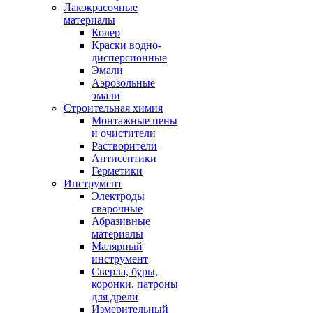
Лакокрасочные
материалы
Колер
Краски водно-
дисперсионные
Эмали
Аэрозольные
эмали
Строительная химия
Монтажные пены
и очистители
Растворители
Антисептики
Герметики
Инструмент
Электроды
сварочные
Абразивные
материалы
Малярный
инструмент
Сверла, буры,
коронки. патроны
для дрели
Измерительный