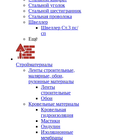
Стальной уголок
Стальной шестигранник
Стальная проволока
Швеллер
Швеллер Ст.3 пс/
сп
Ещё
Стройматериалы
Ленты строительные,
малярные, обои,
рулонные материалы
Ленты
строительные
Обои
Кровельные материалы
Кровельная
гидроизоляция
Мастики
Ондулин
Изоляционные
мембраны