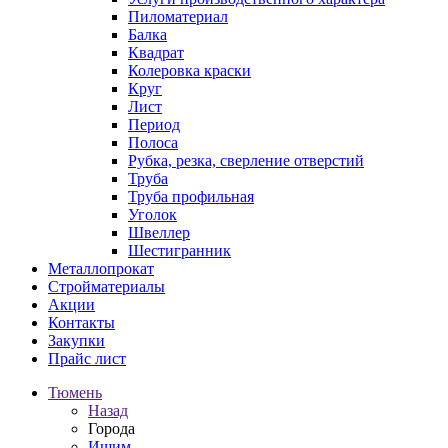
Пиломатериал
Балка
Квадрат
Колеровка краски
Круг
Лист
Период
Полоса
Рубка, резка, сверление отверстий
Труба
Труба профильная
Уголок
Швеллер
Шестигранник
Металлопрокат
Стройматериалы
Акции
Контакты
Закупки
Прайс лист
Тюмень
Назад
Города
Ишим