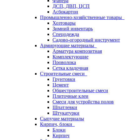
Фанера
ДСП, ДВП, ЦСП
Асбокартон
Промышленно-хозяйственные товары
Хозтовары
Зимний инвентарь
Спецодежда
Садово-огородный инструмент
Армирующие материалы
Арматура композитная
Комплектующие
Проволока
Сетка кладочная
Строительные смеси
Грунтовки
Цемент
Общестроительные смеси
Плиточные клеи
Смеси для устройства полов
Шпатлевки
Штукатурки
Сыпучие материалы
Кирпич, блоки
Блоки
Кирпич