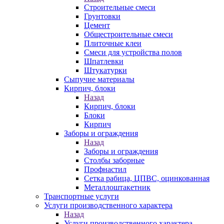
Строительные смеси
Грунтовки
Цемент
Общестроительные смеси
Плиточные клеи
Смеси для устройства полов
Шпатлевки
Штукатурки
Сыпучие материалы
Кирпич, блоки
Назад
Кирпич, блоки
Блоки
Кирпич
Заборы и ограждения
Назад
Заборы и ограждения
Столбы заборные
Профнастил
Сетка рабица, ЦПВС, оцинкованная
Металлоштакетник
Транспортные услуги
Услуги производственного характера
Назад
Услуги производственного характера