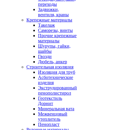
переходы
Задвижки,
вентиля, краны
Крепежные материалы
Такелаж
Саморезы, винты
Прочие крепежные
материалы
Шурупы, гайки,
шайбы
Гвозди
Дюбель, анкер
Строительная изоляция
Изоляция для труб
Асботехнические
изделия
Экструдированный
пенополистирол
Геотекстиль
Дорнит
Минеральная вата
Межвенцовый
утеплитель
Пенопласт
Рулонные материалы,