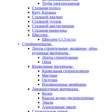
Труба электросварная
Стальная полоса
Круг, Катанка
Стальной квадрат
Стальной уголок
Стальной шестигранник
Стальная проволока
Швеллер
Швеллер Ст.3 пс/сп
Стройматериалы
Ленты строительные, малярные, обои,
рулонные материалы
Ленты строительные
Обои
Кровельные материалы
Кровельная гидроизоляция
Мастики
Ондулин
Изоляционные мембраны
Лакокрасочные материалы
Колер
Краски водно-дисперсионные
Эмали
Аэрозольные эмали
Строительная химия