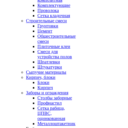
композитная
Комплектующие
Проволока
Сетка кладочная
Строительные смеси
Грунтовки
Цемент
Общестроительные
смеси
Плиточные клеи
Смеси для
устройства полов
Шпатлевки
Штукатурки
Сыпучие материалы
Кирпич, блоки
Блоки
Кирпич
Заборы и ограждения
Столбы заборные
Профнастил
Сетка рабица,
ЦПВС,
оцинкованная
Металлоштакетник