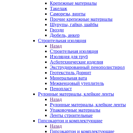
Крепежные материалы
Такелаж
Саморезы, винты
Прочие крепежные материалы
Шурупы, гайки, шайбы
Гвозди
Дюбель, анкер
Строительная изоляция
Назад
Строительная изоляция
Изоляция для труб
Асботехнические изделия
Экструдированный пенополистирол
Геотекстиль Дорнит
Минеральная вата
Межвенцовый утеплитель
Пенопласт
Рулонные материалы, клейкие ленты
Назад
Рулонные материалы, клейкие ленты
Упаковочные материалы
Ленты строительные
Гипсокартон и комплектующие
Назад
Гипсокартон и комплектующие