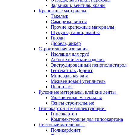
Задвижки, вентиля, краны
Крепежные материалы
Такелаж
Саморезы, винты
Прочие крепежные материалы
Шурупы, гайки, шайбы
Гвозди
Дюбель, анкер
Строительная изоляция
Изоляция для труб
Асботехнические изделия
Экструдированный пенополистирол
Геотекстиль Дорнит
Минеральная вата
Межвенцовый утеплитель
Пенопласт
Рулонные материалы, клейкие ленты
Упаковочные материалы
Ленты строительные
Гипсокартон и комплектующие
Гипсокартон
Комплектующие для гипсокартона
Листовые материалы
Поликарбонат