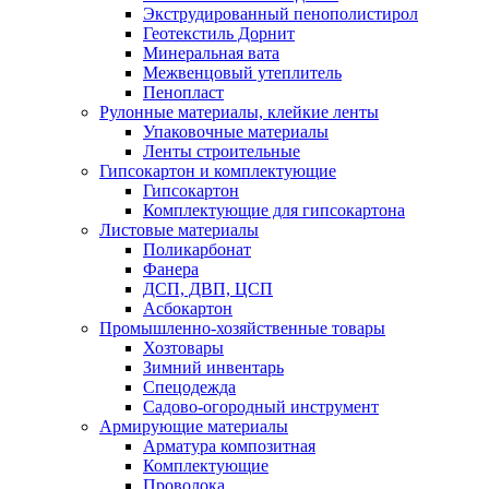
Экструдированный пенополистирол
Геотекстиль Дорнит
Минеральная вата
Межвенцовый утеплитель
Пенопласт
Рулонные материалы, клейкие ленты
Упаковочные материалы
Ленты строительные
Гипсокартон и комплектующие
Гипсокартон
Комплектующие для гипсокартона
Листовые материалы
Поликарбонат
Фанера
ДСП, ДВП, ЦСП
Асбокартон
Промышленно-хозяйственные товары
Хозтовары
Зимний инвентарь
Спецодежда
Садово-огородный инструмент
Армирующие материалы
Арматура композитная
Комплектующие
Проволока