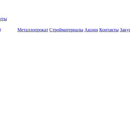
биты
ы
Металлопрокат
Стройматериалы
Акции
Контакты
Заку