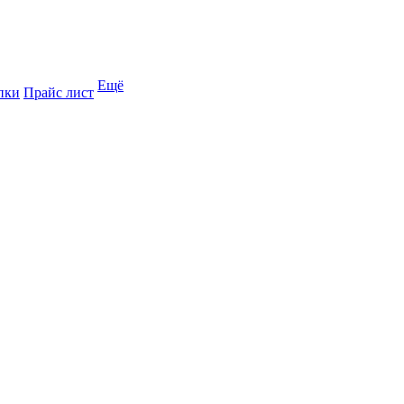
Ещё
пки
Прайс лист