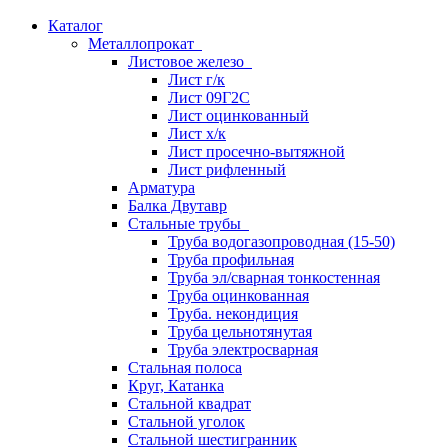
Каталог
Металлопрокат
Листовое железо
Лист г/к
Лист 09Г2С
Лист оцинкованный
Лист х/к
Лист просечно-вытяжной
Лист рифленный
Арматура
Балка Двутавр
Стальные трубы
Труба водогазопроводная (15-50)
Труба профильная
Труба эл/сварная тонкостенная
Труба оцинкованная
Труба. некондиция
Труба цельнотянутая
Труба электросварная
Стальная полоса
Круг, Катанка
Стальной квадрат
Стальной уголок
Стальной шестигранник