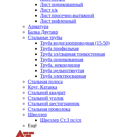
Лист оцинкованный
Лист х/к
Лист просечно-вытяжной
Лист рифленный
Арматура
Балка Двутавр
Стальные трубы
Труба водогазопроводная (15-50)
Труба профильная
Труба эл/сварная тонкостенная
Труба оцинкованная
Труба. некондиция
Труба цельнотянутая
Труба электросварная
Стальная полоса
Круг, Катанка
Стальной квадрат
Стальной уголок
Стальной шестигранник
Стальная проволока
Швеллер
Швеллер Ст.3 пс/сп
Ещё