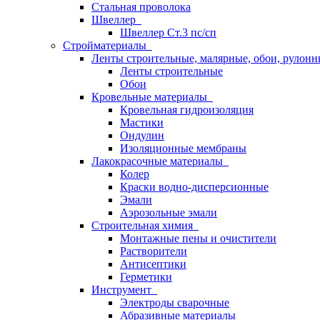
Стальная проволока
Швеллер
Швеллер Ст.3 пс/сп
Стройматериалы
Ленты строительные, малярные, обои, рулон
Ленты строительные
Обои
Кровельные материалы
Кровельная гидроизоляция
Мастики
Ондулин
Изоляционные мембраны
Лакокрасочные материалы
Колер
Краски водно-дисперсионные
Эмали
Аэрозольные эмали
Строительная химия
Монтажные пены и очистители
Растворители
Антисептики
Герметики
Инструмент
Электроды сварочные
Абразивные материалы