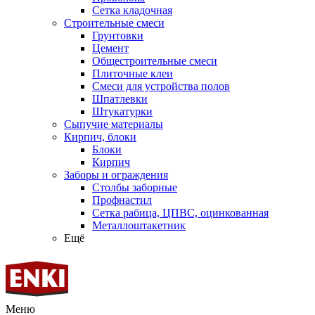
Сетка кладочная
Строительные смеси
Грунтовки
Цемент
Общестроительные смеси
Плиточные клеи
Смеси для устройства полов
Шпатлевки
Штукатурки
Сыпучие материалы
Кирпич, блоки
Блоки
Кирпич
Заборы и ограждения
Столбы заборные
Профнастил
Сетка рабица, ЦПВС, оцинкованная
Металлоштакетник
Ещё
Меню