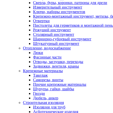
Сверла, буры, коронки. патроны для дрели
Измерительный инструмент
Ключи, наборы инструментов
Крепежно-монтажный инструмент, метизы, 
Отвертки
Пистолеты для герметиков и монтажной пен
Режущий инструмент
Столярный инструмент
Шарнирно-губцевый инструмент
Штукатурный инструмент
Отопление, водоснабжение
Люки
Фасонные части
Отводы, заглушки, переходы
Задвижки, вентиля, краны
Крепежные материалы
Такелаж
Саморезы, винты
Прочие крепежные материалы
Шурупы, гайки, шайбы
Гвозди
Дюбель, анкер
Строительная изоляция
Изоляция для труб
Асботехнические изделия