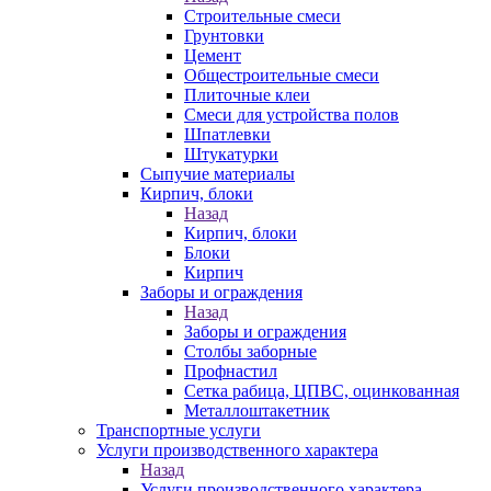
Строительные смеси
Грунтовки
Цемент
Общестроительные смеси
Плиточные клеи
Смеси для устройства полов
Шпатлевки
Штукатурки
Сыпучие материалы
Кирпич, блоки
Назад
Кирпич, блоки
Блоки
Кирпич
Заборы и ограждения
Назад
Заборы и ограждения
Столбы заборные
Профнастил
Сетка рабица, ЦПВС, оцинкованная
Металлоштакетник
Транспортные услуги
Услуги производственного характера
Назад
Услуги производственного характера