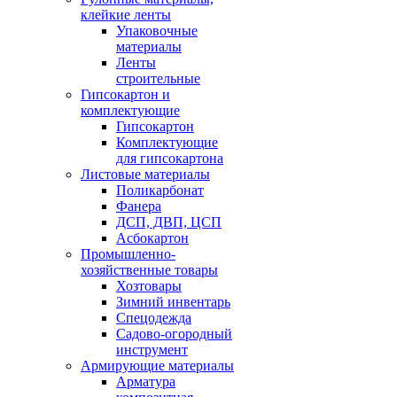
клейкие ленты
Упаковочные
материалы
Ленты
строительные
Гипсокартон и
комплектующие
Гипсокартон
Комплектующие
для гипсокартона
Листовые материалы
Поликарбонат
Фанера
ДСП, ДВП, ЦСП
Асбокартон
Промышленно-
хозяйственные товары
Хозтовары
Зимний инвентарь
Спецодежда
Садово-огородный
инструмент
Армирующие материалы
Арматура