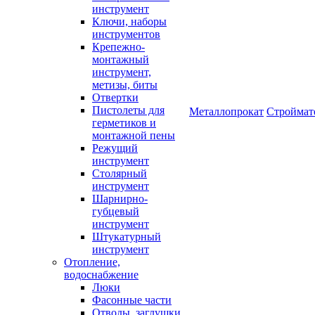
инструмент
Ключи, наборы
инструментов
Крепежно-
монтажный
инструмент,
метизы, биты
Отвертки
Пистолеты для
Металлопрокат
Строймат
герметиков и
монтажной пены
Режущий
инструмент
Столярный
инструмент
Шарнирно-
губцевый
инструмент
Штукатурный
инструмент
Отопление,
водоснабжение
Люки
Фасонные части
Отводы, заглушки,