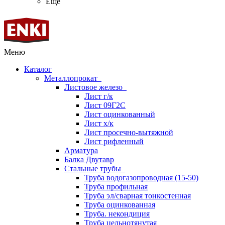
Ещё
Меню
Каталог
Металлопрокат
Листовое железо
Лист г/к
Лист 09Г2С
Лист оцинкованный
Лист х/к
Лист просечно-вытяжной
Лист рифленный
Арматура
Балка Двутавр
Стальные трубы
Труба водогазопроводная (15-50)
Труба профильная
Труба эл/сварная тонкостенная
Труба оцинкованная
Труба. некондиция
Труба цельнотянутая