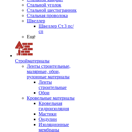
Стальной уголок
Стальной шестигранник
Стальная проволока
Швеллер
Швеллер Ст.3 пс/
сп
Ещё
Стройматериалы
Ленты строительные,
малярные, обои,
рулонные материалы
Ленты
строительные
Обои
Кровельные материалы
Кровельная
гидроизоляция
Мастики
Ондулин
Изоляционные
мембраны