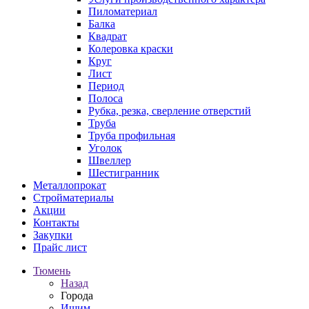
Пиломатериал
Балка
Квадрат
Колеровка краски
Круг
Лист
Период
Полоса
Рубка, резка, сверление отверстий
Труба
Труба профильная
Уголок
Швеллер
Шестигранник
Металлопрокат
Стройматериалы
Акции
Контакты
Закупки
Прайс лист
Тюмень
Назад
Города
Ишим