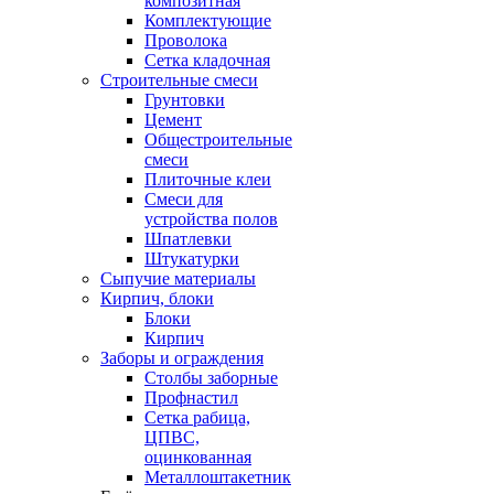
композитная
Комплектующие
Проволока
Сетка кладочная
Строительные смеси
Грунтовки
Цемент
Общестроительные
смеси
Плиточные клеи
Смеси для
устройства полов
Шпатлевки
Штукатурки
Сыпучие материалы
Кирпич, блоки
Блоки
Кирпич
Заборы и ограждения
Столбы заборные
Профнастил
Сетка рабица,
ЦПВС,
оцинкованная
Металлоштакетник