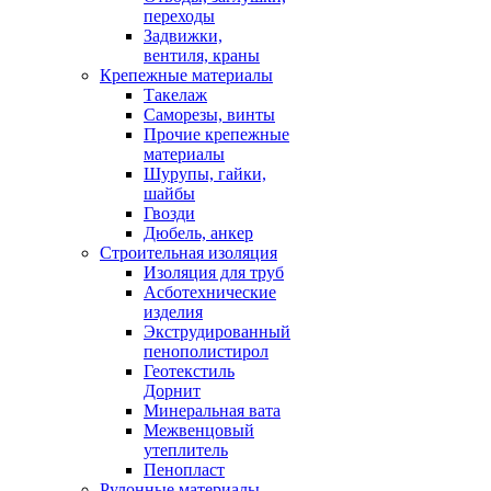
переходы
Задвижки,
вентиля, краны
Крепежные материалы
Такелаж
Саморезы, винты
Прочие крепежные
материалы
Шурупы, гайки,
шайбы
Гвозди
Дюбель, анкер
Строительная изоляция
Изоляция для труб
Асботехнические
изделия
Экструдированный
пенополистирол
Геотекстиль
Дорнит
Минеральная вата
Межвенцовый
утеплитель
Пенопласт
Рулонные материалы,