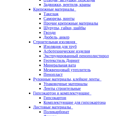
Задвижки, вентиля, краны
Крепежные материалы
Такелаж
Саморезы, винты
Прочие крепежные материалы
Шурупы, гайки, шайбы
Гвозди
Дюбель, анкер
Строительная изоляция
Изоляция для труб
Асботехнические изделия
Экструдированный пенополистирол
Геотекстиль Дорнит
Минеральная вата
Межвенцовый утеплитель
Пенопласт
Рулонные материалы, клейкие ленты
Упаковочные материалы
Ленты строительные
Гипсокартон и комплектующие
Гипсокартон
Комплектующие для гипсокартона
Листовые материалы
Поликарбонат