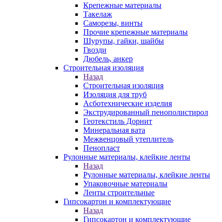
Крепежные материалы
Такелаж
Саморезы, винты
Прочие крепежные материалы
Шурупы, гайки, шайбы
Гвозди
Дюбель, анкер
Строительная изоляция
Назад
Строительная изоляция
Изоляция для труб
Асботехнические изделия
Экструдированный пенополистирол
Геотекстиль Дорнит
Минеральная вата
Межвенцовый утеплитель
Пенопласт
Рулонные материалы, клейкие ленты
Назад
Рулонные материалы, клейкие ленты
Упаковочные материалы
Ленты строительные
Гипсокартон и комплектующие
Назад
Гипсокартон и комплектующие