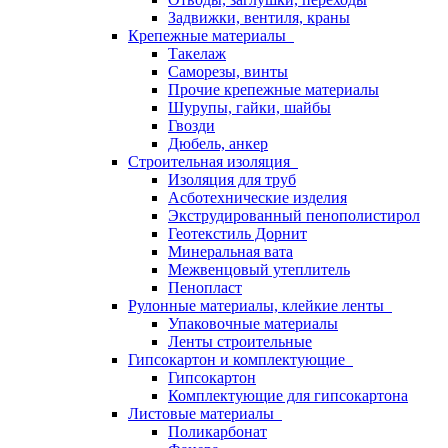
Задвижки, вентиля, краны
Крепежные материалы
Такелаж
Саморезы, винты
Прочие крепежные материалы
Шурупы, гайки, шайбы
Гвозди
Дюбель, анкер
Строительная изоляция
Изоляция для труб
Асботехнические изделия
Экструдированный пенополистирол
Геотекстиль Дорнит
Минеральная вата
Межвенцовый утеплитель
Пенопласт
Рулонные материалы, клейкие ленты
Упаковочные материалы
Ленты строительные
Гипсокартон и комплектующие
Гипсокартон
Комплектующие для гипсокартона
Листовые материалы
Поликарбонат