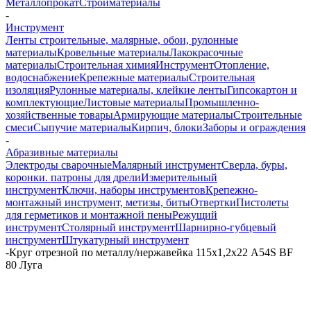
Металлопрокат
Стройматериалы
-
Инструмент
Ленты строительные, малярные, обои, рулонные
материалы
Кровельные материалы
Лакокрасочные
материалы
Строительная химия
Инструмент
Отопление,
водоснабжение
Крепежные материалы
Строительная
изоляция
Рулонные материалы, клейкие ленты
Гипсокартон и
комплектующие
Листовые материалы
Промышленно-
хозяйственные товары
Армирующие материалы
Строительные
смеси
Сыпучие материалы
Кирпич, блоки
Заборы и ограждения
-
Абразивные материалы
Электроды сварочные
Малярный инструмент
Сверла, буры,
коронки. патроны для дрели
Измерительный
инструмент
Ключи, наборы инструментов
Крепежно-
монтажный инструмент, метизы, биты
Отвертки
Пистолеты
для герметиков и монтажной пены
Режущий
инструмент
Столярный инструмент
Шарнирно-губцевый
инструмент
Штукатурный инструмент
-
Круг отрезной по металлу/нержавейка 115х1,2х22 A54S BF
80 Луга