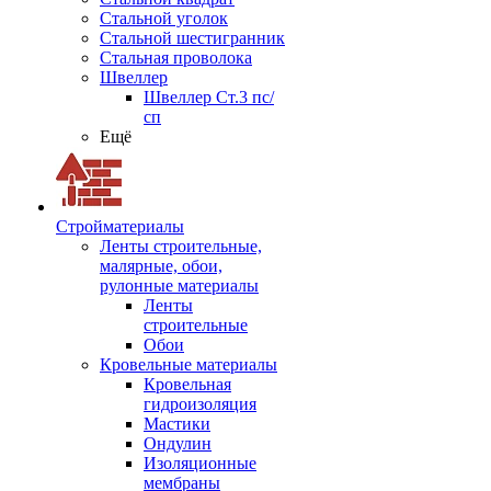
Стальной уголок
Стальной шестигранник
Стальная проволока
Швеллер
Швеллер Ст.3 пс/
сп
Ещё
Стройматериалы
Ленты строительные,
малярные, обои,
рулонные материалы
Ленты
строительные
Обои
Кровельные материалы
Кровельная
гидроизоляция
Мастики
Ондулин
Изоляционные
мембраны