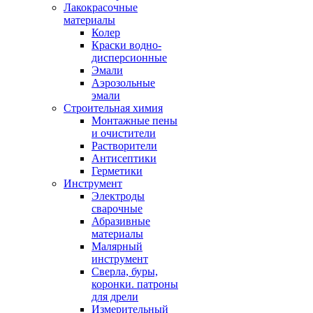
Лакокрасочные
материалы
Колер
Краски водно-
дисперсионные
Эмали
Аэрозольные
эмали
Строительная химия
Монтажные пены
и очистители
Растворители
Антисептики
Герметики
Инструмент
Электроды
сварочные
Абразивные
материалы
Малярный
инструмент
Сверла, буры,
коронки. патроны
для дрели
Измерительный