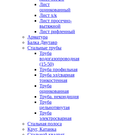
Лист
оцинкованный
Лист х/к
Лист просечно-
вытяжной
Лист рифленный
Арматура
Балка Двутавр
Стальные трубы
Труба
водогазопроводная
(15-50)
Труба профильная
Труба эл/сварная
тонкостенная
Труба
оцинкованная
Труба. некондиция
Труба
цельнотянутая
Труба
электросварная
Стальная полоса
Круг, Катанка
Стальной квадрат