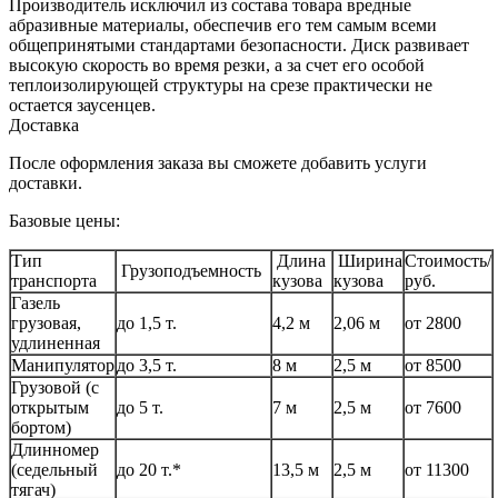
Производитель исключил из состава товара вредные
абразивные материалы, обеспечив его тем самым всеми
общепринятыми стандартами безопасности. Диск развивает
высокую скорость во время резки, а за счет его особой
теплоизолирующей структуры на срезе практически не
остается заусенцев.
Доставка
После оформления заказа вы сможете добавить услуги
доставки.
Базовые цены:
Тип
Длина
Ширина
Стоимость/
Грузоподъемность
транспорта
кузова
кузова
руб.
Газель
грузовая,
до 1,5 т.
4,2 м
2,06 м
от 2800
удлиненная
Манипулятор
до 3,5 т.
8 м
2,5 м
от 8500
Грузовой (с
открытым
до 5 т.
7 м
2,5 м
от 7600
бортом)
Длинномер
(седельный
до 20 т.*
13,5 м
2,5 м
от 11300
тягач)