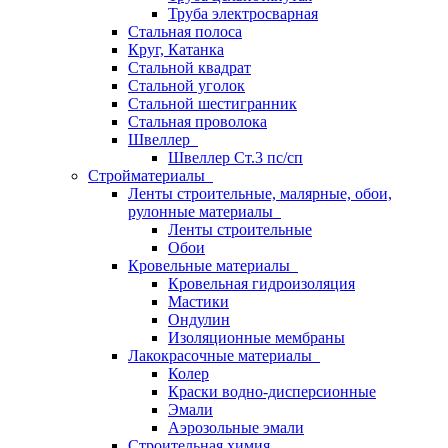
Труба электросварная
Стальная полоса
Круг, Катанка
Стальной квадрат
Стальной уголок
Стальной шестигранник
Стальная проволока
Швеллер
Швеллер Ст.3 пс/сп
Стройматериалы
Ленты строительные, малярные, обои,
рулонные материалы
Ленты строительные
Обои
Кровельные материалы
Кровельная гидроизоляция
Мастики
Ондулин
Изоляционные мембраны
Лакокрасочные материалы
Колер
Краски водно-дисперсионные
Эмали
Аэрозольные эмали
Строительная химия