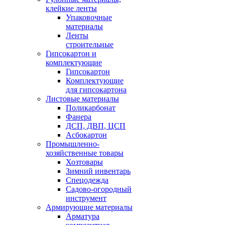
клейкие ленты
Упаковочные
материалы
Ленты
строительные
Гипсокартон и
комплектующие
Гипсокартон
Комплектующие
для гипсокартона
Листовые материалы
Поликарбонат
Фанера
ДСП, ДВП, ЦСП
Асбокартон
Промышленно-
хозяйственные товары
Хозтовары
Зимний инвентарь
Спецодежда
Садово-огородный
инструмент
Армирующие материалы
Арматура