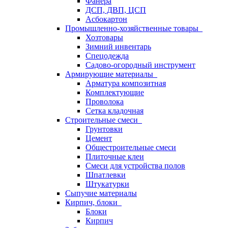
Фанера
ДСП, ДВП, ЦСП
Асбокартон
Промышленно-хозяйственные товары
Хозтовары
Зимний инвентарь
Спецодежда
Садово-огородный инструмент
Армирующие материалы
Арматура композитная
Комплектующие
Проволока
Сетка кладочная
Строительные смеси
Грунтовки
Цемент
Общестроительные смеси
Плиточные клеи
Смеси для устройства полов
Шпатлевки
Штукатурки
Сыпучие материалы
Кирпич, блоки
Блоки
Кирпич