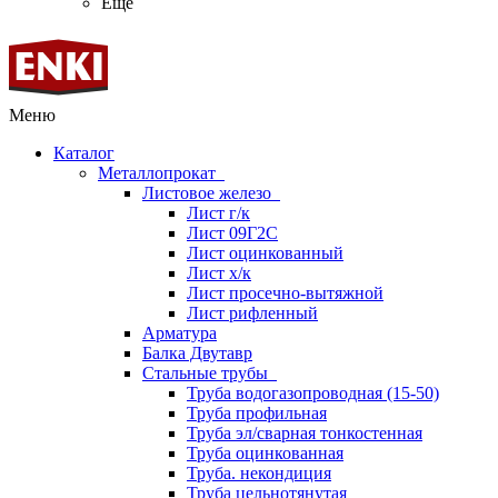
Ещё
Меню
Каталог
Металлопрокат
Листовое железо
Лист г/к
Лист 09Г2С
Лист оцинкованный
Лист х/к
Лист просечно-вытяжной
Лист рифленный
Арматура
Балка Двутавр
Стальные трубы
Труба водогазопроводная (15-50)
Труба профильная
Труба эл/сварная тонкостенная
Труба оцинкованная
Труба. некондиция
Труба цельнотянутая