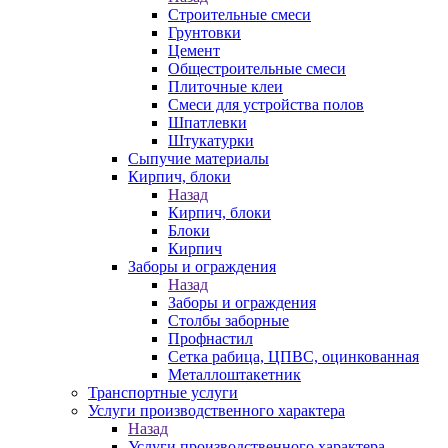
Строительные смеси
Грунтовки
Цемент
Общестроительные смеси
Плиточные клеи
Смеси для устройства полов
Шпатлевки
Штукатурки
Сыпучие материалы
Кирпич, блоки
Назад
Кирпич, блоки
Блоки
Кирпич
Заборы и ограждения
Назад
Заборы и ограждения
Столбы заборные
Профнастил
Сетка рабица, ЦПВС, оцинкованная
Металлоштакетник
Транспортные услуги
Услуги производственного характера
Назад
Услуги производственного характера