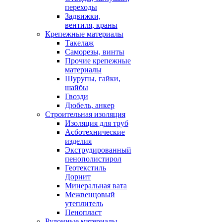
переходы
Задвижки,
вентиля, краны
Крепежные материалы
Такелаж
Саморезы, винты
Прочие крепежные
материалы
Шурупы, гайки,
шайбы
Гвозди
Дюбель, анкер
Строительная изоляция
Изоляция для труб
Асботехнические
изделия
Экструдированный
пенополистирол
Геотекстиль
Дорнит
Минеральная вата
Межвенцовый
утеплитель
Пенопласт
Рулонные материалы,