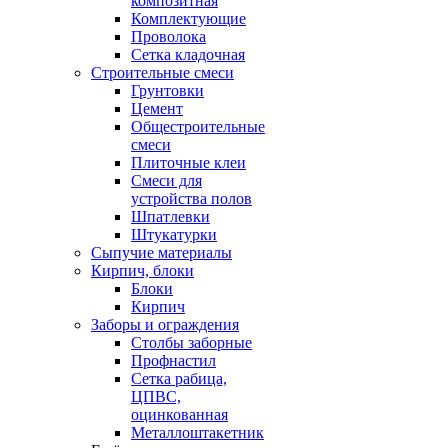
композитная
Комплектующие
Проволока
Сетка кладочная
Строительные смеси
Грунтовки
Цемент
Общестроительные
смеси
Плиточные клеи
Смеси для
устройства полов
Шпатлевки
Штукатурки
Сыпучие материалы
Кирпич, блоки
Блоки
Кирпич
Заборы и ограждения
Столбы заборные
Профнастил
Сетка рабица,
ЦПВС,
оцинкованная
Металлоштакетник