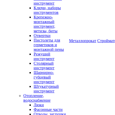
инструмент
Ключи, наборы
инструментов
Крепежно-
монтажный
инструмент,
метизы, биты
Отвертки
Пистолеты для
Металлопрокат
Строймат
герметиков и
монтажной пены
Режущий
инструмент
Столярный
инструмент
Шарнирно-
губцевый
инструмент
Штукатурный
инструмент
Отопление,
водоснабжение
Люки
Фасонные части
Отводы, заглушки,