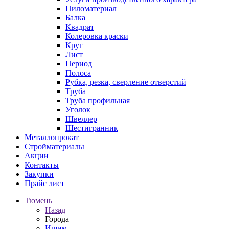
Пиломатериал
Балка
Квадрат
Колеровка краски
Круг
Лист
Период
Полоса
Рубка, резка, сверление отверстий
Труба
Труба профильная
Уголок
Швеллер
Шестигранник
Металлопрокат
Стройматериалы
Акции
Контакты
Закупки
Прайс лист
Тюмень
Назад
Города
Ишим