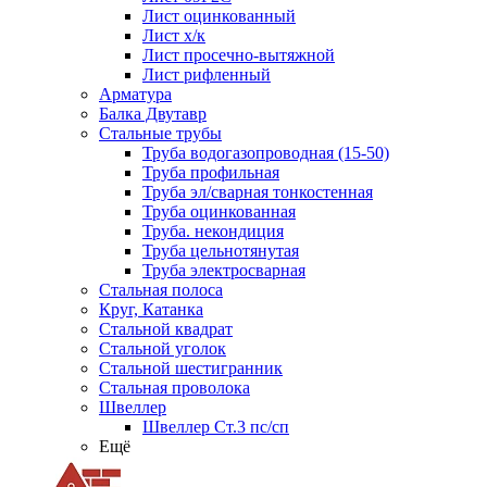
Лист оцинкованный
Лист х/к
Лист просечно-вытяжной
Лист рифленный
Арматура
Балка Двутавр
Стальные трубы
Труба водогазопроводная (15-50)
Труба профильная
Труба эл/сварная тонкостенная
Труба оцинкованная
Труба. некондиция
Труба цельнотянутая
Труба электросварная
Стальная полоса
Круг, Катанка
Стальной квадрат
Стальной уголок
Стальной шестигранник
Стальная проволока
Швеллер
Швеллер Ст.3 пс/сп
Ещё