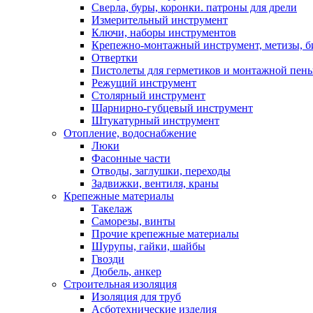
Сверла, буры, коронки. патроны для дрели
Измерительный инструмент
Ключи, наборы инструментов
Крепежно-монтажный инструмент, метизы, 
Отвертки
Пистолеты для герметиков и монтажной пен
Режущий инструмент
Столярный инструмент
Шарнирно-губцевый инструмент
Штукатурный инструмент
Отопление, водоснабжение
Люки
Фасонные части
Отводы, заглушки, переходы
Задвижки, вентиля, краны
Крепежные материалы
Такелаж
Саморезы, винты
Прочие крепежные материалы
Шурупы, гайки, шайбы
Гвозди
Дюбель, анкер
Строительная изоляция
Изоляция для труб
Асботехнические изделия