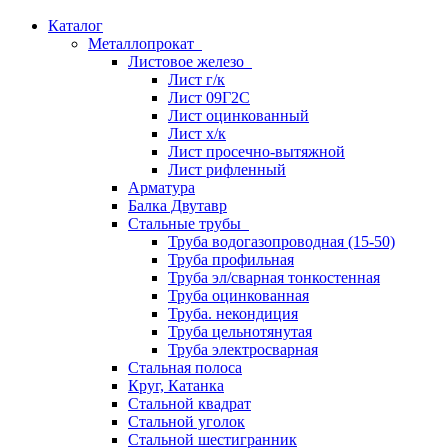
Каталог
Металлопрокат
Листовое железо
Лист г/к
Лист 09Г2С
Лист оцинкованный
Лист х/к
Лист просечно-вытяжной
Лист рифленный
Арматура
Балка Двутавр
Стальные трубы
Труба водогазопроводная (15-50)
Труба профильная
Труба эл/сварная тонкостенная
Труба оцинкованная
Труба. некондиция
Труба цельнотянутая
Труба электросварная
Стальная полоса
Круг, Катанка
Стальной квадрат
Стальной уголок
Стальной шестигранник