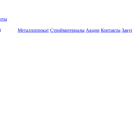
биты
ы
Металлопрокат
Стройматериалы
Акции
Контакты
Заку