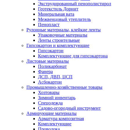
Экструдированный пенополистирол
Геотекстиль Дорнит
Минеральная вата
Межвенцовый утеплитель
Пенопласт
Рулонные материалы, клейкие ленты
Упаковочные материалы
Ленты строительные
Гипсокартон и комплектующие
Гипсокартон
Комплектующие для гипсокартона
Листовые материалы
Поликарбонат
Фанера
ДСП, ДВП, ЦСП
Асбокартон
Промышленно-хозяйственные товары
Хозтовары
Зимний инвентарь
Спецодежда
Садово-огородный инструмент
Армирующие материалы
Арматура композитная
Комплектующие
Проволока