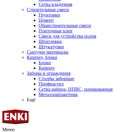
Сетка кладочная
Строительные смеси
Грунтовки
Цемент
Общестроительные смеси
Плиточные клеи
Смеси для устройства полов
Шпатлевки
Штукатурки
Сыпучие материалы
Кирпич, блоки
Блоки
Кирпич
Заборы и ограждения
Столбы заборные
Профнастил
Сетка рабица, ЦПВС, оцинкованная
Металлоштакетник
Ещё
Меню