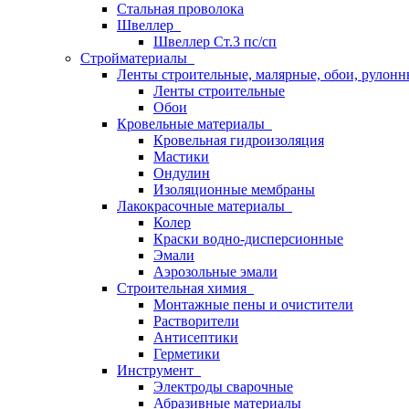
Стальная проволока
Швеллер
Швеллер Ст.3 пс/сп
Стройматериалы
Ленты строительные, малярные, обои, рулон
Ленты строительные
Обои
Кровельные материалы
Кровельная гидроизоляция
Мастики
Ондулин
Изоляционные мембраны
Лакокрасочные материалы
Колер
Краски водно-дисперсионные
Эмали
Аэрозольные эмали
Строительная химия
Монтажные пены и очистители
Растворители
Антисептики
Герметики
Инструмент
Электроды сварочные
Абразивные материалы