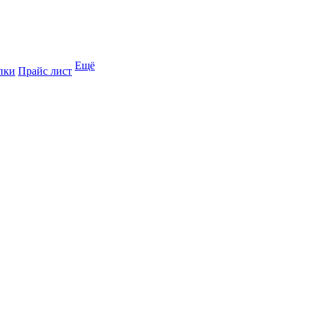
Ещё
пки
Прайс лист