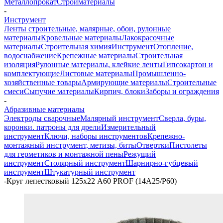
Металлопрокат
Стройматериалы
-
Инструмент
Ленты строительные, малярные, обои, рулонные
материалы
Кровельные материалы
Лакокрасочные
материалы
Строительная химия
Инструмент
Отопление,
водоснабжение
Крепежные материалы
Строительная
изоляция
Рулонные материалы, клейкие ленты
Гипсокартон и
комплектующие
Листовые материалы
Промышленно-
хозяйственные товары
Армирующие материалы
Строительные
смеси
Сыпучие материалы
Кирпич, блоки
Заборы и ограждения
-
Абразивные материалы
Электроды сварочные
Малярный инструмент
Сверла, буры,
коронки. патроны для дрели
Измерительный
инструмент
Ключи, наборы инструментов
Крепежно-
монтажный инструмент, метизы, биты
Отвертки
Пистолеты
для герметиков и монтажной пены
Режущий
инструмент
Столярный инструмент
Шарнирно-губцевый
инструмент
Штукатурный инструмент
-
Круг лепестковый 125х22 A60 PROF (14А25/Р60)