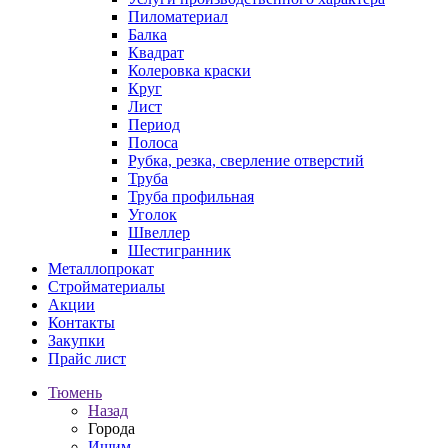
Пиломатериал
Балка
Квадрат
Колеровка краски
Круг
Лист
Период
Полоса
Рубка, резка, сверление отверстий
Труба
Труба профильная
Уголок
Швеллер
Шестигранник
Металлопрокат
Стройматериалы
Акции
Контакты
Закупки
Прайс лист
Тюмень
Назад
Города
Ишим