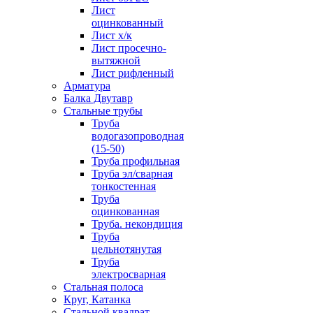
Лист
оцинкованный
Лист х/к
Лист просечно-
вытяжной
Лист рифленный
Арматура
Балка Двутавр
Стальные трубы
Труба
водогазопроводная
(15-50)
Труба профильная
Труба эл/сварная
тонкостенная
Труба
оцинкованная
Труба. некондиция
Труба
цельнотянутая
Труба
электросварная
Стальная полоса
Круг, Катанка
Стальной квадрат