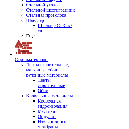
Стальной уголок
Стальной шестигранник
Стальная проволока
Швеллер
Швеллер Ст.3 пс/
сп
Ещё
Стройматериалы
Ленты строительные,
малярные, обои,
рулонные материалы
Ленты
строительные
Обои
Кровельные материалы
Кровельная
гидроизоляция
Мастики
Ондулин
Изоляционные
мембраны