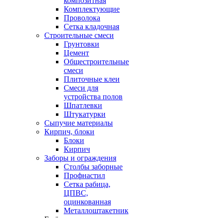
композитная
Комплектующие
Проволока
Сетка кладочная
Строительные смеси
Грунтовки
Цемент
Общестроительные
смеси
Плиточные клеи
Смеси для
устройства полов
Шпатлевки
Штукатурки
Сыпучие материалы
Кирпич, блоки
Блоки
Кирпич
Заборы и ограждения
Столбы заборные
Профнастил
Сетка рабица,
ЦПВС,
оцинкованная
Металлоштакетник