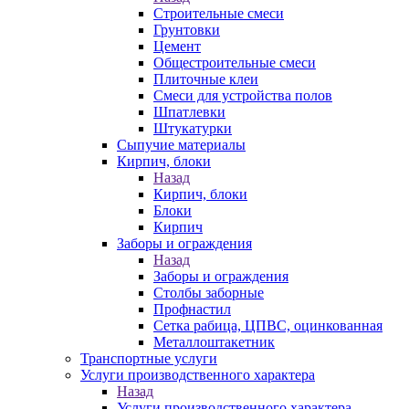
Строительные смеси
Грунтовки
Цемент
Общестроительные смеси
Плиточные клеи
Смеси для устройства полов
Шпатлевки
Штукатурки
Сыпучие материалы
Кирпич, блоки
Назад
Кирпич, блоки
Блоки
Кирпич
Заборы и ограждения
Назад
Заборы и ограждения
Столбы заборные
Профнастил
Сетка рабица, ЦПВС, оцинкованная
Металлоштакетник
Транспортные услуги
Услуги производственного характера
Назад
Услуги производственного характера