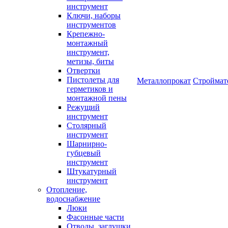
инструмент
Ключи, наборы
инструментов
Крепежно-
монтажный
инструмент,
метизы, биты
Отвертки
Пистолеты для
Металлопрокат
Строймат
герметиков и
монтажной пены
Режущий
инструмент
Столярный
инструмент
Шарнирно-
губцевый
инструмент
Штукатурный
инструмент
Отопление,
водоснабжение
Люки
Фасонные части
Отводы, заглушки,