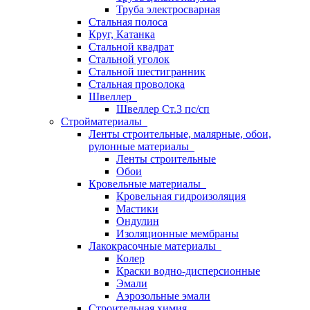
Труба электросварная
Стальная полоса
Круг, Катанка
Стальной квадрат
Стальной уголок
Стальной шестигранник
Стальная проволока
Швеллер
Швеллер Ст.3 пс/сп
Стройматериалы
Ленты строительные, малярные, обои,
рулонные материалы
Ленты строительные
Обои
Кровельные материалы
Кровельная гидроизоляция
Мастики
Ондулин
Изоляционные мембраны
Лакокрасочные материалы
Колер
Краски водно-дисперсионные
Эмали
Аэрозольные эмали
Строительная химия