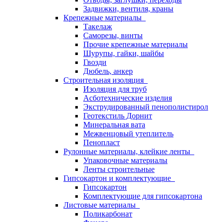
Задвижки, вентиля, краны
Крепежные материалы
Такелаж
Саморезы, винты
Прочие крепежные материалы
Шурупы, гайки, шайбы
Гвозди
Дюбель, анкер
Строительная изоляция
Изоляция для труб
Асботехнические изделия
Экструдированный пенополистирол
Геотекстиль Дорнит
Минеральная вата
Межвенцовый утеплитель
Пенопласт
Рулонные материалы, клейкие ленты
Упаковочные материалы
Ленты строительные
Гипсокартон и комплектующие
Гипсокартон
Комплектующие для гипсокартона
Листовые материалы
Поликарбонат