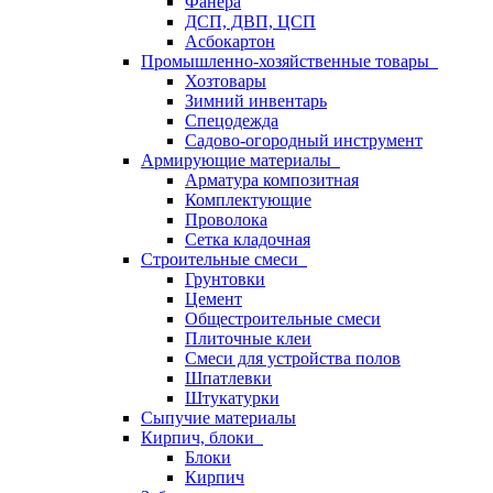
Фанера
ДСП, ДВП, ЦСП
Асбокартон
Промышленно-хозяйственные товары
Хозтовары
Зимний инвентарь
Спецодежда
Садово-огородный инструмент
Армирующие материалы
Арматура композитная
Комплектующие
Проволока
Сетка кладочная
Строительные смеси
Грунтовки
Цемент
Общестроительные смеси
Плиточные клеи
Смеси для устройства полов
Шпатлевки
Штукатурки
Сыпучие материалы
Кирпич, блоки
Блоки
Кирпич