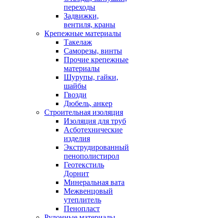
переходы
Задвижки,
вентиля, краны
Крепежные материалы
Такелаж
Саморезы, винты
Прочие крепежные
материалы
Шурупы, гайки,
шайбы
Гвозди
Дюбель, анкер
Строительная изоляция
Изоляция для труб
Асботехнические
изделия
Экструдированный
пенополистирол
Геотекстиль
Дорнит
Минеральная вата
Межвенцовый
утеплитель
Пенопласт
Рулонные материалы,