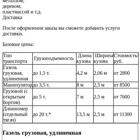
металлом;
деревом;
пластмассой и т.д.
Доставка
После оформления заказа вы сможете добавить услуги
доставки.
Базовые цены:
Тип
Длина
Ширина
Стоимость/
Грузоподъемность
транспорта
кузова
кузова
руб.
Газель
грузовая,
до 1,5 т.
4,2 м
2,06 м
от 2800
удлиненная
Манипулятор
до 3,5 т.
8 м
2,5 м
от 8500
Грузовой (с
открытым
до 5 т.
7 м
2,5 м
от 7600
бортом)
Длинномер
(седельный
до 20 т.*
13,5 м
2,5 м
от 11300
тягач)
Газель грузовая, удлиненная