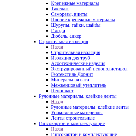
Крепежные материалы
Такелаж
Саморезы, винты
Прочие крепежные материалы
Шурупы, гайки, шайбы
Гвозди
Дюбель, анкер
Строительная изоляция
Назад
Строительная изоляция
Изоляция для труб
Асботехнические изделия
Экструдированный пенополистирол
Геотекстиль Дорнит
Минеральная вата
Межвенцовый утеплитель
Пенопласт
Рулонные материалы, клейкие ленты
Назад
Рулонные материалы, клейкие ленты
Упаковочные материалы
Ленты строительные
Гипсокартон и комплектующие
Назад
Гипсокартон и комплектующие