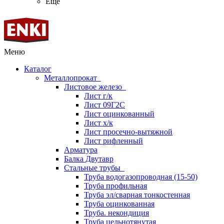
Ещё
Меню
Каталог
Металлопрокат
Листовое железо
Лист г/к
Лист 09Г2С
Лист оцинкованный
Лист х/к
Лист просечно-вытяжной
Лист рифленный
Арматура
Балка Двутавр
Стальные трубы
Труба водогазопроводная (15-50)
Труба профильная
Труба эл/сварная тонкостенная
Труба оцинкованная
Труба. некондиция
Труба цельнотянутая