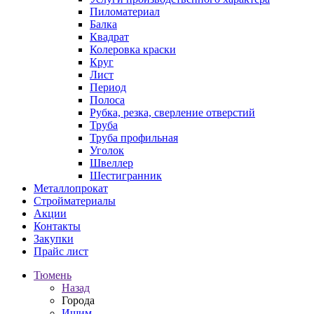
Пиломатериал
Балка
Квадрат
Колеровка краски
Круг
Лист
Период
Полоса
Рубка, резка, сверление отверстий
Труба
Труба профильная
Уголок
Швеллер
Шестигранник
Металлопрокат
Стройматериалы
Акции
Контакты
Закупки
Прайс лист
Тюмень
Назад
Города
Ишим