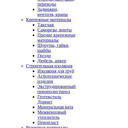
переходы
Задвижки,
вентиля, краны
Крепежные материалы
Такелаж
Саморезы, винты
Прочие крепежные
материалы
Шурупы, гайки,
шайбы
Гвозди
Дюбель, анкер
Строительная изоляция
Изоляция для труб
Асботехнические
изделия
Экструдированный
пенополистирол
Геотекстиль
Дорнит
Минеральная вата
Межвенцовый
утеплитель
Пенопласт
Рулонные материалы,