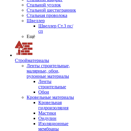
Стальной уголок
Стальной шестигранник
Стальная проволока
Швеллер
Швеллер Ст.3 пс/
сп
Ещё
Стройматериалы
Ленты строительные,
малярные, обои,
рулонные материалы
Ленты
строительные
Обои
Кровельные материалы
Кровельная
гидроизоляция
Мастики
Ондулин
Изоляционные
мембраны