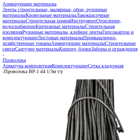
Армирующие материалы
Ленты строительные, малярные, обои, рулонные
материалы
Кровельные материалы
Лакокрасочные
материалы
Строительная химия
Инструмент
Отопление,
водоснабжение
Крепежные материалы
Строительная
изоляция
Рулонные материалы, клейкие ленты
Гипсокартон и
комплектующие
Листовые материалы
Промышленно-
хозяйственные товары
Армирующие материалы
Строительные
смеси
Сыпучие материалы
Кирпич, блоки
Заборы и ограждения
-
Проволока
Арматура композитная
Комплектующие
Сетка кладочная
-
Проволока ВР-1 d4 1/3м т/у