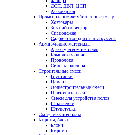
Фанера
ДСП, ДВП, ЦСП
Асбокартон
Промышленно-хозяйственные товары
Хозтовары
Зимний инвентарь
Спецодежда
Садово-огородный инструмент
Армирующие материалы
Арматура композитная
Комплектующие
Проволока
Сетка кладочная
Строительные смеси
Грунтовки
Цемент
Общестроительные смеси
Плиточные клеи
Смеси для устройства полов
Шпатлевки
Штукатурки
Сыпучие материалы
Кирпич, блоки
Блоки
Кирпич