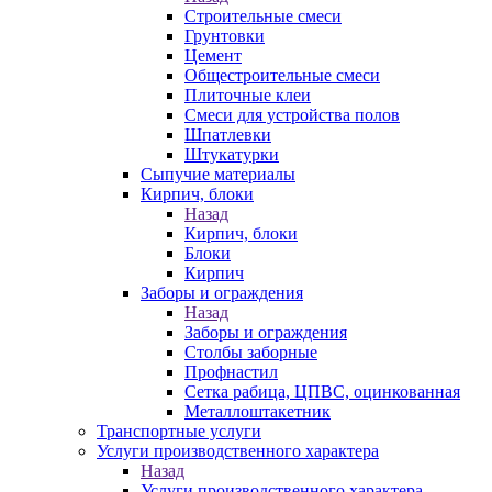
Строительные смеси
Грунтовки
Цемент
Общестроительные смеси
Плиточные клеи
Смеси для устройства полов
Шпатлевки
Штукатурки
Сыпучие материалы
Кирпич, блоки
Назад
Кирпич, блоки
Блоки
Кирпич
Заборы и ограждения
Назад
Заборы и ограждения
Столбы заборные
Профнастил
Сетка рабица, ЦПВС, оцинкованная
Металлоштакетник
Транспортные услуги
Услуги производственного характера
Назад
Услуги производственного характера