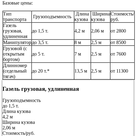
Базовые цены:
Тип
Длина
Ширина
Стоимость/
Грузоподъемность
транспорта
кузова
кузова
руб.
Газель
грузовая,
до 1,5 т.
4,2 м
2,06 м
от 2800
удлиненная
Манипулятор
до 3,5 т.
8 м
2,5 м
от 8500
Грузовой (с
открытым
до 5 т.
7 м
2,5 м
от 7600
бортом)
Длинномер
(седельный
до 20 т.*
13,5 м
2,5 м
от 11300
тягач)
Газель грузовая, удлиненная
Грузоподъемность
до 1,5 т.
Длина кузова
4,2 м
Ширина кузова
2,06 м
Стоимость/руб.