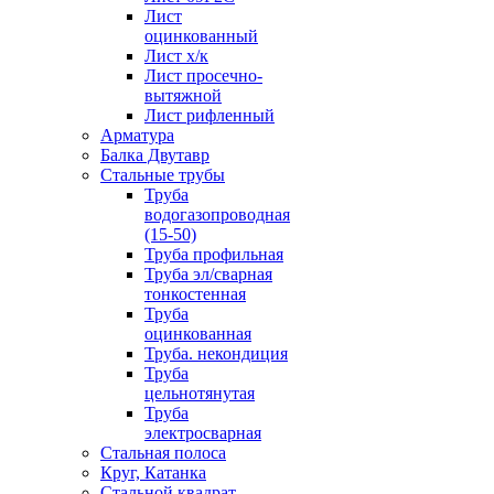
Лист
оцинкованный
Лист х/к
Лист просечно-
вытяжной
Лист рифленный
Арматура
Балка Двутавр
Стальные трубы
Труба
водогазопроводная
(15-50)
Труба профильная
Труба эл/сварная
тонкостенная
Труба
оцинкованная
Труба. некондиция
Труба
цельнотянутая
Труба
электросварная
Стальная полоса
Круг, Катанка
Стальной квадрат