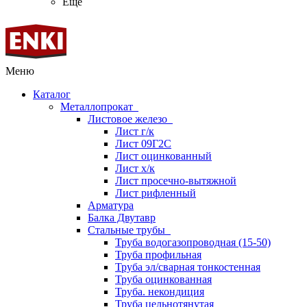
Ещё
Меню
Каталог
Металлопрокат
Листовое железо
Лист г/к
Лист 09Г2С
Лист оцинкованный
Лист х/к
Лист просечно-вытяжной
Лист рифленный
Арматура
Балка Двутавр
Стальные трубы
Труба водогазопроводная (15-50)
Труба профильная
Труба эл/сварная тонкостенная
Труба оцинкованная
Труба. некондиция
Труба цельнотянутая