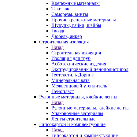
Крепежные материалы
Такелаж
Саморезы, винты
Прочие крепежные материалы
Шурупы, гайки, шайбы
Гвозди
Дюбель, анкер
Строительная изоляция
Назад
Строительная изоляция
Изоляция для труб
Асботехнические изделия
Экструдированный пенополистирол
Геотекстиль Дорнит
Минеральная вата
Межвенцовый утеплитель
Пенопласт
Рулонные материалы, клейкие ленты
Назад
Рулонные материалы, клейкие ленты
Упаковочные материалы
Ленты строительные
Гипсокартон и комплектующие
Назад
Гипсокартон и комплектующие