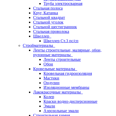
Труба электросварная
Стальная полоса
Круг, Катанка
Стальной квадрат
Стальной уголок
Стальной шестигранник
Стальная проволока
Швеллер
Швеллер Ст.3 пс/сп
Стройматериалы
Ленты строительные, малярные, обои,
рулонные материалы
Ленты строительные
Обои
Кровельные материалы
Кровельная гидроизоляция
Мастики
Ондулин
Изоляционные мембраны
Лакокрасочные материалы
Колер
Краски водно-дисперсионные
Эмали
Аэрозольные эмали
Строительная химия