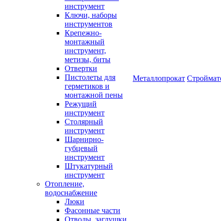
инструмент
Ключи, наборы
инструментов
Крепежно-
монтажный
инструмент,
метизы, биты
Отвертки
Пистолеты для
Металлопрокат
Строймат
герметиков и
монтажной пены
Режущий
инструмент
Столярный
инструмент
Шарнирно-
губцевый
инструмент
Штукатурный
инструмент
Отопление,
водоснабжение
Люки
Фасонные части
Отводы, заглушки,