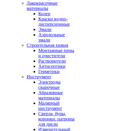
Лакокрасочные
материалы
Колер
Краски водно-
дисперсионные
Эмали
Аэрозольные
эмали
Строительная химия
Монтажные пены
и очистители
Растворители
Антисептики
Герметики
Инструмент
Электроды
сварочные
Абразивные
материалы
Малярный
инструмент
Сверла, буры,
коронки. патроны
для дрели
Измерительный