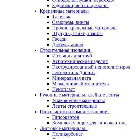
Задвижки, вентиля, краны
Крепежные материалы
Такелаж
Саморезы, винты
Прочие крепежные материалы
Шурупы, гайки, шайбы
Гвозди
Дюбель, анкер
Строительная изоляция
Изоляция для труб
Асботехнические изделия
Экструдированный пенополистирол
Геотекстиль Дорнит
Минеральная вата
Межвенцовый утеплитель
Пенопласт
Рулонные материалы, клейкие ленты
Упаковочные материалы
Ленты строительные
Гипсокартон и комплектующие
Гипсокартон
Комплектующие для гипсокартона
Листовые материалы
Поликарбонат