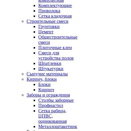
композитная
Комплектующие
Проволока
Сетка кладочная
Строительные смеси
Грунтовки
Цемент
Общестроительные
смеси
Плиточные клеи
Смеси для
устройства полов
Шпатлевки
Штукатурки
Сыпучие материалы
Кирпич, блоки
Блоки
Кирпич
Заборы и ограждения
Столбы заборные
Профнастил
Сетка рабица,
ЦПВС,
оцинкованная
Металлоштакетник