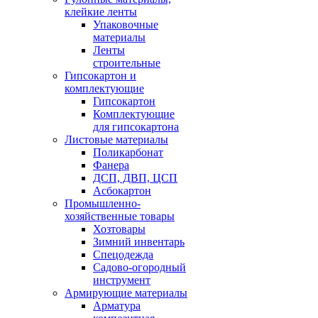
клейкие ленты
Упаковочные
материалы
Ленты
строительные
Гипсокартон и
комплектующие
Гипсокартон
Комплектующие
для гипсокартона
Листовые материалы
Поликарбонат
Фанера
ДСП, ДВП, ЦСП
Асбокартон
Промышленно-
хозяйственные товары
Хозтовары
Зимний инвентарь
Спецодежда
Садово-огородный
инструмент
Армирующие материалы
Арматура