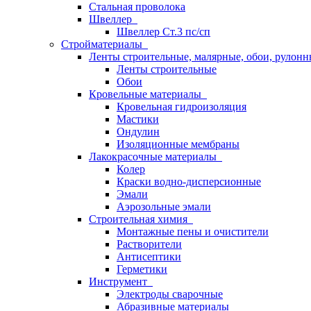
Стальная проволока
Швеллер
Швеллер Ст.3 пс/сп
Стройматериалы
Ленты строительные, малярные, обои, рулон
Ленты строительные
Обои
Кровельные материалы
Кровельная гидроизоляция
Мастики
Ондулин
Изоляционные мембраны
Лакокрасочные материалы
Колер
Краски водно-дисперсионные
Эмали
Аэрозольные эмали
Строительная химия
Монтажные пены и очистители
Растворители
Антисептики
Герметики
Инструмент
Электроды сварочные
Абразивные материалы