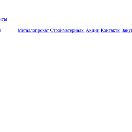
биты
ы
Металлопрокат
Стройматериалы
Акции
Контакты
Заку