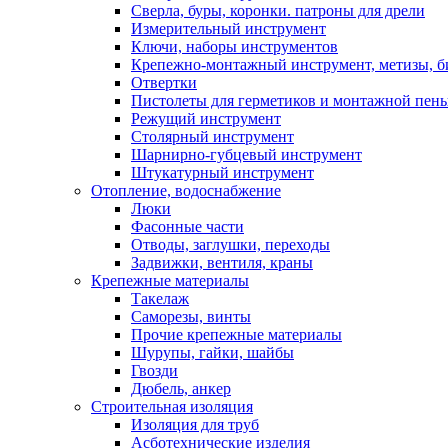
Сверла, буры, коронки. патроны для дрели
Измерительный инструмент
Ключи, наборы инструментов
Крепежно-монтажный инструмент, метизы, 
Отвертки
Пистолеты для герметиков и монтажной пен
Режущий инструмент
Столярный инструмент
Шарнирно-губцевый инструмент
Штукатурный инструмент
Отопление, водоснабжение
Люки
Фасонные части
Отводы, заглушки, переходы
Задвижки, вентиля, краны
Крепежные материалы
Такелаж
Саморезы, винты
Прочие крепежные материалы
Шурупы, гайки, шайбы
Гвозди
Дюбель, анкер
Строительная изоляция
Изоляция для труб
Асботехнические изделия