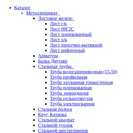
Каталог
Металлопрокат
Листовое железо
Лист г/к
Лист 09Г2С
Лист оцинкованный
Лист х/к
Лист просечно-вытяжной
Лист рифленный
Арматура
Балка Двутавр
Стальные трубы
Труба водогазопроводная (15-50)
Труба профильная
Труба эл/сварная тонкостенная
Труба оцинкованная
Труба. некондиция
Труба цельнотянутая
Труба электросварная
Стальная полоса
Круг, Катанка
Стальной квадрат
Стальной уголок
Стальной шестигранник