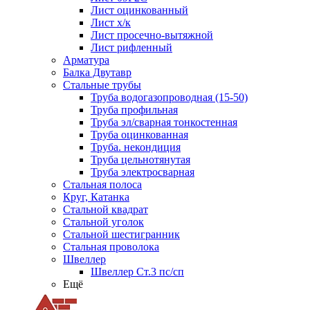
Лист оцинкованный
Лист х/к
Лист просечно-вытяжной
Лист рифленный
Арматура
Балка Двутавр
Стальные трубы
Труба водогазопроводная (15-50)
Труба профильная
Труба эл/сварная тонкостенная
Труба оцинкованная
Труба. некондиция
Труба цельнотянутая
Труба электросварная
Стальная полоса
Круг, Катанка
Стальной квадрат
Стальной уголок
Стальной шестигранник
Стальная проволока
Швеллер
Швеллер Ст.3 пс/сп
Ещё