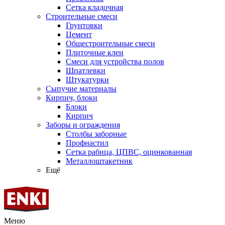
Сетка кладочная
Строительные смеси
Грунтовки
Цемент
Общестроительные смеси
Плиточные клеи
Смеси для устройства полов
Шпатлевки
Штукатурки
Сыпучие материалы
Кирпич, блоки
Блоки
Кирпич
Заборы и ограждения
Столбы заборные
Профнастил
Сетка рабица, ЦПВС, оцинкованная
Металлоштакетник
Ещё
Меню