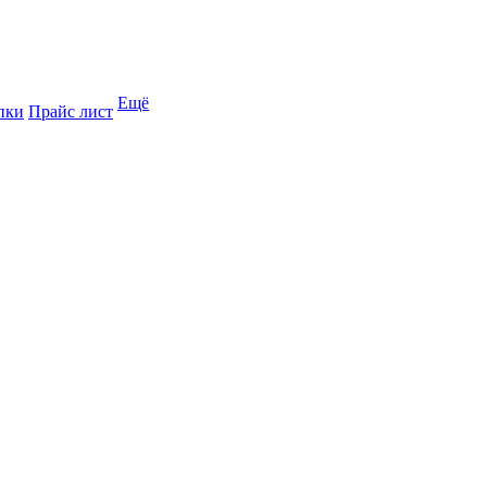
Ещё
пки
Прайс лист