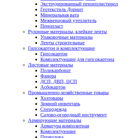
Экструдированный пенополистирол
Геотекстиль Дорнит
Минеральная вата
Межвенцовый утеплитель
Пенопласт
Рулонные материалы, клейкие ленты
Упаковочные материалы
Ленты строительные
Гипсокартон и комплектующие
Гипсокартон
Комплектующие для гипсокартона
Листовые материалы
Поликарбонат
Фанера
ДСП, ДВП, ЦСП
Асбокартон
Промышленно-хозяйственные товары
Хозтовары
Зимний инвентарь
Спецодежда
Садово-огородный инструмент
Армирующие материалы
Арматура композитная
Комплектующие
Проволока