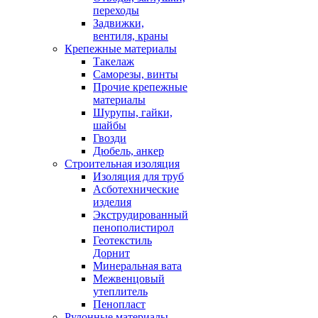
переходы
Задвижки,
вентиля, краны
Крепежные материалы
Такелаж
Саморезы, винты
Прочие крепежные
материалы
Шурупы, гайки,
шайбы
Гвозди
Дюбель, анкер
Строительная изоляция
Изоляция для труб
Асботехнические
изделия
Экструдированный
пенополистирол
Геотекстиль
Дорнит
Минеральная вата
Межвенцовый
утеплитель
Пенопласт
Рулонные материалы,