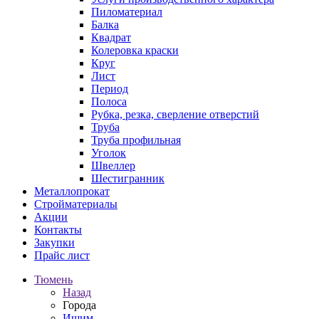
Пиломатериал
Балка
Квадрат
Колеровка краски
Круг
Лист
Период
Полоса
Рубка, резка, сверление отверстий
Труба
Труба профильная
Уголок
Швеллер
Шестигранник
Металлопрокат
Стройматериалы
Акции
Контакты
Закупки
Прайс лист
Тюмень
Назад
Города
Ишим