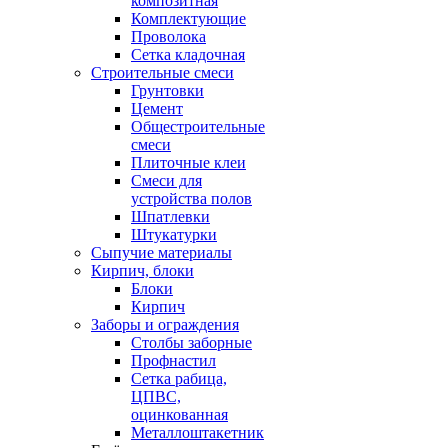
композитная
Комплектующие
Проволока
Сетка кладочная
Строительные смеси
Грунтовки
Цемент
Общестроительные
смеси
Плиточные клеи
Смеси для
устройства полов
Шпатлевки
Штукатурки
Сыпучие материалы
Кирпич, блоки
Блоки
Кирпич
Заборы и ограждения
Столбы заборные
Профнастил
Сетка рабица,
ЦПВС,
оцинкованная
Металлоштакетник