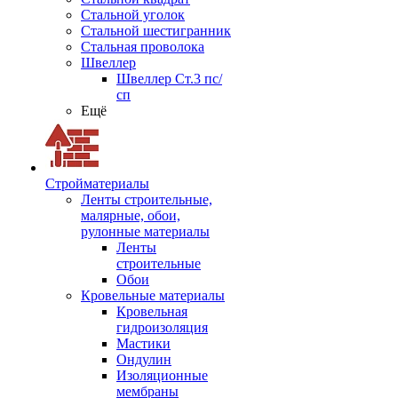
Стальной уголок
Стальной шестигранник
Стальная проволока
Швеллер
Швеллер Ст.3 пс/
сп
Ещё
Стройматериалы
Ленты строительные,
малярные, обои,
рулонные материалы
Ленты
строительные
Обои
Кровельные материалы
Кровельная
гидроизоляция
Мастики
Ондулин
Изоляционные
мембраны