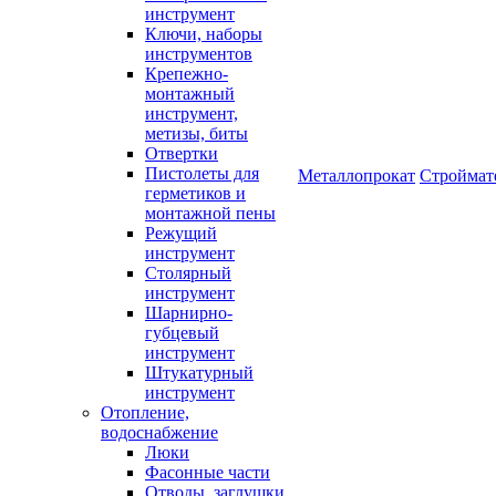
инструмент
Ключи, наборы
инструментов
Крепежно-
монтажный
инструмент,
метизы, биты
Отвертки
Пистолеты для
Металлопрокат
Строймат
герметиков и
монтажной пены
Режущий
инструмент
Столярный
инструмент
Шарнирно-
губцевый
инструмент
Штукатурный
инструмент
Отопление,
водоснабжение
Люки
Фасонные части
Отводы, заглушки,