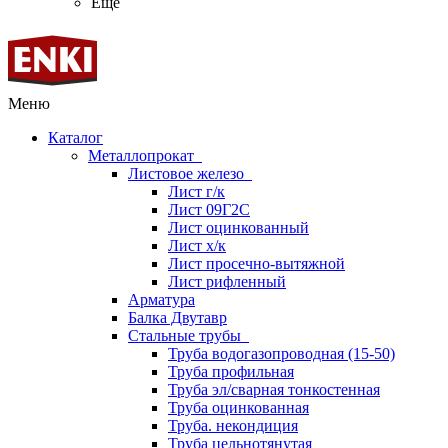
Ещё
Меню
Каталог
Металлопрокат
Листовое железо
Лист г/к
Лист 09Г2С
Лист оцинкованный
Лист х/к
Лист просечно-вытяжной
Лист рифленный
Арматура
Балка Двутавр
Стальные трубы
Труба водогазопроводная (15-50)
Труба профильная
Труба эл/сварная тонкостенная
Труба оцинкованная
Труба. некондиция
Труба цельнотянутая