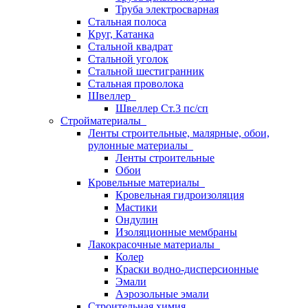
Труба электросварная
Стальная полоса
Круг, Катанка
Стальной квадрат
Стальной уголок
Стальной шестигранник
Стальная проволока
Швеллер
Швеллер Ст.3 пс/сп
Стройматериалы
Ленты строительные, малярные, обои,
рулонные материалы
Ленты строительные
Обои
Кровельные материалы
Кровельная гидроизоляция
Мастики
Ондулин
Изоляционные мембраны
Лакокрасочные материалы
Колер
Краски водно-дисперсионные
Эмали
Аэрозольные эмали
Строительная химия