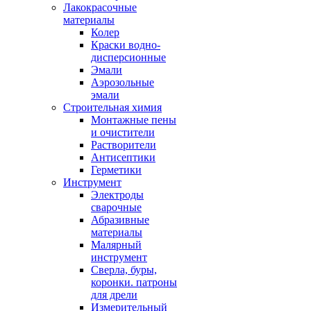
Лакокрасочные
материалы
Колер
Краски водно-
дисперсионные
Эмали
Аэрозольные
эмали
Строительная химия
Монтажные пены
и очистители
Растворители
Антисептики
Герметики
Инструмент
Электроды
сварочные
Абразивные
материалы
Малярный
инструмент
Сверла, буры,
коронки. патроны
для дрели
Измерительный