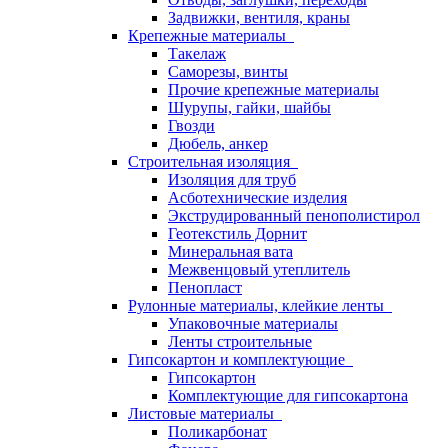
Задвижки, вентиля, краны
Крепежные материалы
Такелаж
Саморезы, винты
Прочие крепежные материалы
Шурупы, гайки, шайбы
Гвозди
Дюбель, анкер
Строительная изоляция
Изоляция для труб
Асботехнические изделия
Экструдированный пенополистирол
Геотекстиль Дорнит
Минеральная вата
Межвенцовый утеплитель
Пенопласт
Рулонные материалы, клейкие ленты
Упаковочные материалы
Ленты строительные
Гипсокартон и комплектующие
Гипсокартон
Комплектующие для гипсокартона
Листовые материалы
Поликарбонат