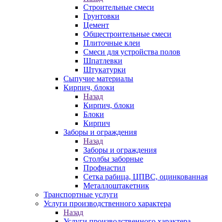
Строительные смеси
Грунтовки
Цемент
Общестроительные смеси
Плиточные клеи
Смеси для устройства полов
Шпатлевки
Штукатурки
Сыпучие материалы
Кирпич, блоки
Назад
Кирпич, блоки
Блоки
Кирпич
Заборы и ограждения
Назад
Заборы и ограждения
Столбы заборные
Профнастил
Сетка рабица, ЦПВС, оцинкованная
Металлоштакетник
Транспортные услуги
Услуги производственного характера
Назад
Услуги производственного характера