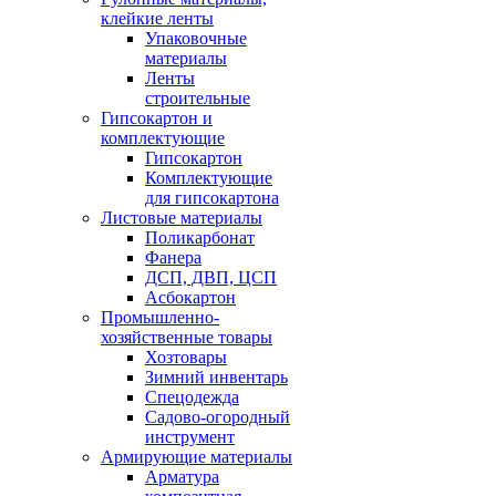
клейкие ленты
Упаковочные
материалы
Ленты
строительные
Гипсокартон и
комплектующие
Гипсокартон
Комплектующие
для гипсокартона
Листовые материалы
Поликарбонат
Фанера
ДСП, ДВП, ЦСП
Асбокартон
Промышленно-
хозяйственные товары
Хозтовары
Зимний инвентарь
Спецодежда
Садово-огородный
инструмент
Армирующие материалы
Арматура