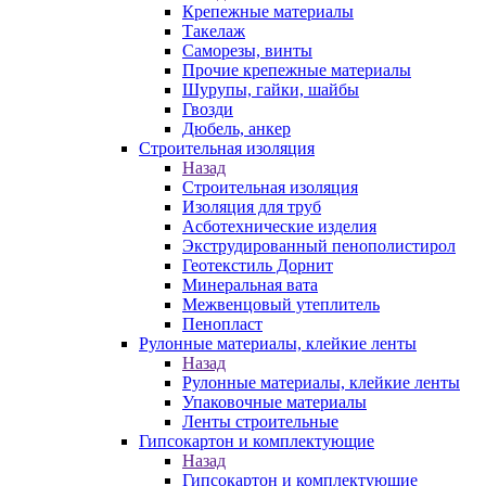
Крепежные материалы
Такелаж
Саморезы, винты
Прочие крепежные материалы
Шурупы, гайки, шайбы
Гвозди
Дюбель, анкер
Строительная изоляция
Назад
Строительная изоляция
Изоляция для труб
Асботехнические изделия
Экструдированный пенополистирол
Геотекстиль Дорнит
Минеральная вата
Межвенцовый утеплитель
Пенопласт
Рулонные материалы, клейкие ленты
Назад
Рулонные материалы, клейкие ленты
Упаковочные материалы
Ленты строительные
Гипсокартон и комплектующие
Назад
Гипсокартон и комплектующие