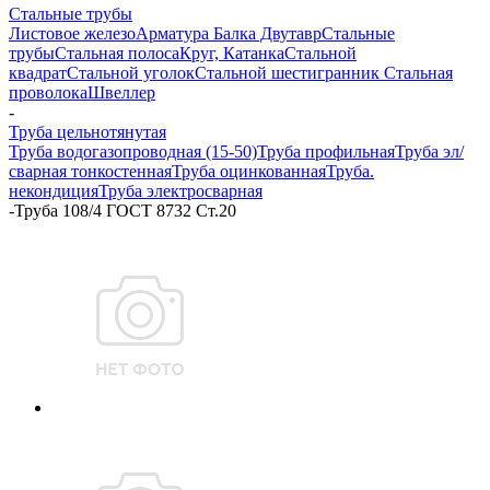
Стальные трубы
Листовое железо
Арматура
Балка Двутавр
Стальные
трубы
Стальная полоса
Круг, Катанка
Стальной
квадрат
Стальной уголок
Стальной шестигранник
Стальная
проволока
Швеллер
-
Труба цельнотянутая
Труба водогазопроводная (15-50)
Труба профильная
Труба эл/
сварная тонкостенная
Труба оцинкованная
Труба.
некондиция
Труба электросварная
-
Труба 108/4 ГОСТ 8732 Ст.20