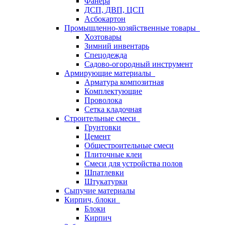
Фанера
ДСП, ДВП, ЦСП
Асбокартон
Промышленно-хозяйственные товары
Хозтовары
Зимний инвентарь
Спецодежда
Садово-огородный инструмент
Армирующие материалы
Арматура композитная
Комплектующие
Проволока
Сетка кладочная
Строительные смеси
Грунтовки
Цемент
Общестроительные смеси
Плиточные клеи
Смеси для устройства полов
Шпатлевки
Штукатурки
Сыпучие материалы
Кирпич, блоки
Блоки
Кирпич