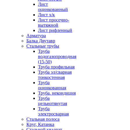
Лист
оцинкованный
Лист х/к
Лист просечно-
вытяжной
Лист рифленный
Арматура
Балка Двутавр
Стальные трубы
Труба
водогазопроводная
(15-50)
Труба профильная
Труба эл/сварная
тонкостенная
Труба
оцинкованная
Труба. некондиция
Труба
цельнотянутая
Труба
электросварная
Стальная полоса
Круг, Катанка
Стальной квадрат