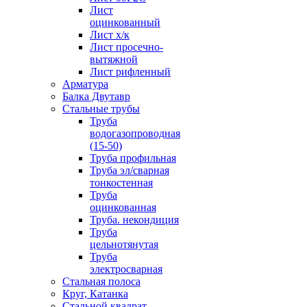
Лист
оцинкованный
Лист х/к
Лист просечно-
вытяжной
Лист рифленный
Арматура
Балка Двутавр
Стальные трубы
Труба
водогазопроводная
(15-50)
Труба профильная
Труба эл/сварная
тонкостенная
Труба
оцинкованная
Труба. некондиция
Труба
цельнотянутая
Труба
электросварная
Стальная полоса
Круг, Катанка
Стальной квадрат