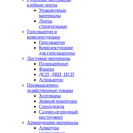
клейкие ленты
Упаковочные
материалы
Ленты
строительные
Гипсокартон и
комплектующие
Гипсокартон
Комплектующие
для гипсокартона
Листовые материалы
Поликарбонат
Фанера
ДСП, ДВП, ЦСП
Асбокартон
Промышленно-
хозяйственные товары
Хозтовары
Зимний инвентарь
Спецодежда
Садово-огородный
инструмент
Армирующие материалы
Арматура