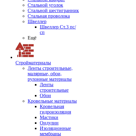
Стальной уголок
Стальной шестигранник
Стальная проволока
Швеллер
Швеллер Ст.3 пс/
сп
Ещё
Стройматериалы
Ленты строительные,
малярные, обои,
рулонные материалы
Ленты
строительные
Обои
Кровельные материалы
Кровельная
гидроизоляция
Мастики
Ондулин
Изоляционные
мембраны