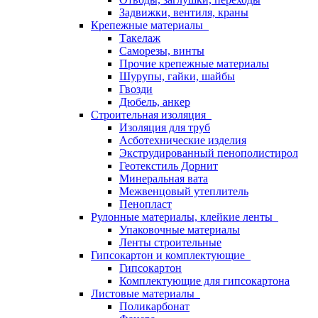
Задвижки, вентиля, краны
Крепежные материалы
Такелаж
Саморезы, винты
Прочие крепежные материалы
Шурупы, гайки, шайбы
Гвозди
Дюбель, анкер
Строительная изоляция
Изоляция для труб
Асботехнические изделия
Экструдированный пенополистирол
Геотекстиль Дорнит
Минеральная вата
Межвенцовый утеплитель
Пенопласт
Рулонные материалы, клейкие ленты
Упаковочные материалы
Ленты строительные
Гипсокартон и комплектующие
Гипсокартон
Комплектующие для гипсокартона
Листовые материалы
Поликарбонат