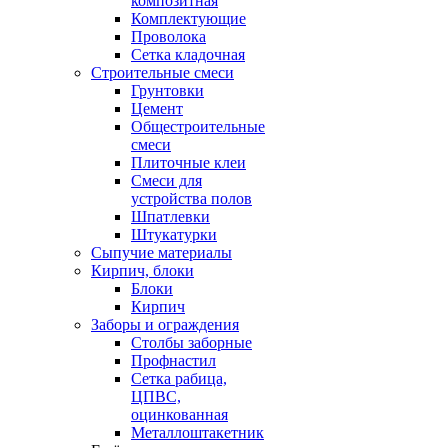
композитная
Комплектующие
Проволока
Сетка кладочная
Строительные смеси
Грунтовки
Цемент
Общестроительные
смеси
Плиточные клеи
Смеси для
устройства полов
Шпатлевки
Штукатурки
Сыпучие материалы
Кирпич, блоки
Блоки
Кирпич
Заборы и ограждения
Столбы заборные
Профнастил
Сетка рабица,
ЦПВС,
оцинкованная
Металлоштакетник