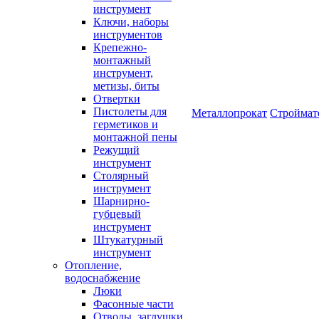
инструмент
Ключи, наборы
инструментов
Крепежно-
монтажный
инструмент,
метизы, биты
Отвертки
Пистолеты для
Металлопрокат
Строймат
герметиков и
монтажной пены
Режущий
инструмент
Столярный
инструмент
Шарнирно-
губцевый
инструмент
Штукатурный
инструмент
Отопление,
водоснабжение
Люки
Фасонные части
Отводы, заглушки,