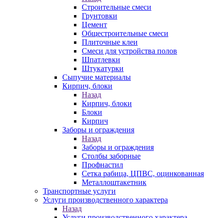
Строительные смеси
Грунтовки
Цемент
Общестроительные смеси
Плиточные клеи
Смеси для устройства полов
Шпатлевки
Штукатурки
Сыпучие материалы
Кирпич, блоки
Назад
Кирпич, блоки
Блоки
Кирпич
Заборы и ограждения
Назад
Заборы и ограждения
Столбы заборные
Профнастил
Сетка рабица, ЦПВС, оцинкованная
Металлоштакетник
Транспортные услуги
Услуги производственного характера
Назад
Услуги производственного характера