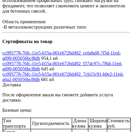
использованием профильных труб, снижают нагрузки на
фундамент, что позволяет сэкономить цемент и заполнители
для бетонных смесей.
Область применения:
-В металлоконструкциях различных типо
Сертификаты на товар
cc095778-76fc-11e5-b55a-001e6726d492_cefa8a9f-7f5d-11ed-
a699-005056bcf8db
954,1 кб
cc095778-76fc-11e5-b55a-001e6726d492_f574c97c-7f6d-11ed-
a699-005056bcf8db
645 кб
cc095778-76fc-11e5-b55a-001e6726d492_7cb15c91-b0e2-11ed-
a6a2-005056bcf8db
681 кб
Доставка
После оформления заказа вы сможете добавить услуги
доставки.
Базовые цены:
Тип
Длина
Ширина
Стоимость/
Грузоподъемность
транспорта
кузова
кузова
руб.
Газель