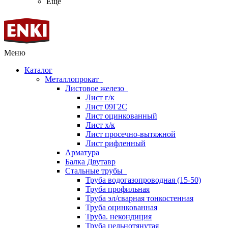
Ещё
Меню
Каталог
Металлопрокат
Листовое железо
Лист г/к
Лист 09Г2С
Лист оцинкованный
Лист х/к
Лист просечно-вытяжной
Лист рифленный
Арматура
Балка Двутавр
Стальные трубы
Труба водогазопроводная (15-50)
Труба профильная
Труба эл/сварная тонкостенная
Труба оцинкованная
Труба. некондиция
Труба цельнотянутая