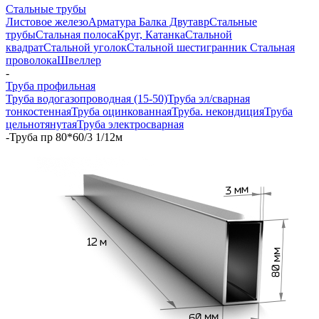
Стальные трубы
Листовое железо
Арматура
Балка Двутавр
Стальные
трубы
Стальная полоса
Круг, Катанка
Стальной
квадрат
Стальной уголок
Стальной шестигранник
Стальная
проволока
Швеллер
-
Труба профильная
Труба водогазопроводная (15-50)
Труба эл/сварная
тонкостенная
Труба оцинкованная
Труба. некондиция
Труба
цельнотянутая
Труба электросварная
-
Труба пр 80*60/3 1/12м