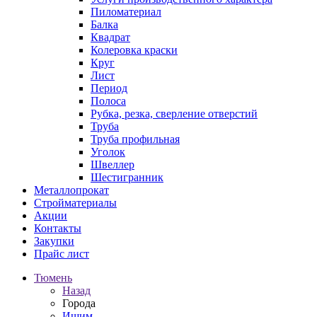
Пиломатериал
Балка
Квадрат
Колеровка краски
Круг
Лист
Период
Полоса
Рубка, резка, сверление отверстий
Труба
Труба профильная
Уголок
Швеллер
Шестигранник
Металлопрокат
Стройматериалы
Акции
Контакты
Закупки
Прайс лист
Тюмень
Назад
Города
Ишим