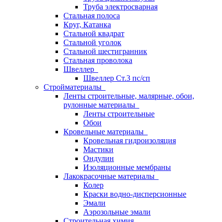
Труба электросварная
Стальная полоса
Круг, Катанка
Стальной квадрат
Стальной уголок
Стальной шестигранник
Стальная проволока
Швеллер
Швеллер Ст.3 пс/сп
Стройматериалы
Ленты строительные, малярные, обои,
рулонные материалы
Ленты строительные
Обои
Кровельные материалы
Кровельная гидроизоляция
Мастики
Ондулин
Изоляционные мембраны
Лакокрасочные материалы
Колер
Краски водно-дисперсионные
Эмали
Аэрозольные эмали
Строительная химия