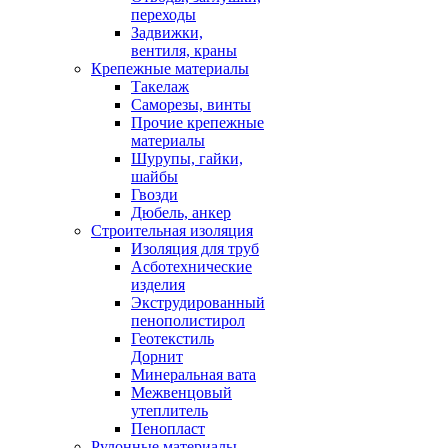
переходы
Задвижки,
вентиля, краны
Крепежные материалы
Такелаж
Саморезы, винты
Прочие крепежные
материалы
Шурупы, гайки,
шайбы
Гвозди
Дюбель, анкер
Строительная изоляция
Изоляция для труб
Асботехнические
изделия
Экструдированный
пенополистирол
Геотекстиль
Дорнит
Минеральная вата
Межвенцовый
утеплитель
Пенопласт
Рулонные материалы,