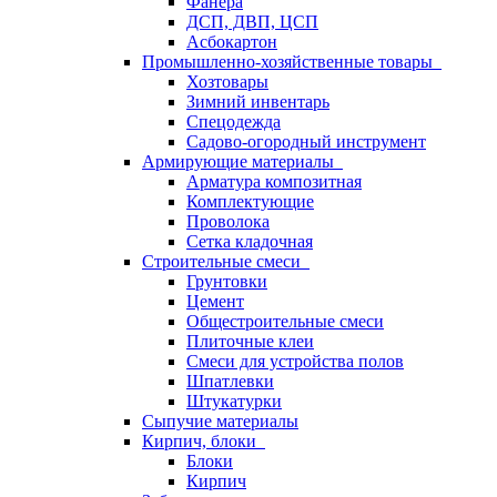
Фанера
ДСП, ДВП, ЦСП
Асбокартон
Промышленно-хозяйственные товары
Хозтовары
Зимний инвентарь
Спецодежда
Садово-огородный инструмент
Армирующие материалы
Арматура композитная
Комплектующие
Проволока
Сетка кладочная
Строительные смеси
Грунтовки
Цемент
Общестроительные смеси
Плиточные клеи
Смеси для устройства полов
Шпатлевки
Штукатурки
Сыпучие материалы
Кирпич, блоки
Блоки
Кирпич