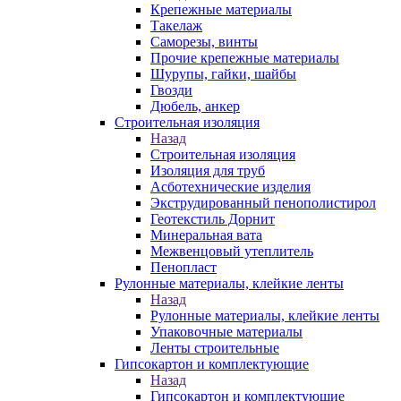
Крепежные материалы
Такелаж
Саморезы, винты
Прочие крепежные материалы
Шурупы, гайки, шайбы
Гвозди
Дюбель, анкер
Строительная изоляция
Назад
Строительная изоляция
Изоляция для труб
Асботехнические изделия
Экструдированный пенополистирол
Геотекстиль Дорнит
Минеральная вата
Межвенцовый утеплитель
Пенопласт
Рулонные материалы, клейкие ленты
Назад
Рулонные материалы, клейкие ленты
Упаковочные материалы
Ленты строительные
Гипсокартон и комплектующие
Назад
Гипсокартон и комплектующие