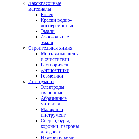
Лакокрасочные
материалы
Колер
Краски водно-
дисперсионные
Эмали
Аэрозольные
эмали
Строительная химия
Монтажные пены
и очистители
Растворители
Антисептики
Герметики
Инструмент
Электроды
сварочные
Абразивные
материалы
Малярный
инструмент
Сверла, буры,
коронки. патроны
для дрели
Измерительный