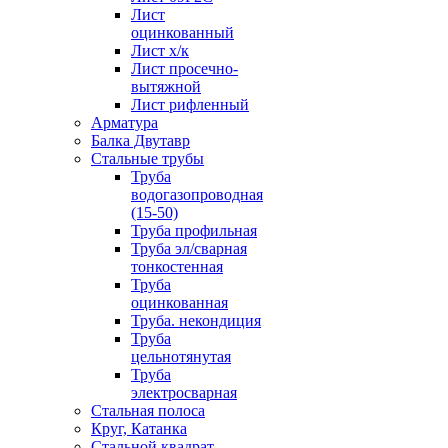
Лист
оцинкованный
Лист х/к
Лист просечно-
вытяжной
Лист рифленный
Арматура
Балка Двутавр
Стальные трубы
Труба
водогазопроводная
(15-50)
Труба профильная
Труба эл/сварная
тонкостенная
Труба
оцинкованная
Труба. некондиция
Труба
цельнотянутая
Труба
электросварная
Стальная полоса
Круг, Катанка
Стальной квадрат