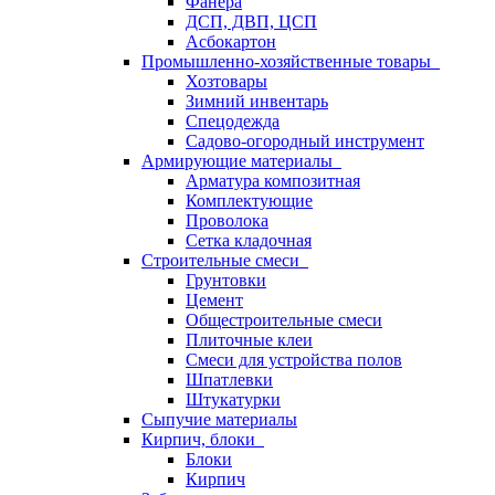
Фанера
ДСП, ДВП, ЦСП
Асбокартон
Промышленно-хозяйственные товары
Хозтовары
Зимний инвентарь
Спецодежда
Садово-огородный инструмент
Армирующие материалы
Арматура композитная
Комплектующие
Проволока
Сетка кладочная
Строительные смеси
Грунтовки
Цемент
Общестроительные смеси
Плиточные клеи
Смеси для устройства полов
Шпатлевки
Штукатурки
Сыпучие материалы
Кирпич, блоки
Блоки
Кирпич