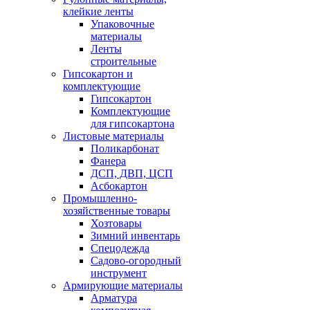
клейкие ленты
Упаковочные
материалы
Ленты
строительные
Гипсокартон и
комплектующие
Гипсокартон
Комплектующие
для гипсокартона
Листовые материалы
Поликарбонат
Фанера
ДСП, ДВП, ЦСП
Асбокартон
Промышленно-
хозяйственные товары
Хозтовары
Зимний инвентарь
Спецодежда
Садово-огородный
инструмент
Армирующие материалы
Арматура