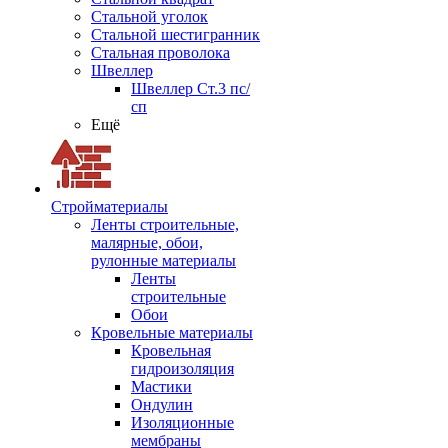
Стальной уголок
Стальной шестигранник
Стальная проволока
Швеллер
Швеллер Ст.3 пс/
сп
Ещё
Стройматериалы
Ленты строительные,
малярные, обои,
рулонные материалы
Ленты
строительные
Обои
Кровельные материалы
Кровельная
гидроизоляция
Мастики
Ондулин
Изоляционные
мембраны