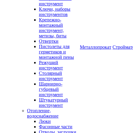
инструмент
Ключи, наборы
инструментов
Крепежно-
монтажный
инструмент,
метизы, биты
Отвертки
Пистолеты для
Металлопрокат
Строймат
герметиков и
монтажной пены
Режущий
инструмент
Столярный
инструмент
Шарнирно-
губцевый
инструмент
Штукатурный
инструмент
Отопление,
водоснабжение
Люки
Фасонные части
Отводы, заглушки,