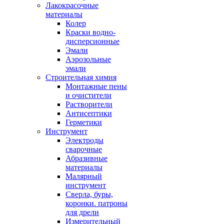
Лакокрасочные
материалы
Колер
Краски водно-
дисперсионные
Эмали
Аэрозольные
эмали
Строительная химия
Монтажные пены
и очистители
Растворители
Антисептики
Герметики
Инструмент
Электроды
сварочные
Абразивные
материалы
Малярный
инструмент
Сверла, буры,
коронки. патроны
для дрели
Измерительный