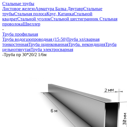
Стальные трубы
Листовое железо
Арматура
Балка Двутавр
Стальные
трубы
Стальная полоса
Круг, Катанка
Стальной
квадрат
Стальной уголок
Стальной шестигранник
Стальная
проволока
Швеллер
-
Труба профильная
Труба водогазопроводная (15-50)
Труба эл/сварная
тонкостенная
Труба оцинкованная
Труба. некондиция
Труба
цельнотянутая
Труба электросварная
-
Труба пр 30*20/2 1/6м