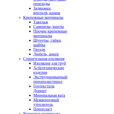
переходы
Задвижки,
вентиля, краны
Крепежные материалы
Такелаж
Саморезы, винты
Прочие крепежные
материалы
Шурупы, гайки,
шайбы
Гвозди
Дюбель, анкер
Строительная изоляция
Изоляция для труб
Асботехнические
изделия
Экструдированный
пенополистирол
Геотекстиль
Дорнит
Минеральная вата
Межвенцовый
утеплитель
Пенопласт
Рулонные материалы,