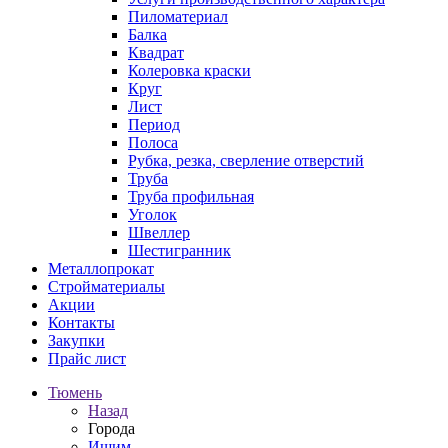
Пиломатериал
Балка
Квадрат
Колеровка краски
Круг
Лист
Период
Полоса
Рубка, резка, сверление отверстий
Труба
Труба профильная
Уголок
Швеллер
Шестигранник
Металлопрокат
Стройматериалы
Акции
Контакты
Закупки
Прайс лист
Тюмень
Назад
Города
Ишим