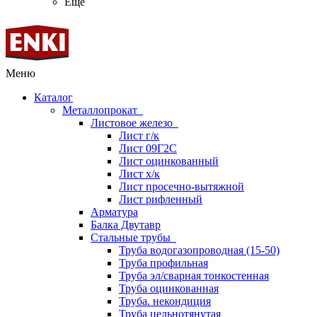
Ещё
Меню
Каталог
Металлопрокат
Листовое железо
Лист г/к
Лист 09Г2С
Лист оцинкованный
Лист х/к
Лист просечно-вытяжной
Лист рифленный
Арматура
Балка Двутавр
Стальные трубы
Труба водогазопроводная (15-50)
Труба профильная
Труба эл/сварная тонкостенная
Труба оцинкованная
Труба. некондиция
Труба цельнотянутая