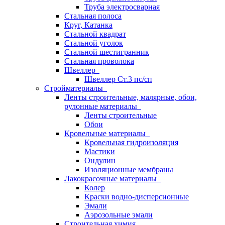
Труба электросварная
Стальная полоса
Круг, Катанка
Стальной квадрат
Стальной уголок
Стальной шестигранник
Стальная проволока
Швеллер
Швеллер Ст.3 пс/сп
Стройматериалы
Ленты строительные, малярные, обои,
рулонные материалы
Ленты строительные
Обои
Кровельные материалы
Кровельная гидроизоляция
Мастики
Ондулин
Изоляционные мембраны
Лакокрасочные материалы
Колер
Краски водно-дисперсионные
Эмали
Аэрозольные эмали
Строительная химия