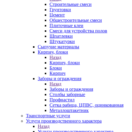
Строительные смеси
Грунтовки
Цемент
Общестроительные смеси
Плиточные клеи
Смеси для устройства полов
Шпатлевки
Штукатурки
Сыпучие материалы
Кирпич, блоки
Назад
Кирпич, блоки
Блоки
Кирпич
Заборы и ограждения
Назад
Заборы и ограждения
Столбы заборные
Профнастил
Сетка рабица, ЦПВС, оцинкованная
Металлоштакетник
Транспортные услуги
Услуги производственного характера
Назад
Услуги производственного характера