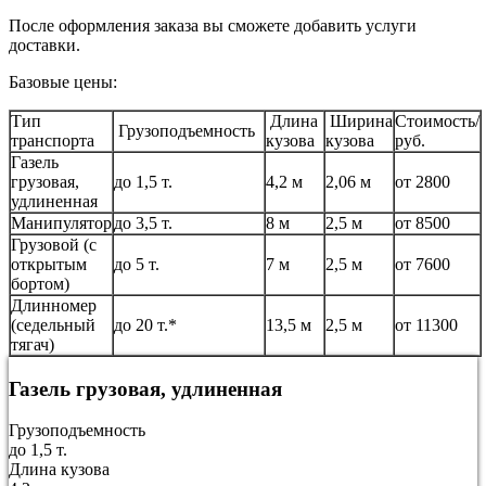
После оформления заказа вы сможете добавить услуги
доставки.
Базовые цены:
Тип
Длина
Ширина
Стоимость/
Грузоподъемность
транспорта
кузова
кузова
руб.
Газель
грузовая,
до 1,5 т.
4,2 м
2,06 м
от 2800
удлиненная
Манипулятор
до 3,5 т.
8 м
2,5 м
от 8500
Грузовой (с
открытым
до 5 т.
7 м
2,5 м
от 7600
бортом)
Длинномер
(седельный
до 20 т.*
13,5 м
2,5 м
от 11300
тягач)
Газель грузовая, удлиненная
Грузоподъемность
до 1,5 т.
Длина кузова