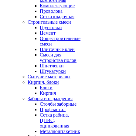
композитная
Комплектующие
Проволока
Сетка кладочная
Строительные смеси
Грунтовки
Цемент
Общестроительные
смеси
Плиточные клеи
Смеси для
устройства полов
Шпатлевки
Штукатурки
Сыпучие материалы
Кирпич, блоки
Блоки
Кирпич
Заборы и ограждения
Столбы заборные
Профнастил
Сетка рабица,
ЦПВС,
оцинкованная
Металлоштакетник