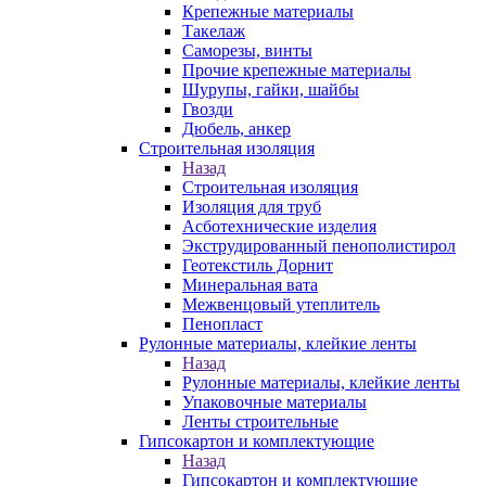
Крепежные материалы
Такелаж
Саморезы, винты
Прочие крепежные материалы
Шурупы, гайки, шайбы
Гвозди
Дюбель, анкер
Строительная изоляция
Назад
Строительная изоляция
Изоляция для труб
Асботехнические изделия
Экструдированный пенополистирол
Геотекстиль Дорнит
Минеральная вата
Межвенцовый утеплитель
Пенопласт
Рулонные материалы, клейкие ленты
Назад
Рулонные материалы, клейкие ленты
Упаковочные материалы
Ленты строительные
Гипсокартон и комплектующие
Назад
Гипсокартон и комплектующие