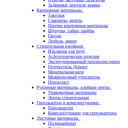
Задвижки, вентиля, краны
Крепежные материалы
Такелаж
Саморезы, винты
Прочие крепежные материалы
Шурупы, гайки, шайбы
Гвозди
Дюбель, анкер
Строительная изоляция
Изоляция для труб
Асботехнические изделия
Экструдированный пенополистирол
Геотекстиль Дорнит
Минеральная вата
Межвенцовый утеплитель
Пенопласт
Рулонные материалы, клейкие ленты
Упаковочные материалы
Ленты строительные
Гипсокартон и комплектующие
Гипсокартон
Комплектующие для гипсокартона
Листовые материалы
Поликарбонат