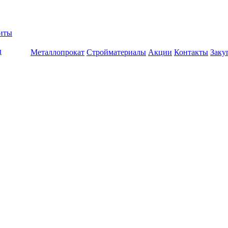
биты
ы
Металлопрокат
Стройматериалы
Акции
Контакты
Заку