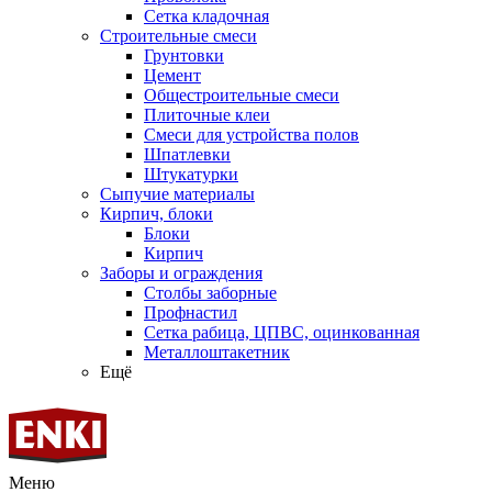
Сетка кладочная
Строительные смеси
Грунтовки
Цемент
Общестроительные смеси
Плиточные клеи
Смеси для устройства полов
Шпатлевки
Штукатурки
Сыпучие материалы
Кирпич, блоки
Блоки
Кирпич
Заборы и ограждения
Столбы заборные
Профнастил
Сетка рабица, ЦПВС, оцинкованная
Металлоштакетник
Ещё
Меню