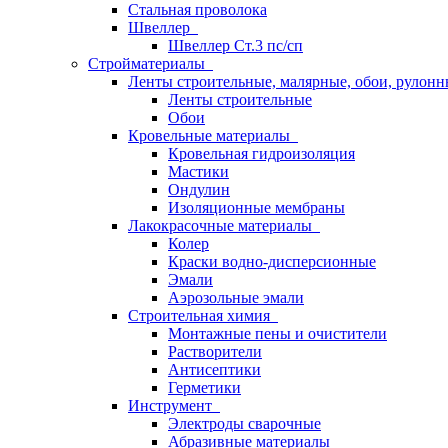
Стальная проволока
Швеллер
Швеллер Ст.3 пс/сп
Стройматериалы
Ленты строительные, малярные, обои, рулон
Ленты строительные
Обои
Кровельные материалы
Кровельная гидроизоляция
Мастики
Ондулин
Изоляционные мембраны
Лакокрасочные материалы
Колер
Краски водно-дисперсионные
Эмали
Аэрозольные эмали
Строительная химия
Монтажные пены и очистители
Растворители
Антисептики
Герметики
Инструмент
Электроды сварочные
Абразивные материалы