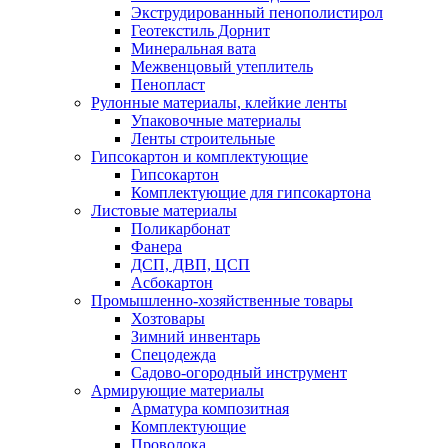
Экструдированный пенополистирол
Геотекстиль Дорнит
Минеральная вата
Межвенцовый утеплитель
Пенопласт
Рулонные материалы, клейкие ленты
Упаковочные материалы
Ленты строительные
Гипсокартон и комплектующие
Гипсокартон
Комплектующие для гипсокартона
Листовые материалы
Поликарбонат
Фанера
ДСП, ДВП, ЦСП
Асбокартон
Промышленно-хозяйственные товары
Хозтовары
Зимний инвентарь
Спецодежда
Садово-огородный инструмент
Армирующие материалы
Арматура композитная
Комплектующие
Проволока