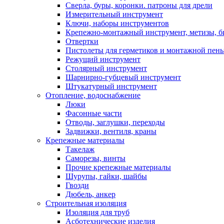
Сверла, буры, коронки. патроны для дрели
Измерительный инструмент
Ключи, наборы инструментов
Крепежно-монтажный инструмент, метизы, 
Отвертки
Пистолеты для герметиков и монтажной пен
Режущий инструмент
Столярный инструмент
Шарнирно-губцевый инструмент
Штукатурный инструмент
Отопление, водоснабжение
Люки
Фасонные части
Отводы, заглушки, переходы
Задвижки, вентиля, краны
Крепежные материалы
Такелаж
Саморезы, винты
Прочие крепежные материалы
Шурупы, гайки, шайбы
Гвозди
Дюбель, анкер
Строительная изоляция
Изоляция для труб
Асботехнические изделия