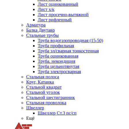
Лист оцинкованный
Лист х/к
Лист просечно-вытяжной
Лист рифленный
Арматура
Балка Двутавр
Стальные трубы
Труба водогазопроводная (15-50)
Труба профильная
Труба эл/сварная тонкостенная
Труба оцинкованная
Труба. некондиция
Труба цельнотянутая
Труба электросварная
Стальная полоса
Круг, Катанка
Стальной квадрат
Стальной уголок
Стальной шестигранник
Стальная проволока
Швеллер
Швеллер Ст.3 пс/сп
Ещё