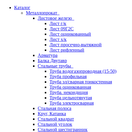
Каталог
Металлопрокат
Листовое железо
Лист г/к
Лист 09Г2С
Лист оцинкованный
Лист х/к
Лист просечно-вытяжной
Лист рифленный
Арматура
Балка Двутавр
Стальные трубы
Труба водогазопроводная (15-50)
Труба профильная
Труба эл/сварная тонкостенная
Труба оцинкованная
Труба. некондиция
Труба цельнотянутая
Труба электросварная
Стальная полоса
Круг, Катанка
Стальной квадрат
Стальной уголок
Стальной шестигранник