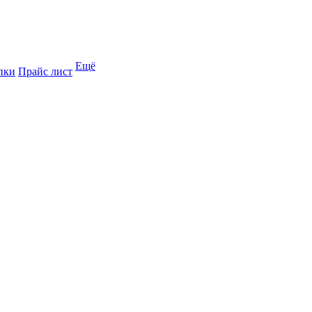
Ещё
пки
Прайс лист