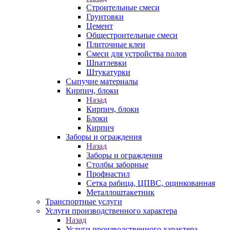
Строительные смеси
Грунтовки
Цемент
Общестроительные смеси
Плиточные клеи
Смеси для устройства полов
Шпатлевки
Штукатурки
Сыпучие материалы
Кирпич, блоки
Назад
Кирпич, блоки
Блоки
Кирпич
Заборы и ограждения
Назад
Заборы и ограждения
Столбы заборные
Профнастил
Сетка рабица, ЦПВС, оцинкованная
Металлоштакетник
Транспортные услуги
Услуги производственного характера
Назад
Услуги производственного характера