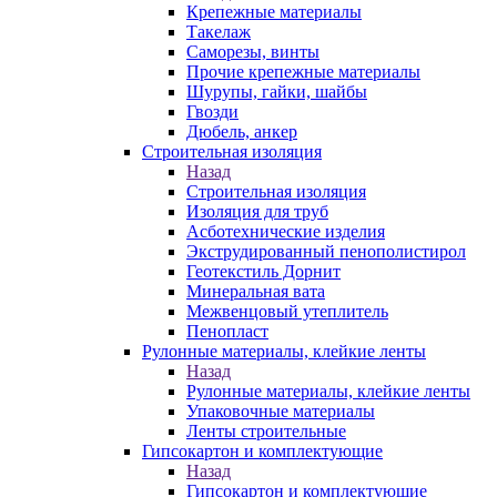
Крепежные материалы
Такелаж
Саморезы, винты
Прочие крепежные материалы
Шурупы, гайки, шайбы
Гвозди
Дюбель, анкер
Строительная изоляция
Назад
Строительная изоляция
Изоляция для труб
Асботехнические изделия
Экструдированный пенополистирол
Геотекстиль Дорнит
Минеральная вата
Межвенцовый утеплитель
Пенопласт
Рулонные материалы, клейкие ленты
Назад
Рулонные материалы, клейкие ленты
Упаковочные материалы
Ленты строительные
Гипсокартон и комплектующие
Назад
Гипсокартон и комплектующие