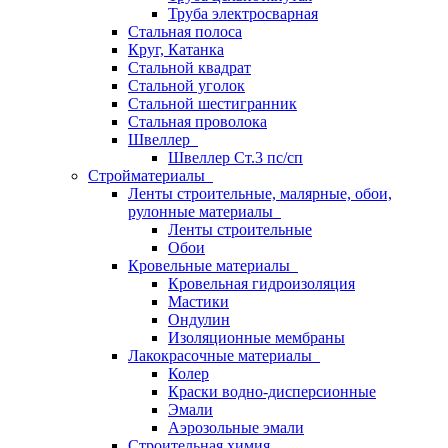
Труба электросварная
Стальная полоса
Круг, Катанка
Стальной квадрат
Стальной уголок
Стальной шестигранник
Стальная проволока
Швеллер
Швеллер Ст.3 пс/сп
Стройматериалы
Ленты строительные, малярные, обои,
рулонные материалы
Ленты строительные
Обои
Кровельные материалы
Кровельная гидроизоляция
Мастики
Ондулин
Изоляционные мембраны
Лакокрасочные материалы
Колер
Краски водно-дисперсионные
Эмали
Аэрозольные эмали
Строительная химия