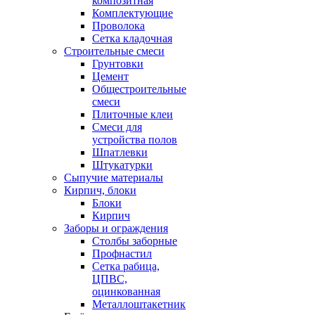
композитная
Комплектующие
Проволока
Сетка кладочная
Строительные смеси
Грунтовки
Цемент
Общестроительные
смеси
Плиточные клеи
Смеси для
устройства полов
Шпатлевки
Штукатурки
Сыпучие материалы
Кирпич, блоки
Блоки
Кирпич
Заборы и ограждения
Столбы заборные
Профнастил
Сетка рабица,
ЦПВС,
оцинкованная
Металлоштакетник