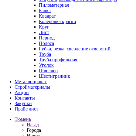
Пиломатериал
Балка
Квадрат
Колеровка краски
Круг
Лист
Период
Полоса
Рубка, резка, сверление отверстий
Труба
Труба профильная
Уголок
Швеллер
Шестигранник
Металлопрокат
Стройматериалы
Акции
Контакты
Закупки
Прайс лист
Тюмень
Назад
Города
Ишим