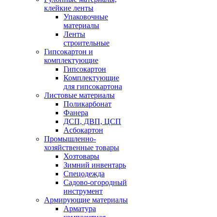
клейкие ленты
Упаковочные
материалы
Ленты
строительные
Гипсокартон и
комплектующие
Гипсокартон
Комплектующие
для гипсокартона
Листовые материалы
Поликарбонат
Фанера
ДСП, ДВП, ЦСП
Асбокартон
Промышленно-
хозяйственные товары
Хозтовары
Зимний инвентарь
Спецодежда
Садово-огородный
инструмент
Армирующие материалы
Арматура