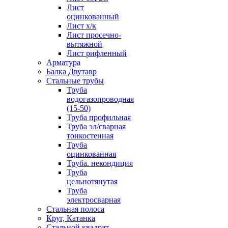
Лист
оцинкованный
Лист х/к
Лист просечно-
вытяжной
Лист рифленный
Арматура
Балка Двутавр
Стальные трубы
Труба
водогазопроводная
(15-50)
Труба профильная
Труба эл/сварная
тонкостенная
Труба
оцинкованная
Труба. некондиция
Труба
цельнотянутая
Труба
электросварная
Стальная полоса
Круг, Катанка
Стальной квадрат