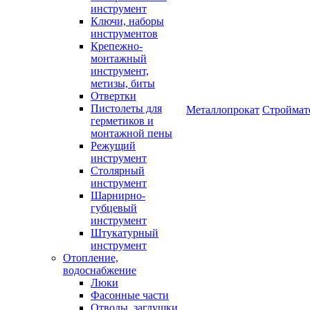
инструмент
Ключи, наборы
инструментов
Крепежно-
монтажный
инструмент,
метизы, биты
Отвертки
Пистолеты для
Металлопрокат
Строймат
герметиков и
монтажной пены
Режущий
инструмент
Столярный
инструмент
Шарнирно-
губцевый
инструмент
Штукатурный
инструмент
Отопление,
водоснабжение
Люки
Фасонные части
Отводы, заглушки,