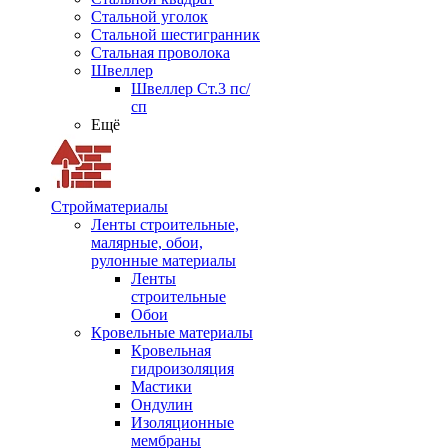
Стальной уголок
Стальной шестигранник
Стальная проволока
Швеллер
Швеллер Ст.3 пс/
сп
Ещё
Стройматериалы
Ленты строительные,
малярные, обои,
рулонные материалы
Ленты
строительные
Обои
Кровельные материалы
Кровельная
гидроизоляция
Мастики
Ондулин
Изоляционные
мембраны