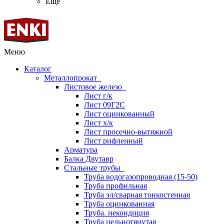
Ещё
Меню
Каталог
Металлопрокат
Листовое железо
Лист г/к
Лист 09Г2С
Лист оцинкованный
Лист х/к
Лист просечно-вытяжной
Лист рифленный
Арматура
Балка Двутавр
Стальные трубы
Труба водогазопроводная (15-50)
Труба профильная
Труба эл/сварная тонкостенная
Труба оцинкованная
Труба. некондиция
Труба цельнотянутая