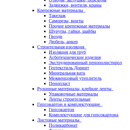
Задвижки, вентиля, краны
Крепежные материалы
Такелаж
Саморезы, винты
Прочие крепежные материалы
Шурупы, гайки, шайбы
Гвозди
Дюбель, анкер
Строительная изоляция
Изоляция для труб
Асботехнические изделия
Экструдированный пенополистирол
Геотекстиль Дорнит
Минеральная вата
Межвенцовый утеплитель
Пенопласт
Рулонные материалы, клейкие ленты
Упаковочные материалы
Ленты строительные
Гипсокартон и комплектующие
Гипсокартон
Комплектующие для гипсокартона
Листовые материалы
Поликарбонат