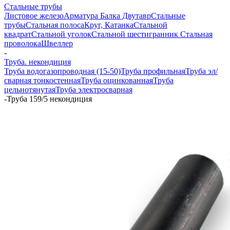
Стальные трубы
Листовое железо
Арматура
Балка Двутавр
Стальные
трубы
Стальная полоса
Круг, Катанка
Стальной
квадрат
Стальной уголок
Стальной шестигранник
Стальная
проволока
Швеллер
-
Труба. некондиция
Труба водогазопроводная (15-50)
Труба профильная
Труба эл/
сварная тонкостенная
Труба оцинкованная
Труба
цельнотянутая
Труба электросварная
-
Труба 159/5 некондиция