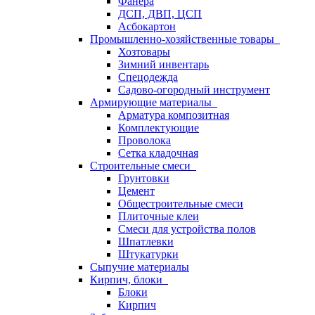
Фанера
ДСП, ДВП, ЦСП
Асбокартон
Промышленно-хозяйственные товары
Хозтовары
Зимний инвентарь
Спецодежда
Садово-огородный инструмент
Армирующие материалы
Арматура композитная
Комплектующие
Проволока
Сетка кладочная
Строительные смеси
Грунтовки
Цемент
Общестроительные смеси
Плиточные клеи
Смеси для устройства полов
Шпатлевки
Штукатурки
Сыпучие материалы
Кирпич, блоки
Блоки
Кирпич