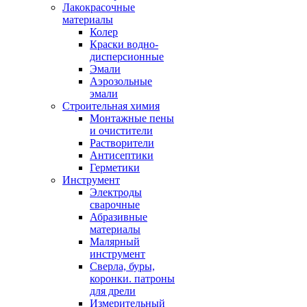
Лакокрасочные
материалы
Колер
Краски водно-
дисперсионные
Эмали
Аэрозольные
эмали
Строительная химия
Монтажные пены
и очистители
Растворители
Антисептики
Герметики
Инструмент
Электроды
сварочные
Абразивные
материалы
Малярный
инструмент
Сверла, буры,
коронки. патроны
для дрели
Измерительный