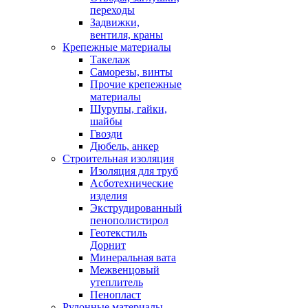
переходы
Задвижки,
вентиля, краны
Крепежные материалы
Такелаж
Саморезы, винты
Прочие крепежные
материалы
Шурупы, гайки,
шайбы
Гвозди
Дюбель, анкер
Строительная изоляция
Изоляция для труб
Асботехнические
изделия
Экструдированный
пенополистирол
Геотекстиль
Дорнит
Минеральная вата
Межвенцовый
утеплитель
Пенопласт
Рулонные материалы,