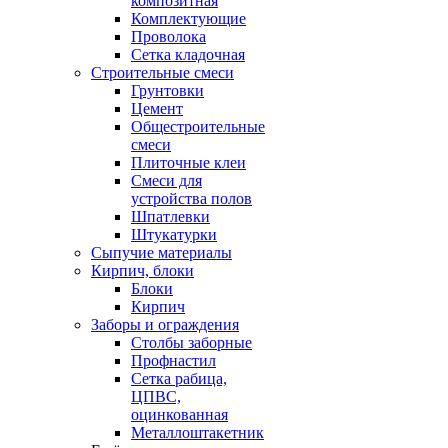
композитная
Комплектующие
Проволока
Сетка кладочная
Строительные смеси
Грунтовки
Цемент
Общестроительные
смеси
Плиточные клеи
Смеси для
устройства полов
Шпатлевки
Штукатурки
Сыпучие материалы
Кирпич, блоки
Блоки
Кирпич
Заборы и ограждения
Столбы заборные
Профнастил
Сетка рабица,
ЦПВС,
оцинкованная
Металлоштакетник