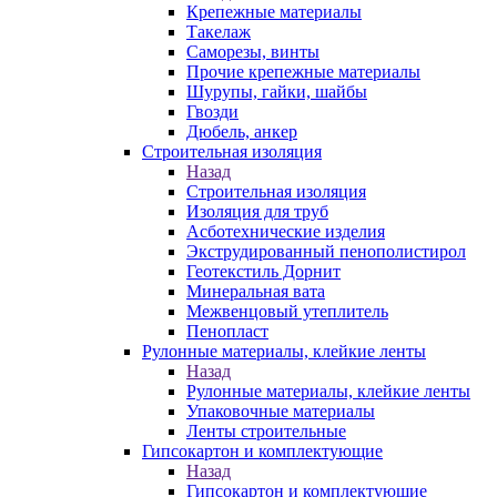
Крепежные материалы
Такелаж
Саморезы, винты
Прочие крепежные материалы
Шурупы, гайки, шайбы
Гвозди
Дюбель, анкер
Строительная изоляция
Назад
Строительная изоляция
Изоляция для труб
Асботехнические изделия
Экструдированный пенополистирол
Геотекстиль Дорнит
Минеральная вата
Межвенцовый утеплитель
Пенопласт
Рулонные материалы, клейкие ленты
Назад
Рулонные материалы, клейкие ленты
Упаковочные материалы
Ленты строительные
Гипсокартон и комплектующие
Назад
Гипсокартон и комплектующие