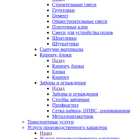
Строительные смеси
Грунтовки
Цемент
Общестроительные смеси
Плиточные клеи
Смеси для устройства полов
Шпатлевки
Штукатурки
Сыпучие материалы
Кирпич, блоки
Назад
Кирпич, блоки
Блоки
Кирпич
Заборы и ограждения
Назад
Заборы и ограждения
Столбы заборные
Профнастил
Сетка рабица, ЦПВС, оцинкованная
Металлоштакетник
Транспортные услуги
Услуги производственного характера
Назад
Услуги производственного характера