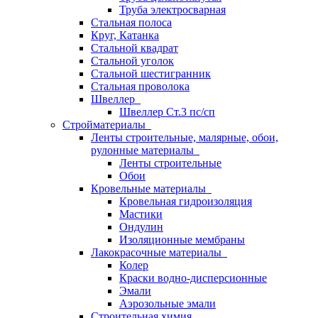
Труба электросварная
Стальная полоса
Круг, Катанка
Стальной квадрат
Стальной уголок
Стальной шестигранник
Стальная проволока
Швеллер
Швеллер Ст.3 пс/сп
Стройматериалы
Ленты строительные, малярные, обои,
рулонные материалы
Ленты строительные
Обои
Кровельные материалы
Кровельная гидроизоляция
Мастики
Ондулин
Изоляционные мембраны
Лакокрасочные материалы
Колер
Краски водно-дисперсионные
Эмали
Аэрозольные эмали
Строительная химия