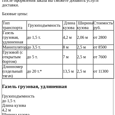
После оформления заказа вы сможете добавить услуги
доставки.
Базовые цены:
Тип
Длина
Ширина
Стоимость/
Грузоподъемность
транспорта
кузова
кузова
руб.
Газель
грузовая,
до 1,5 т.
4,2 м
2,06 м
от 2800
удлиненная
Манипулятор
до 3,5 т.
8 м
2,5 м
от 8500
Грузовой (с
открытым
до 5 т.
7 м
2,5 м
от 7600
бортом)
Длинномер
(седельный
до 20 т.*
13,5 м
2,5 м
от 11300
тягач)
Газель грузовая, удлиненная
Грузоподъемность
до 1,5 т.
Длина кузова
4,2 м
Ширина кузова