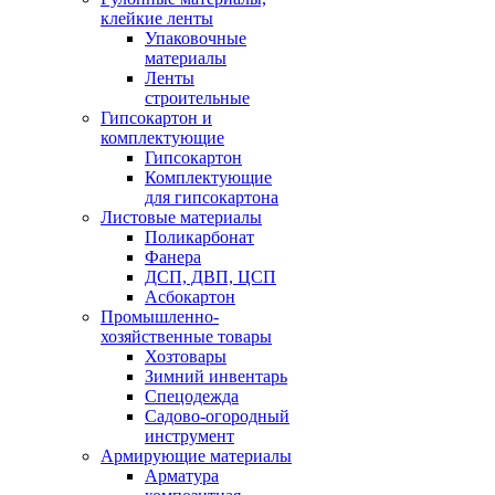
клейкие ленты
Упаковочные
материалы
Ленты
строительные
Гипсокартон и
комплектующие
Гипсокартон
Комплектующие
для гипсокартона
Листовые материалы
Поликарбонат
Фанера
ДСП, ДВП, ЦСП
Асбокартон
Промышленно-
хозяйственные товары
Хозтовары
Зимний инвентарь
Спецодежда
Садово-огородный
инструмент
Армирующие материалы
Арматура