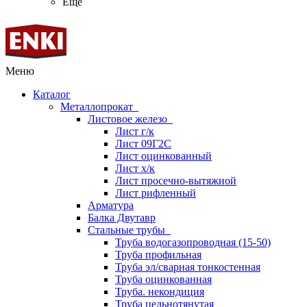
Ещё
Меню
Каталог
Металлопрокат
Листовое железо
Лист г/к
Лист 09Г2С
Лист оцинкованный
Лист х/к
Лист просечно-вытяжной
Лист рифленный
Арматура
Балка Двутавр
Стальные трубы
Труба водогазопроводная (15-50)
Труба профильная
Труба эл/сварная тонкостенная
Труба оцинкованная
Труба. некондиция
Труба цельнотянутая