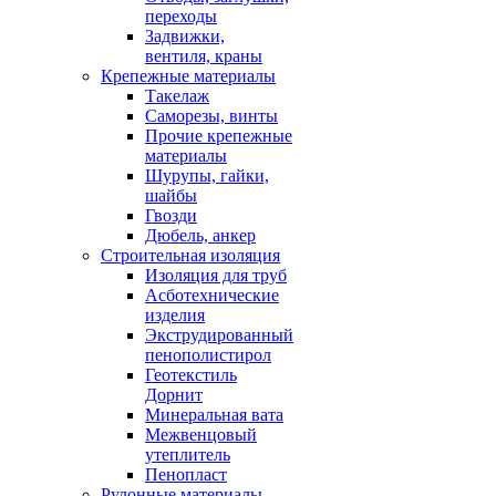
переходы
Задвижки,
вентиля, краны
Крепежные материалы
Такелаж
Саморезы, винты
Прочие крепежные
материалы
Шурупы, гайки,
шайбы
Гвозди
Дюбель, анкер
Строительная изоляция
Изоляция для труб
Асботехнические
изделия
Экструдированный
пенополистирол
Геотекстиль
Дорнит
Минеральная вата
Межвенцовый
утеплитель
Пенопласт
Рулонные материалы,