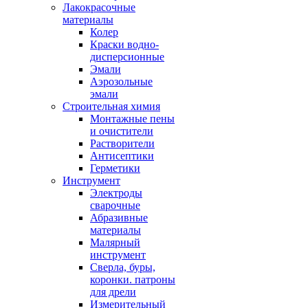
Лакокрасочные
материалы
Колер
Краски водно-
дисперсионные
Эмали
Аэрозольные
эмали
Строительная химия
Монтажные пены
и очистители
Растворители
Антисептики
Герметики
Инструмент
Электроды
сварочные
Абразивные
материалы
Малярный
инструмент
Сверла, буры,
коронки. патроны
для дрели
Измерительный