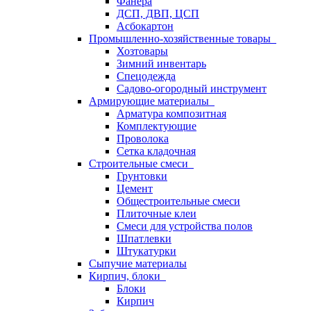
Фанера
ДСП, ДВП, ЦСП
Асбокартон
Промышленно-хозяйственные товары
Хозтовары
Зимний инвентарь
Спецодежда
Садово-огородный инструмент
Армирующие материалы
Арматура композитная
Комплектующие
Проволока
Сетка кладочная
Строительные смеси
Грунтовки
Цемент
Общестроительные смеси
Плиточные клеи
Смеси для устройства полов
Шпатлевки
Штукатурки
Сыпучие материалы
Кирпич, блоки
Блоки
Кирпич