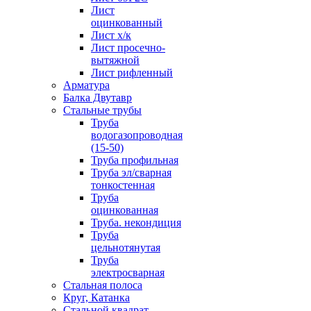
Лист
оцинкованный
Лист х/к
Лист просечно-
вытяжной
Лист рифленный
Арматура
Балка Двутавр
Стальные трубы
Труба
водогазопроводная
(15-50)
Труба профильная
Труба эл/сварная
тонкостенная
Труба
оцинкованная
Труба. некондиция
Труба
цельнотянутая
Труба
электросварная
Стальная полоса
Круг, Катанка
Стальной квадрат