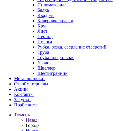
Пиломатериал
Балка
Квадрат
Колеровка краски
Круг
Лист
Период
Полоса
Рубка, резка, сверление отверстий
Труба
Труба профильная
Уголок
Швеллер
Шестигранник
Металлопрокат
Стройматериалы
Акции
Контакты
Закупки
Прайс лист
Тюмень
Назад
Города
Ишим