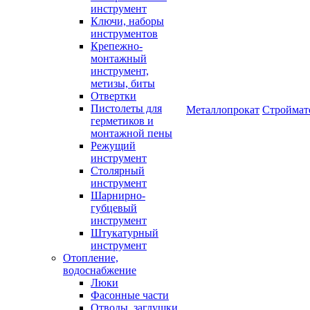
инструмент
Ключи, наборы
инструментов
Крепежно-
монтажный
инструмент,
метизы, биты
Отвертки
Пистолеты для
Металлопрокат
Строймат
герметиков и
монтажной пены
Режущий
инструмент
Столярный
инструмент
Шарнирно-
губцевый
инструмент
Штукатурный
инструмент
Отопление,
водоснабжение
Люки
Фасонные части
Отводы, заглушки,