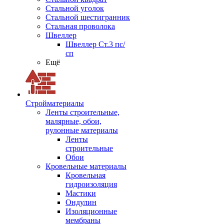
Стальной уголок
Стальной шестигранник
Стальная проволока
Швеллер
Швеллер Ст.3 пс/
сп
Ещё
Стройматериалы
Ленты строительные,
малярные, обои,
рулонные материалы
Ленты
строительные
Обои
Кровельные материалы
Кровельная
гидроизоляция
Мастики
Ондулин
Изоляционные
мембраны