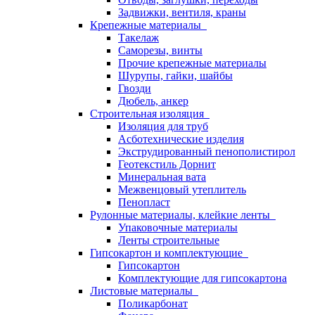
Задвижки, вентиля, краны
Крепежные материалы
Такелаж
Саморезы, винты
Прочие крепежные материалы
Шурупы, гайки, шайбы
Гвозди
Дюбель, анкер
Строительная изоляция
Изоляция для труб
Асботехнические изделия
Экструдированный пенополистирол
Геотекстиль Дорнит
Минеральная вата
Межвенцовый утеплитель
Пенопласт
Рулонные материалы, клейкие ленты
Упаковочные материалы
Ленты строительные
Гипсокартон и комплектующие
Гипсокартон
Комплектующие для гипсокартона
Листовые материалы
Поликарбонат