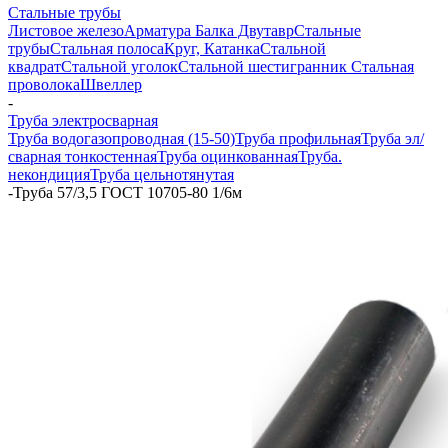
Стальные трубы
Листовое железо
Арматура
Балка Двутавр
Стальные
трубы
Стальная полоса
Круг, Катанка
Стальной
квадрат
Стальной уголок
Стальной шестигранник
Стальная
проволока
Швеллер
-
Труба электросварная
Труба водогазопроводная (15-50)
Труба профильная
Труба эл/
сварная тонкостенная
Труба оцинкованная
Труба.
некондиция
Труба цельнотянутая
-
Труба 57/3,5 ГОСТ 10705-80 1/6м