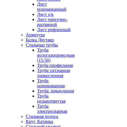
Лист
оцинкованный
Лист х/к
Лист просечно-
вытяжной
Лист рифленный
Арматура
Балка Двутавр
Стальные трубы
Труба
водогазопроводная
(15-50)
Труба профильная
Труба эл/сварная
тонкостенная
Труба
оцинкованная
Труба. некондиция
Труба
цельнотянутая
Труба
электросварная
Стальная полоса
Круг, Катанка
Стальной квадрат