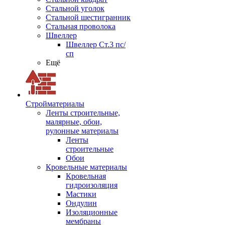
Стальной уголок
Стальной шестигранник
Стальная проволока
Швеллер
Швеллер Ст.3 пс/
сп
Ещё
Стройматериалы
Ленты строительные,
малярные, обои,
рулонные материалы
Ленты
строительные
Обои
Кровельные материалы
Кровельная
гидроизоляция
Мастики
Ондулин
Изоляционные
мембраны