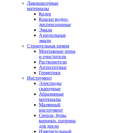
Лакокрасочные
материалы
Колер
Краски водно-
дисперсионные
Эмали
Аэрозольные
эмали
Строительная химия
Монтажные пены
и очистители
Растворители
Антисептики
Герметики
Инструмент
Электроды
сварочные
Абразивные
материалы
Малярный
инструмент
Сверла, буры,
коронки. патроны
для дрели
Измерительный