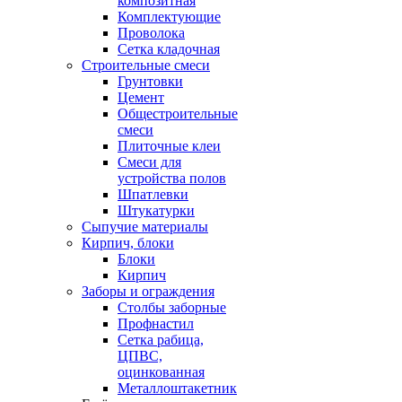
композитная
Комплектующие
Проволока
Сетка кладочная
Строительные смеси
Грунтовки
Цемент
Общестроительные
смеси
Плиточные клеи
Смеси для
устройства полов
Шпатлевки
Штукатурки
Сыпучие материалы
Кирпич, блоки
Блоки
Кирпич
Заборы и ограждения
Столбы заборные
Профнастил
Сетка рабица,
ЦПВС,
оцинкованная
Металлоштакетник