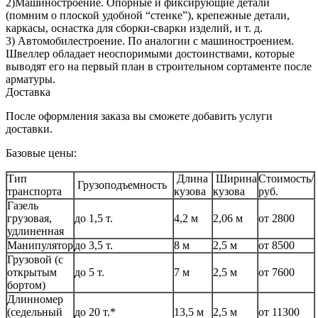
2)Машиностроение. Опорные и фиксирующие детали
(помним о плоской удобной “стенке”), крепежные детали,
каркасы, оснастка для сборки-сварки изделий, и т. д.
3) Автомобилестроение. По аналогии с машиностроением.
Швеллер обладает неоспоримыми достоинствами, которые
выводят его на первый план в строительном сортаменте после
арматуры.
Доставка
После оформления заказа вы сможете добавить услуги
доставки.
Базовые цены:
Тип
Длина
Ширина
Стоимость/
Грузоподъемность
транспорта
кузова
кузова
руб.
Газель
грузовая,
до 1,5 т.
4,2 м
2,06 м
от 2800
удлиненная
Манипулятор
до 3,5 т.
8 м
2,5 м
от 8500
Грузовой (с
открытым
до 5 т.
7 м
2,5 м
от 7600
бортом)
Длинномер
(седельный
до 20 т.*
13,5 м
2,5 м
от 11300