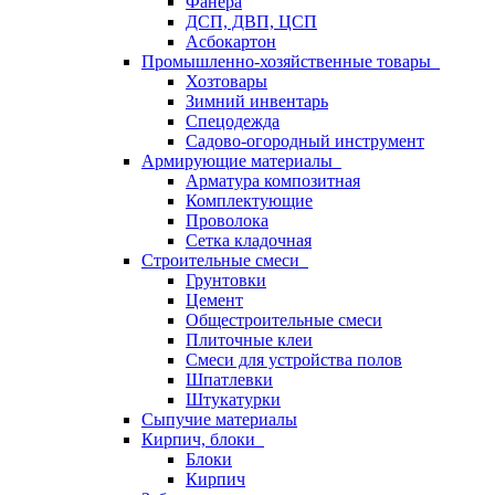
Фанера
ДСП, ДВП, ЦСП
Асбокартон
Промышленно-хозяйственные товары
Хозтовары
Зимний инвентарь
Спецодежда
Садово-огородный инструмент
Армирующие материалы
Арматура композитная
Комплектующие
Проволока
Сетка кладочная
Строительные смеси
Грунтовки
Цемент
Общестроительные смеси
Плиточные клеи
Смеси для устройства полов
Шпатлевки
Штукатурки
Сыпучие материалы
Кирпич, блоки
Блоки
Кирпич