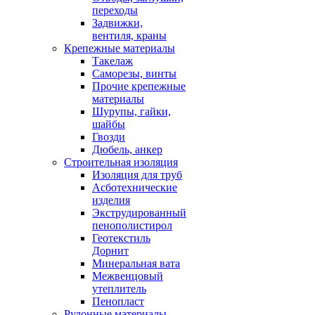
переходы
Задвижки,
вентиля, краны
Крепежные материалы
Такелаж
Саморезы, винты
Прочие крепежные
материалы
Шурупы, гайки,
шайбы
Гвозди
Дюбель, анкер
Строительная изоляция
Изоляция для труб
Асботехнические
изделия
Экструдированный
пенополистирол
Геотекстиль
Дорнит
Минеральная вата
Межвенцовый
утеплитель
Пенопласт
Рулонные материалы,