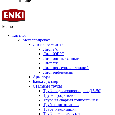
Ещё
Меню
Каталог
Металлопрокат
Листовое железо
Лист г/к
Лист 09Г2С
Лист оцинкованный
Лист х/к
Лист просечно-вытяжной
Лист рифленный
Арматура
Балка Двутавр
Стальные трубы
Труба водогазопроводная (15-50)
Труба профильная
Труба эл/сварная тонкостенная
Труба оцинкованная
Труба. некондиция
Труба цельнотянутая