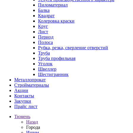
Пиломатериал
Балка
Квадрат
Колеровка краски
Круг
Лист
Период
Полоса
Рубка, резка, сверление отверстий
Труба
Труба профильная
Уголок
Швеллер
Шестигранник
Металлопрокат
Стройматериалы
Акции
Контакты
Закупки
Прайс лист
Тюмень
Назад
Города
Ишим