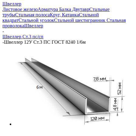
Швеллер
Листовое железо
Арматура
Балка Двутавр
Стальные
трубы
Стальная полоса
Круг, Катанка
Стальной
квадрат
Стальной уголок
Стальной шестигранник
Стальная
проволока
Швеллер
-
Швеллер Ст.3 пс/сп
-
Швеллер 12У Ст.3 ПС ГОСТ 8240 1/6м