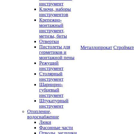
инструмент
Ключи, наборы
инструментов
Крепежно-
монтажный
инструмент,
метизы, биты
Отвертки
Пистолеты для
Металлопрокат
Строймат
герметиков и
монтажной пены
Режущий
инструмент
Столярный
инструмент
Шарнирно-
губцевый
инструмент
Штукатурный
инструмент
Отопление,
водоснабжение
Люки
Фасонные части
Отводы, заглушки,