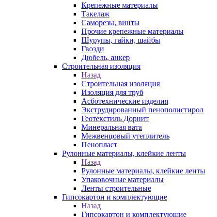
Крепежные материалы
Такелаж
Саморезы, винты
Прочие крепежные материалы
Шурупы, гайки, шайбы
Гвозди
Дюбель, анкер
Строительная изоляция
Назад
Строительная изоляция
Изоляция для труб
Асботехнические изделия
Экструдированный пенополистирол
Геотекстиль Дорнит
Минеральная вата
Межвенцовый утеплитель
Пенопласт
Рулонные материалы, клейкие ленты
Назад
Рулонные материалы, клейкие ленты
Упаковочные материалы
Ленты строительные
Гипсокартон и комплектующие
Назад
Гипсокартон и комплектующие