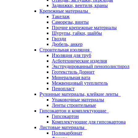
Задвижки, вентиля, краны
Крепежные материалы
Такелаж
Саморезы, винты
Прочие крепежные материалы
Шурупы, гайки, шайбы
Гвозди
Дюбель, анкер
Строительная изоляция
Изоляция для труб
Асботехнические изделия
Экструдированный пенополистирол
Геотекстиль Дорнит
Минеральная вата
Межвенцовый утеплитель
Пенопласт
Рулонные материалы, клейкие ленты
Упаковочные материалы
Ленты строительные
Гипсокартон и комплектующие
Гипсокартон
Комплектующие для гипсокартона
Листовые материалы
Поликарбонат