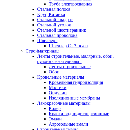
Труба электросварная
Стальная полоса
Круг, Катанка
Стальной квадрат
Стальной уголок
Стальной шестигранник
Стальная проволока
Швеллер
Швеллер Ст.3 пс/сп
Стройматериалы
Ленты строительные, малярные, обои,
рулонные материалы
Ленты строительные
Обои
Кровельные материалы
Кровельная гидроизоляция
Мастики
Ондулин
Изоляционные мембраны
Лакокрасочные материалы
Колер
Краски водно-дисперсионные
Эмали
Аэрозольные эмали
Строительная химия