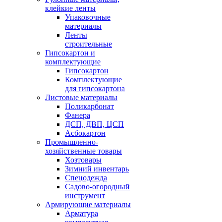
клейкие ленты
Упаковочные
материалы
Ленты
строительные
Гипсокартон и
комплектующие
Гипсокартон
Комплектующие
для гипсокартона
Листовые материалы
Поликарбонат
Фанера
ДСП, ДВП, ЦСП
Асбокартон
Промышленно-
хозяйственные товары
Хозтовары
Зимний инвентарь
Спецодежда
Садово-огородный
инструмент
Армирующие материалы
Арматура