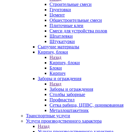
Строительные смеси
Грунтовки
Цемент
Общестроительные смеси
Плиточные клеи
Смеси для устройства полов
Шпатлевки
Штукатурки
Сыпучие материалы
Кирпич, блоки
Назад
Кирпич, блоки
Блоки
Кирпич
Заборы и ограждения
Назад
Заборы и ограждения
Столбы заборные
Профнастил
Сетка рабица, ЦПВС, оцинкованная
Металлоштакетник
Транспортные услуги
Услуги производственного характера
Назад
Услуги производственного характера