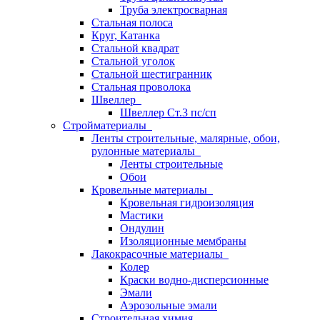
Труба электросварная
Стальная полоса
Круг, Катанка
Стальной квадрат
Стальной уголок
Стальной шестигранник
Стальная проволока
Швеллер
Швеллер Ст.3 пс/сп
Стройматериалы
Ленты строительные, малярные, обои,
рулонные материалы
Ленты строительные
Обои
Кровельные материалы
Кровельная гидроизоляция
Мастики
Ондулин
Изоляционные мембраны
Лакокрасочные материалы
Колер
Краски водно-дисперсионные
Эмали
Аэрозольные эмали
Строительная химия