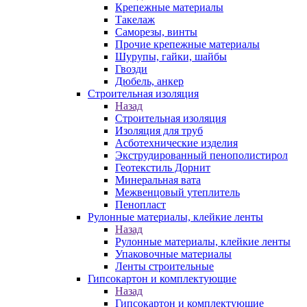
Крепежные материалы
Такелаж
Саморезы, винты
Прочие крепежные материалы
Шурупы, гайки, шайбы
Гвозди
Дюбель, анкер
Строительная изоляция
Назад
Строительная изоляция
Изоляция для труб
Асботехнические изделия
Экструдированный пенополистирол
Геотекстиль Дорнит
Минеральная вата
Межвенцовый утеплитель
Пенопласт
Рулонные материалы, клейкие ленты
Назад
Рулонные материалы, клейкие ленты
Упаковочные материалы
Ленты строительные
Гипсокартон и комплектующие
Назад
Гипсокартон и комплектующие