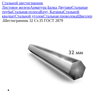
Стальной шестигранник
Листовое железо
Арматура
Балка Двутавр
Стальные
трубы
Стальная полоса
Круг, Катанка
Стальной
квадрат
Стальной уголок
Стальная проволока
Швеллер
-
Шестигранник 32 Ст.35 ГОСТ 2879