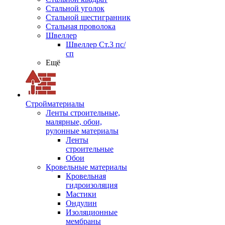
Стальной уголок
Стальной шестигранник
Стальная проволока
Швеллер
Швеллер Ст.3 пс/
сп
Ещё
Стройматериалы
Ленты строительные,
малярные, обои,
рулонные материалы
Ленты
строительные
Обои
Кровельные материалы
Кровельная
гидроизоляция
Мастики
Ондулин
Изоляционные
мембраны