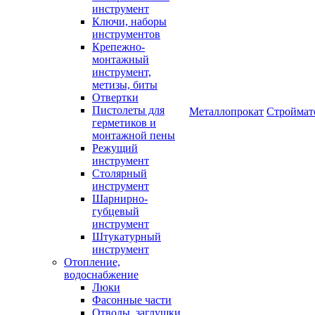
инструмент
Ключи, наборы
инструментов
Крепежно-
монтажный
инструмент,
метизы, биты
Отвертки
Пистолеты для
Металлопрокат
Строймат
герметиков и
монтажной пены
Режущий
инструмент
Столярный
инструмент
Шарнирно-
губцевый
инструмент
Штукатурный
инструмент
Отопление,
водоснабжение
Люки
Фасонные части
Отводы, заглушки,