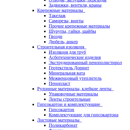
Задвижки, вентиля, краны
Крепежные материалы
Такелаж
Саморезы, винты
Прочие крепежные материалы
Шурупы, гайки, шайбы
Гвозди
Дюбель, анкер
Строительная изоляция
Изоляция для труб
Асботехнические изделия
Экструдированный пенополистирол
Геотекстиль Дорнит
Минеральная вата
Межвенцовый утеплитель
Пенопласт
Рулонные материалы, клейкие ленты
Упаковочные материалы
Ленты строительные
Гипсокартон и комплектующие
Гипсокартон
Комплектующие для гипсокартона
Листовые материалы
Поликарбонат