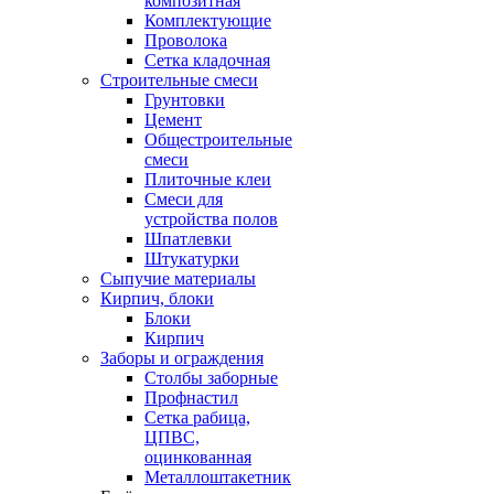
композитная
Комплектующие
Проволока
Сетка кладочная
Строительные смеси
Грунтовки
Цемент
Общестроительные
смеси
Плиточные клеи
Смеси для
устройства полов
Шпатлевки
Штукатурки
Сыпучие материалы
Кирпич, блоки
Блоки
Кирпич
Заборы и ограждения
Столбы заборные
Профнастил
Сетка рабица,
ЦПВС,
оцинкованная
Металлоштакетник