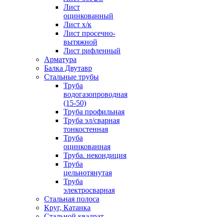
Лист
оцинкованный
Лист х/к
Лист просечно-
вытяжной
Лист рифленный
Арматура
Балка Двутавр
Стальные трубы
Труба
водогазопроводная
(15-50)
Труба профильная
Труба эл/сварная
тонкостенная
Труба
оцинкованная
Труба. некондиция
Труба
цельнотянутая
Труба
электросварная
Стальная полоса
Круг, Катанка
Стальной квадрат