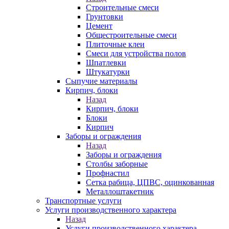
Строительные смеси
Грунтовки
Цемент
Общестроительные смеси
Плиточные клеи
Смеси для устройства полов
Шпатлевки
Штукатурки
Сыпучие материалы
Кирпич, блоки
Назад
Кирпич, блоки
Блоки
Кирпич
Заборы и ограждения
Назад
Заборы и ограждения
Столбы заборные
Профнастил
Сетка рабица, ЦПВС, оцинкованная
Металлоштакетник
Транспортные услуги
Услуги производственного характера
Назад
Услуги производственного характера