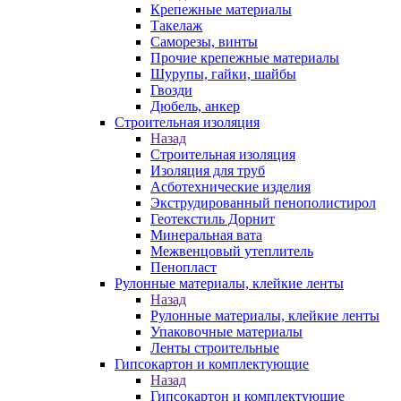
Крепежные материалы
Такелаж
Саморезы, винты
Прочие крепежные материалы
Шурупы, гайки, шайбы
Гвозди
Дюбель, анкер
Строительная изоляция
Назад
Строительная изоляция
Изоляция для труб
Асботехнические изделия
Экструдированный пенополистирол
Геотекстиль Дорнит
Минеральная вата
Межвенцовый утеплитель
Пенопласт
Рулонные материалы, клейкие ленты
Назад
Рулонные материалы, клейкие ленты
Упаковочные материалы
Ленты строительные
Гипсокартон и комплектующие
Назад
Гипсокартон и комплектующие