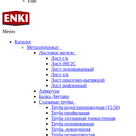
Ещё
Меню
Каталог
Металлопрокат
Листовое железо
Лист г/к
Лист 09Г2С
Лист оцинкованный
Лист х/к
Лист просечно-вытяжной
Лист рифленный
Арматура
Балка Двутавр
Стальные трубы
Труба водогазопроводная (15-50)
Труба профильная
Труба эл/сварная тонкостенная
Труба оцинкованная
Труба. некондиция
Труба цельнотянутая