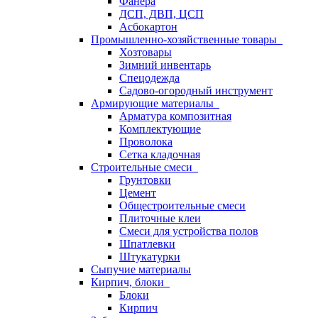
Фанера
ДСП, ДВП, ЦСП
Асбокартон
Промышленно-хозяйственные товары
Хозтовары
Зимний инвентарь
Спецодежда
Садово-огородный инструмент
Армирующие материалы
Арматура композитная
Комплектующие
Проволока
Сетка кладочная
Строительные смеси
Грунтовки
Цемент
Общестроительные смеси
Плиточные клеи
Смеси для устройства полов
Шпатлевки
Штукатурки
Сыпучие материалы
Кирпич, блоки
Блоки
Кирпич