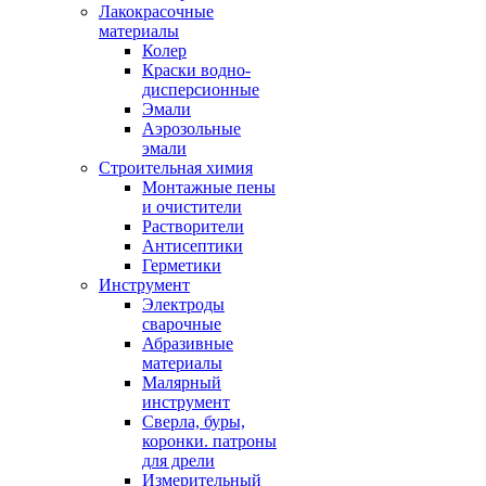
Лакокрасочные
материалы
Колер
Краски водно-
дисперсионные
Эмали
Аэрозольные
эмали
Строительная химия
Монтажные пены
и очистители
Растворители
Антисептики
Герметики
Инструмент
Электроды
сварочные
Абразивные
материалы
Малярный
инструмент
Сверла, буры,
коронки. патроны
для дрели
Измерительный