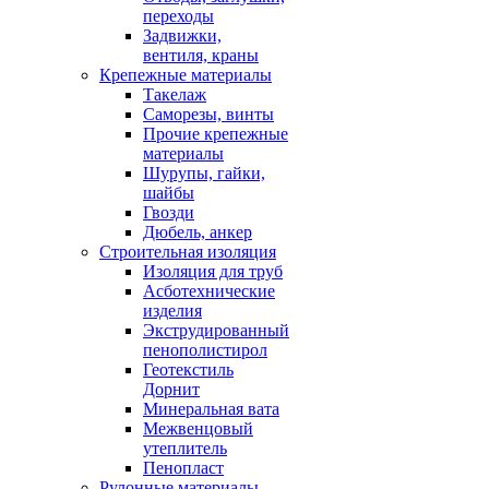
переходы
Задвижки,
вентиля, краны
Крепежные материалы
Такелаж
Саморезы, винты
Прочие крепежные
материалы
Шурупы, гайки,
шайбы
Гвозди
Дюбель, анкер
Строительная изоляция
Изоляция для труб
Асботехнические
изделия
Экструдированный
пенополистирол
Геотекстиль
Дорнит
Минеральная вата
Межвенцовый
утеплитель
Пенопласт
Рулонные материалы,