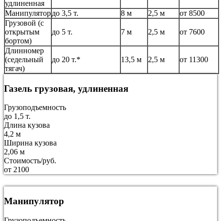
удлиненная
Манипулятор
до 3,5 т.
8 м
2,5 м
от 8500
Грузовой (с
открытым
до 5 т.
7 м
2,5 м
от 7600
бортом)
Длинномер
(седельный
до 20 т.*
13,5 м
2,5 м
от 11300
тягач)
Газель грузовая, удлиненная
Грузоподъемность
до 1,5 т.
Длина кузова
4,2 м
Ширина кузова
2,06 м
Стоимость/руб.
от 2100
Манипулятор
Грузоподъемность