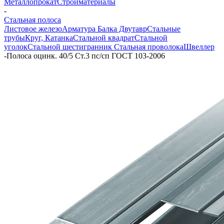
Металлопрокат
Стройматериалы
-
Стальная полоса
Листовое железо
Арматура
Балка Двутавр
Стальные
трубы
Круг, Катанка
Стальной квадрат
Стальной
уголок
Стальной шестигранник
Стальная проволока
Швеллер
-
Полоса оцинк. 40/5 Ст.3 пс/сп ГОСТ 103-2006