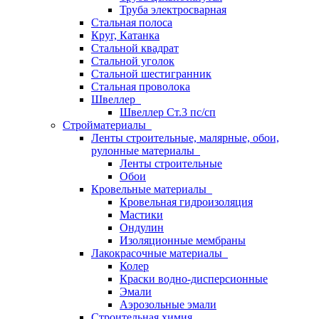
Труба электросварная
Стальная полоса
Круг, Катанка
Стальной квадрат
Стальной уголок
Стальной шестигранник
Стальная проволока
Швеллер
Швеллер Ст.3 пс/сп
Стройматериалы
Ленты строительные, малярные, обои,
рулонные материалы
Ленты строительные
Обои
Кровельные материалы
Кровельная гидроизоляция
Мастики
Ондулин
Изоляционные мембраны
Лакокрасочные материалы
Колер
Краски водно-дисперсионные
Эмали
Аэрозольные эмали
Строительная химия