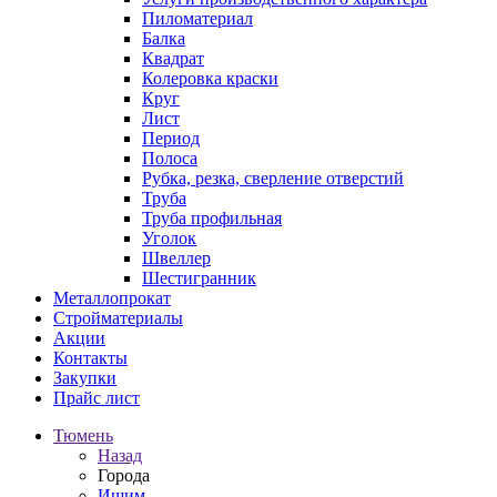
Пиломатериал
Балка
Квадрат
Колеровка краски
Круг
Лист
Период
Полоса
Рубка, резка, сверление отверстий
Труба
Труба профильная
Уголок
Швеллер
Шестигранник
Металлопрокат
Стройматериалы
Акции
Контакты
Закупки
Прайс лист
Тюмень
Назад
Города
Ишим