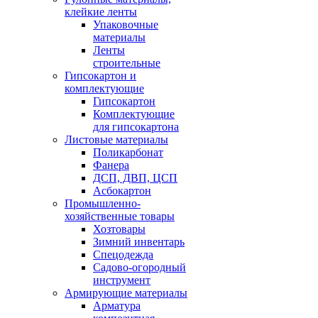
клейкие ленты
Упаковочные
материалы
Ленты
строительные
Гипсокартон и
комплектующие
Гипсокартон
Комплектующие
для гипсокартона
Листовые материалы
Поликарбонат
Фанера
ДСП, ДВП, ЦСП
Асбокартон
Промышленно-
хозяйственные товары
Хозтовары
Зимний инвентарь
Спецодежда
Садово-огородный
инструмент
Армирующие материалы
Арматура