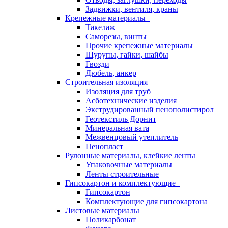
Задвижки, вентиля, краны
Крепежные материалы
Такелаж
Саморезы, винты
Прочие крепежные материалы
Шурупы, гайки, шайбы
Гвозди
Дюбель, анкер
Строительная изоляция
Изоляция для труб
Асботехнические изделия
Экструдированный пенополистирол
Геотекстиль Дорнит
Минеральная вата
Межвенцовый утеплитель
Пенопласт
Рулонные материалы, клейкие ленты
Упаковочные материалы
Ленты строительные
Гипсокартон и комплектующие
Гипсокартон
Комплектующие для гипсокартона
Листовые материалы
Поликарбонат