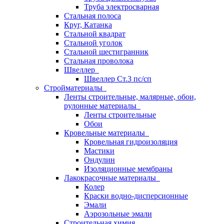
Труба электросварная
Стальная полоса
Круг, Катанка
Стальной квадрат
Стальной уголок
Стальной шестигранник
Стальная проволока
Швеллер
Швеллер Ст.3 пс/сп
Стройматериалы
Ленты строительные, малярные, обои,
рулонные материалы
Ленты строительные
Обои
Кровельные материалы
Кровельная гидроизоляция
Мастики
Ондулин
Изоляционные мембраны
Лакокрасочные материалы
Колер
Краски водно-дисперсионные
Эмали
Аэрозольные эмали
Строительная химия