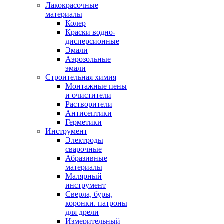
Лакокрасочные
материалы
Колер
Краски водно-
дисперсионные
Эмали
Аэрозольные
эмали
Строительная химия
Монтажные пены
и очистители
Растворители
Антисептики
Герметики
Инструмент
Электроды
сварочные
Абразивные
материалы
Малярный
инструмент
Сверла, буры,
коронки. патроны
для дрели
Измерительный