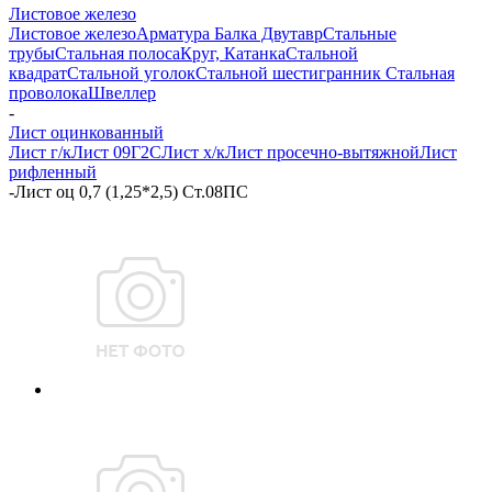
Листовое железо
Листовое железо
Арматура
Балка Двутавр
Стальные
трубы
Стальная полоса
Круг, Катанка
Стальной
квадрат
Стальной уголок
Стальной шестигранник
Стальная
проволока
Швеллер
-
Лист оцинкованный
Лист г/к
Лист 09Г2С
Лист х/к
Лист просечно-вытяжной
Лист
рифленный
-
Лист оц 0,7 (1,25*2,5) Ст.08ПС