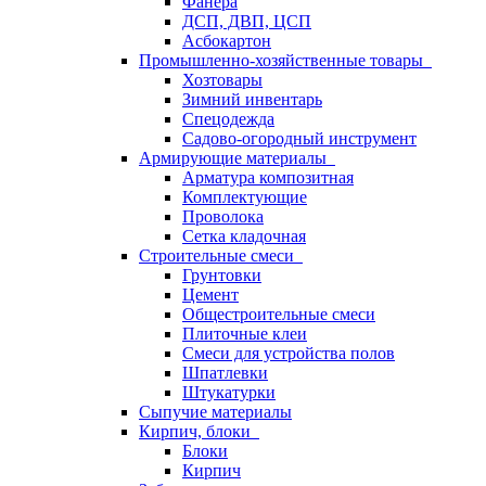
Фанера
ДСП, ДВП, ЦСП
Асбокартон
Промышленно-хозяйственные товары
Хозтовары
Зимний инвентарь
Спецодежда
Садово-огородный инструмент
Армирующие материалы
Арматура композитная
Комплектующие
Проволока
Сетка кладочная
Строительные смеси
Грунтовки
Цемент
Общестроительные смеси
Плиточные клеи
Смеси для устройства полов
Шпатлевки
Штукатурки
Сыпучие материалы
Кирпич, блоки
Блоки
Кирпич