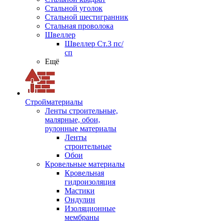
Стальной уголок
Стальной шестигранник
Стальная проволока
Швеллер
Швеллер Ст.3 пс/
сп
Ещё
Стройматериалы
Ленты строительные,
малярные, обои,
рулонные материалы
Ленты
строительные
Обои
Кровельные материалы
Кровельная
гидроизоляция
Мастики
Ондулин
Изоляционные
мембраны