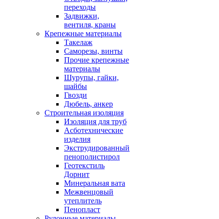
переходы
Задвижки,
вентиля, краны
Крепежные материалы
Такелаж
Саморезы, винты
Прочие крепежные
материалы
Шурупы, гайки,
шайбы
Гвозди
Дюбель, анкер
Строительная изоляция
Изоляция для труб
Асботехнические
изделия
Экструдированный
пенополистирол
Геотекстиль
Дорнит
Минеральная вата
Межвенцовый
утеплитель
Пенопласт
Рулонные материалы,