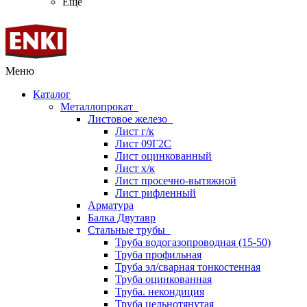
Ещё
Меню
Каталог
Металлопрокат
Листовое железо
Лист г/к
Лист 09Г2С
Лист оцинкованный
Лист х/к
Лист просечно-вытяжной
Лист рифленный
Арматура
Балка Двутавр
Стальные трубы
Труба водогазопроводная (15-50)
Труба профильная
Труба эл/сварная тонкостенная
Труба оцинкованная
Труба. некондиция
Труба цельнотянутая