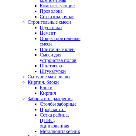
композитная
Комплектующие
Проволока
Сетка кладочная
Строительные смеси
Грунтовки
Цемент
Общестроительные
смеси
Плиточные клеи
Смеси для
устройства полов
Шпатлевки
Штукатурки
Сыпучие материалы
Кирпич, блоки
Блоки
Кирпич
Заборы и ограждения
Столбы заборные
Профнастил
Сетка рабица,
ЦПВС,
оцинкованная
Металлоштакетник