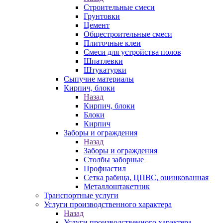
Строительные смеси
Грунтовки
Цемент
Общестроительные смеси
Плиточные клеи
Смеси для устройства полов
Шпатлевки
Штукатурки
Сыпучие материалы
Кирпич, блоки
Назад
Кирпич, блоки
Блоки
Кирпич
Заборы и ограждения
Назад
Заборы и ограждения
Столбы заборные
Профнастил
Сетка рабица, ЦПВС, оцинкованная
Металлоштакетник
Транспортные услуги
Услуги производственного характера
Назад
Услуги производственного характера