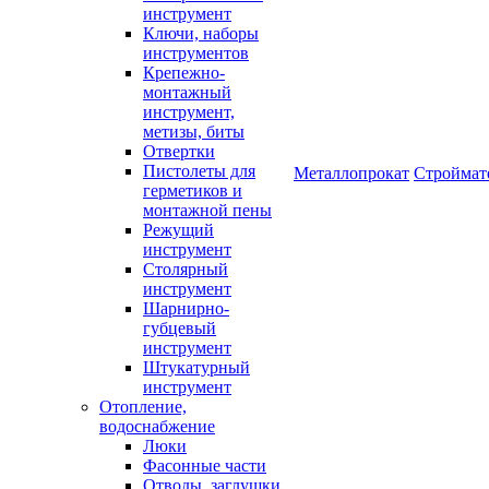
инструмент
Ключи, наборы
инструментов
Крепежно-
монтажный
инструмент,
метизы, биты
Отвертки
Пистолеты для
Металлопрокат
Строймат
герметиков и
монтажной пены
Режущий
инструмент
Столярный
инструмент
Шарнирно-
губцевый
инструмент
Штукатурный
инструмент
Отопление,
водоснабжение
Люки
Фасонные части
Отводы, заглушки,