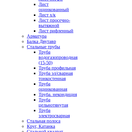
Лист
оцинкованный
Лист х/к
Лист просечно-
вытяжной
Лист рифленный
Арматура
Балка Двутавр
Стальные трубы
Труба
водогазопроводная
(15-50)
Труба профильная
Труба эл/сварная
тонкостенная
Труба
оцинкованная
Труба. некондиция
Труба
цельнотянутая
Труба
электросварная
Стальная полоса
Круг, Катанка
Стальной квадрат