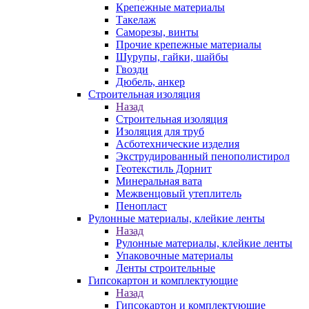
Крепежные материалы
Такелаж
Саморезы, винты
Прочие крепежные материалы
Шурупы, гайки, шайбы
Гвозди
Дюбель, анкер
Строительная изоляция
Назад
Строительная изоляция
Изоляция для труб
Асботехнические изделия
Экструдированный пенополистирол
Геотекстиль Дорнит
Минеральная вата
Межвенцовый утеплитель
Пенопласт
Рулонные материалы, клейкие ленты
Назад
Рулонные материалы, клейкие ленты
Упаковочные материалы
Ленты строительные
Гипсокартон и комплектующие
Назад
Гипсокартон и комплектующие