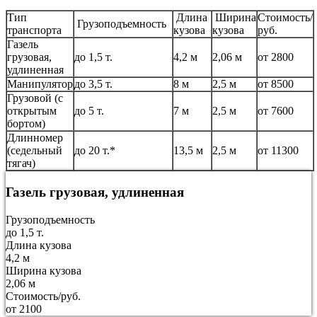
Тип
Длина
Ширина
Стоимость/
Грузоподъемность
транспорта
кузова
кузова
руб.
Газель
грузовая,
до 1,5 т.
4,2 м
2,06 м
от 2800
удлиненная
Манипулятор
до 3,5 т.
8 м
2,5 м
от 8500
Грузовой (с
открытым
до 5 т.
7 м
2,5 м
от 7600
бортом)
Длинномер
(седельный
до 20 т.*
13,5 м
2,5 м
от 11300
тягач)
Газель грузовая, удлиненная
Грузоподъемность
до 1,5 т.
Длина кузова
4,2 м
Ширина кузова
2,06 м
Стоимость/руб.
от 2100