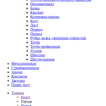
Пиломатериал
Балка
Квадрат
Колеровка краски
Круг
Лист
Период
Полоса
Рубка, резка, сверление отверстий
Труба
Труба профильная
Уголок
Швеллер
Шестигранник
Металлопрокат
Стройматериалы
Акции
Контакты
Закупки
Прайс лист
Тюмень
Назад
Города
Ишим