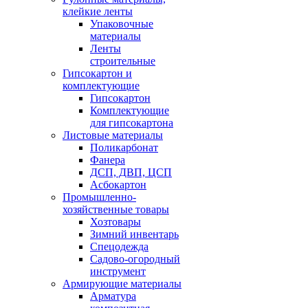
клейкие ленты
Упаковочные
материалы
Ленты
строительные
Гипсокартон и
комплектующие
Гипсокартон
Комплектующие
для гипсокартона
Листовые материалы
Поликарбонат
Фанера
ДСП, ДВП, ЦСП
Асбокартон
Промышленно-
хозяйственные товары
Хозтовары
Зимний инвентарь
Спецодежда
Садово-огородный
инструмент
Армирующие материалы
Арматура