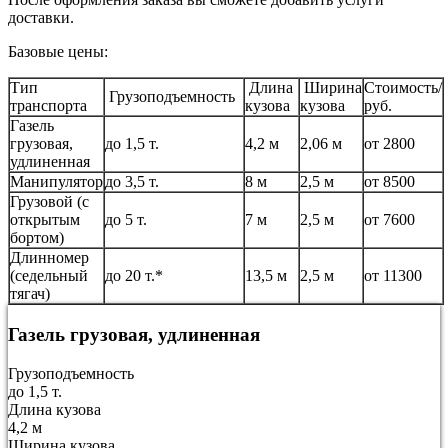
доставки.
Базовые цены:
Тип
Длина
Ширина
Стоимость/
Грузоподъемность
транспорта
кузова
кузова
руб.
Газель
грузовая,
до 1,5 т.
4,2 м
2,06 м
от 2800
удлиненная
Манипулятор
до 3,5 т.
8 м
2,5 м
от 8500
Грузовой (с
открытым
до 5 т.
7 м
2,5 м
от 7600
бортом)
Длинномер
(седельный
до 20 т.*
13,5 м
2,5 м
от 11300
тягач)
Газель грузовая, удлиненная
Грузоподъемность
до 1,5 т.
Длина кузова
4,2 м
Ширина кузова