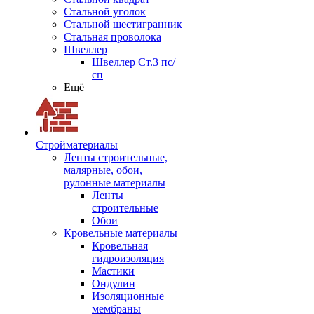
Стальной уголок
Стальной шестигранник
Стальная проволока
Швеллер
Швеллер Ст.3 пс/
сп
Ещё
Стройматериалы
Ленты строительные,
малярные, обои,
рулонные материалы
Ленты
строительные
Обои
Кровельные материалы
Кровельная
гидроизоляция
Мастики
Ондулин
Изоляционные
мембраны