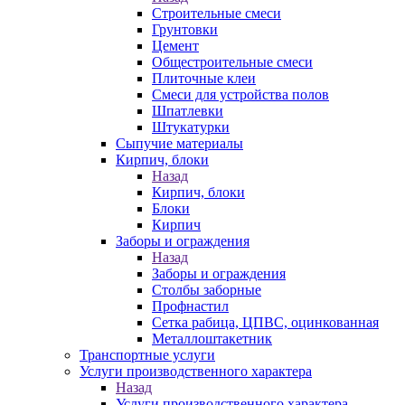
Строительные смеси
Грунтовки
Цемент
Общестроительные смеси
Плиточные клеи
Смеси для устройства полов
Шпатлевки
Штукатурки
Сыпучие материалы
Кирпич, блоки
Назад
Кирпич, блоки
Блоки
Кирпич
Заборы и ограждения
Назад
Заборы и ограждения
Столбы заборные
Профнастил
Сетка рабица, ЦПВС, оцинкованная
Металлоштакетник
Транспортные услуги
Услуги производственного характера
Назад
Услуги производственного характера