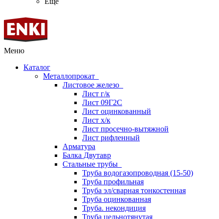
Ещё
Меню
Каталог
Металлопрокат
Листовое железо
Лист г/к
Лист 09Г2С
Лист оцинкованный
Лист х/к
Лист просечно-вытяжной
Лист рифленный
Арматура
Балка Двутавр
Стальные трубы
Труба водогазопроводная (15-50)
Труба профильная
Труба эл/сварная тонкостенная
Труба оцинкованная
Труба. некондиция
Труба цельнотянутая