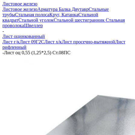
Листовое железо
Листовое железо
Арматура
Балка Двутавр
Стальные
трубы
Стальная полоса
Круг, Катанка
Стальной
квадрат
Стальной уголок
Стальной шестигранник
Стальная
проволока
Швеллер
-
Лист оцинкованный
Лист г/к
Лист 09Г2С
Лист х/к
Лист просечно-вытяжной
Лист
рифленный
-
Лист оц 0,55 (1,25*2,5) Ст.08ПС