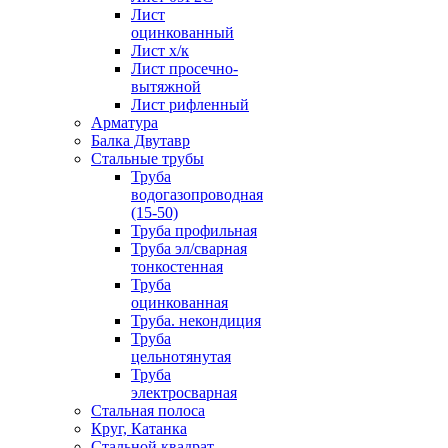
Лист
оцинкованный
Лист х/к
Лист просечно-
вытяжной
Лист рифленный
Арматура
Балка Двутавр
Стальные трубы
Труба
водогазопроводная
(15-50)
Труба профильная
Труба эл/сварная
тонкостенная
Труба
оцинкованная
Труба. некондиция
Труба
цельнотянутая
Труба
электросварная
Стальная полоса
Круг, Катанка
Стальной квадрат