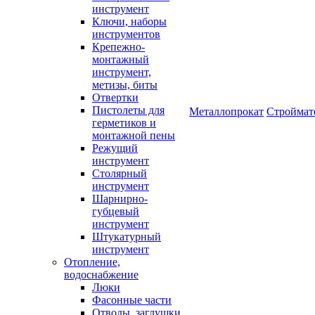
инструмент
Ключи, наборы
инструментов
Крепежно-
монтажный
инструмент,
метизы, биты
Отвертки
Пистолеты для
Металлопрокат
Строймат
герметиков и
монтажной пены
Режущий
инструмент
Столярный
инструмент
Шарнирно-
губцевый
инструмент
Штукатурный
инструмент
Отопление,
водоснабжение
Люки
Фасонные части
Отводы, заглушки,