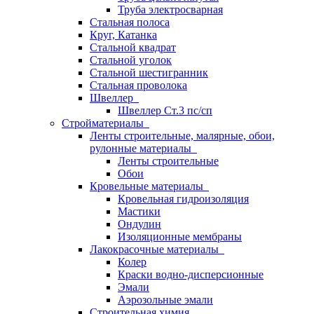
Труба электросварная
Стальная полоса
Круг, Катанка
Стальной квадрат
Стальной уголок
Стальной шестигранник
Стальная проволока
Швеллер
Швеллер Ст.3 пс/сп
Стройматериалы
Ленты строительные, малярные, обои,
рулонные материалы
Ленты строительные
Обои
Кровельные материалы
Кровельная гидроизоляция
Мастики
Ондулин
Изоляционные мембраны
Лакокрасочные материалы
Колер
Краски водно-дисперсионные
Эмали
Аэрозольные эмали
Строительная химия