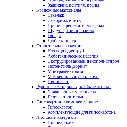
Задвижки, вентиля, краны
Крепежные материалы
Такелаж
Саморезы, винты
Прочие крепежные материалы
Шурупы, гайки, шайбы
Гвозди
Дюбель, анкер
Строительная изоляция
Изоляция для труб
Асботехнические изделия
Экструдированный пенополистирол
Геотекстиль Дорнит
Минеральная вата
Межвенцовый утеплитель
Пенопласт
Рулонные материалы, клейкие ленты
Упаковочные материалы
Ленты строительные
Гипсокартон и комплектующие
Гипсокартон
Комплектующие для гипсокартона
Листовые материалы
Поликарбонат