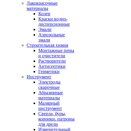
Лакокрасочные
материалы
Колер
Краски водно-
дисперсионные
Эмали
Аэрозольные
эмали
Строительная химия
Монтажные пены
и очистители
Растворители
Антисептики
Герметики
Инструмент
Электроды
сварочные
Абразивные
материалы
Малярный
инструмент
Сверла, буры,
коронки. патроны
для дрели
Измерительный