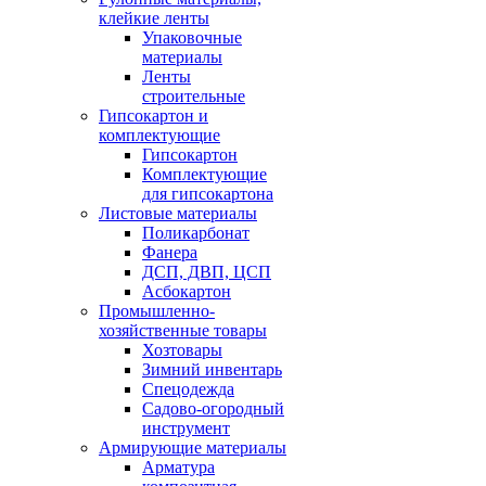
клейкие ленты
Упаковочные
материалы
Ленты
строительные
Гипсокартон и
комплектующие
Гипсокартон
Комплектующие
для гипсокартона
Листовые материалы
Поликарбонат
Фанера
ДСП, ДВП, ЦСП
Асбокартон
Промышленно-
хозяйственные товары
Хозтовары
Зимний инвентарь
Спецодежда
Садово-огородный
инструмент
Армирующие материалы
Арматура