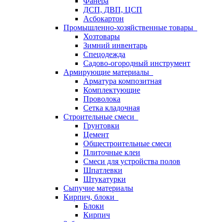
Фанера
ДСП, ДВП, ЦСП
Асбокартон
Промышленно-хозяйственные товары
Хозтовары
Зимний инвентарь
Спецодежда
Садово-огородный инструмент
Армирующие материалы
Арматура композитная
Комплектующие
Проволока
Сетка кладочная
Строительные смеси
Грунтовки
Цемент
Общестроительные смеси
Плиточные клеи
Смеси для устройства полов
Шпатлевки
Штукатурки
Сыпучие материалы
Кирпич, блоки
Блоки
Кирпич