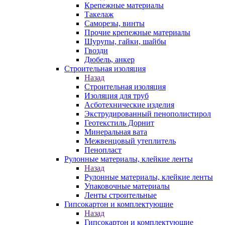
Крепежные материалы
Такелаж
Саморезы, винты
Прочие крепежные материалы
Шурупы, гайки, шайбы
Гвозди
Дюбель, анкер
Строительная изоляция
Назад
Строительная изоляция
Изоляция для труб
Асботехнические изделия
Экструдированный пенополистирол
Геотекстиль Дорнит
Минеральная вата
Межвенцовый утеплитель
Пенопласт
Рулонные материалы, клейкие ленты
Назад
Рулонные материалы, клейкие ленты
Упаковочные материалы
Ленты строительные
Гипсокартон и комплектующие
Назад
Гипсокартон и комплектующие