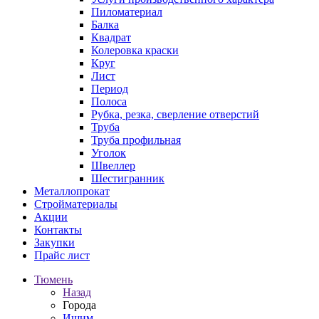
Пиломатериал
Балка
Квадрат
Колеровка краски
Круг
Лист
Период
Полоса
Рубка, резка, сверление отверстий
Труба
Труба профильная
Уголок
Швеллер
Шестигранник
Металлопрокат
Стройматериалы
Акции
Контакты
Закупки
Прайс лист
Тюмень
Назад
Города
Ишим