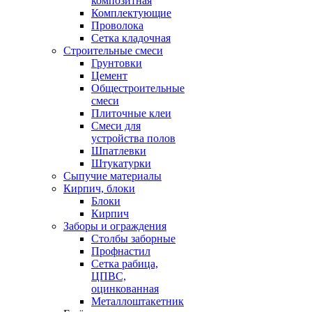
композитная
Комплектующие
Проволока
Сетка кладочная
Строительные смеси
Грунтовки
Цемент
Общестроительные
смеси
Плиточные клеи
Смеси для
устройства полов
Шпатлевки
Штукатурки
Сыпучие материалы
Кирпич, блоки
Блоки
Кирпич
Заборы и ограждения
Столбы заборные
Профнастил
Сетка рабица,
ЦПВС,
оцинкованная
Металлоштакетник