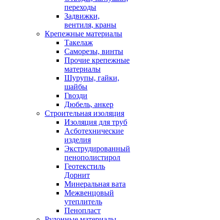
переходы
Задвижки,
вентиля, краны
Крепежные материалы
Такелаж
Саморезы, винты
Прочие крепежные
материалы
Шурупы, гайки,
шайбы
Гвозди
Дюбель, анкер
Строительная изоляция
Изоляция для труб
Асботехнические
изделия
Экструдированный
пенополистирол
Геотекстиль
Дорнит
Минеральная вата
Межвенцовый
утеплитель
Пенопласт
Рулонные материалы,